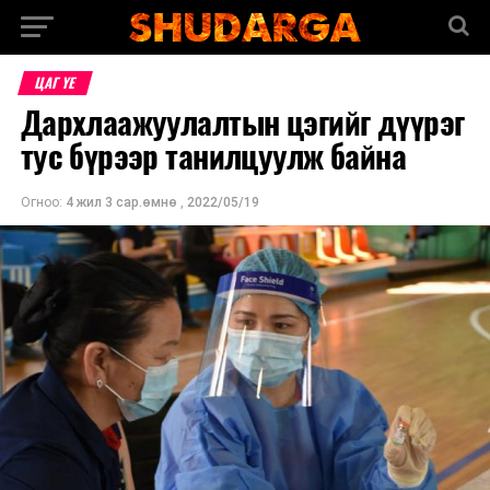
ЦАГ ҮЕ
Дархлаажуулалтын цэгийг дүүрэг
тус бүрээр танилцуулж байна
Огноо:
4 жил 3 сар.өмнө
,
2022/05/19