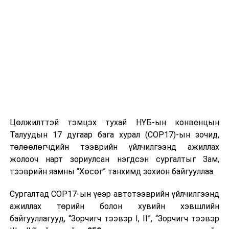
Цөлжилттэй тэмцэх тухай НҮБ-ын конвенцын
Талуудын 17 дугаар бага хурал (COP17)-ын зочид,
төлөөлөгчдийн тээврийн үйлчилгээнд ажиллах
жолооч нарт зориулсан нэгдсэн сургалтыг Зам,
тээврийн яамны “Хөсөг” танхимд зохион байгууллаа.
Сургалтад COP17-ын үеэр автотээврийн үйлчилгээнд
ажиллах төрийн болон хувийн хэвшлийн
байгууллагууд, “Зорчигч тээвэр I, II”, “Зорчигч тээвэр