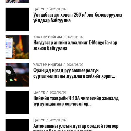
ЦАГ ҮЕ
2026/08/07
Улаанбаатарт хоногт 250 м³ лаг боловсруулах
үйлдвэр байгуулна
УЛСТӨР НИЙГЭМ
2026/08/07
Нэгдүгээр ангийн элсэлтийг E-Mongolia-аар
зохион байгуулна
УЛСТӨР НИЙГЭМ
2026/08/07
Францад иргэд рүү зөвшөөрөлгүй
сурталчилгааны дуудлага хийхийг хориг...
ЦАГ ҮЕ
2026/08/07
Нийтийн тээврийн Ч:19А чиглэлийн замналд
түр хугацаагаар өөрчлөлт ор...
ЦАГ ҮЕ
2026/08/07
Автомашины улсын дугаар сондгой тоогоор