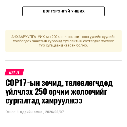
ДЭЛГЭРЭНГҮЙ УНШИХ
АНХААРУУЛГА: УИХ-ын 2024 оны ээлжит сонгуулийн хуулийн
холбогдох заалтын хүрээнд тус сайтын сэтгэгдэл хэсгийг
түр хугацаанд хаасан болно.
УНШСАН:
2066
ДАРААХ МЭДЭЭ
“Петрочайна Дачин Тамсаг” ХХК-ийн үйл ажиллагааны
ЦАГ ҮЕ
талаар мэдээлэл сонслоо
COP17-ын зочид, төлөөлөгчдөд
ӨМНӨХ МЭДЭЭ
үйлчлэх 250 орчим жолоочийг
БОХХААБХ-ны гишүүд Дэлхийн банкны
сургалтад хамруулжээ
төлөөлөгчидтэй уулзаж, санал солилцов
Огноо:
1 өдрийн өмнө
,
2026/08/07