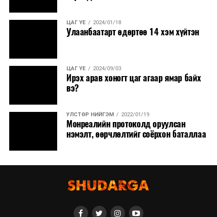
ЦАГ ҮЕ
2024/01/18
Улаанбаатарт өдөртөө 14 хэм хүйтэн
ЦАГ ҮЕ
2024/09/03
Ирэх арав хоногт цаг агаар ямар байх
вэ?
УЛСТӨР НИЙГЭМ
2022/01/19
Монреалийн протоколд оруулсан
нэмэлт, өөрчлөлтийг соёрхон баталлаа