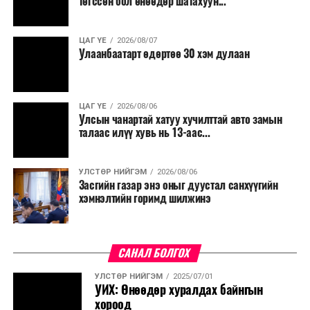
төгссөн бол өнөөдөр шатахуун...
ЦАГ ҮЕ
2026/08/07
Улаанбаатарт өдөртөө 30 хэм дулаан
ЦАГ ҮЕ
2026/08/06
Улсын чанартай хатуу хучилттай авто замын
талаас илүү хувь нь 13-аас...
УЛСТӨР НИЙГЭМ
2026/08/06
Засгийн газар энэ оныг дуустал санхүүгийн
хэмнэлтийн горимд шилжинэ
САНАЛ БОЛГОХ
УЛСТӨР НИЙГЭМ
2025/07/01
УИХ: Өнөөдөр хуралдах байнгын
хороод