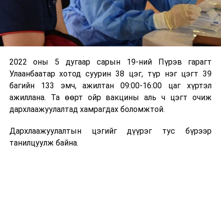
2022 оны 5 дугаар сарын 19-ний Пүрэв гарагт
Улаанбаатар хотод суурин 38 цэг, түр нэг цэгт 39
багийн 133 эмч, ажилтан 09:00-16:00 цаг хүртэл
ажиллана. Та өөрт ойр вакцины аль ч цэгт очиж
дархлаажуулалтад хамрагдах боломжтой.
Дархлаажуулалтын цэгийг дүүрэг тус бүрээр
танилцуулж байна.