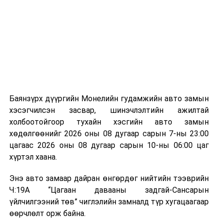
байгууламжаас гардаг лагийг байгаль орчинд аюулгүй
мэдээллээ.
аргаар боловсруулж, эзлэхүүнийг эрс бууруулах
зориулалттай. Лагийг өндөр температурт шатааснаар
эзлэхүүн нь 90 хүртэл хувиар буурч, бактери, вирус
болон бусад өвчин үүсгэгч бичил биетнийг устгах
боломжтой.
Түүнчлэн шаталтын явцад үүсэх дулааныг цахилгаан
болон дулааны эрчим хүч үйлдвэрлэхэд ашиглаж
Баянзүрх дүүргийн Монелийн гудамжийн авто замын
болдог. Зарим технологийн хувьд шаталтын дараа
хэсэгчилсэн засвар, шинэчлэлтийн ажилтай
үлдэх үнснээс фосфор зэрэг ашигт эрдсийг сэргээн
холбоотойгоор тухайн хэсгийн авто замын
авах боломжтой аж.
хөдөлгөөнийг 2026 оны 08 дугаар сарын 7-ны 23:00
цагаас 2026 оны 08 дугаар сарын 10-ны 06:00 цаг
Япон, Герман, Швейцар, Нидерланд, Өмнөд Солонгос
хүртэл хаана.
зэрэг улс лаг хатаах, шатаах технологийг ашиглаж
байна. Тухайлбал, Германд лаг шатаах үйлдвэрээс
Энэ авто замаар дайран өнгөрдөг нийтийн тээврийн
гарсан үнснээс фосфор сэргээн авах технологи
Ч:19А “Цагаан давааны задгай-Сансарын
ашигладаг бол Нидерландад төвлөрсөн лаг
үйлчилгээний төв” чиглэлийн замналд түр хугацаагаар
боловсруулах үйлдвэрүүдээр дулаан, цахилгаан
өөрчлөлт орж байна.