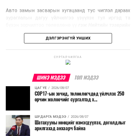
эрчим хүч үйлдвэрлэдэг.
Авто замын засварын хугацаанд тус чиглэл дараах
Ийнхүү лаг хатаах, шатаах технологийг лагийн
зураглалын дагуу үйлчилгээ үзүүлэх тул иргэд та
эзлэхүүнийг бууруулахын зэрэгцээ эрчим хүч
бүхэн зорчилтоо төлөвлөнө үү
гэж Нийтийн тээврийн
үйлдвэрлэх, нөөцийг дахин ашиглах чиглэлээр олон
бодлогын газраас мэдээллээ.
улсад өргөн ашиглаж байна.
ДЭЛГЭРЭНГҮЙ УНШИХ
СУРТАЛЧИЛГАА
ШИНЭ МЭДЭЭ
ТОП МЭДЭЭ
ЦАГ ҮЕ
2026/08/07
COP17-ын зочид, төлөөлөгчдөд үйлчлэх 250
орчим жолоочийг сургалтад х...
ШУДАРГА МЭДЭЭ
2026/08/07
Шатахууны нөөцийг нэмэгдүүлэх, доголдлыг
арилгахад анхаарч байна