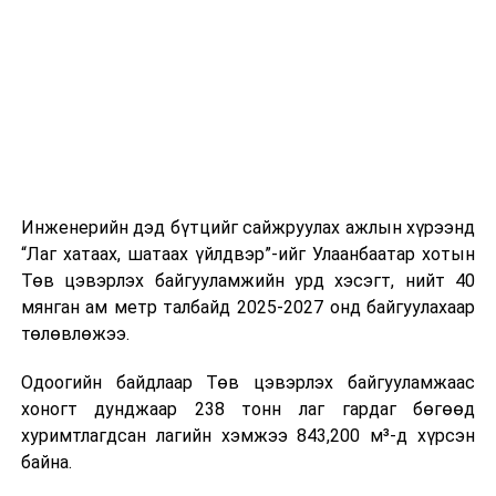
цагийн менежмент, мэдээлэл дамжуулах журам,
холбогдох байгууллагуудын уялдаа холбоо, аюулгүй
ажиллагааны чиглэлээр жолооч нарыг сургалт, арга
зүйгээр хангаж байна.
Мөн зам тээврийн осол, саатал болон бусад эрсдэл,
онцгой нөхцөл үүссэн үед авах арга хэмжээ, ачаалал
ихтэй нөхцөлд тайван, зөв, шуурхай шийдвэр гаргах,
Инженерийн дэд бүтцийг сайжруулах ажлын хүрээнд
өдөр тутмын ажлын бэлэн байдлыг хангах зэрэг
“Лаг хатаах, шатаах үйлдвэр”-ийг Улаанбаатар хотын
практик ур чадварыг сургалтын хөтөлбөрт тусгажээ.
Төв цэвэрлэх байгууламжийн урд хэсэгт, нийт 40
мянган ам метр талбайд 2025-2027 онд байгуулахаар
Сургалтыг танилцуулах лекц, асуулт-хариулт,
төлөвлөжээ.
жишээнд суурилсан сургалт, багаар ажиллах дасгал,
маршрут болон тээвэрлэлтийн урсгалын зураглалтай
Одоогийн байдлаар Төв цэвэрлэх байгууламжаас
танилцах, онцгой нөхцөлд ажиллах дадлага зэрэг
хоногт дунджаар 238 тонн лаг гардаг бөгөөд
онол, практик хосолсон хэлбэрээр зохион байгуулж
хуримтлагдсан лагийн хэмжээ 843,200 м³-д хүрсэн
байна.
байна.
Сургалтын үеэр COP17 олон улсын бага хурлыг