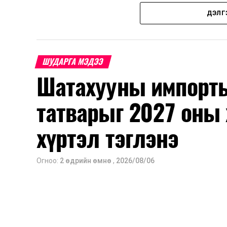
автомашины тэгш, сондгой дугаараар
ДЭЛГ
автобензин олгох зохицуулалт энэ са
үед нөөцийг хэвийн болгох, хэвийн г
Шатахууны нөөцийг нэмэгдүүлэх, ний
ШУДАРГА МЭДЭЭ
үүсвэрийг нэмэгдүүлэх чиглэлд анхаар
Шатахууны импорты
түлш орж ирсэн бөгөөд шилжүүлэн а
үйлдвэр, эрдэс баялгийн яамнаас мэдээ
татварыг 2027 оны 
хүртэл тэглэнэ
Огноо:
2 өдрийн өмнө
,
2026/08/06