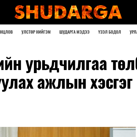
ОНЦЛОВ
УЛСТӨР НИЙГЭМ
ШУДАРГА МЭДЭЭ
ҮЗЭЛ БОДОЛ
УРЛ
ийн урьдчилгаа төл
уулах ажлын хэсгэг