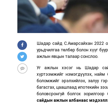
Шадар сайд С.Амарсайхан 2022 о
урьдчилгаа төлбөр болон хүүг буу
ажлын явцын талаар сонслоо.
Уг ажлын хэсэг нь Шадар сай
хүртээмжийг нэмэгдүүлэх, найм б
боломжийг эрэлхийлэх, залуу гэ
багасгах, цаашлаад ипотекийн зээ
боловсронгуй болгох зорилгоор
сайдын ажлын албанаас мэдээлл