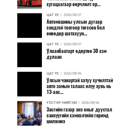
хугацаагаар өөрчлөлт ор...
ЦАГ ҮЕ
2026/08/07
Автомашины улсын дугаар
сондгой тоогоор төгссөн бол
өнөөдөр шатахуун...
ЦАГ ҮЕ
2026/08/07
Улаанбаатарт өдөртөө 30 хэм
дулаан
ЦАГ ҮЕ
2026/08/06
Улсын чанартай хатуу хучилттай
авто замын талаас илүү хувь нь
13-аас...
УЛСТӨР НИЙГЭМ
2026/08/06
Засгийн газар энэ оныг дуустал
санхүүгийн хэмнэлтийн горимд
шилжинэ