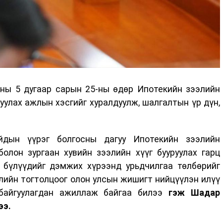
ны 5 дугаар сарын 25-ны өдөр Ипотекийн зээлийн
руулах ажлын хэсгийг хуралдуулж, шалгалтын үр дүн,
дын үүрэг болгосны дагуу Ипотекийн зээлийн
олон зургаан хувийн зээлийн хүүг бууруулах гарц
р бүлүүдийг дэмжих хүрээнд урьдчилгаа төлбөрийг
лийн тогтолцоог олон улсын жишигт нийцүүлэн илүү
 байгуулагдан ажиллаж байгаа билээ
гэж Шадар
ээ.