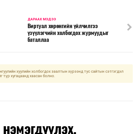
ДАРААХ МЭДЭЭ
Виртуал хөрөнгийн үйлчилгээ
үзүүлэгчийн холбогдох журмуудыг
баталлаа
гуулийн хуулийн холбогдох заалтын хүрээнд тус сайтын сэтгэгдэл
йг түр хугацаанд хаасан болно.
 нэмэгдүүлэх,