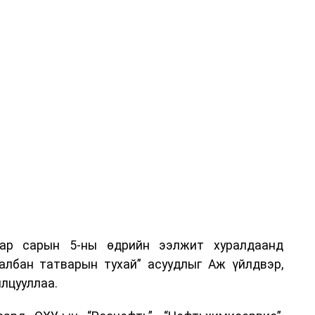
аар сарын 5-ны өдрийн ээлжит хуралдаанд
 албан татварын тухай” асуудлыг Аж үйлдвэр,
лцууллаа.