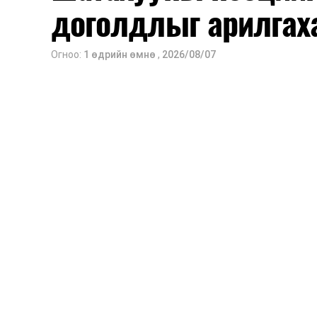
доголдлыг арилгах
Огноо:
1 өдрийн өмнө
,
2026/08/07