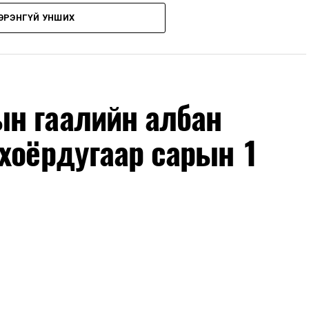
 хэрэглэгчдэд нэг удаа 50,000 төгрөг хүртэл
ЭРЭНГҮЙ УНШИХ
рын 15-ны өдрийг хүртэл үргэлжлэх бөгөөд энэ
оримоор ажлаа үргэлжүүлнэ гэж найдаж байна.
лүүлэлтийг тогтворжуулах хүрээнд бусад эх
ч байна. Замын-Үүд боомтоор 2000 тонн дизель
н гаалийн албан
чих ажиллагаа хийгдэж байна" гэлээ
гэж Аж
ллээ.
хоёрдугаар сарын 1