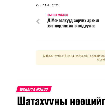
УНШСАН:
2523
ӨМНӨХ МЭДЭЭ
Д.Монголхүүд зорчих эрхийг
хязгаарлах ял оногдуулав
АНХААРУУЛГА: УИХ-ын 2024 оны ээлжит сон
хэсги
ШУДАРГА МЭДЭЭ
Шатахууны нөөцийг