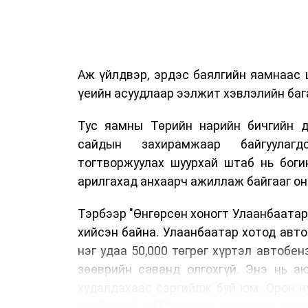
Аж үйлдвэр, эрдэс баялгийн яамнаас 
үеийн асуудлаар ээлжит хэвлэлийн бага
Тус яамны Төрийн нарийн бичгийн д
сайдын захирамжаар байгуулагд
тогтворжуулах шуурхай штаб нь боги
арилгахад анхаарч ажиллаж байгааг он
Тэрбээр "Өнгөрсөн хоногт Улаанбаатар
хийсэн байна. Улаанбаатар хотод авт
нэг удаа 50,000 төгрөг хүртэл автобе
зөөврийн саванд олгохгүй. Энэ нь а
худалдахаас сэргийлж буй юм. Орон н
холбоотой ШТС-уудаар зөөврийн сава