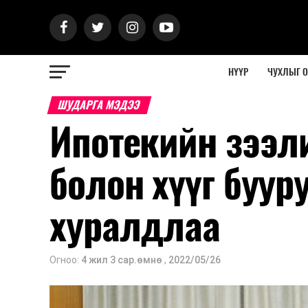
НҮҮР
ЧУХЛЫГ 
ШУДАРГА МЭДЭЭ
Ипотекийн зээл
болон хүүг буур
хуралдлаа
Огноо:
4 жил 3 сар.өмнө
,
2022/05/26