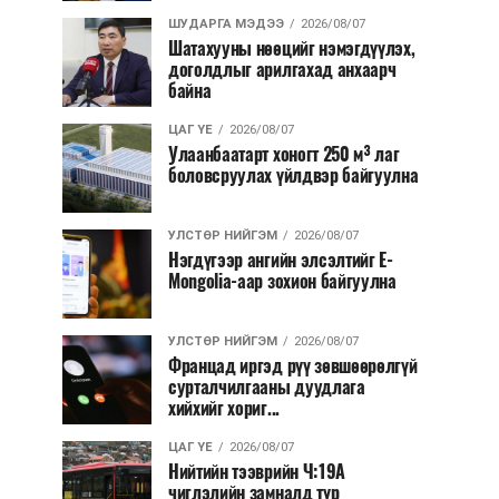
ШУДАРГА МЭДЭЭ
2026/08/07
Шатахууны нөөцийг нэмэгдүүлэх,
доголдлыг арилгахад анхаарч
байна
ЦАГ ҮЕ
2026/08/07
Улаанбаатарт хоногт 250 м³ лаг
боловсруулах үйлдвэр байгуулна
УЛСТӨР НИЙГЭМ
2026/08/07
Нэгдүгээр ангийн элсэлтийг E-
Mongolia-аар зохион байгуулна
УЛСТӨР НИЙГЭМ
2026/08/07
Францад иргэд рүү зөвшөөрөлгүй
сурталчилгааны дуудлага
хийхийг хориг...
ЦАГ ҮЕ
2026/08/07
Нийтийн тээврийн Ч:19А
чиглэлийн замналд түр