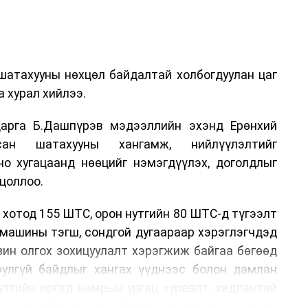
шатахууны нөхцөл байдалтай холбогдуулан цаг
 хурал хийлээ.
арга Б.Дашпүрэв мэдээллийн эхэнд Ерөнхий
сан шатахууны хангамж, нийлүүлэлтийг
но хугацаанд нөөцийг нэмэгдүүлэх, доголдлыг
цоллоо.
 хотод 155 ШТС, орон нутгийн 80 ШТС-д түгээлт
омашины тэгш, сондгой дугаараар хэрэглэгчдэд
нзин олгох зохицуулалт хэрэгжиж байгаа бөгөөд
юулгүй байдлыг хангах үүднээс болон дамлан
утгийн иргэд намрын ургац хураалт, хадлантай
ар автобензин авч болно. Улаанбаатар хотод