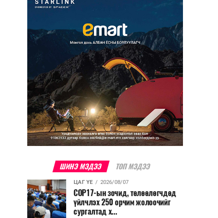
ШИНЭ МЭДЭЭ
ТОП МЭДЭЭ
ЦАГ ҮЕ
2026/08/07
COP17-ын зочид, төлөөлөгчдөд
үйлчлэх 250 орчим жолоочийг
сургалтад х...