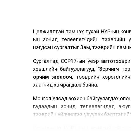
Цөлжилттэй тэмцэх тухай НҮБ-ын конв
ын зочид, төлөөлөгчдийн тээврийн 
нэгдсэн сургалтыг Зам, тээврийн яамны
Сургалтад COP17-ын үеэр автотээври
хэвшлийн байгууллагууд, “Зорчигч тээвэ
орчим жолооч
, тээврийн хэрэгслий
хаагчид хамрагдаж байна.
Монгол Улсад зохион байгуулагдах оло
гадаадын зочид, төлөөлөгчдөд аюул
тээврийн үйлчилгээ үзүүлэх бэлтгэлийг
Сургалтаар COP17-ын ерөнхий ойлголт