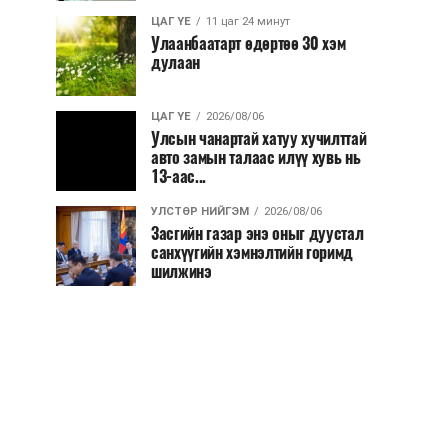
ЦАГ ҮЕ
11 цаг 24 минут
Улаанбаатарт өдөртөө 30 хэм
дулаан
ЦАГ ҮЕ
2026/08/06
Улсын чанартай хатуу хучилттай
авто замын талаас илүү хувь нь
13-аас...
УЛСТӨР НИЙГЭМ
2026/08/06
Засгийн газар энэ оныг дуустал
санхүүгийн хэмнэлтийн горимд
шилжинэ