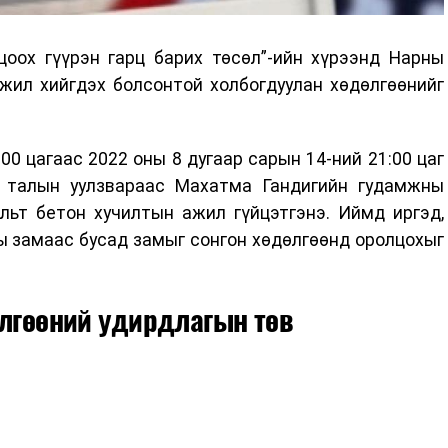
цоох гүүрэн гарц барих төсөл”-ийн хүрээнд Нарны
жил хийгдэх болсонтой холбогдуулан хөдөлгөөнийг
00 цагаас 2022 оны 8 дугаар сарын 14-ний 21:00 цаг
н талын уулзвараас Махатма Гандигийн гудамжны
льт бетон хучилтын ажил гүйцэтгэнэ. Иймд иргэд,
ы замаас бусад замыг сонгон хөдөлгөөнд оролцохыг
лгөөний удирдлагын төв