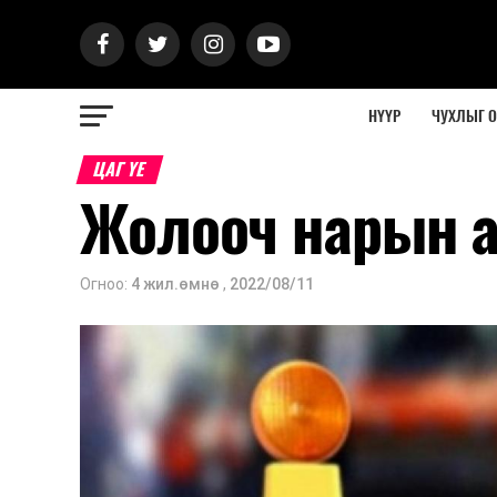
НҮҮР
ЧУХЛЫГ 
ЦАГ ҮЕ
Жолооч нарын а
Огноо:
4 жил.өмнө
,
2022/08/11