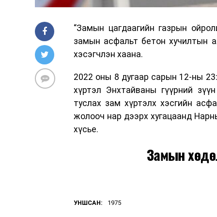
“Замын цагдаагийн газрын ойрол
замын асфальт бетон хучилтын а
хэсэгчлэн хаана.
2022 оны 8 дугаар сарын 12-ны 23:
хүртэл Энхтайваны гүүрний зүү
туслах зам хүртэлх хэсгийн асфа
жолооч нар дээрх хугацаанд Нарн
хүсье.
Замын хөдө
УНШСАН:
1975