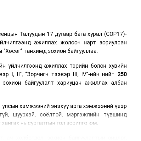
енцын Талуудын 17 дугаар бага хурал (COP17)-
үйлчилгээнд ажиллах жолооч нарт зориулсан
 “Хөсөг” танхимд зохион байгууллаа.
йн үйлчилгээнд ажиллах төрийн болон хувийн
р I, II”, “Зорчигч тээвэр III, IV”-ийн нийт
250
н зохион байгуулалт хариуцан ажиллах албан
н улсын хэмжээний энэхүү арга хэмжээний үеэр
гүй, шуурхай, соёлтой, мэргэжлийн түвшинд
 хангах нь сургалтын гол зорилго юм.
, ач холбогдол, зохион байгуулалтын онцлог,