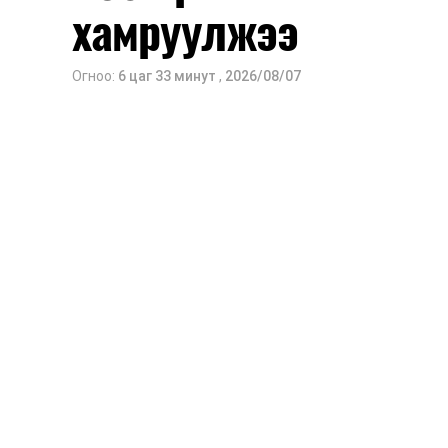
хамруулжээ
Огноо:
6 цаг 33 минут
,
2026/08/07