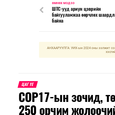
ӨМНӨХ МЭДЭЭ
ШТС-ууд ариун цэврийн
байгууламжаа өөрчлөх шаардл
байна
АНХААРУУЛГА: УИХ-ын 2024 оны ээлжит сон
хэсги
ЦАГ ҮЕ
COP17-ын зочид, т
250 орчим жолоочи