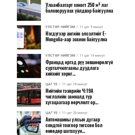
Улаанбаатарт хоногт 250 м³ лаг
боловсруулах үйлдвэр байгуулна
УЛСТӨР НИЙГЭМ
11 цаг 9 минут
Нэгдүгээр ангийн элсэлтийг E-
Mongolia-аар зохион байгуулна
УЛСТӨР НИЙГЭМ
11 цаг 14 минут
Францад иргэд рүү зөвшөөрөлгүй
сурталчилгааны дуудлага
хийхийг хориг...
ЦАГ ҮЕ
11 цаг 18 минут
Нийтийн тээврийн Ч:19А
чиглэлийн замналд түр
хугацаагаар өөрчлөлт ор...
ЦАГ ҮЕ
11 цаг 20 минут
Автомашины улсын дугаар
сондгой тоогоор төгссөн бол
өнөөдөр шатахуун...