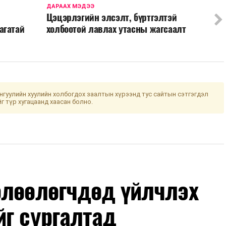
ДАРААХ МЭДЭЭ
Цэцэрлэгийн элсэлт, бүртгэлтэй
агатай
холбоотой лавлах утасны жагсаалт
гуулийн хуулийн холбогдох заалтын хүрээнд тус сайтын сэтгэгдэл
йг түр хугацаанд хаасан болно.
өлөөлөгчдөд үйлчлэх
йг сургалтад