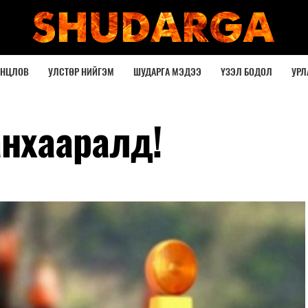
ОНЦЛОВ
УЛСТӨР НИЙГЭМ
ШУДАРГА МЭДЭЭ
ҮЗЭЛ БОДОЛ
УРЛ
нхааралд!