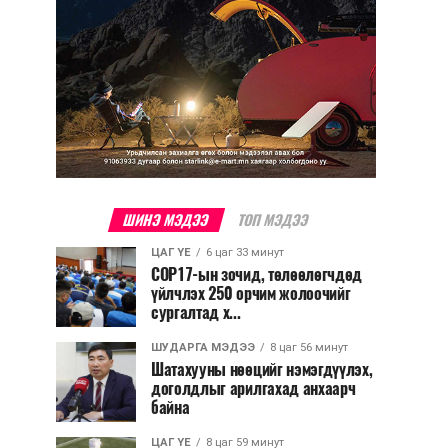
ШИНЭ МЭДЭЭ
ТОП МЭДЭЭ
ЦАГ ҮЕ
6 цаг 33 минут
COP17-ын зочид, төлөөлөгчдөд
үйлчлэх 250 орчим жолоочийг
сургалтад х...
ШУДАРГА МЭДЭЭ
8 цаг 56 минут
Шатахууны нөөцийг нэмэгдүүлэх,
доголдлыг арилгахад анхаарч
байна
ЦАГ ҮЕ
8 цаг 59 минут