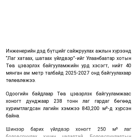
холбогдох байгууллагуудын уялдаа холбоо, аюулгүй
ажиллагааны чиглэлээр жолооч нарыг сургалт, арга
зүйгээр хангаж байна.
Мөн зам тээврийн осол, саатал болон бусад эрсдэл,
онцгой нөхцөл үүссэн үед авах арга хэмжээ, ачаалал
ихтэй нөхцөлд тайван, зөв, шуурхай шийдвэр гаргах,
Инженерийн дэд бүтцийг сайжруулах ажлын хүрээнд
өдөр тутмын ажлын бэлэн байдлыг хангах зэрэг
“Лаг хатаах, шатаах үйлдвэр”-ийг Улаанбаатар хотын
практик ур чадварыг сургалтын хөтөлбөрт тусгажээ.
Төв цэвэрлэх байгууламжийн урд хэсэгт, нийт 40
мянган ам метр талбайд 2025-2027 онд байгуулахаар
Сургалтыг танилцуулах лекц, асуулт-хариулт,
төлөвлөжээ.
жишээнд суурилсан сургалт, багаар ажиллах дасгал,
маршрут болон тээвэрлэлтийн урсгалын зураглалтай
Одоогийн байдлаар Төв цэвэрлэх байгууламжаас
танилцах, онцгой нөхцөлд ажиллах дадлага зэрэг
хоногт дунджаар 238 тонн лаг гардаг бөгөөд
онол, практик хосолсон хэлбэрээр зохион байгуулж
хуримтлагдсан лагийн хэмжээ 843,200 м³-д хүрсэн
байна.
байна.
Сургалтын үеэр COP17 олон улсын бага хурлыг
Шинээр барих үйлдвэр хоногт 250 м³ лаг
зохион байгуулах Үндэсний хорооны Ажлын алба,
боловсруулах хүчин чадалтай. Боловсруулалтын