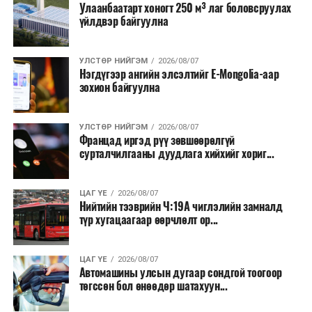
Улаанбаатарт хоногт 250 м³ лаг боловсруулах
үйлдвэр байгуулна
УЛСТӨР НИЙГЭМ
2026/08/07
Нэгдүгээр ангийн элсэлтийг E-Mongolia-аар
зохион байгуулна
УЛСТӨР НИЙГЭМ
2026/08/07
Францад иргэд рүү зөвшөөрөлгүй
сурталчилгааны дуудлага хийхийг хориг...
ЦАГ ҮЕ
2026/08/07
Нийтийн тээврийн Ч:19А чиглэлийн замналд
түр хугацаагаар өөрчлөлт ор...
ЦАГ ҮЕ
2026/08/07
Автомашины улсын дугаар сондгой тоогоор
төгссөн бол өнөөдөр шатахуун...