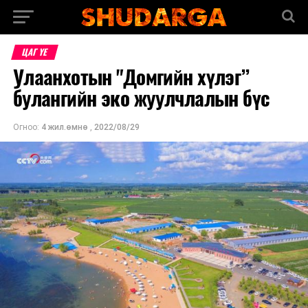
ЦАГ ҮЕ
Улаанхотын "Домгийн хүлэг”
булангийн эко жуулчлалын бүс
Огноо:
4 жил.өмнө
,
2022/08/29