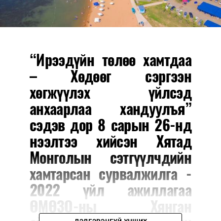
“Ирээдүйн төлөө хамтдаа
– Хөдөөг сэргээн
хөгжүүлэх үйлсэд
анхаарлаа хандуулъя”
сэдэв дор 8 сарын 26-нд
нээлтээ хийсэн Хятад
Монголын сэтгүүлчдийн
хамтарсан сурвалжилга -
2022 үйл ажиллагаа
ӨМӨЗО-ны Хянган