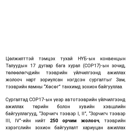
экологийн орчныг нөхөн сэргээх төсөлтэй салшгүй
холбоотой юм. 2019 онд ӨМӨЗО-ны Тамхины
монополь товчоо (компаний) тусламжтайгаар Улаан
хотын Захиргаа, Намын хороо дотоод дахь нөөц
бололцоогоо түшиглэн, бүс нутгийн хэмжээнд
ерөнхий төлөвлөлтийг хийж цэгцэлснээр Туур голын
усны экологийн менежментийн төслийг хэрэгжүүлж,
иж бүрэн цэвэрлэгээ, нөхөн сэргээлтийг явуулж
Цөлжилттэй тэмцэх тухай НҮБ-ын конвенцын
чадсан юм.
Талуудын 17 дугаар бага хурал (COP17)-ын зочид,
төлөөлөгчдийн тээврийн үйлчилгээнд ажиллах
Төслийн эхний шатанд 8 сая юань, хоёрдахь шатанд
жолооч нарт зориулсан нэгдсэн сургалтыг Зам,
18 сая юанийн хөрөнгө оруулалт хийж, Гаогэн-Инз
тээврийн яамны “Хөсөг” танхимд зохион байгууллаа.
гацааны зүүн талын 20 гаруй га орхигдсон уурхайн
нүх ба түүний хүрээлэн буй орчны экологийг
Сургалтад COP17-ын үеэр автотээврийн үйлчилгээнд
сэргээснээр хадны наран шарлагын газар, элсэрхэг
ажиллах төрийн болон хувийн хэвшлийн
наран шарлагын газар, аялал жуулчлалын
байгууллагууд, “Зорчигч тээвэр I, II”, “Зорчигч тээвэр
үйлчилгээний төв, экологийн зогсоол, үзвэрийн
III, IV”-ийн нийт
250 орчим жолооч
, тээврийн
тавцан, загас агнуурын хөлөг онгоцны зогсоол, усан
хэрэгслийн зохион байгуулалт хариуцан ажиллах