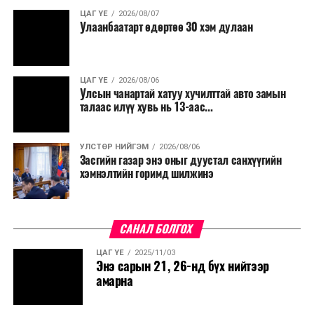
ЦАГ ҮЕ
2026/08/07
Улаанбаатарт өдөртөө 30 хэм дулаан
ЦАГ ҮЕ
2026/08/06
Улсын чанартай хатуу хучилттай авто замын
талаас илүү хувь нь 13-аас...
УЛСТӨР НИЙГЭМ
2026/08/06
Засгийн газар энэ оныг дуустал санхүүгийн
хэмнэлтийн горимд шилжинэ
САНАЛ БОЛГОХ
ЦАГ ҮЕ
2025/11/03
Энэ сарын 21, 26-нд бүх нийтээр
амарна