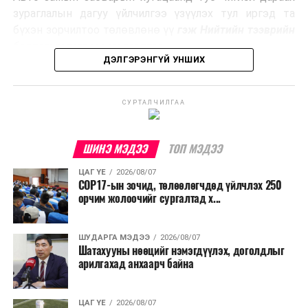
жуулчлалын бүс байгуулжээ
Ийнхүү лаг хатаах, шатаах технологийг лагийн
зураглалын дагуу үйлчилгээ үзүүлэх тул иргэд та
эзлэхүүнийг бууруулахын зэрэгцээ эрчим хүч
бүхэн зорчилтоо төлөвлөнө үү
гэж Нийтийн тээврийн
үйлдвэрлэх, нөөцийг дахин ашиглах чиглэлээр олон
бодлогын газраас мэдээллээ.
улсад өргөн ашиглаж байна.
ДЭЛГЭРЭНГҮЙ УНШИХ
СУРТАЛЧИЛГАА
ШИНЭ МЭДЭЭ
ТОП МЭДЭЭ
ЦАГ ҮЕ
2026/08/07
COP17-ын зочид, төлөөлөгчдөд үйлчлэх 250
орчим жолоочийг сургалтад х...
ШУДАРГА МЭДЭЭ
2026/08/07
Шатахууны нөөцийг нэмэгдүүлэх, доголдлыг
арилгахад анхаарч байна
ЦАГ ҮЕ
2026/08/07