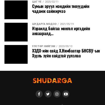
ЦАГ ҮЕ
2025/02/11
Сумын эрүүл мэндийн төвүүдийн
чадамж сайжирчээ
ШУДАРГА МЭДЭЭ
2021/05/19
Израилд байгаа монгол иргэдийн
анхааралд...
УЛСТӨР НИЙГЭМ
2023/09/13
ХЗДХ-ийн сайд Х.Нямбаатар БНСВУ-ын
Хууль зүйн сайдтай уулзлаа