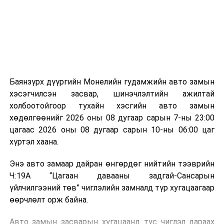
зориулалттай. Лагийг өндөр температурт шатааснаар
эзлэхүүн нь 90 хүртэл хувиар буурч, бактери, вирус
болон бусад өвчин үүсгэгч бичил биетнийг устгах
боломжтой.
Түүнчлэн шаталтын явцад үүсэх дулааныг цахилгаан
болон дулааны эрчим хүч үйлдвэрлэхэд ашиглаж
Баянзүрх дүүргийн Монелийн гудамжийн авто замын
болдог. Зарим технологийн хувьд шаталтын дараа
хэсэгчилсэн засвар, шинэчлэлтийн ажилтай
үлдэх үнснээс фосфор зэрэг ашигт эрдсийг сэргээн
холбоотойгоор тухайн хэсгийн авто замын
авах боломжтой аж.
хөдөлгөөнийг 2026 оны 08 дугаар сарын 7-ны 23:00
Найруулагч：
С.Бүрэнбаяр
цагаас 2026 оны 08 дугаар сарын 10-ны 06:00 цаг
Япон, Герман, Швейцар, Нидерланд, Өмнөд Солонгос
хүртэл хаана.
зэрэг улс лаг хатаах, шатаах технологийг ашиглаж
УНШСАН:
1846
байна. Тухайлбал, Германд лаг шатаах үйлдвэрээс
Энэ авто замаар дайран өнгөрдөг нийтийн тээврийн
ДАРААХ МЭДЭЭ
гарсан үнснээс фосфор сэргээн авах технологи
Ч:19А “Цагаан давааны задгай-Сансарын
Хятад, Монголын сэтгүүлчдийн хамтарсан цахим
ашигладаг бол Нидерландад төвлөрсөн лаг
үйлчилгээний төв” чиглэлийн замналд түр хугацаагаар
сурвалжилгын нээлтийн ёслол боллоо
боловсруулах үйлдвэрүүдээр дулаан, цахилгаан
өөрчлөлт орж байна.
ӨМНӨХ МЭДЭЭ
эрчим хүч үйлдвэрлэдэг.
Хаягдсан уурхайд түшиглэн Монгол соёлын
Авто замын засварын хугацаанд тус чиглэл дараах