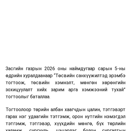
Хуулийг зөрчиж дуудлага хийсэн хувь хүнийг нэг
дуудлага тутамд 75 мянга хүртэлх евро, аж ахуйн
нэгжийг 375 мянга хүртэлх еврогоор торгох
боломжтой. Харин хэрэглэгч өөрөө зөвшөөрсөн,
эсвэл тухайн компанитай өмнө нь гэрээний
харилцаатай бөгөөд шинэ үйлчилгээ санал болгож
буй тохиолдолд хориг үйлчлэхгүй. Иргэд
зөвшөөрөлгүй дуудлагын талаар төрийн цахим
хуудсаар мэдээлэх боломжтой.
Засгийн газрын 2026 оны наймдугаар сарын 5-ны
Шинэ хууль Францын зах зээлд үйлчилдэг гадаадын
өдрийн хуралдаанаар “Төсвийн санхүүжилтэд эрэмбэ
дуудлагын төвүүдэд нөлөөлөхөөр байна. Тухайлбал,
тогтоож, төсвийн хэмнэлт, мөнгөн хөрөнгийн
Мароккогийн дуудлагын төвүүдийн орлогын 80 гаруй
зохицуулалт хийх зарим арга хэмжээний тухай”
хувь Францын зах зээлээс бүрддэг бөгөөд тус улсын
тогтоолыг баталлаа.
40–50 мянган ажлын байр эрсдэлд орж болзошгүйг
Мароккогийн хөдөлмөр эрхлэлтийн сайд мэдэгджээ.
Тогтоолоор төрийн албан хаагчдын цалин, тэтгэвэрт
гарах нэг удаагийн тэтгэмж, орон нутгийн нэмэгдэл
тэтгэмж, тэтгэвэр, хүүхдийн мөнгө, бүх төрлийн
халамж, сургууль, цэцэрлэг болон сургалтын