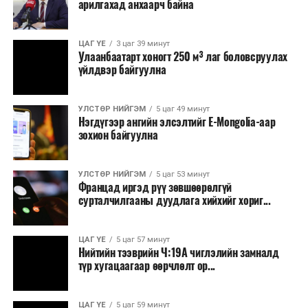
арилгахад анхаарч байна
томилолт, гадаадын зочин хүлээн авах зардал;
Зайлшгүй шаардлагагүй тоног төхөөрөмж,
ЦАГ ҮЕ
3 цаг 39 минут
тавилга, автомашин худалдан авах;
Улаанбаатарт хоногт 250 м³ лаг боловсруулах
үйлдвэр байгуулна
Батлан хамгаалах, хууль зүйн салбараас бусад
сургалт, дадлага;
УЛСТӨР НИЙГЭМ
5 цаг 49 минут
Хуулиар заавал мэдээлэхээс бусад кино,
Нэгдүгээр ангийн элсэлтийг E-Mongolia-аар
контент, хэвлэлийн зардал;
зохион байгуулна
Заавал олгохоос бусад тэтгэмж, урамшуулал.
УЛСТӨР НИЙГЭМ
5 цаг 53 минут
Санхүүгийн хэмнэлтийн горимыг 2026 оны
Францад иргэд рүү зөвшөөрөлгүй
арванхоёрдугаар сарын 31 хүртэл мөрдөнө. Харин
сурталчилгааны дуудлага хийхийг хориг...
эрүүл мэндийн салбар уг хэмнэлтийн горимд
хамрагдахгүй бөгөөд цэцэрлэг, сургуулийн хүүхдийн
ЦАГ ҮЕ
5 цаг 57 минут
эрт илрүүлэг, вакцинжуулалт, томуу, томуу төст
Нийтийн тээврийн Ч:19А чиглэлийн замналд
өвчний эсрэг арга хэмжээ зэрэг зайлшгүй
түр хугацаагаар өөрчлөлт ор...
шаардлагатай ажлууд төлөвлөгөөний дагуу
үргэлжилнэ гэж Ерөнхий сайд Н.Учрал онцоллоо.
ЦАГ ҮЕ
5 цаг 59 минут