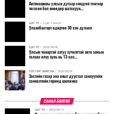
Автомашины улсын дугаар сондгой тоогоор
Мөн бүх шатны төсвийн ерөнхийлөн захирагч нарт
төгссөн бол өнөөдөр шатахуун...
салбар бүрдээ урсгал зардлыг 20 хувиар бууруулах,
нөхөн томилгоо хийхгүй байх, аялал, амралт, зугаалга,
ЦАГ ҮЕ
6 цаг 3 минут
хамт олны урлаг, спортын арга хэмжээг зохион
Улаанбаатарт өдөртөө 30 хэм дулаан
байгуулахгүй байх, төрийн албанд шинэ орон тоо бий
болгохгүй байх, эрчим хүчний хэрэглээг хэмнэх, хурал,
сургалтыг цахим хэлбэрт шилжүүлэх, төрийн албан
ЦАГ ҮЕ
2026/08/06
хаагчдыг зарим өдрүүдэд цахимаар ажиллуулах арга
Улсын чанартай хатуу хучилттай авто замын
хэмжээг үргэлжлүүлэхийг үүрэг болголоо.
талаас илүү хувь нь 13-аас...
Төсвийн сахилга бат сайжирч, эдийн засгийн нөхцөл
УЛСТӨР НИЙГЭМ
2026/08/06
байдал хэвийн болсон тохиолдолд эдгээр
Засгийн газар энэ оныг дуустал санхүүгийн
хязгаарлалтыг үе шаттайгаар сулруулах юм.
хэмнэлтийн горимд шилжинэ
САНАЛ БОЛГОХ
ЦАГ ҮЕ
2023/09/13