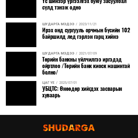
Үс шинээр үргээлгэх буюу засуулбал
сүлд тэнэж одно
ШУДАРГА МЭДЭЭ
2023/11/21
Ирэх онд сургууль орчмын бүсийн 102
байршилд лед гэрлэн гарц хийнэ
ШУДАРГА МЭДЭЭ
2021/07/09
Төрийн банкны үйлчилгээ иргэдэд
ойртлоо /Төрийн банк киоск машинтай
болно/
ЦАГ ҮЕ
2025/07/01
УБЦТС: Өнөөдөр хийгдэх засварын
хуваарь