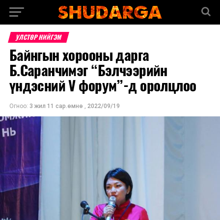
УЛСТӨР НИЙГЭМ
Байнгын хорооны дарга
Б.Саранчимэг “Бэлчээрийн
үндэсний V форум”-д оролцлоо
Огноо:
3 жил 11 сар.өмнө
,
2022/09/19