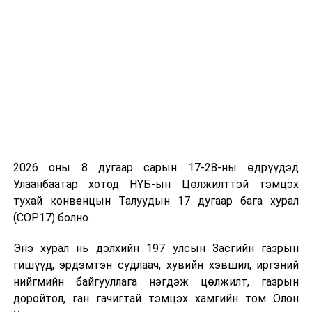
ахуйн салбар нэн чухал ач холбогдолтой. Тиймээс
бэлчээр, түүний нөхөн сэргээгдэх нөөцийг зөв
зохистой ашиглах нь мал аж ахуйн салбарын
тогтвортой хөгжлийн үндэс юм. Монголын бэлчээр
ашиглагчдын нэгдсэн холбооны зүгээс бэлчээрийг
хамгаалж, зөв зохистой ашиглалтыг нэвтрүүлэх,
малчдыг хариуцлагажуулах, монгол малын гаралтай
түүхий эд бүтээгдэхүүнийг дэлхийн зах зээл дээрх
үнэлэмж, өрсөлдөх чадварыг нэмэгдүүлэх төсөл,
арга хэмжээнүүдийг үр дүнтэй хэрэгжүүлсээр
2026 оны 8 дугаар сарын 17-28-ны өдрүүдэд
ирсэнд талархалтай байна хэмээлээ.
Улаанбаатар хотод НҮБ-ын Цөлжилттэй тэмцэх
тухай конвенцын Талуудын 17 дугаар бага хурал
Форумын үеэр МБАНХ-ны гүйцэтгэх захирал
(COP17) болно.
Д.Бурмаа “Малчны байгууллагын хөгжил: өнөөгийн
төлөв, цаашдын зорилт”, Доктор Н.Лхагважав
Энэ хурал нь дэлхийн 197 улсын Засгийн газрын
“Монгол орны бэлчээр судлалын өнгөрсөн, одоо,
гишүүд, эрдэмтэн судлаач, хувийн хэвшил, иргэний
ирээдүйн хандлага”, МБАНХ-ны удирдах зөвлөлийн
нийгмийн байгууллага нэгдэж цөлжилт, газрын
гишүүн Ц.Энх-Амгалан “Монгол сарлагийн хөөврийг
доройтол, ган гачигтай тэмцэх хамгийн том Олон