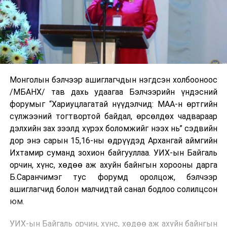
Монголын бэлчээр ашиглагчдын нэгдсэн холбооноос
/МБАНХ/ тав дахь удаагаа Бэлчээрийн үндэсний
форумыг “Хариуцлагатай нүүдэлчид: МАА-н өртгийн
сүлжээний тогтвортой байдал, өрсөлдөх чадвараар
дэлхийн зах зээлд хүрэх боломжийг нээх нь” сэдвийн
дор энэ сарын 15,16-ны өдрүүдэд Архангай аймгийн
Ихтамир суманд зохион байгууллаа. УИХ-ын Байгаль
орчин, хүнс, хөдөө аж ахуйн байнгын хорооны дарга
Б.Саранчимэг тус форумд оролцож, бэлчээр
ашиглагчид болон малчидтай санал бодлоо солилцсон
юм.
УИХ-ын Байгаль орчин, хүнс, хөдөө аж ахуйн байнгын