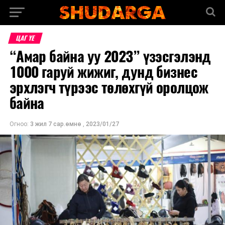
ЦАГ ҮЕ
“Амар байна уу 2023” үзэсгэлэнд
1000 гаруй жижиг, дунд бизнес
эрхлэгч түрээс төлөхгүй оролцож
байна
Огноо:
3 жил 7 сар.өмнө
,
2023/01/27