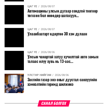
-Манайх таван ажилчинтай, гурав нь хөгжлийн
ЦАГ ҮЕ
2026/08/07
бэрхшээлтэй. Үндэсний хувцас оёж борлуулдаг.
Автомашины улсын дугаар сондгой тоогоор
Цагаан сарын үзэсгэлэн худалдаанд тав дахь жилдээ
төгссөн бол өнөөдөр шатахуун...
оролцож байна. Энэ жилийн хувьд бид 300 мянган
төгрөгийн үнэтэй тэрлэгийг 210 мянган төгрөг
ЦАГ ҮЕ
2026/08/07
болгох зэргээр хамгийн хямдаар бараагаа зарж байна.
Улаанбаатарт өдөртөө 30 хэм дулаан
Ер нь эндээс бүх хэрэгцээгээ нэг дороос хангах,
хамгийн хямд бараа бүтээгдэхүүн авах боломжтой.
ЦАГ ҮЕ
2026/08/06
Би өөрөө ч хэрэгцээний зүйлсээ авлаа хэмээсэн юм.
Улсын чанартай хатуу хучилттай авто замын
талаас илүү хувь нь 13-аас...
Б.Баттуяа: 180 мянган төгрөгийн
үнэтэй цамцыг 110 мянга болгож
УЛСТӨР НИЙГЭМ
2026/08/06
Засгийн газар энэ оныг дуустал санхүүгийн
хэмнэлтийн горимд шилжинэ
хямдрууллаа
Чингэлтэй дүүргийн жижиг, дунд бизнес эрхлэгч
Б.Баттуяа:
САНАЛ БОЛГОХ