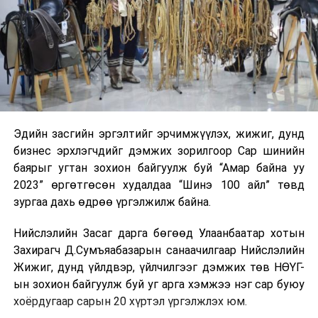
Эдийн засгийн эргэлтийг эрчимжүүлэх, жижиг, дунд
бизнес эрхлэгчдийг дэмжих зорилгоор Сар шинийн
баярыг угтан зохион байгуулж буй “Амар байна уу
2023” өргөтгөсөн худалдаа “Шинэ 100 айл” төвд
зургаа дахь өдрөө үргэлжилж байна.
Нийслэлийн Засаг дарга бөгөөд Улаанбаатар хотын
Захирагч Д.Сумъяабазарын санаачилгаар Нийслэлийн
Жижиг, дунд үйлдвэр, үйлчилгээг дэмжих төв НӨҮГ-
ын зохион байгуулж буй уг арга хэмжээ нэг сар буюу
хоёрдугаар сарын 20 хүртэл үргэлжлэх юм.