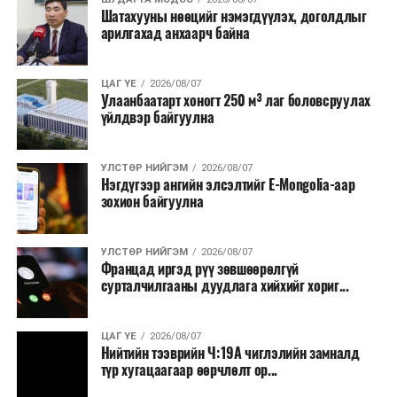
асуудлууд гарч байлаа. Энэ жил илүү тухтай, дулаахан,
Шатахууны нөөцийг нэмэгдүүлэх, доголдлыг
сайхан төвд түрээсийн төлбөргүй бүтээгдэхүүнээ
арилгахад анхаарч байна
борлуулж буйд сэтгэл хангалуун байна. Мөн бизнес
эрхэлж байгаа хүмүүст зориулаад олон төрлийн
мэдээлэл өгч байна. Бид 2.6 тонн нөөц
ЦАГ ҮЕ
2026/08/07
Улаанбаатарт хоногт 250 м³ лаг боловсруулах
бүтээгдэхүүнтэй ирсэн, үнээ орц нормоос нь
үйлдвэр байгуулна
хамааруулан 18-27 мянган төгрөгийн хооронд
тогтоолоо. Чанартай, эрүүл, амттай бүтээгдэхүүнээ
хямд үнээр худалдан авахыг иргэддээ уриалж байна
УЛСТӨР НИЙГЭМ
2026/08/07
Нэгдүгээр ангийн элсэлтийг E-Mongolia-аар
хэмээлээ.
зохион байгуулна
С.Бямбасүрэн: Хамгийн хямдаар
УЛСТӨР НИЙГЭМ
2026/08/07
бараагаа зарж байна
Францад иргэд рүү зөвшөөрөлгүй
сурталчилгааны дуудлага хийхийг хориг...
Чингэлтэй дүүргийн жижиг, дунд бизнес эрхлэгч
С.Бямбасүрэн:
ЦАГ ҮЕ
2026/08/07
Нийтийн тээврийн Ч:19А чиглэлийн замналд
түр хугацаагаар өөрчлөлт ор...