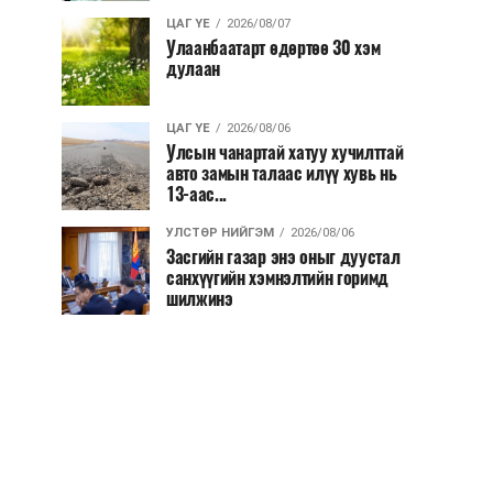
ЦАГ ҮЕ
2026/08/07
Улаанбаатарт өдөртөө 30 хэм
дулаан
ЦАГ ҮЕ
2026/08/06
Улсын чанартай хатуу хучилттай
авто замын талаас илүү хувь нь
13-аас...
УЛСТӨР НИЙГЭМ
2026/08/06
Засгийн газар энэ оныг дуустал
санхүүгийн хэмнэлтийн горимд
шилжинэ