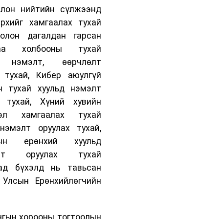
н нийтийн сүлжээнд
рхийг хамгаалах тухай
болон дагалдан гарсан
цаа холбооны тухай
д нэмэлт, өөрчлөлт
 тухай, Кибер аюулгүй
н тухай хуульд нэмэлт
х тухай, Хүний хувийн
эл хамгаалах тухай
нэмэлт оруулах тухай,
рын ерөнхий хуульд
өлт оруулах тухай
дад бүхэлд нь тавьсан
 Улсын Ерөнхийлөгчийн
гын хорооны тогтоолын