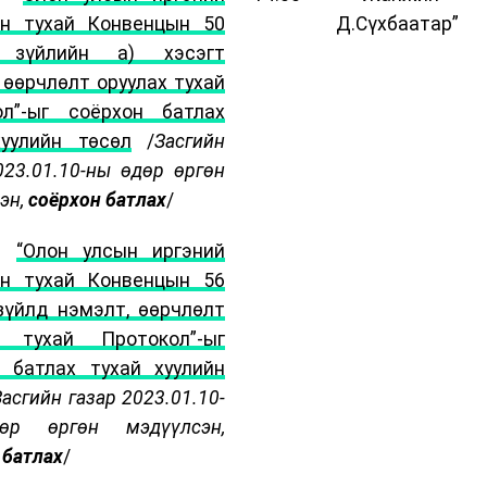
йн тухай Конвенцын 50
Д.Сүхбаатар”
 зүйлийн а) хэсэгт
 өөрчлөлт оруулах тухай
ол”-ыг соёрхон батлах
хуулийн төсөл
/
Засгийн
023.01.10-ны өдөр өргөн
эн,
соёрхон батлах
/
·
“Олон улсын иргэний
йн тухай Конвенцын 56
зүйлд нэмэлт, өөрчлөлт
х тухай Протокол”-ыг
 батлах тухай хуулийн
Засгийн газар 2023.01.10-
р өргөн мэдүүлсэн,
 батлах
/