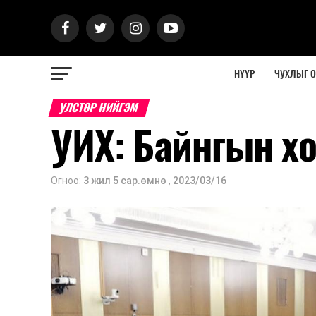
НҮҮР
ЧУХЛЫГ 
УЛСТӨР НИЙГЭМ
УИХ: Байнгын х
Огноо:
3 жил 5 сар.өмнө
,
2023/03/16