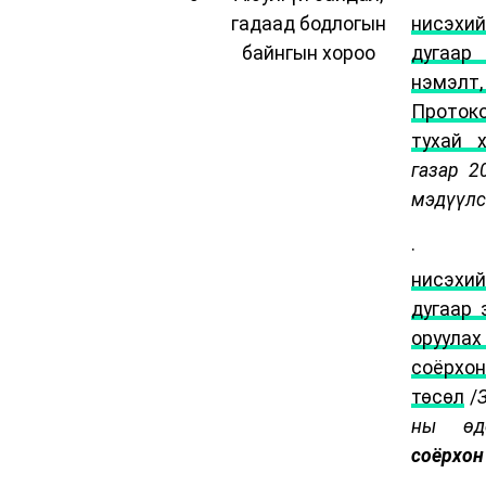
гадаад бодлогын
нисэхи
байнгын хороо
дугаар
нэмэлт,
Проток
тухай 
газар 2
мэдүүлс
нисэхи
дугаар 
оруула
соёрхон
төсөл
/
ны өдө
соёрхон