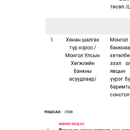
төсөл /
Ц
1
Хянан шалгах
Монго
түр хороо /
банкнаа
Монгол Улсын
хөтөлбө
Хөгжлийн
зээл ол
банкны
явцын 
асуудлаар/
үүрэг б
барим
сонсгол
УНШСАН:
3598
ӨМНӨХ МЭДЭЭ