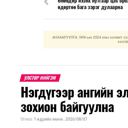
Өнөөдөр ихэнх нутгаар цас оро
өдөртөө бага зэрэг дулаарна
АНХААРУУЛГА: УИХ-ын 2024 оны ээлжит сон
хэсги
УЛСТӨР НИЙГЭМ
Нэгдүгээр ангийн э
зохион байгуулна
Огноо:
1 өдрийн өмнө
,
2026/08/07