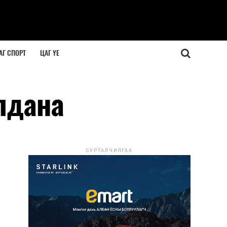
АГ СПОРТ
ЦАГ ҮЕ
лдана
СУРТАЛЧИЛГАА