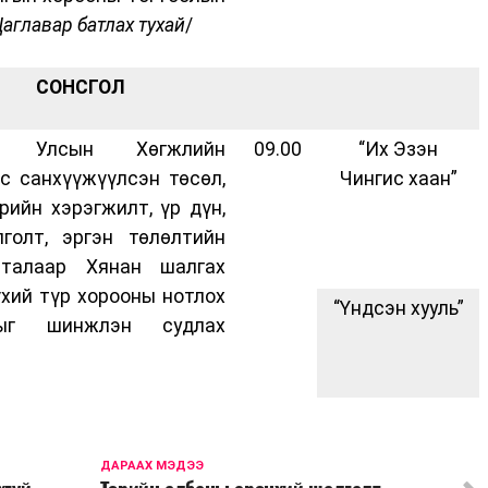
аглавар батлах тухай
/
СОНСГОЛ
л Улсын Хөгжлийн
09.00
“Их Эзэн
с санхүүжүүлсэн төсөл,
Чингис хаан”
рийн хэрэгжилт, үр дүн,
голт, эргэн төлөлтийн
талаар Хянан шалгах
үхий түр хорооны нотлох
“Үндсэн хууль”
тыг шинжлэн судлах
ДАРААХ МЭДЭЭ