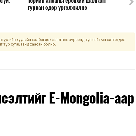
хгүй,
Төрийн албаны ерөнхий шалгалт
гурван өдөр үргэлжилнэ
гуулийн хуулийн холбогдох заалтын хүрээнд тус сайтын сэтгэгдэл
йг түр хугацаанд хаасан болно.
лсэлтийг E-Mongolia-аар