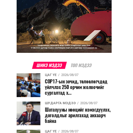
ШИНЭ МЭДЭЭ
ТОП МЭДЭЭ
ЦАГ ҮЕ
2026/08/07
COP17-ын зочид, төлөөлөгчдөд
үйлчлэх 250 орчим жолоочийг
сургалтад х...
ШУДАРГА МЭДЭЭ
2026/08/07
Шатахууны нөөцийг нэмэгдүүлэх,
доголдлыг арилгахад анхаарч
байна
ЦАГ ҮЕ
2026/08/07