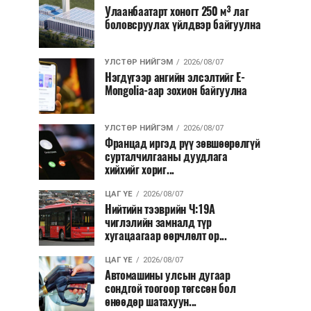
Улаанбаатарт хоногт 250 м³ лаг
боловсруулах үйлдвэр байгуулна
УЛСТӨР НИЙГЭМ
2026/08/07
Нэгдүгээр ангийн элсэлтийг E-
Mongolia-аар зохион байгуулна
УЛСТӨР НИЙГЭМ
2026/08/07
Францад иргэд рүү зөвшөөрөлгүй
сурталчилгааны дуудлага
хийхийг хориг...
ЦАГ ҮЕ
2026/08/07
Нийтийн тээврийн Ч:19А
чиглэлийн замналд түр
хугацаагаар өөрчлөлт ор...
ЦАГ ҮЕ
2026/08/07
Автомашины улсын дугаар
сондгой тоогоор төгссөн бол
өнөөдөр шатахуун...