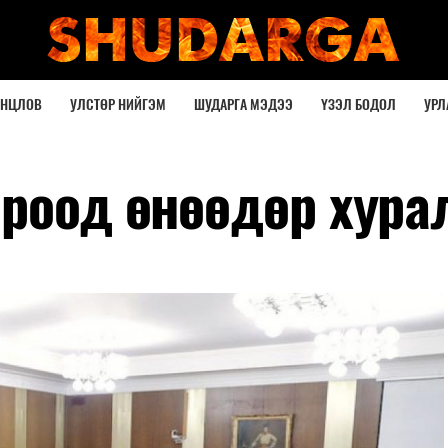
ОНЦЛОВ
УЛСТӨР НИЙГЭМ
ШУДАРГА МЭДЭЭ
ҮЗЭЛ БОДОЛ
УРЛ
ороод өнөөдөр хура