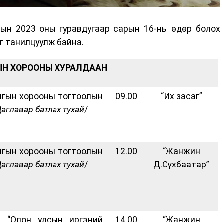
ын 2023 оны гуравдугаар сарын 16-ны өдөр болох
г танилцуулж байна.
ЫН ХОРООНЫ ХУРАЛДААН
гын хорооны тогтоолын
09.00
“Их засаг”
аглавар батлах тухай
/
гын хорооны тогтоолын
12.00
“Жанжин
аглавар батлах тухай
/
Д.Сүхбаатар”
“
Олон улсын иргэний
14.00
“Жанжин