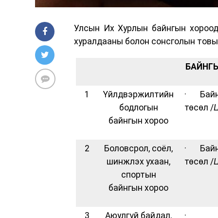
Улсын Их Хурлын байнгын хороод
хуралдааны болон сонсголын товы
БАЙНГ
1
Үйлдвэржилтийн
· Байн
бодлогын
төсөл /
Ц
байнгын хороо
2
Боловсрол, соёл,
· Байн
шинжлэх ухаан,
төсөл /
Ц
спортын
байнгын хороо
3
Аюулгүй байдал,
· 