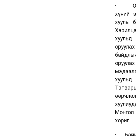
· Оло
хүний э
хууль 
Харил
хууль
оруулах
байдлы
оруула
мэдээл
хуульд 
Татва
өөрчл
хуулиу
Монгол
хориг
· Байн