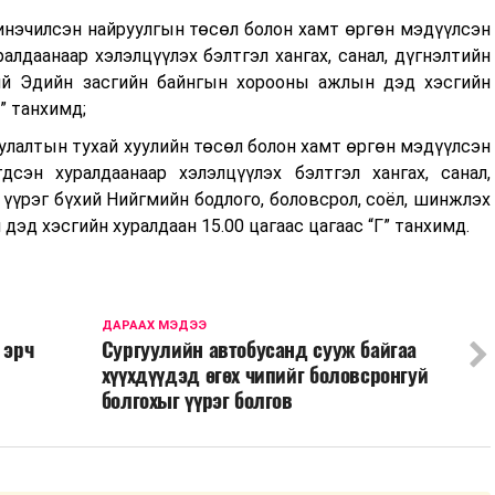
инэчилсэн найруулгын төсөл болон хамт өргөн мэдүүлсэн
алдаанаар хэлэлцүүлэх бэлтгэл хангах, санал, дүгнэлтийн
хий Эдийн засгийн байнгын хорооны ажлын дэд хэсгийн
В” танхимд;
лалтын тухай хуулийн төсөл болон хамт өргөн мэдүүлсэн
дсэн хуралдаанаар хэлэлцүүлэх бэлтгэл хангах, санал,
 үүрэг бүхий Нийгмийн бодлого, боловсрол, соёл, шинжлэх
эд хэсгийн хуралдаан 15.00 цагаас цагаас “Г” танхимд.
ДАРААХ МЭДЭЭ
 эрч
Сургуулийн автобусанд сууж байгаа
хүүхдүүдэд өгөх чипийг боловсронгуй
болгохыг үүрэг болгов