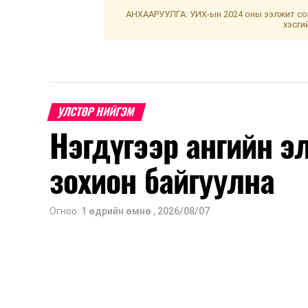
АНХААРУУЛГА: УИХ-ын 2024 оны ээлжит сон
хэсги
УЛСТӨР НИЙГЭМ
Нэгдүгээр ангийн э
зохион байгуулна
Огноо:
1 өдрийн өмнө
,
2026/08/07