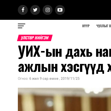
НҮҮР
ЧУХЛЫГ 
УЛСТӨР НИЙГЭМ
УИХ-ын дахь на
ажлын хэсгүүд 
Огноо:
6 жил 9 сар.өмнө
,
2019/11/25