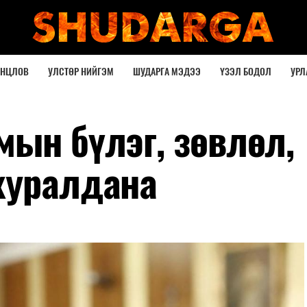
ОНЦЛОВ
УЛСТӨР НИЙГЭМ
ШУДАРГА МЭДЭЭ
ҮЗЭЛ БОДОЛ
УРЛ
мын бүлэг, зөвлөл,
хуралдана