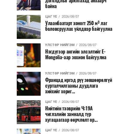
доголдлыг арилгахад анхаарч
байна
ЦАГ ҮЕ
2026/08/07
Улаанбаатарт хоногт 250 м³ лаг
боловсруулах үйлдвэр байгуулна
УЛСТӨР НИЙГЭМ
2026/08/07
Нэгдүгээр ангийн элсэлтийг E-
Mongolia-аар зохион байгуулна
УЛСТӨР НИЙГЭМ
2026/08/07
Францад иргэд рүү зөвшөөрөлгүй
сурталчилгааны дуудлага
хийхийг хориг...
ЦАГ ҮЕ
2026/08/07
Нийтийн тээврийн Ч:19А
чиглэлийн замналд түр
хугацаагаар өөрчлөлт ор...
ЦАГ ҮЕ
2026/08/07