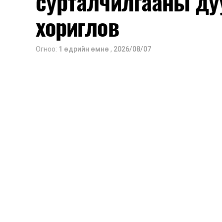
сурталчилгааны ду
2026 оны 9 дүгээр сарын 14-нөөс та
хориглов
Оюутны дотуур байр
Огноо:
1 өдрийн өмнө
,
2026/08/07
2026 оны 9 дүгээр сарын 13-наас ою
Сургууль, цэцэрлэгийн үйл ажиллагаа
2026 оны 8 дугаар сарын 17–28-ны 
байранд элсэлт, бүртгэл болон бусад