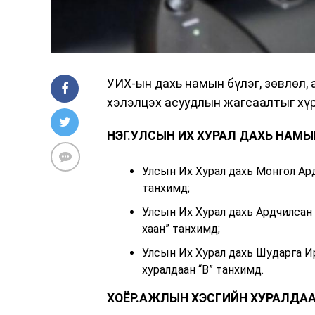
УИХ-ын дахь намын бүлэг, зөвлөл,
хэлэлцэх асуудлын жагсаалтыг хү
НЭГ.УЛСЫН ИХ ХУРАЛ ДАХЬ НАМЫ
Улсын Их Хурал дахь Монгол Ар
танхимд;
Улсын Их Хурал дахь Ардчилсан
хаан” танхимд;
Улсын Их Хурал дахь Шударга 
хуралдаан “В” танхимд.
ХОЁР.АЖЛЫН ХЭСГИЙН ХУРАЛДАА