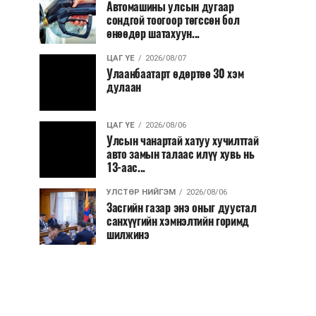
Автомашины улсын дугаар
сондгой тоогоор төгссөн бол
өнөөдөр шатахуун...
ЦАГ ҮЕ
2026/08/07
Улаанбаатарт өдөртөө 30 хэм
дулаан
ЦАГ ҮЕ
2026/08/06
Улсын чанартай хатуу хучилттай
авто замын талаас илүү хувь нь
13-аас...
УЛСТӨР НИЙГЭМ
2026/08/06
Засгийн газар энэ оныг дуустал
санхүүгийн хэмнэлтийн горимд
шилжинэ