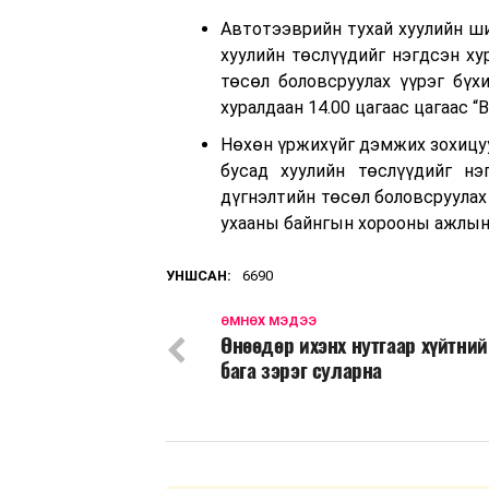
Автотээврийн тухай хуулийн ш
хуулийн төслүүдийг нэгдсэн хур
төсөл боловсруулах үүрэг бү
хуралдаан 14.00 цагаас цагаас “
Нөхөн үржихүйг дэмжих зохицуу
бусад хуулийн төслүүдийг нэг
дүгнэлтийн төсөл боловсруулах
ухааны байнгын хорооны ажлын д
УНШСАН:
6690
ӨМНӨХ МЭДЭЭ
Өнөөдөр ихэнх нутгаар хүйтний
бага зэрэг суларна