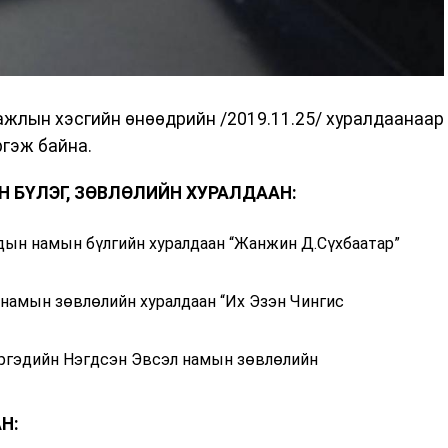
 ажлын хэсгийн өнөөдрийн /2019.11.25/ хуралдаанаар
ргэж байна.
Н БҮЛЭГ, ЗӨВЛӨЛИЙН ХУРАЛДААН
:
дын намын бүлгийн хуралдаан “Жанжин Д.Сүхбаатар”
 намын зөвлөлийн хуралдаан “Их Эзэн Чингис
Иргэдийн Нэгдсэн Эвсэл намын зөвлөлийн
Н: