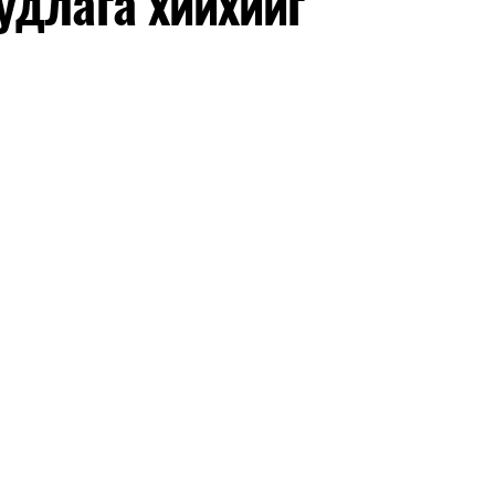
удлага хийхийг
нхимаар үргэлжилнэ.
утнуудыг дотуур байранд оруулж эхэлнэ.
ны зохицуулалт
өдрүүдэд нийслэлийн бүх сургууль, цэцэрлэгт ажлын
 аливаа арга хэмжээ зохион байгуулахгүй болно.