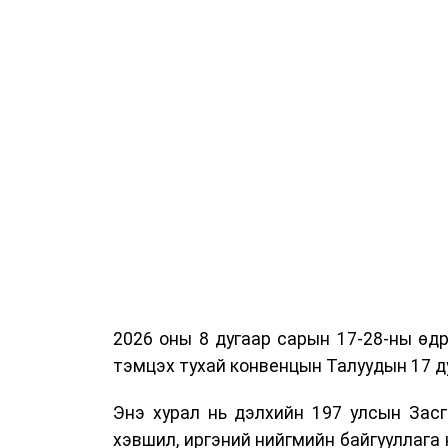
2026 оны 8 дугаар сарын 17-28-ны ө
тэмцэх тухай конвенцын Талуудын 17 ду
Энэ хурал нь дэлхийн 197 улсын Засг
хэвшил, иргэний нийгмийн байгууллага 