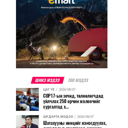
ШИНЭ МЭДЭЭ
ТОП МЭДЭЭ
ЦАГ ҮЕ
2026/08/07
COP17-ын зочид, төлөөлөгчдөд
үйлчлэх 250 орчим жолоочийг
сургалтад х...
ШУДАРГА МЭДЭЭ
2026/08/07
Шатахууны нөөцийг нэмэгдүүлэх,