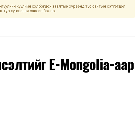
гуулийн хуулийн холбогдох заалтын хүрээнд тус сайтын сэтгэгдэл
йг түр хугацаанд хаасан болно.
лсэлтийг E-Mongolia-аар