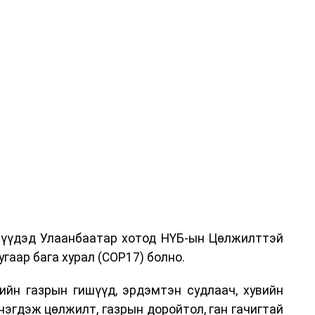
дрүүдэд Улаанбаатар хотод НҮБ-ын Цөлжилттэй
гаар бага хурал (COP17) болно.
ийн газрын гишүүд, эрдэмтэн судлаач, хувийн
нэгдэж цөлжилт, газрын доройтол, ган гачигтай