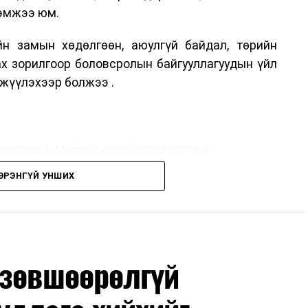
хэмжээ юм.
н замын хөдөлгөөн, аюулгүй байдал, төрийн
ах зорилгоор боловсролын байгууллагуудын үйл
жүүлэхээр болжээ .
дрүүдэд E-Mongolia системээр бүртгэнэ.
ЭРЭНГҮЙ УНШИХ
дрүүдэд E-Mongolia системээр бүртгэнэ.
гийн баг сургуулиуд дээр ажиллахгүй.
 зөвшөөрөлгүй
маар эхэлнэ.