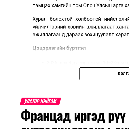
тэмцэх хамгийн том Олон Улсын арга 
Хурал болохтой холбоотой нийслэлий
үйлчилгээний хэвийн ажиллагааг ханг
ажиллагаанд дараах зохицуулалт хэрэг
Цэцэрлэгийн бүртгэл
2026 оны 8 дугаар сарын 10–23-ны ө
Нэгдүгээр ангийн элсэлт
ДЭЛГ
2026 оны 8 дугаар сарын 17–28-ны ө
Энэ хугацаанд хүүхэд бүртгэх дэмжлэ
УЛСТӨР НИЙГЭМ
Францад иргэд рүү
Их, дээд сургуулийн хичээл
2026 оны 9 дүгээр сарын 1-нээс цахи