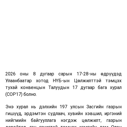
2026 оны 8 дугаар сарын 17-28-ны өдрүүдэд
Улаанбаатар хотод НҮБ-ын Цөлжилттэй тэмцэх
тухай конвенцын Талуудын 17 дугаар бага хурал
(COP17) болно.
Энэ хурал нь дэлхийн 197 улсын Засгийн газрын
гишүүд, эрдэмтэн судлаач, хувийн хэвшил, иргэний
нийгмийн байгууллага нэгдэж цөлжилт, газрын