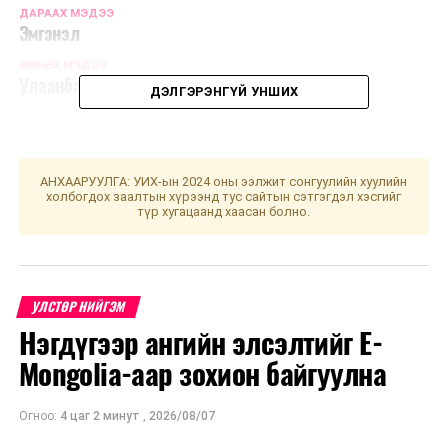
ДАРААХ МЭДЭЭ
Эмгэнэл
ӨМНӨХ МЭДЭЭ
Улаанбаатарт өдөртөө 32 хэм дулаан
ДЭЛГЭРЭНГҮЙ УНШИХ
АНХААРУУЛГА: УИХ-ын 2024 оны ээлжит сонгуулийн хуулийн
холбогдох заалтын хүрээнд тус сайтын сэтгэгдэл хэсгийг
түр хугацаанд хаасан болно.
УЛСТӨР НИЙГЭМ
Нэгдүгээр ангийн элсэлтийг E-
Mongolia-аар зохион байгуулна
Огноо:
4 цаг 2 минут
,
2026/08/07