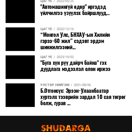
ЦАГ ҮЕ
2022/05/25
"Автомашингүй өдөр" иргэдэд
үйлчилгээ үзүүлэх байршлууд...
ЦАГ ҮЕ
2022/12/16
“Монгол Улс, БНХАУ-ын Хилийн
гэрээ-60 жил” сэдэвт эрдэм
шинжилгээний...
ЦАГ ҮЕ
2023/10/02
"Буга хүн рүү дайрч байна" гэх
дуудлага мэдээлэл олон иржээ
УЛСТӨР НИЙГЭМ
2021/08/06
Б.Отгонсүх: Эрээн-Улаанбаатар
хүртэлх тээврийн зардал 10 сая төгрөг
болж, гурав ...