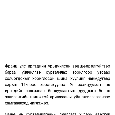
сургуулиуд дээр ажиллахгүй.
Их, дээд сургуулийн хичээл
2026 оны 9 дүгээр сарын 1-нээс цахимаар
эхэлнэ.
2026 оны 9 дүгээр сарын 14-нөөс танхимаар
үргэлжилнэ.
Оюутны дотуур байр
Франц улс иргэдийн урьдчилсан зөвшөөрөлгүйгээр
2026 оны 9 дүгээр сарын 13-наас оюутнуудыг
бараа, үйлчилгээ сурталчлах зорилгоор утсаар
дотуур байранд оруулж эхэлнэ.
холбогдохыг хориглосон шинэ хуулийг наймдугаар
Сургууль, цэцэрлэгийн үйл ажиллагааны
сарын 11-нээс хэрэгжүүлнэ. Уг зохицуулалт нь
зохицуулалт
иргэдийг залхаасан борлуулалтын дуудлага болон
залилангийн шинжтэй арилжааны үйл ажиллагаанаас
2026 оны 8 дугаар сарын 17–28-ны өдрүүдэд
хамгаалахад чиглэжээ.
нийслэлийн бүх сургууль, цэцэрлэгт ажлын
Өмнө нь сурталчилгааны дуудлага хүлээн авахгүй
байранд элсэлт, бүртгэл болон бусад аливаа