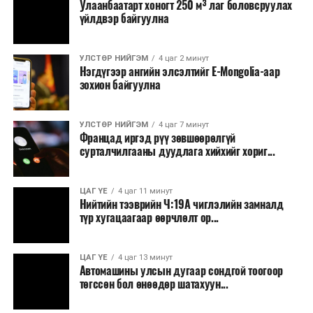
Улаанбаатарт хоногт 250 м³ лаг боловсруулах
тушаалтны томилолтоос бусад гадаад
үйлдвэр байгуулна
томилолт, гадаадын зочин хүлээн авах зардал;
Зайлшгүй шаардлагагүй тоног төхөөрөмж,
УЛСТӨР НИЙГЭМ
4 цаг 2 минут
тавилга, автомашин худалдан авах;
Нэгдүгээр ангийн элсэлтийг E-Mongolia-аар
зохион байгуулна
Батлан хамгаалах, хууль зүйн салбараас бусад
сургалт, дадлага;
УЛСТӨР НИЙГЭМ
4 цаг 7 минут
Хуулиар заавал мэдээлэхээс бусад кино,
Францад иргэд рүү зөвшөөрөлгүй
контент, хэвлэлийн зардал;
сурталчилгааны дуудлага хийхийг хориг...
Заавал олгохоос бусад тэтгэмж, урамшуулал.
ЦАГ ҮЕ
4 цаг 11 минут
Санхүүгийн хэмнэлтийн горимыг 2026 оны
Нийтийн тээврийн Ч:19А чиглэлийн замналд
арванхоёрдугаар сарын 31 хүртэл мөрдөнө. Харин
түр хугацаагаар өөрчлөлт ор...
эрүүл мэндийн салбар уг хэмнэлтийн горимд
хамрагдахгүй бөгөөд цэцэрлэг, сургуулийн хүүхдийн
ЦАГ ҮЕ
4 цаг 13 минут
эрт илрүүлэг, вакцинжуулалт, томуу, томуу төст
Автомашины улсын дугаар сондгой тоогоор
өвчний эсрэг арга хэмжээ зэрэг зайлшгүй
төгссөн бол өнөөдөр шатахуун...
шаардлагатай ажлууд төлөвлөгөөний дагуу