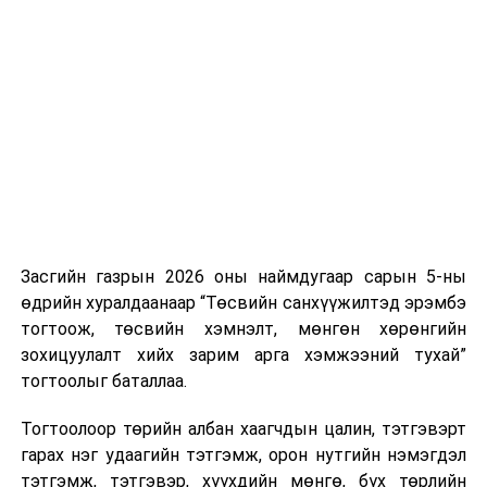
Хуулийг зөрчиж дуудлага хийсэн хувь хүнийг нэг
дуудлага тутамд 75 мянга хүртэлх евро, аж ахуйн
нэгжийг 375 мянга хүртэлх еврогоор торгох
боломжтой. Харин хэрэглэгч өөрөө зөвшөөрсөн,
эсвэл тухайн компанитай өмнө нь гэрээний
харилцаатай бөгөөд шинэ үйлчилгээ санал болгож
буй тохиолдолд хориг үйлчлэхгүй. Иргэд
зөвшөөрөлгүй дуудлагын талаар төрийн цахим
хуудсаар мэдээлэх боломжтой.
Засгийн газрын 2026 оны наймдугаар сарын 5-ны
Шинэ хууль Францын зах зээлд үйлчилдэг гадаадын
өдрийн хуралдаанаар “Төсвийн санхүүжилтэд эрэмбэ
дуудлагын төвүүдэд нөлөөлөхөөр байна. Тухайлбал,
тогтоож, төсвийн хэмнэлт, мөнгөн хөрөнгийн
Мароккогийн дуудлагын төвүүдийн орлогын 80 гаруй
зохицуулалт хийх зарим арга хэмжээний тухай”
хувь Францын зах зээлээс бүрддэг бөгөөд тус улсын
тогтоолыг баталлаа.
40–50 мянган ажлын байр эрсдэлд орж болзошгүйг
Мароккогийн хөдөлмөр эрхлэлтийн сайд мэдэгджээ.
Тогтоолоор төрийн албан хаагчдын цалин, тэтгэвэрт
гарах нэг удаагийн тэтгэмж, орон нутгийн нэмэгдэл
тэтгэмж, тэтгэвэр, хүүхдийн мөнгө, бүх төрлийн