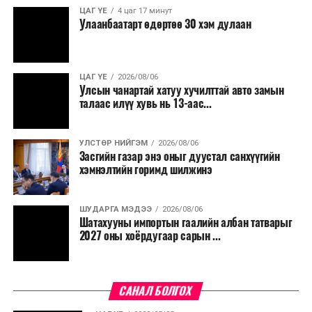
үргэлжилнэ гэж Ерөнхий сайд Н.Учрал онцоллоо.
ЦАГ ҮЕ
4 цаг 17 минут
Улаанбаатарт өдөртөө 30 хэм дулаан
Мөн бүх шатны төсвийн ерөнхийлөн захирагч нарт
салбар бүрдээ урсгал зардлыг 20 хувиар бууруулах,
нөхөн томилгоо хийхгүй байх, аялал, амралт, зугаалга,
ЦАГ ҮЕ
2026/08/06
хамт олны урлаг, спортын арга хэмжээг зохион
Улсын чанартай хатуу хучилттай авто замын
байгуулахгүй байх, төрийн албанд шинэ орон тоо бий
талаас илүү хувь нь 13-аас...
болгохгүй байх, эрчим хүчний хэрэглээг хэмнэх, хурал,
сургалтыг цахим хэлбэрт шилжүүлэх, төрийн албан
УЛСТӨР НИЙГЭМ
2026/08/06
хаагчдыг зарим өдрүүдэд цахимаар ажиллуулах арга
Засгийн газар энэ оныг дуустал санхүүгийн
хэмжээг үргэлжлүүлэхийг үүрэг болголоо.
хэмнэлтийн горимд шилжинэ
Төсвийн сахилга бат сайжирч, эдийн засгийн нөхцөл
ШУДАРГА МЭДЭЭ
2026/08/06
байдал хэвийн болсон тохиолдолд эдгээр
Шатахууны импортын гаалийн албан татварыг
хязгаарлалтыг үе шаттайгаар сулруулах юм.
2027 оны хоёрдугаар сарын ...
САНАЛ БОЛГОХ