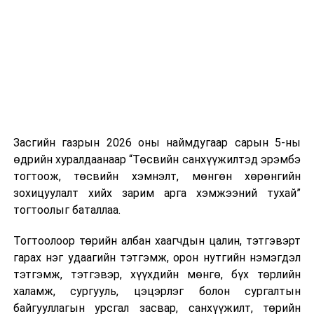
нэгжийг 375 мянга хүртэлх еврогоор торгох
боломжтой. Харин хэрэглэгч өөрөө зөвшөөрсөн,
эсвэл тухайн компанитай өмнө нь гэрээний
харилцаатай бөгөөд шинэ үйлчилгээ санал болгож
буй тохиолдолд хориг үйлчлэхгүй. Иргэд
зөвшөөрөлгүй дуудлагын талаар төрийн цахим
хуудсаар мэдээлэх боломжтой.
Засгийн газрын 2026 оны наймдугаар сарын 5-ны
Шинэ хууль Францын зах зээлд үйлчилдэг гадаадын
өдрийн хуралдаанаар “Төсвийн санхүүжилтэд эрэмбэ
дуудлагын төвүүдэд нөлөөлөхөөр байна. Тухайлбал,
тогтоож, төсвийн хэмнэлт, мөнгөн хөрөнгийн
Мароккогийн дуудлагын төвүүдийн орлогын 80 гаруй
зохицуулалт хийх зарим арга хэмжээний тухай”
хувь Францын зах зээлээс бүрддэг бөгөөд тус улсын
тогтоолыг баталлаа.
40–50 мянган ажлын байр эрсдэлд орж болзошгүйг
Мароккогийн хөдөлмөр эрхлэлтийн сайд мэдэгджээ.
Тогтоолоор төрийн албан хаагчдын цалин, тэтгэвэрт
гарах нэг удаагийн тэтгэмж, орон нутгийн нэмэгдэл
тэтгэмж, тэтгэвэр, хүүхдийн мөнгө, бүх төрлийн
халамж, сургууль, цэцэрлэг болон сургалтын
байгууллагын урсгал засвар, санхүүжилт, төрийн