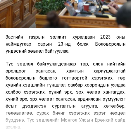
Засгийн газрын ээлжит хуралдаан 2023 оны
наймдугаар сарын 23-нд болж Боловсролын
үндэсний зөвлөл байгууллаа.
Тус зөвлөл байгуулагдсанаар төр, олон нийтийн
оролцоог хангасан, хамтын хариуцлагатай
боловсролын бодлого тогтвортой хэрэгжих, төр
хувийн хэвшлийн түншлэл, салбар хоорондын уялдаа
холбоо хэрэгжих, хүний эрх, эрх чөлөө хангагдах,
хүний эрх, эрх чөлөөг хангасан, ардчилсан, хүмүүнлэг
ёсыг дээдэлсэн сургалтын агуулга, хөтөлбөр,
төлөвлөгөө, сурах бичиг хэрэгжих зэрэг нөхцөл
бүрдэнэ. Тус зөвлөлийг Монгол Улсын Ерөнхий сайд
ахална.