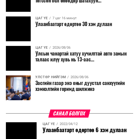
төгссөн бол өнөөдөр шатахуун...
салбар бүрдээ урсгал зардлыг 20 хувиар бууруулах,
нөхөн томилгоо хийхгүй байх, аялал, амралт, зугаалга,
ЦАГ ҮЕ
7 цаг 16 минут
хамт олны урлаг, спортын арга хэмжээг зохион
Улаанбаатарт өдөртөө 30 хэм дулаан
байгуулахгүй байх, төрийн албанд шинэ орон тоо бий
болгохгүй байх, эрчим хүчний хэрэглээг хэмнэх, хурал,
сургалтыг цахим хэлбэрт шилжүүлэх, төрийн албан
ЦАГ ҮЕ
2026/08/06
хаагчдыг зарим өдрүүдэд цахимаар ажиллуулах арга
Улсын чанартай хатуу хучилттай авто замын
хэмжээг үргэлжлүүлэхийг үүрэг болголоо.
талаас илүү хувь нь 13-аас...
Төсвийн сахилга бат сайжирч, эдийн засгийн нөхцөл
УЛСТӨР НИЙГЭМ
2026/08/06
байдал хэвийн болсон тохиолдолд эдгээр
Засгийн газар энэ оныг дуустал санхүүгийн
хязгаарлалтыг үе шаттайгаар сулруулах юм.
хэмнэлтийн горимд шилжинэ
САНАЛ БОЛГОХ
ЦАГ ҮЕ
2022/04/12
Улаанбаатарт өдөртөө 6 хэм дулаан