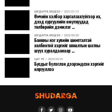
ШУДАРГА МЭДЭЭ
2021/01/13
Өмчийн хэлбэр харгалзахгүйгээр их,
дээд сургуулийн оюутнуудад
төлбөрийн дэмжлэг ...
ШУДАРГА МЭДЭЭ
2022/09/28
Банкны нэг хувийн шимтгэлтэй
холбоотой хэргийг хяналтын шатны
шүүх хуралдаанаар ...
ЦАГ ҮЕ
2023/05/23
Бусдыг бүлэглэн дээрэмдсэн хэргийг
илрүүллээ