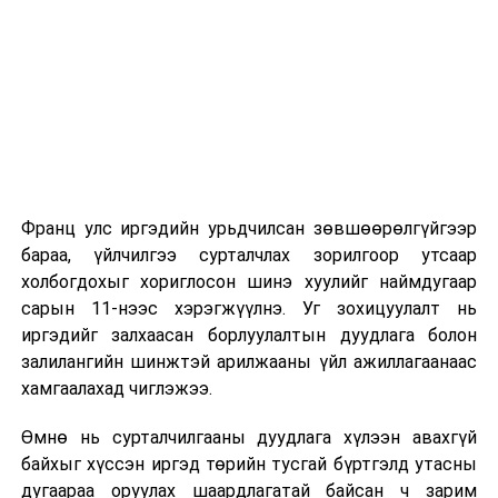
ХАРИЛЦАХ ХЭЛТЭС
2026 оны 9 дүгээр сарын 1-нээс цахимаар
эхэлнэ.
УНШСАН:
1596
2026 оны 9 дүгээр сарын 14-нөөс танхимаар
ДАРААХ МЭДЭЭ
үргэлжилнэ.
Сүрьеэтэй тэмцэх чиглэлээр БНСУ-ын Сүрьеэгийн
үндэсний нийгэмлэгтэй хамтран ажиллана
Оюутны дотуур байр
ӨМНӨХ МЭДЭЭ
Түвшин тогтоох төгсгөлийн шатны үзлэг энэ сарын 25-
Франц улс иргэдийн урьдчилсан зөвшөөрөлгүйгээр
2026 оны 9 дүгээр сарын 13-наас оюутнуудыг
наас эхэлнэ
бараа, үйлчилгээ сурталчлах зорилгоор утсаар
дотуур байранд оруулж эхэлнэ.
холбогдохыг хориглосон шинэ хуулийг наймдугаар
Сургууль, цэцэрлэгийн үйл ажиллагааны
сарын 11-нээс хэрэгжүүлнэ. Уг зохицуулалт нь
зохицуулалт
иргэдийг залхаасан борлуулалтын дуудлага болон
залилангийн шинжтэй арилжааны үйл ажиллагаанаас
2026 оны 8 дугаар сарын 17–28-ны өдрүүдэд
хамгаалахад чиглэжээ.
нийслэлийн бүх сургууль, цэцэрлэгт ажлын
Өмнө нь сурталчилгааны дуудлага хүлээн авахгүй
байранд элсэлт, бүртгэл болон бусад аливаа
байхыг хүссэн иргэд төрийн тусгай бүртгэлд утасны
арга хэмжээ зохион байгуулахгүй болно.
дугаараа оруулах шаардлагатай байсан ч зарим