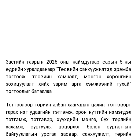
нэгжийг 375 мянга хүртэлх еврогоор торгох
боломжтой. Харин хэрэглэгч өөрөө зөвшөөрсөн,
эсвэл тухайн компанитай өмнө нь гэрээний
харилцаатай бөгөөд шинэ үйлчилгээ санал болгож
буй тохиолдолд хориг үйлчлэхгүй. Иргэд
зөвшөөрөлгүй дуудлагын талаар төрийн цахим
хуудсаар мэдээлэх боломжтой.
Засгийн газрын 2026 оны наймдугаар сарын 5-ны
Шинэ хууль Францын зах зээлд үйлчилдэг гадаадын
өдрийн хуралдаанаар “Төсвийн санхүүжилтэд эрэмбэ
дуудлагын төвүүдэд нөлөөлөхөөр байна. Тухайлбал,
тогтоож, төсвийн хэмнэлт, мөнгөн хөрөнгийн
Мароккогийн дуудлагын төвүүдийн орлогын 80 гаруй
зохицуулалт хийх зарим арга хэмжээний тухай”
хувь Францын зах зээлээс бүрддэг бөгөөд тус улсын
тогтоолыг баталлаа.
40–50 мянган ажлын байр эрсдэлд орж болзошгүйг
Мароккогийн хөдөлмөр эрхлэлтийн сайд мэдэгджээ.
Тогтоолоор төрийн албан хаагчдын цалин, тэтгэвэрт
гарах нэг удаагийн тэтгэмж, орон нутгийн нэмэгдэл
тэтгэмж, тэтгэвэр, хүүхдийн мөнгө, бүх төрлийн
халамж, сургууль, цэцэрлэг болон сургалтын
байгууллагын урсгал засвар, санхүүжилт, төрийн