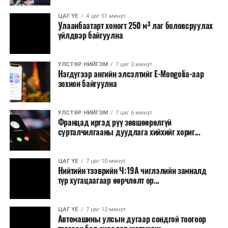
Зайлшгүй шаардлагагүй тоног төхөөрөмж,
ЦАГ ҮЕ
4 цаг 51 минут
тавилга, автомашин худалдан авах;
Улаанбаатарт хоногт 250 м³ лаг боловсруулах
үйлдвэр байгуулна
Батлан хамгаалах, хууль зүйн салбараас бусад
сургалт, дадлага;
УЛСТӨР НИЙГЭМ
7 цаг 2 минут
Хуулиар заавал мэдээлэхээс бусад кино,
Нэгдүгээр ангийн элсэлтийг E-Mongolia-аар
контент, хэвлэлийн зардал;
зохион байгуулна
Заавал олгохоос бусад тэтгэмж, урамшуулал.
УЛСТӨР НИЙГЭМ
7 цаг 6 минут
Санхүүгийн хэмнэлтийн горимыг 2026 оны
Францад иргэд рүү зөвшөөрөлгүй
арванхоёрдугаар сарын 31 хүртэл мөрдөнө. Харин
сурталчилгааны дуудлага хийхийг хориг...
эрүүл мэндийн салбар уг хэмнэлтийн горимд
хамрагдахгүй бөгөөд цэцэрлэг, сургуулийн хүүхдийн
ЦАГ ҮЕ
7 цаг 10 минут
эрт илрүүлэг, вакцинжуулалт, томуу, томуу төст
Нийтийн тээврийн Ч:19А чиглэлийн замналд
өвчний эсрэг арга хэмжээ зэрэг зайлшгүй
түр хугацаагаар өөрчлөлт ор...
шаардлагатай ажлууд төлөвлөгөөний дагуу
үргэлжилнэ гэж Ерөнхий сайд Н.Учрал онцоллоо.
ЦАГ ҮЕ
7 цаг 12 минут
Автомашины улсын дугаар сондгой тоогоор
Мөн бүх шатны төсвийн ерөнхийлөн захирагч нарт