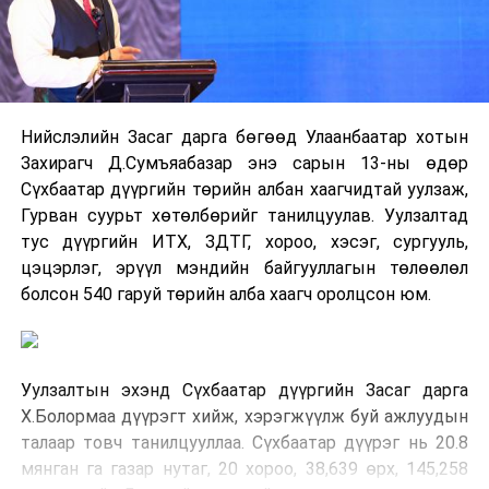
Нийслэлийн Засаг дарга бөгөөд Улаанбаатар хотын
Захирагч Д.Сумъяабазар энэ сарын 13-ны өдөр
Сүхбаатар дүүргийн төрийн албан хаагчидтай уулзаж,
Гурван суурьт хөтөлбөрийг танилцуулав. Уулзалтад
тус дүүргийн ИТХ, ЗДТГ, хороо, хэсэг, сургууль,
цэцэрлэг, эрүүл мэндийн байгууллагын төлөөлөл
болсон 540 гаруй төрийн алба хаагч оролцсон юм.
Уулзалтын эхэнд Сүхбаатар дүүргийн Засаг дарга
Х.Болормаа дүүрэгт хийж, хэрэгжүүлж буй ажлуудын
талаар товч танилцууллаа. Сүхбаатар дүүрэг нь 20.8
мянган га газар нутаг, 20 хороо, 38,639 өрх, 145,258