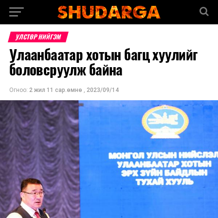
УЛСТӨР НИЙГЭМ
Улаанбаатар хотын багц хуулийг
боловсруулж байна
Огноо:
2 жил 11 сар.өмнө
,
2023/09/14