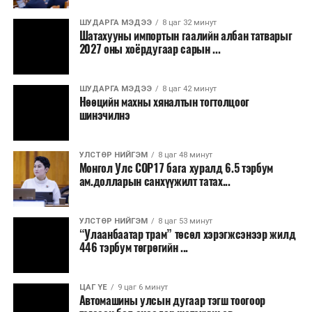
Бороо орохгүй. Салхи баруун хойноос
секундэд 4-9 метр. 25-27 хэм дулаан
ШУДАРГА МЭДЭЭ
8 цаг 32 минут
байна.
Шатахууны импортын гаалийн албан татварыг
2027 оны хоёрдугаар сарын ...
2026 оны наймдугаар сарын 07-ноос
2026 оны наймдугаар сарын 11-нийг хүртэлх
ШУДАРГА МЭДЭЭ
8 цаг 42 минут
Нөөцийн махны хяналтын тогтолцоог
цаг агаарын урьдчилсан төлөв
шинэчилнэ
Наймдугаар сарын 7-нд баруун болон төвийн
аймгуудын нутгийн хойд хэсгээр, 8-нд баруун
УЛСТӨР НИЙГЭМ
8 цаг 48 минут
Монгол Улс COP17 бага хуралд 6.5 тэрбум
аймгуудын нутгийн хойд хэсэг, төвийн
ам.долларын санхүүжилт татах...
аймгуудын нутгийн зарим газраар, 9-нд баруун
аймгуудын нутгийн зүүн, говийн аймгуудын
нутгийн хойд, зүүн аймгуудын нутгийн баруун
УЛСТӨР НИЙГЭМ
8 цаг 53 минут
“Улаанбаатар трам” төсөл хэрэгжсэнээр жилд
хэсэг, төвийн аймгуудын ихэнх нутгаар, 10-нд
446 тэрбум төгрөгийн ...
төв, зүүн, говийн аймгуудын ихэнх нутгаар
бороо, дуу цахилгаантай аадар бороо орно. Салхи
ихэнх хугацаанд секундэд 5-10 метр, 9-нд
ЦАГ ҮЕ
9 цаг 6 минут
Автомашины улсын дугаар тэгш тоогоор
Алтайн салбар уулс, Арц-Богдын өвөр