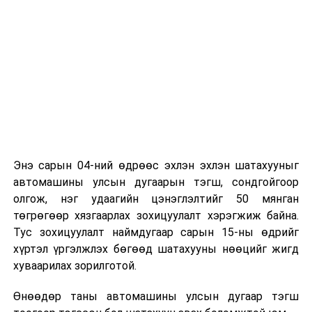
Энэ сарын 04-ний өдрөөс эхлэн эхлэн шатахууныг
автомашины улсын дугаарын тэгш, сондгойгоор
олгож, нэг удаагийн цэнэглэлтийг 50 мянган
төгрөгөөр хязгаарлах зохицуулалт хэрэгжиж байна.
Тус зохицуулалт наймдугаар сарын 15-ны өдрийг
хүртэл үргэлжлэх бөгөөд шатахууны нөөцийг жигд
хуваарилах зорилготой.
Өнөөдөр таны автомашины улсын дугаар тэгш