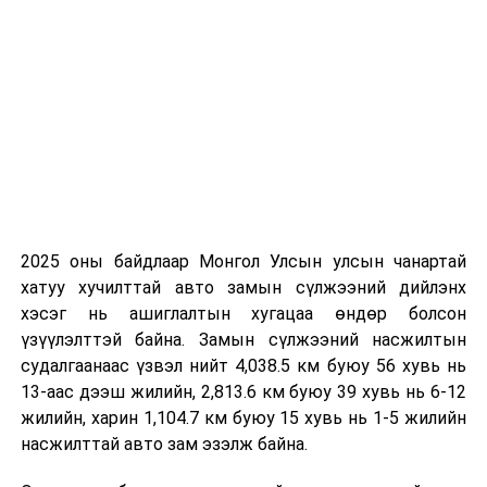
2023 оны 12 дугаар сарын 19-нөөс 12 дугаар сарын
23-ныг
хүртэлх цаг агаарын урьдчилсан төлөв
19-нд Хэнтийн уулархаг нутаг, Дорнод-Дарьгангын
тал нутгаар, 21-нд баруун аймгуудын нутгийн зарим
газраар, 22-нд баруун аймгуудын нутгийн зүүн, төв
болон говийн аймгуудын нутгийн баруун хэсгээр цас
орж, цасан шуурга шуурна. Салхи 19-нд Алтайн салбар
уулс болон говийн бүс нутгаар, 20-нд говь, талын
2025 оны байдлаар Монгол Улсын улсын чанартай
нутгаар секундэд 13-15 метр хүрч ширүүснэ.
хатуу хучилттай авто замын сүлжээний дийлэнх
Дархадын хотгор, Хөвсгөлийн уулархаг нутаг, Завхан
хэсэг нь ашиглалтын хугацаа өндөр болсон
голын эх, Идэр, Тэс голын хөндийгөөр шөнөдөө 43-
үзүүлэлттэй байна. Замын сүлжээний насжилтын
48 хэм, өдөртөө 31-36 хэм, Увс нуурын хотгор,
судалгаанаас үзвэл нийт 4,038.5 км буюу 56 хувь нь
Хангай, Хэнтийн уулархаг нутаг, Хүрэнбэлчир орчим,
13-аас дээш жилийн, 2,813.6 км буюу 39 хувь нь 6-12
Эг, Үүр, Орхон, Сэлэнгэ, Хараа, Ерөө, Туул, Тэрэлж,
жилийн, харин 1,104.7 км буюу 15 хувь нь 1-5 жилийн
Хэрлэн, Онон, Улз, Халх голын хөндийгөөр шөнөдөө
насжилттай авто зам эзэлж байна.
37-42 хэм, өдөртөө 26-31 хэм, говийн бүс нутгийн