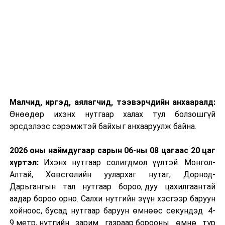
Малчид, иргэд, аялагчид, тээвэрчдийн анхааралд:
Өнөөдөр ихэнх нутгаар халах тул болзошгүй
эрсдэлээс сэрэмжтэй байхыг анхааруулж байна.
2026 оны наймдугаар сарын 06-ны 08 цагаас 20 цаг
хүртэл:
Ихэнх нутгаар солигдмол үүлтэй. Монгол-
Алтай, Хөвсгөлийн уулархаг нутаг, Дорнод-
Дарьгангын тал нутгаар бороо, дуу цахилгаантай
аадар бороо орно. Салхи нутгийн зүүн хэсгээр баруун
хойноос, бусад нутгаар баруун өмнөөс секундэд 4-
9 метр, нутгийн зарим газраар борооны өмнө түр