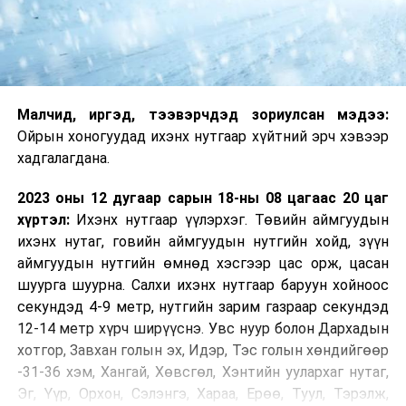
Малчид, иргэд, тээвэрчдэд зориулсан мэдээ:
Ойрын хоногуудад ихэнх нутгаар хүйтний эрч хэвээр
хадгалагдана.
2023 оны 12 дугаар сарын 18-ны 08 цагаас 20 цаг
хүртэл:
Ихэнх нутгаар үүлэрхэг. Төвийн аймгуудын
ихэнх нутаг, говийн аймгуудын нутгийн хойд, зүүн
аймгуудын нутгийн өмнөд хэсгээр цас орж, цасан
шуурга шуурна. Салхи ихэнх нутгаар баруун хойноос
секундэд 4-9 метр, нутгийн зарим газраар секундэд
12-14 метр хүрч ширүүснэ. Увс нуур болон Дархадын
хотгор, Завхан голын эх, Идэр, Тэс голын хөндийгөөр
-31-36 хэм, Хангай, Хөвсгөл, Хэнтийн уулархаг нутаг,
Эг, Үүр, Орхон, Сэлэнгэ, Хараа, Ерөө, Туул, Тэрэлж,