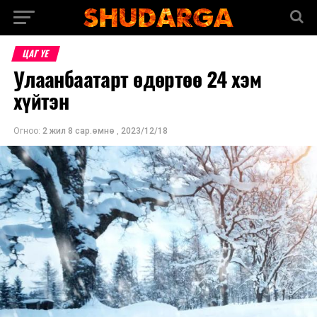
ЦАГ ҮЕ
Улаанбаатарт өдөртөө 24 хэм
хүйтэн
Огноо:
2 жил 8 сар.өмнө
,
2023/12/18