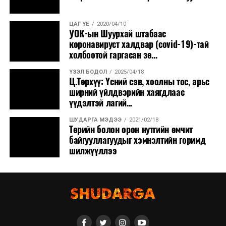
ЦАГ ҮЕ
2020/04/10
УОК-ын Шуурхай штабаас
коронавируст халдвар (covid-19)-тай
холбоотой гаргасан зө...
ҮЗЭЛ БОДОЛ
2025/04/18
Ц.Төрхүү: Үсний сэв, хоолны тос, арьс
ширний үйлдвэрийн хаягдлаас
үүдэлтэй лагий...
ШУДАРГА МЭДЭЭ
2021/02/18
Төрийн болон орон нутгийн өмчит
байгууллагуудыг хэмнэлтийн горимд
шилжүүллээ