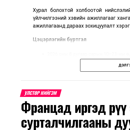
Хурал болохтой холбоотой нийслэлий
үйлчилгээний хэвийн ажиллагааг ханг
ажиллагаанд дараах зохицуулалт хэрэг
Цэцэрлэгийн бүртгэл
2026 оны 8 дугаар сарын 10–23-ны ө
Нэгдүгээр ангийн элсэлт
ДЭЛГ
2026 оны 8 дугаар сарын 17–28-ны ө
Энэ хугацаанд хүүхэд бүртгэх дэмжлэ
УЛСТӨР НИЙГЭМ
Францад иргэд рүү
Их, дээд сургуулийн хичээл
сурталчилгааны ду
2026 оны 9 дүгээр сарын 1-нээс цахи
2026 оны 9 дүгээр сарын 14-нөөс та