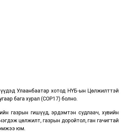
дрүүдэд Улаанбаатар хотод НҮБ-ын Цөлжилттэй
гаар бага хурал (COP17) болно.
ийн газрын гишүүд, эрдэмтэн судлаач, хувийн
нэгдэж цөлжилт, газрын доройтол, ган гачигтай
хэмжээ юм.