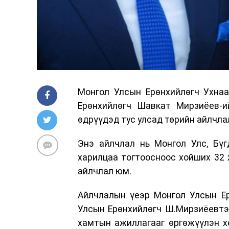
Монгол Улсын Ерөнхийлөгч Ухнаа
Ерөнхийлөгч Шавкат Мирзиёев-и
өдрүүдэд тус улсад төрийн айлчла
Энэ айлчлал нь Монгол Улс, Бү
харилцаа тогтоосноос хойших 32 
айлчлал юм.
Айлчлалын үеэр Монгол Улсын Ер
Улсын Ерөнхийлөгч Ш.Мирзиёевтэй
хамтын ажиллагааг өргөжүүлэн хө