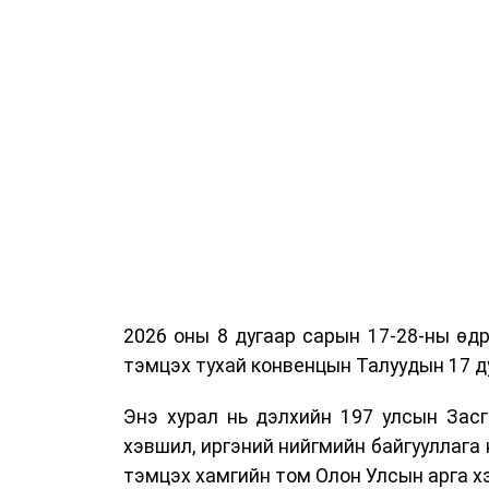
2026 оны 8 дугаар сарын 17-28-ны ө
тэмцэх тухай конвенцын Талуудын 17 ду
Энэ хурал нь дэлхийн 197 улсын Засг
хэвшил, иргэний нийгмийн байгууллага 
тэмцэх хамгийн том Олон Улсын арга 