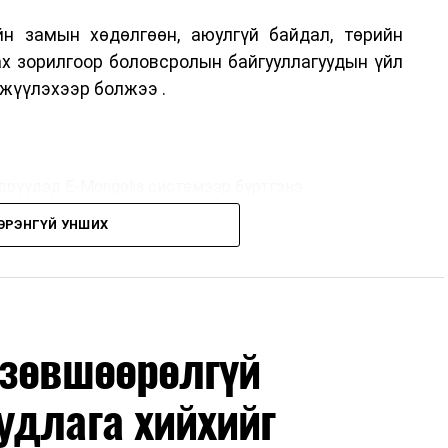
н замын хөдөлгөөн, аюулгүй байдал, төрийн
ах зорилгоор боловсролын байгууллагуудын үйл
жүүлэхээр болжээ .
дрүүдэд E-Mongolia системээр бүртгэнэ.
ЭРЭНГҮЙ УНШИХ
дрүүдэд E-Mongolia системээр бүртгэнэ.
гийн баг сургуулиуд дээр ажиллахгүй.
 зөвшөөрөлгүй
удлага хийхийг
маар эхэлнэ.
нхимаар үргэлжилнэ.