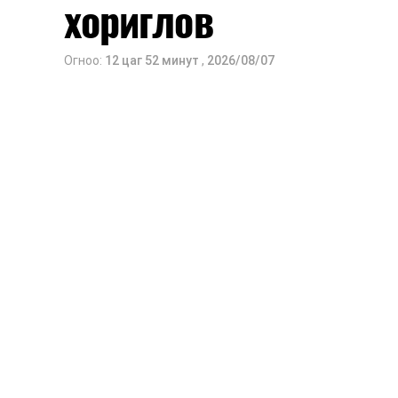
хориглов
Оюутны дотуур байр
Огноо:
12 цаг 52 минут
,
2026/08/07
2026 оны 9 дүгээр сарын 13-наас ою
Сургууль, цэцэрлэгийн үйл ажиллагаа
2026 оны 8 дугаар сарын 17–28-ны 
байранд элсэлт, бүртгэл болон бусад