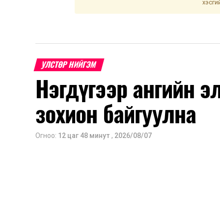
хэсги
УЛСТӨР НИЙГЭМ
Нэгдүгээр ангийн э
зохион байгуулна
Огноо:
12 цаг 48 минут
,
2026/08/07