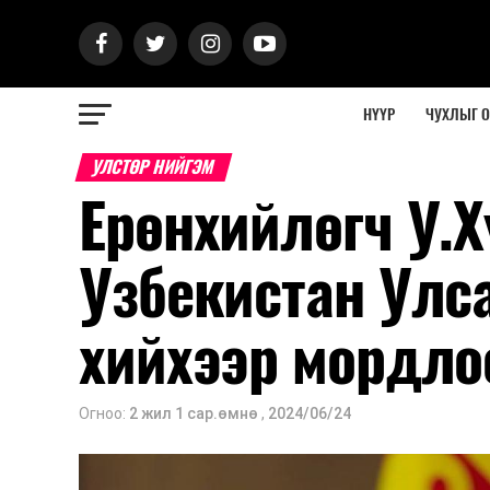
НҮҮР
ЧУХЛЫГ 
УЛСТӨР НИЙГЭМ
Ерөнхийлөгч У.
Узбекистан Улс
хийхээр мордло
Огноо:
2 жил 1 сар.өмнө
,
2024/06/24