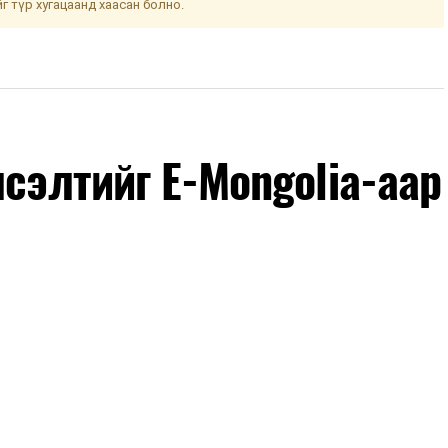
йг түр хугацаанд хаасан болно.
лсэлтийг E-Mongolia-аар