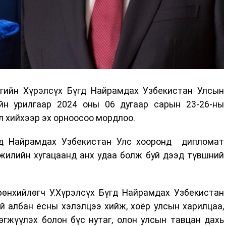
гийн Хүрэлсүх Бүгд Найрамдах Узбекистан Улсын
йн урилгаар 2024 оны 06 дугаар сарын 23-26-ны
л хийхээр эх орноосоо мордлоо.
гд Найрамдах Узбекистан Улс хооронд дипломат
жилийн хугацаанд анх удаа болж буй дээд түвшний
өнхийлөгч У.Хүрэлсүх Бүгд Найрамдах Узбекистан
 албан ёсны хэлэлцээ хийж, хоёр улсын харилцаа,
гжүүлэх болон бүс нутаг, олон улсын тавцан дахь