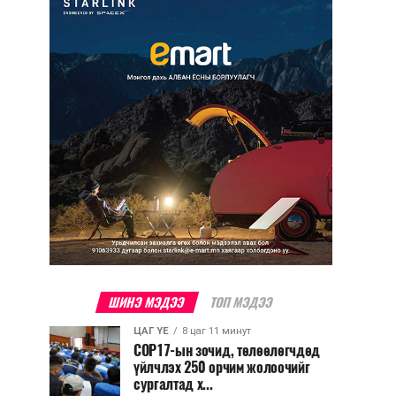
ШИНЭ МЭДЭЭ
ТОП МЭДЭЭ
ЦАГ ҮЕ
8 цаг 11 минут
COP17-ын зочид, төлөөлөгчдөд
үйлчлэх 250 орчим жолоочийг
сургалтад х...