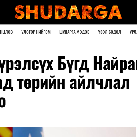
ОНЦЛОВ
УЛСТӨР НИЙГЭМ
ШУДАРГА МЭДЭЭ
ҮЗЭЛ БОДОЛ
УРЛ
Хүрэлсүх Бүгд Найр
ад төрийн айлчлал
о