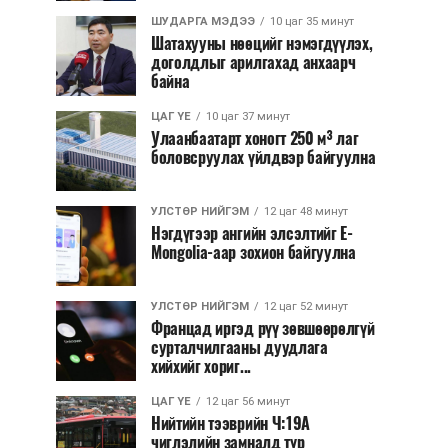
ШУДАРГА МЭДЭЭ
10 цаг 35 минут
Шатахууны нөөцийг нэмэгдүүлэх,
доголдлыг арилгахад анхаарч
байна
ЦАГ ҮЕ
10 цаг 37 минут
Улаанбаатарт хоногт 250 м³ лаг
боловсруулах үйлдвэр байгуулна
УЛСТӨР НИЙГЭМ
12 цаг 48 минут
Нэгдүгээр ангийн элсэлтийг E-
Mongolia-аар зохион байгуулна
УЛСТӨР НИЙГЭМ
12 цаг 52 минут
Францад иргэд рүү зөвшөөрөлгүй
сурталчилгааны дуудлага
хийхийг хориг...
ЦАГ ҮЕ
12 цаг 56 минут
Нийтийн тээврийн Ч:19А
чиглэлийн замналд түр