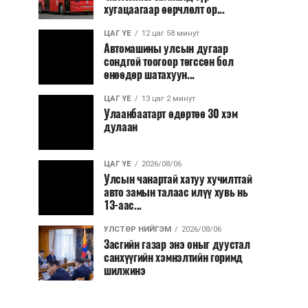
хугацаагаар өөрчлөлт ор...
ЦАГ ҮЕ
12 цаг 58 минут
Автомашины улсын дугаар
сондгой тоогоор төгссөн бол
өнөөдөр шатахуун...
ЦАГ ҮЕ
13 цаг 2 минут
Улаанбаатарт өдөртөө 30 хэм
дулаан
ЦАГ ҮЕ
2026/08/06
Улсын чанартай хатуу хучилттай
авто замын талаас илүү хувь нь
13-аас...
УЛСТӨР НИЙГЭМ
2026/08/06
Засгийн газар энэ оныг дуустал
санхүүгийн хэмнэлтийн горимд
шилжинэ