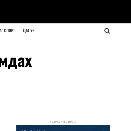
АГ СПОРТ
ЦАГ ҮЕ
амдах
СУРТАЛЧИЛГАА