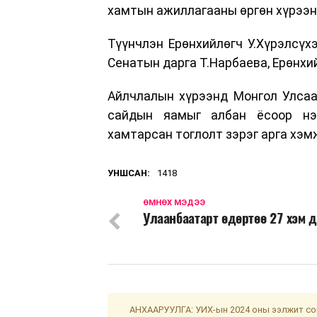
хамтын ажиллагааны өргөн хүрээн
Түүнчлэн Ерөнхийлөгч У.Хүрэлсү
Сенатын дарга Т.Нарбаева, Ерөнхи
Айлчлалын хүрээнд Монгол Улсаа
сайдын яамыг албан ёсоор нээ
хамтарсан тоглолт зэрэг арга хэм
УНШСАН:
1418
ӨМНӨХ МЭДЭЭ
Улаанбаатарт өдөртөө 27 хэм 
АНХААРУУЛГА: УИХ-ын 2024 оны ээлжит сон