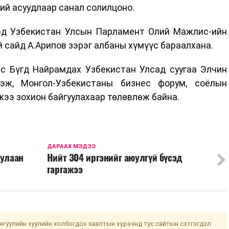
ий асуудлаар санал солилцоно.
хэд Узбекистан Улсын Парламент Олий Мажлис-ийн
й сайд А.Арипов зэрэг албаны хүмүүс бараалхана.
с Бүгд Найрамдах Узбекистан Улсад суугаа Элчин
ж, Монгол-Узбекистаны бизнес форум, соёлын
жээ зохион байгуулахаар төлөвлөж байна.
ДАРААХ МЭДЭЭ
дулаан
Нийт 304 иргэнийг аюулгүй бүсэд
гаргажээ
гуулийн хуулийн холбогдох заалтын хүрээнд тус сайтын сэтгэгдэл