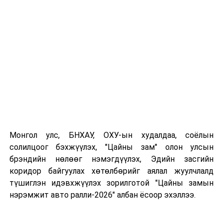
уламжлал болгон олгодог “Өсөх ирээдүйтэй бөх”-ийн
тусгай шагналаа Хэнтий аймгийн Өмнөдэлгэр сумын
харьяат, аймгийн хурц арслан Д.Алтанцоожид
гардууллаа.
Монгол улс, БНХАУ, ОХУ-ын худалдаа, соёлын
солилцоог бэхжүүлэх, "Цайны зам" олон улсын
брэндийн нөлөөг нэмэгдүүлэх, Эдийн засгийн
коридор байгуулах хөтөлбөрийг аялал жуулчлалд
түшиглэн идэвхжүүлэх зорилготой "Цайны замын
нэрэмжит авто ралли-2026" албан ёсоор эхэллээ.