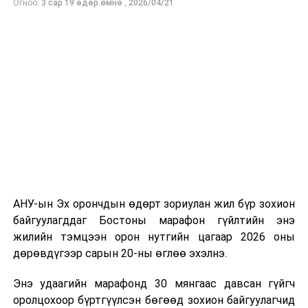
Огноо:
3 сар 19 өдөр.өмнө
,
2026/04/21
бүтээсэн "Зөн дагасан монгол адуу" баримтат киног
долоодугаар сарын 13-нд Дэлхийн адууны өдрөөр
Польш улсын үзэгчдийн хүртээл болгоно.
АНУ-ын Эх орончдын өдөрт зориулан жил бүр зохион
байгуулагддаг Бостоны марафон гүйлтийн энэ
жилийн тэмцээн орон нутгийн цагаар 2026 оны
дөрөвдүгээр сарын 20-ны өглөө эхэлнэ.
Энэ удаагийн марафонд 30 мянгаас давсан гүйгч
оролцохоор бүртгүүлсэн бөгөөд зохион байгуулагчид