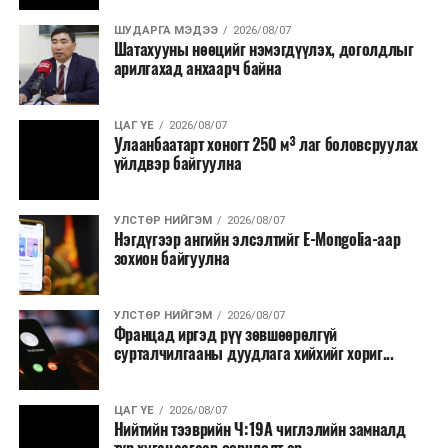
онд зохион байгуулагдсан. Түүнээс хойш жил бүр
тасралтгүй зохион байгуулагдаж ирсэн бөгөөд АНУ-
ШУДАРГА МЭДЭЭ
2026/08/07
Шатахууны нөөцийг нэмэгдүүлэх, доголдлыг
ын Эх орончдын өдөрт зориулан дөрөвдүгээр сарын
арилгахад анхаарч байна
гурав дахь Даваа гаригт уламжлал болгон явуулдаг.
Олон улсын марафоны тэмцээнүүд дундаас нэр
ЦАГ ҮЕ
2026/08/07
Улаанбаатарт хоногт 250 м³ лаг боловсруулах
хүндээрээ тэргүүлэх энэхүү уралдаанд оролцохын
үйлдвэр байгуулна
тулд гүйгчид тодорхой босго хугацаа давсан байх
шаардлагатай нь онцлог юм.
УЛСТӨР НИЙГЭМ
2026/08/07
Нэгдүгээр ангийн элсэлтийг E-Mongolia-аар
зохион байгуулна
УЛСТӨР НИЙГЭМ
2026/08/07
Францад иргэд рүү зөвшөөрөлгүй
сурталчилгааны дуудлага хийхийг хориг...
ЦАГ ҮЕ
2026/08/07
Нийтийн тээврийн Ч:19А чиглэлийн замналд