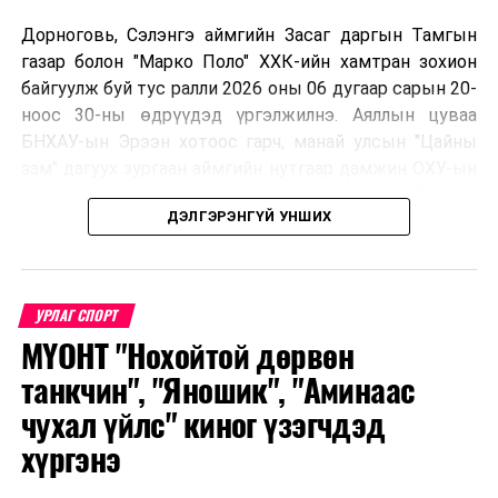
Дорноговь, Сэлэнгэ аймгийн Засаг даргын Тамгын
газар болон "Марко Поло" ХХК-ийн хамтран зохион
байгуулж буй тус ралли 2026 оны 06 дугаар сарын 20-
ноос 30-ны өдрүүдэд үргэлжилнэ. Аяллын цуваа
БНХАУ-ын Эрээн хотоос гарч, манай улсын "Цайны
зам" дагуух зургаан аймгийн нутгаар дамжин ОХУ-ын
Улаан-Үд хотноо барианд орох маршруттай бөгөөд
ДЭЛГЭРЭНГҮЙ УНШИХ
улс тус бүрээс авто спорт сонирхогч тамирчдын 10
автомашин, нийт 75 гаруй хүн бүхий аяллын баг,
хэвлэл мэдээллийн төлөөлөл оролцож байна.
УРЛАГ СПОРТ
МҮОНТ "Нохойтой дөрвөн
Тус автомашинтай брэнд аяллыг зохион байгуулах
танкчин", "Яношик", "Аминаас
шийдвэрийг гурван орны Аялал жуулчлалын сайд
чухал үйлс" киног үзэгчдэд
нарын 2025 онд Дархан-Уул аймагт хийсэн IX
хүргэнэ
уулзалтын үеэр гаргасан бөгөөд энэхүү санаачилгыг
Монголын улсын талаас ийнхүү ажил хэрэг болгож