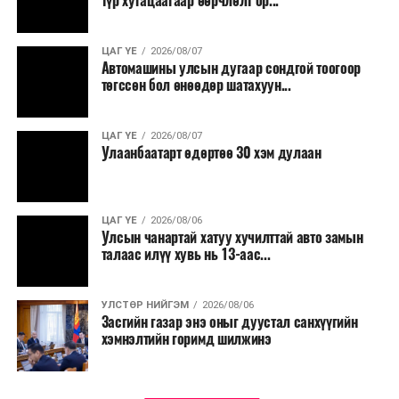
түр хугацаагаар өөрчлөлт ор...
ЦАГ ҮЕ
2026/08/07
Автомашины улсын дугаар сондгой тоогоор
төгссөн бол өнөөдөр шатахуун...
ЦАГ ҮЕ
2026/08/07
Улаанбаатарт өдөртөө 30 хэм дулаан
ЦАГ ҮЕ
2026/08/06
Улсын чанартай хатуу хучилттай авто замын
талаас илүү хувь нь 13-аас...
УЛСТӨР НИЙГЭМ
2026/08/06
Засгийн газар энэ оныг дуустал санхүүгийн
хэмнэлтийн горимд шилжинэ