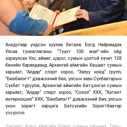
Анхдугаар үндсэн хуулиа баталж Бүгд Найрамдах
Улсаа тунхагласаны “Түүхт 100 жил”-ийн ойд
зориулсан Улс, аймаг, цэрэг, сумын цолтой хүчит 128
бөхийн барилдаанд Архангай аймгийн Хашаат сумын
харьяат, "Алдар" спорт хороо, "Залуу ноёд" групп,
“Бөхбилэгт” дэвжээний бөх, улсын заан Сүхбаатарын
Сүхбат түрүүлж, Архангай аймгийн Батцэнгэл сумын
харьяат, “Алдар” спорт хороо, “Сокол” ХХК, “Хатант
интернэшнл” ХХК, “Бөхбилэгт” дэвжээний бөх, улсын
үнэн зоригт харцага Батсүхийн Зоригтбаатар
үзүүрлэв.
Дөрөвт Ховд аймгийн Буянт сумын харьяат, Говь-