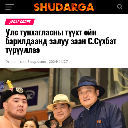
УРЛАГ СПОРТ
Улс тунхагласны түүхт ойн
барилдаанд залуу заан С.Сүхбат
түрүүллээ
Огноо:
1 жил 8 сар.өмнө
,
2024/11/27