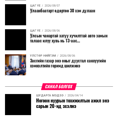
ЦАГ ҮЕ
2026/08/07
Улаанбаатарт өдөртөө 30 хэм дулаан
ЦАГ ҮЕ
2026/08/06
Улсын чанартай хатуу хучилттай авто замын
талаас илүү хувь нь 13-аас...
УЛСТӨР НИЙГЭМ
2026/08/06
Засгийн газар энэ оныг дуустал санхүүгийн
хэмнэлтийн горимд шилжинэ
САНАЛ БОЛГОХ
ШУДАРГА МЭДЭЭ
2026/04/14
Ногоон нуурын тохижилтын ажил энэ
сарын 20-нд эхэлнэ