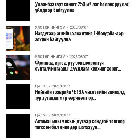
Улаанбаатарт хоногт 250 м³ лаг боловсруулах
үйлдвэр байгуулна
УЛСТӨР НИЙГЭМ
2026/08/07
Нэгдүгээр ангийн элсэлтийг E-Mongolia-аар
зохион байгуулна
УЛСТӨР НИЙГЭМ
2026/08/07
Францад иргэд рүү зөвшөөрөлгүй
сурталчилгааны дуудлага хийхийг хориг...
ЦАГ ҮЕ
2026/08/07
Нийтийн тээврийн Ч:19А чиглэлийн замналд
түр хугацаагаар өөрчлөлт ор...
ЦАГ ҮЕ
2026/08/07
Автомашины улсын дугаар сондгой тоогоор
төгссөн бол өнөөдөр шатахуун...