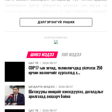
Ийнхүү лаг хатаах, шатаах технологийг лагийн
зураглалын дагуу үйлчилгээ үзүүлэх тул иргэд та
эзлэхүүнийг бууруулахын зэрэгцээ эрчим хүч
бүхэн зорчилтоо төлөвлөнө үү
гэж Нийтийн тээврийн
үйлдвэрлэх, нөөцийг дахин ашиглах чиглэлээр олон
бодлогын газраас мэдээллээ.
улсад өргөн ашиглаж байна.
ДЭЛГЭРЭНГҮЙ УНШИХ
СУРТАЛЧИЛГАА
ШИНЭ МЭДЭЭ
ТОП МЭДЭЭ
ЦАГ ҮЕ
2026/08/07
COP17-ын зочид, төлөөлөгчдөд үйлчлэх 250
орчим жолоочийг сургалтад х...
ШУДАРГА МЭДЭЭ
2026/08/07
Шатахууны нөөцийг нэмэгдүүлэх, доголдлыг
арилгахад анхаарч байна
ЦАГ ҮЕ
2026/08/07