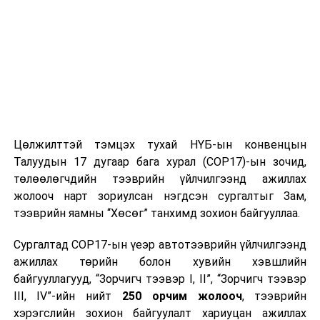
ТЭРЭЛЖ ОРЧМООР:
Үүлэрхэг, цас орно.
Салхи баруун өмнөөс баруун хойш эргэж
секундэд 5-10 метр, зөөлөн цасан шуурга
шуурна. Өдөртөө 14-16 хэм хүйтэн байна.
2024 оны арванхоёрдугаар сарын 25-наас 29-нийг
хүртэлх
цаг агаарын урьдчилсан төлөв
Цөлжилттэй тэмцэх тухай НҮБ-ын конвенцын
Талуудын 17 дугаар бага хурал (COP17)-ын зочид,
25-нд төв болон зүүн аймгуудын нутгийн зарим газар,
төлөөлөгчдийн тээврийн үйлчилгээнд ажиллах
говийн аймгуудын нутгийн зүүн хэсгээр, 26-нд
жолооч нарт зориулсан нэгдсэн сургалтыг Зам,
Хэнтийн уулархаг нутаг болон говийн бүс нутгийн
тээврийн яамны “Хөсөг” танхимд зохион байгууллаа.
зарим газраар цас орж, цасан шуурга шуурна. Салхи
25-нд говь, тал, хээрийн нутгаар, 28-нд Алтайн салбар
Сургалтад COP17-ын үеэр автотээврийн үйлчилгээнд
уулсаар секундэд 14-16 метр хүрч ширүүснэ. Ихэнх
ажиллах төрийн болон хувийн хэвшлийн
нутгаар хүйтний эрч чангарч Дархадын хотгор, Завхан
байгууллагууд, “Зорчигч тээвэр I, II”, “Зорчигч тээвэр
голын эх, Хүрэнбэлчир орчим, Идэр, Тэс, Байдраг
III, IV”-ийн нийт
250 орчим жолооч
, тээврийн
голын хөндийгөөр шөнөдөө 38-43 хэм, өдөртөө 27-
хэрэгслийн зохион байгуулалт хариуцан ажиллах