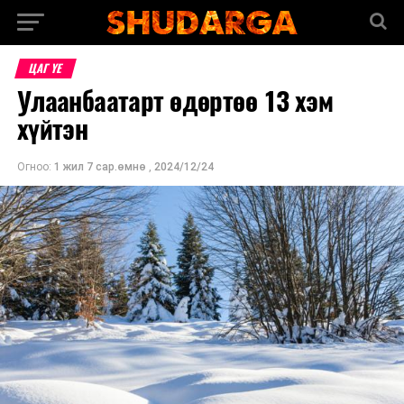
ЦАГ ҮЕ
Улаанбаатарт өдөртөө 13 хэм
хүйтэн
Огноо:
1 жил 7 сар.өмнө
,
2024/12/24