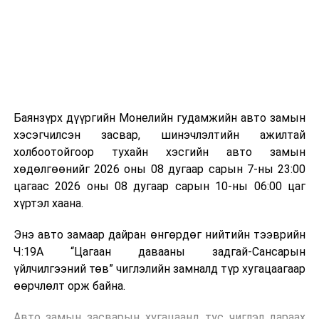
зориулалттай. Лагийг өндөр температурт шатааснаар
эзлэхүүн нь 90 хүртэл хувиар буурч, бактери, вирус
болон бусад өвчин үүсгэгч бичил биетнийг устгах
боломжтой.
Түүнчлэн шаталтын явцад үүсэх дулааныг цахилгаан
болон дулааны эрчим хүч үйлдвэрлэхэд ашиглаж
Баянзүрх дүүргийн Монелийн гудамжийн авто замын
болдог. Зарим технологийн хувьд шаталтын дараа
хэсэгчилсэн засвар, шинэчлэлтийн ажилтай
үлдэх үнснээс фосфор зэрэг ашигт эрдсийг сэргээн
холбоотойгоор тухайн хэсгийн авто замын
авах боломжтой аж.
хөдөлгөөнийг 2026 оны 08 дугаар сарын 7-ны 23:00
цагаас 2026 оны 08 дугаар сарын 10-ны 06:00 цаг
Япон, Герман, Швейцар, Нидерланд, Өмнөд Солонгос
хүртэл хаана.
зэрэг улс лаг хатаах, шатаах технологийг ашиглаж
байна. Тухайлбал, Германд лаг шатаах үйлдвэрээс
Энэ авто замаар дайран өнгөрдөг нийтийн тээврийн
гарсан үнснээс фосфор сэргээн авах технологи
Ч:19А “Цагаан давааны задгай-Сансарын
ашигладаг бол Нидерландад төвлөрсөн лаг
үйлчилгээний төв” чиглэлийн замналд түр хугацаагаар
боловсруулах үйлдвэрүүдээр дулаан, цахилгаан
өөрчлөлт орж байна.
эрчим хүч үйлдвэрлэдэг.
Авто замын засварын хугацаанд тус чиглэл дараах