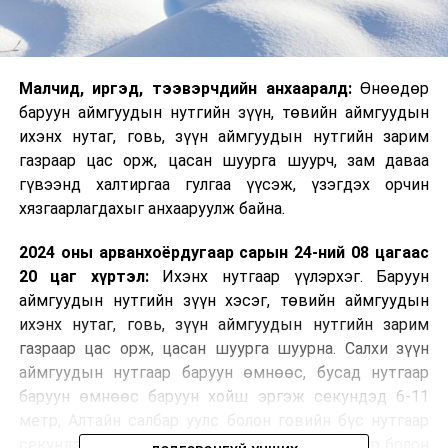
Малчид, иргэд, тээвэрчдийн анхааралд:
Өнөөдөр
баруун аймгуудын нутгийн зүүн, төвийн аймгуудын
ихэнх нутаг, говь, зүүн аймгуудын нутгийн зарим
газраар цас орж, цасан шуурга шуурч, зам даваа
гүвээнд халтиргаа гулгаа үүсэж, үзэгдэх орчин
хязгаарлагдахыг анхааруулж байна.
2024 оны арванхоёрдугаар сарын 24-ний 08 цагаас
20 цаг хүртэл:
Ихэнх нутгаар үүлэрхэг. Баруун
аймгуудын нутгийн зүүн хэсэг, төвийн аймгуудын
ихэнх нутаг, говь, зүүн аймгуудын нутгийн зарим
газраар цас орж, цасан шуурга шуурна. Салхи зүүн
аймгуудын нутгаар баруун өмнөөс, бусад нутгаар
баруун өмнөөс баруун хойш эргэж секундэд 6-11
метр, Алтайн салбар уулс болон говийн бүс нутгаар
секундэд 14-16 метр хүрч ширүүснэ. Увс нуур болон