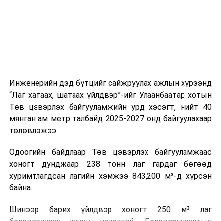
холбогдох байгууллагуудын уялдаа холбоо, аюулгүй
ажиллагааны чиглэлээр жолооч нарыг сургалт, арга
зүйгээр хангаж байна.
Мөн зам тээврийн осол, саатал болон бусад эрсдэл,
онцгой нөхцөл үүссэн үед авах арга хэмжээ, ачаалал
ихтэй нөхцөлд тайван, зөв, шуурхай шийдвэр гаргах,
Инженерийн дэд бүтцийг сайжруулах ажлын хүрээнд
өдөр тутмын ажлын бэлэн байдлыг хангах зэрэг
“Лаг хатаах, шатаах үйлдвэр”-ийг Улаанбаатар хотын
практик ур чадварыг сургалтын хөтөлбөрт тусгажээ.
Төв цэвэрлэх байгууламжийн урд хэсэгт, нийт 40
мянган ам метр талбайд 2025-2027 онд байгуулахаар
Сургалтыг танилцуулах лекц, асуулт-хариулт,
төлөвлөжээ.
жишээнд суурилсан сургалт, багаар ажиллах дасгал,
маршрут болон тээвэрлэлтийн урсгалын зураглалтай
Одоогийн байдлаар Төв цэвэрлэх байгууламжаас
танилцах, онцгой нөхцөлд ажиллах дадлага зэрэг
хоногт дунджаар 238 тонн лаг гардаг бөгөөд
онол, практик хосолсон хэлбэрээр зохион байгуулж
хуримтлагдсан лагийн хэмжээ 843,200 м³-д хүрсэн
байна.
байна.
Сургалтын үеэр COP17 олон улсын бага хурлыг
Шинээр барих үйлдвэр хоногт 250 м³ лаг
зохион байгуулах Үндэсний хорооны Ажлын алба,