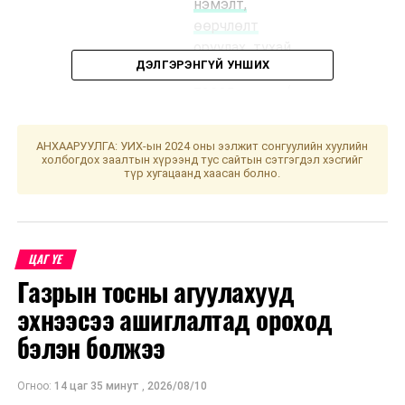
нэмэлт,
өөрчлөлт
оруулах тухай
ДЭЛГЭРЭНГҮЙ УНШИХ
хуулийн
төсөл
/
Засгийн газар
2024.12.25-ны
АНХААРУУЛГА: УИХ-ын 2024 оны ээлжит сонгуулийн хуулийн
өдөр өргөн
холбогдох заалтын хүрээнд тус сайтын сэтгэгдэл хэсгийг
түр хугацаанд хаасан болно.
мэдүүлсэн,
анхны
хэлэлцүүлэг,
санал,
ЦАГ ҮЕ
дүгнэлтээ
Газрын тосны агуулахууд
Эдийн
засгийн
эхнээсээ ашиглалтад ороход
байнгын
бэлэн болжээ
хороонд
хүргүүлнэ.
/
Огноо:
14 цаг 35 минут
,
2026/08/10