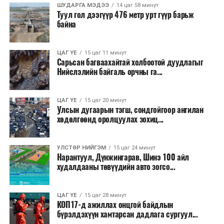
сөрөг нөлөөг даван туулахын төлөө бүх шатандаа
ШУДАРГА МЭДЭЭ
14 цаг 58 минут
Туул гол дээгүүр 476 метр урт гүүр барьж
хичээн ажиллаж байна хэмээв.
байна
ЦАГ ҮЕ
15 цаг 11 минут
Сарьсан багваахайтай холбоотой дуудлагыг
Нийслэлийн байгаль орчны га...
ЦАГ ҮЕ
15 цаг 20 минут
Улсын дугаарын тэгш, сондгойгоор ангилан
хөдөлгөөнд оролцуулах зохиц...
УЛСТӨР НИЙГЭМ
15 цаг 24 минут
Нарантуул, Дүнжингарав, Шинэ 100 айл
худалдааны төвүүдийн авто зогсо...
ЦАГ ҮЕ
15 цаг 28 минут
КОП17-д ажиллах онцгой байдлын
бүрэлдэхүүн хамтарсан дадлага сургуул...