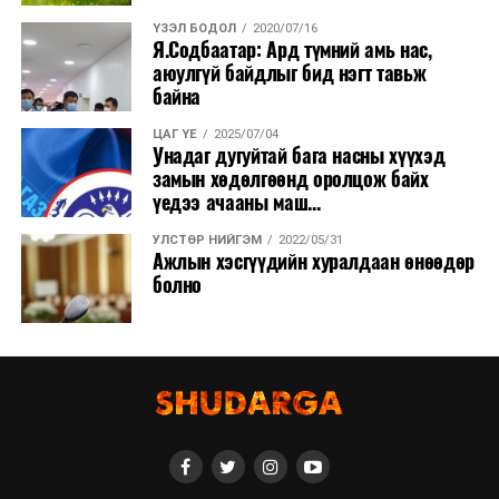
орж, тоног төхөөрөмжийн суурилуулалт, туршилт,
ҮЗЭЛ БОДОЛ
2020/07/16
Я.Содбаатар: Ард түмний амь нас,
тохируулга болон ашиглалтад хүлээлгэн өгөх бэлтгэл
аюулгүй байдлыг бид нэгт тавьж
ажлыг гүйцэтгэж байна.
байна
ЦАГ ҮЕ
2025/07/04
Унадаг дугуйтай бага насны хүүхэд
замын хөдөлгөөнд оролцож байх
үедээ ачааны маш...
УЛСТӨР НИЙГЭМ
2022/05/31
Ажлын хэсгүүдийн хуралдаан өнөөдөр
болно