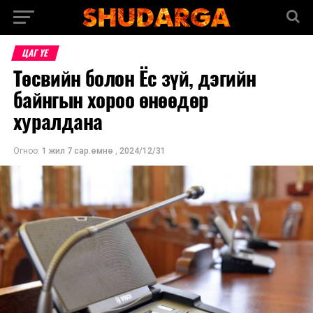
ЦАГ ҮЕ
Төсвийн болон Ёс зүй, дэгийн
байнгын хороо өнөөдөр
хуралдана
Огноо:
1 жил 7 сар.өмнө
,
2024/12/31