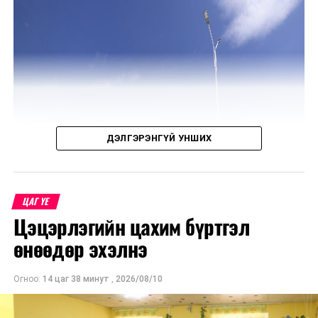
хэлэлцүүлэг
,
санал,
дүгнэлтээ
Эдийн
засгийн
байнгын
хороонд
хүргүүлнэ.
/
ДЭЛГЭРЭНГҮЙ УНШИХ
·
Санхүүгийн
зохицуулах
ЦАГ ҮЕ
хорооны орон
Цэцэрлэгийн цахим бүртгэл
тооны бус
өнөөдөр эхэлнэ
гишүүнд нэр
дэвшүүлэх
Огноо:
14 цаг 38 минут
,
2026/08/10
тухай асуудал
· Байнгын