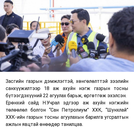
·
“
Стратегийн
ач холбогдол
бүхий ашигт
малтмалын
ордын
төрийн
эзэмшлийн
хувь,
хэмжээг
орлуулах
тухай”
Улсын
Засгийн газрын дэмжлэгтэй, хөнгөлөлттэй зээлийн
Их Хурлын
санхүүжилтээр 18 аж ахуйн нэгж газрын тосны
тогтоолын
бүтээгдэхүүний 22 агуулах барьж, өргөтгөж эхэлсэн.
төсөл
/
Ерөнхий сайд Н.Учрал эдгээр аж ахуйн нэгжийн
Засгийн газар
төлөөлөл болгон “Сан Петролиум” ХХК, “Шунхлай”
2024.12.25-ны
ХХК-ийн газрын тосны агуулахын барилга угсралтын
өдөр өргөн
ажлын явцтай өнөөдөр танилцав.
мэдүүлсэн,
анхны