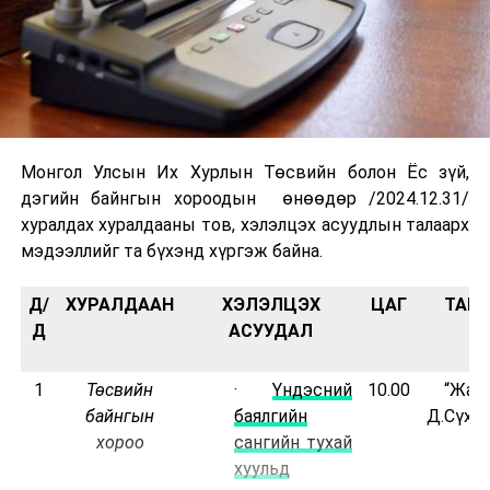
Монгол Улсын Их Хурлын Төсвийн болон Ёс зүй,
дэгийн байнгын хороодын өнөөдөр /2024.12.31/
хуралдах хуралдааны тов, хэлэлцэх асуудлын талаарх
мэдээллийг та бүхэнд хүргэж байна.
Д/
ХУРАЛДААН
ХЭЛЭЛЦЭХ
ЦАГ
ТАН
Д
АСУУДАЛ
1
Төсвийн
·
Үндэсний
10.00
“Жан
байнгын
баялгийн
Д.Сүхба
хороо
сангийн тухай
хуульд