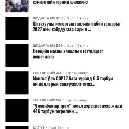
хэмнэлтийн горимд шилжинэ
ТЭРЭЛЖ ОРЧМООР:
Багавтар үүлтэй.
Бороо орохгүй. Салхи баруун хойноос
секундэд 4-9 метр. 25-27 хэм дулаан
ШУДАРГА МЭДЭЭ
3 цаг 36 минут
байна.
Шатахууны импортын гаалийн албан татварыг
2027 оны хоёрдугаар сарын ...
2026 оны наймдугаар сарын 07-ноос
2026 оны наймдугаар сарын 11-нийг хүртэлх
ШУДАРГА МЭДЭЭ
3 цаг 46 минут
Нөөцийн махны хяналтын тогтолцоог
цаг агаарын урьдчилсан төлөв
шинэчилнэ
Наймдугаар сарын 7-нд баруун болон төвийн
аймгуудын нутгийн хойд хэсгээр, 8-нд баруун
УЛСТӨР НИЙГЭМ
3 цаг 52 минут
Монгол Улс COP17 бага хуралд 6.5 тэрбум
аймгуудын нутгийн хойд хэсэг, төвийн
ам.долларын санхүүжилт татах...
аймгуудын нутгийн зарим газраар, 9-нд баруун
аймгуудын нутгийн зүүн, говийн аймгуудын
нутгийн хойд, зүүн аймгуудын нутгийн баруун
УЛСТӨР НИЙГЭМ
3 цаг 57 минут
“Улаанбаатар трам” төсөл хэрэгжсэнээр жилд
хэсэг, төвийн аймгуудын ихэнх нутгаар, 10-нд
446 тэрбум төгрөгийн ...
төв, зүүн, говийн аймгуудын ихэнх нутгаар
бороо, дуу цахилгаантай аадар бороо орно. Салхи
ихэнх хугацаанд секундэд 5-10 метр, 9-нд
ЦАГ ҮЕ
4 цаг 9 минут