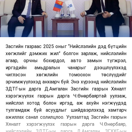
Засгийн газраас 2025 оныг “Нийслэлийн дэд бүтцийн
хөгжлийг дэмжих жил” болгон зарлаж, нийслэлийн
агаар, орчны бохирдол, авто замын түгжрэл,
иргэдийн амьдралын чанарыг дээшлүүлэхэд
чиглэсэн хөгжлийн томоохон төслүүдийг
эрчимжүүлэхэд анхаарч буй. Энэ хүрээнд нийслэлийн
ЗДТГ-ын дарга Д.Амгалан Засгийн газрын Хяналт
хэрэгжүүлэх газрын дарга Ч.Өнөрбаяртай уулзаж,
нийслэл хотод болон иргэд, аж ахуйн нэгжүүдэд
тулгамдаж буй асуудлыг шийдвэрлэхэд хамтарч
ажиллах санал солилцлоо. Уулзалтад Засгийн газрын
Хяналт хэрэгжүүлэх газрын дарга Ч.Өнөрбаяр,
нийслэлийн ЗДТГ-ын дарга Д.Амгалан, ЗГХХГ-ын