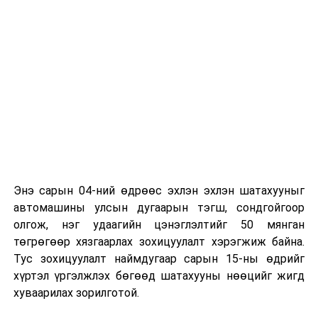
байна
гэж Зам, тээврийн яамнаас мэдээллээ.
Энэ сарын 04-ний өдрөөс эхлэн эхлэн шатахууныг
автомашины улсын дугаарын тэгш, сондгойгоор
олгож, нэг удаагийн цэнэглэлтийг 50 мянган
төгрөгөөр хязгаарлах зохицуулалт хэрэгжиж байна.
Тус зохицуулалт наймдугаар сарын 15-ны өдрийг
хүртэл үргэлжлэх бөгөөд шатахууны нөөцийг жигд
хуваарилах зорилготой.