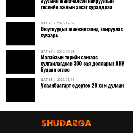
Хуулийн шинэчилсэн найруулгын
нутгаар сэрүүснэ.
төслийн ажлын хэсэг хуралдлаа
ЦАГ ҮЕ
2020/12/07
Оюутнуудыг шинжилгээнд хамруулах
хуваарь
ЦАГ ҮЕ
2020/04/21
Малайзын төрийн сангаас
хулгайлагдсан 300 сая долларыг АНУ
буцаан өглөө
ЦАГ ҮЕ
2022/06/15
Улаанбаатарт өдөртөө 28 хэм дулаан