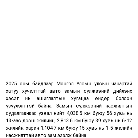
Уулзалтын төгсгөлд Азийн бүтээмжийн
байгууллагатай хамтран төсөл хөтөлбөрүүд
хэрэгжүүлэх, хамтын ажиллагаагаа уялдуулан
төлөвлөхөд анхаарч ажиллахаар болов.
УНШСАН:
1032
ДАРААХ МЭДЭЭ
Мах, махан бүтээгдэхүүний үйлдвэрлэл, хадгалалт,
худалдаалалтад хяналт, шалгалт хийж байна
ӨМНӨХ МЭДЭЭ
Д.Амарбаясгалан: Баруун бүсэд хөв цөөрөм барих 6,6
тэрбум төгрөгийн төсөв батлагдсан
2025 оны байдлаар Монгол Улсын улсын чанартай
хатуу хучилттай авто замын сүлжээний дийлэнх
хэсэг нь ашиглалтын хугацаа өндөр болсон
үзүүлэлттэй байна. Замын сүлжээний насжилтын
судалгаанаас үзвэл нийт 4,038.5 км буюу 56 хувь нь
13-аас дээш жилийн, 2,813.6 км буюу 39 хувь нь 6-12
жилийн, харин 1,104.7 км буюу 15 хувь нь 1-5 жилийн
насжилттай авто зам эзэлж байна.