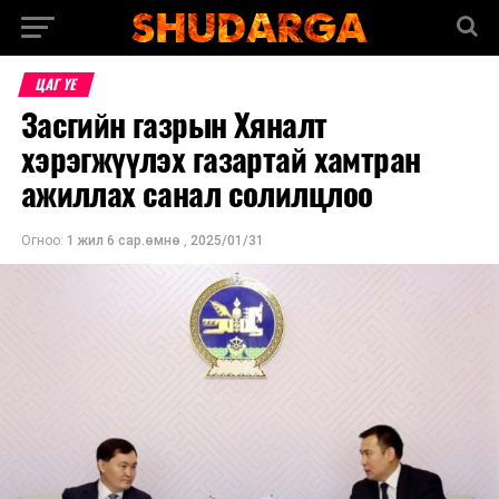
ЦАГ ҮЕ
Засгийн газрын Хяналт
хэрэгжүүлэх газартай хамтран
ажиллах санал солилцлоо
Огноо:
1 жил 6 сар.өмнө
,
2025/01/31