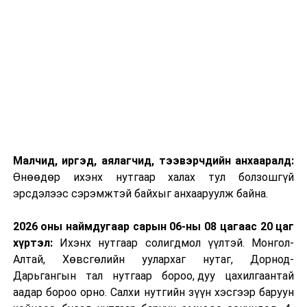
Малчид, иргэд, аялагчид, тээвэрчдийн анхааралд:
Өнөөдөр ихэнх нутгаар халах тул болзошгүй
эрсдэлээс сэрэмжтэй байхыг анхааруулж байна.
2026 оны наймдугаар сарын 06-ны 08 цагаас 20 цаг
хүртэл:
Ихэнх нутгаар солигдмол үүлтэй. Монгол-
Алтай, Хөвсгөлийн уулархаг нутаг, Дорнод-
Дарьгангын тал нутгаар бороо, дуу цахилгаантай
аадар бороо орно. Салхи нутгийн зүүн хэсгээр баруун