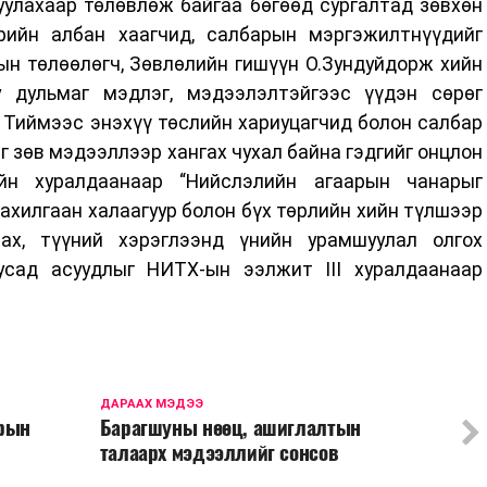
уулахаар төлөвлөж байгаа бөгөөд сургалтад зөвхөн
өрийн албан хаагчид, салбарын мэргэжилтнүүдийг
ын төлөөлөгч, Зөвлөлийн гишүүн О.Зундуйдорж хийн
у дульмаг мэдлэг, мэдээлэлтэйгээс үүдэн сөрөг
 Тиймээс энэхүү төслийн хариуцагчид болон салбар
г зөв мэдээллээр хангах чухал байна гэдгийг онцлон
йн хуралдаанаар “Нийслэлийн агаарын чанарыг
ахилгаан халаагуур болон бүх төрлийн хийн түлшээр
ах, түүний хэрэглээнд үнийн урамшуулал олгох
усад асуудлыг НИТХ-ын ээлжит III хуралдаанаар
ДАРААХ МЭДЭЭ
арын
Барагшуны нөөц, ашиглалтын
талаарх мэдээллийг сонсов