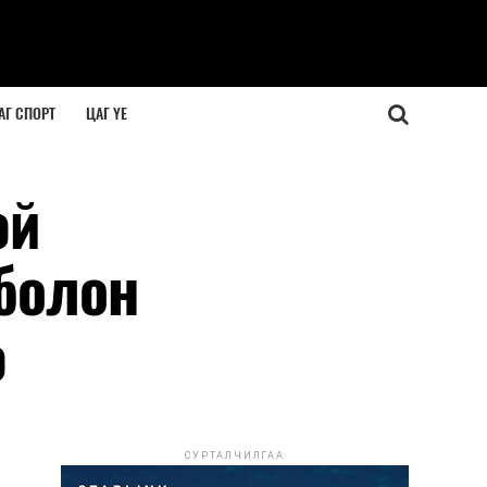
АГ СПОРТ
ЦАГ ҮЕ
эй
 болон
э
СУРТАЛЧИЛГАА