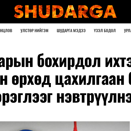
ОНЦЛОВ
УЛСТӨР НИЙГЭМ
ШУДАРГА МЭДЭЭ
ҮЗЭЛ БОДОЛ
УРЛ
арын бохирдол ихт
н өрхөд цахилгаан
эрэглээг нэвтрүүлн