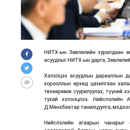
НИТХ-ын Зөвлөлийн хуралдаан өн
асуудлыг НИТХ-ын дарга, Зөвлөлий
Хэлэлцэх асуудлын дарааллын да
хорооллын өрхөд цахилгаан хала
төхөөрөмж суурилуулах, түүний х
тухай хэлэлцлээ. Нийслэлийн 
Д.Мөнхбаатар танилцуулга, мэдээл
Нийслэлийн агаарын чанарыг 