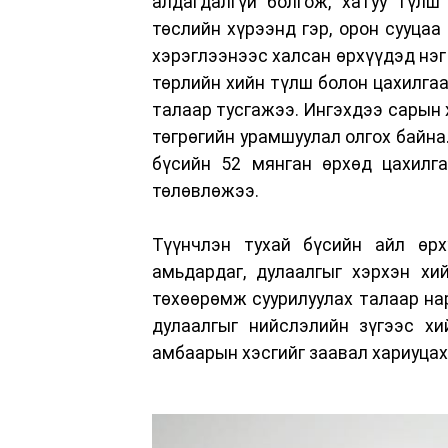
алдагдалгүй болгож, хатуу түлш
төслийн хүрээнд гэр, орон сууцаа
хэрэглээнээс халсан өрхүүдэд нэг
төрлийн хийн түлш болон цахилгаа
талаар тусгажээ. Ингэхдээ сарын 
төгрөгийн урамшуулал олгох байна
бүсийн 52 мянган өрхөд цахилга
төлөвлөжээ.
Түүнчлэн тухай бүсийн айл өрх
амьдардаг, дулаалгыг хэрхэн хи
төхөөрөмж суурилуулах талаар нар
дулаалгыг нийслэлийн зүгээс хи
амбаарын хэсгийг заавал хариуцах