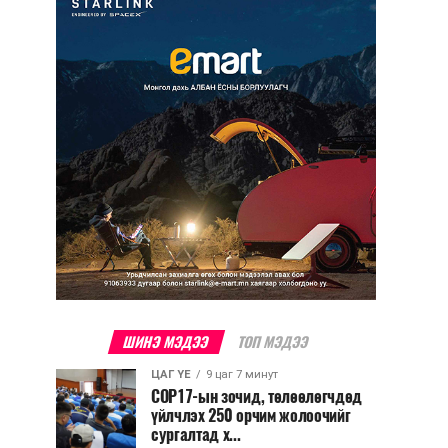
ШИНЭ МЭДЭЭ
ТОП МЭДЭЭ
ЦАГ ҮЕ
9 цаг 7 минут
COP17-ын зочид, төлөөлөгчдөд
үйлчлэх 250 орчим жолоочийг
сургалтад х...