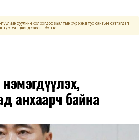
гуулийн хуулийн холбогдох заалтын хүрээнд тус сайтын сэтгэгдэл
йг түр хугацаанд хаасан болно.
 нэмэгдүүлэх,
ад анхаарч байна