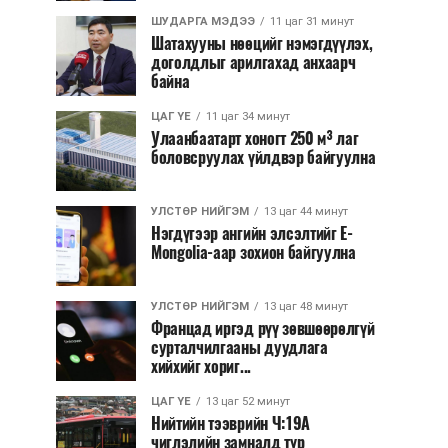
ШУДАРГА МЭДЭЭ
11 цаг 31 минут
Шатахууны нөөцийг нэмэгдүүлэх,
доголдлыг арилгахад анхаарч
байна
ЦАГ ҮЕ
11 цаг 34 минут
Улаанбаатарт хоногт 250 м³ лаг
боловсруулах үйлдвэр байгуулна
УЛСТӨР НИЙГЭМ
13 цаг 44 минут
Нэгдүгээр ангийн элсэлтийг E-
Mongolia-аар зохион байгуулна
УЛСТӨР НИЙГЭМ
13 цаг 48 минут
Францад иргэд рүү зөвшөөрөлгүй
сурталчилгааны дуудлага
хийхийг хориг...
ЦАГ ҮЕ
13 цаг 52 минут
Нийтийн тээврийн Ч:19А
чиглэлийн замналд түр