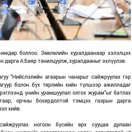
өөдөр боллоо. Зөвлөлийн хуралдаанаар хэлэлцэх
н дарга А.Баяр танилцуулж, хуралдааныг эхлүүлэв.
гуу “Нийслэлийн агаарын чанарыг сайжруулах гэр
агуур болон бүх төрлийн хийн түлшээр ажилладаг
эрэглээнд үнийн урамшуулал олгох журам”ыг батлах
Агаар, орчны бохирдолтой тэмцэх газрын дарга
эл хийв.
сайжруулах ногоон бүсийн өрх сууцаа дулаан