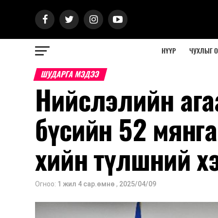
НҮҮР
ЧУХЛЫГ 
ШУДАРГА МЭДЭЭ
Нийслэлийн ага
бүсийн 52 мянга
хийн түлшний х
Огноо:
1 жил 4 сар.өмнө
,
2025/04/09