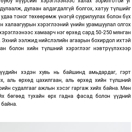
 буюу нүүрсийг хэрэглээнээс халах зорилготой уг
 дулаалж, дулаан алдагдалгүй болгох, хатуу түлшийг
 удаа тоног төхөөрөмж үнэгүй суурилуулах болон бүх
н халаагуурын хэрэглээний үнийн урамшуулал олгох
хэрэглээнээс хамаарч нэг өрхөд сард 50-250 мянган
. Эхний ээлжид нийслэлийн агаарын бохирдол ихтэй
ан болон хийн түлшний хэрэглээг нэвтрүүлэхээр
үүдийн хэдэн хувь нь байшинд амьдардаг, гэрт
йх, аль өрхөд цахилгаан, аль өрхөд хийн түлшний
ийн судалгааг ажлын хэсэг гаргаж хийх байна. Мөн
йх бөгөөд тухайн өрх гадна фасад болон үүдний
 байна.