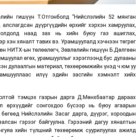
лийн гишүүн Т.Отгонболд “Нийслэлийн 52 мянган
 алслагдсан дүүргүүдийн өрхийг хэрхэн хамруулах,
иолдолд наад зах нь хийн буюу газ ашиглах,
эр хэн хяналт тавих вэ. Урамшуулалд хэчнээн төгрөг
 Мөн НИТХ-ын төлөөлөгч, Зөвлөлийн гишүүн Б.Дөлгөөн
амшуулал өгөх, урамшууллыг хэрэглээнд бус дулааны
сэн дулаалгын материал, төхөөрөмжийн үнэд ч юм уу
амшууллаас илүү эдийн засгийн хэмнэлт хийх
олтой тэмцэх газрын дарга Д.Мөнхбаатар дараах
йл өрхүүдийг сонгохдоо бүсээр нь буюу агаарын
 бөгөөд Нийслэлийн Засаг дарга, дүүрэг, хороодын
валсан гэрээг байгуулна. Гэрээний дагуу хяналтын
нгуяа хийн түлшний төхөөрөмж суурилуулах ажилд