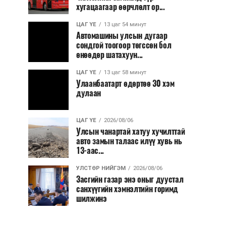
хугацаагаар өөрчлөлт ор...
ЦАГ ҮЕ
13 цаг 54 минут
Автомашины улсын дугаар
сондгой тоогоор төгссөн бол
өнөөдөр шатахуун...
ЦАГ ҮЕ
13 цаг 58 минут
Улаанбаатарт өдөртөө 30 хэм
дулаан
ЦАГ ҮЕ
2026/08/06
Улсын чанартай хатуу хучилттай
авто замын талаас илүү хувь нь
13-аас...
УЛСТӨР НИЙГЭМ
2026/08/06
Засгийн газар энэ оныг дуустал
санхүүгийн хэмнэлтийн горимд
шилжинэ