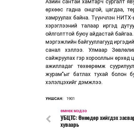
Азийн сантай хамтарч сургалт яв
өрхөөс гадна онцгой, цагдаа, т
хамруулах байна. Түүнчлэн НИТХ-
хэрэглээний талаар иргэд дуту
ойлголттой буюу айдастай байгаа.
мэргэжлийн байгууллагууд иргэдий
санал хэллээ. Улмаар Зөвлөли
сайжруулах гэр хорооллын өрхөд ц
ажилладаг төхөөрөмж суурилуул
журам”ыг батлах тухай болон б
хэлэлцэхийг дэмжлээ.
УНШСАН:
1901
ӨМНӨХ МЭДЭЭ
УБЦТС: Өнөөдөр хийгдэх засв
хуваарь