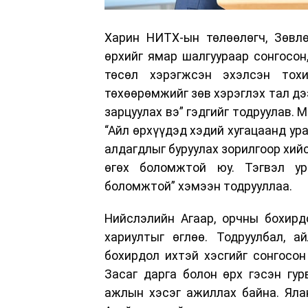
Харин НИТХ-ын төлөөлөгч, Зөвлө
өрхийг ямар шалгуураар сонгосон,
төсөл хэрэгжсэн эхэлсэн тох
төхөөрөмжийг зөв хэрэглэх тал дэ
зарцуулах вэ” гэдгийг тодруулав.
“Айл өрхүүдэд хэдий хугацаанд ур
алдагдлыг буруулах зорилгоор хий
өгөх боломжтой юу. Тэгвэл ур
боломжтой” хэмээн тодрууллаа.
Нийслэлийн Агаар, орчны бохирд
хариултыг өглөө. Тодруулбал, а
бохирдол ихтэй хэсгийг сонгосон
Засаг дарга болон өрх гэсэн гур
ажлын хэсэг ажиллах байна. Яла