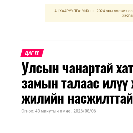
АНХААРУУЛГА: УИХ-ын 2024 оны ээлжит сон
хэсги
ЦАГ ҮЕ
Улсын чанартай хат
замын талаас илүү 
жилийн насжилттай
Огноо:
43 минутын өмнө
,
2026/08/06