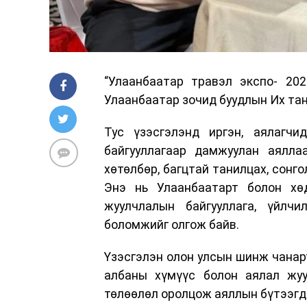
“Улаанбаатар травэл экспо- 20
Улаанбаатар зочид буудлын Их тан
Тус үзэсгэлэнд иргэн, аялагч
байгууллагаар дамжуулан аялла
хөтөлбөр, багцтай танилцах, сонго
Энэ нь Улаанбаатарт болон хө
жуулчлалын байгууллага, үйлч
боломжийг олгож байв.
Үзэсгэлэн олон улсын шинж чанар
албаны хүмүүс болон аялал жуу
төлөөлөл оролцож аяллын бүтээгд