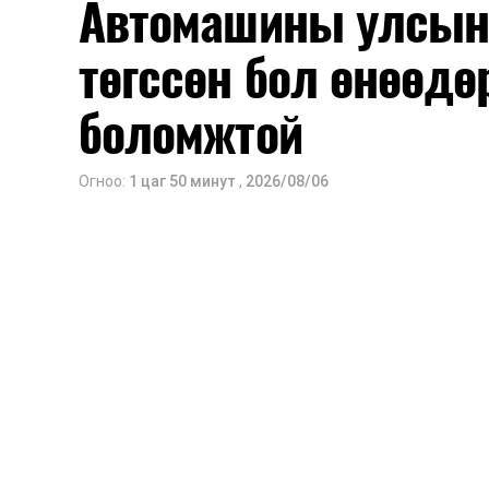
Автомашины улсын 
мэдээллээ.
төгссөн бол өнөөдө
боломжтой
Огноо:
1 цаг 50 минут
,
2026/08/06