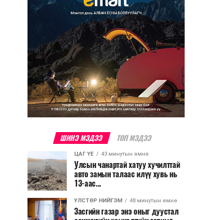
ШИНЭ МЭДЭЭ
ТОП МЭДЭЭ
ЦАГ ҮЕ
43 минутын өмнө
Улсын чанартай хатуу хучилттай
авто замын талаас илүү хувь нь
13-аас...
УЛСТӨР НИЙГЭМ
48 минутын өмнө
Засгийн газар энэ оныг дуустал