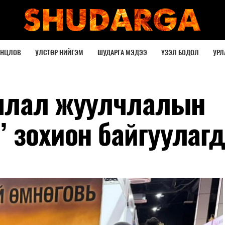
ОНЦЛОВ
УЛСТӨР НИЙГЭМ
ШУДАРГА МЭДЭЭ
ҮЗЭЛ БОДОЛ
УРЛ
аялал жуулчлалын
” зохион байгуулаг