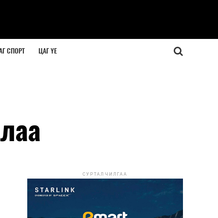
АГ СПОРТ
ЦАГ ҮЕ
длаа
СУРТАЛЧИЛГАА