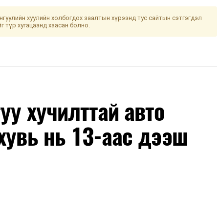
гуулийн хуулийн холбогдох заалтын хүрээнд тус сайтын сэтгэгдэл
йг түр хугацаанд хаасан болно.
уу хучилттай авто
хувь нь 13-аас дээш