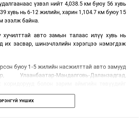
алгаанаас үзвэл нийт 4,038.5 км буюу 56 хувь
39 хувь нь 6-12 жилийн, харин 1,104.7 км буюу 15
м эзэлж байна.
у хучилттай авто замын талаас илүү хувь нь
өд их засвар, шинэчлэлийн хэрэгцээ нэмэгдэж
.
рсон буюу 1-5 жилийн насжилттай авто замууд
р, Улаанбаатар-Мандалговь-Даланзадгад,
х коридорууд болон зарим аймгийн төвүүдийг
ЭРЭНГҮЙ УНШИХ
, их засвар, ээлжит засвар арчлалтын ажлыг
лөх нь замын хөдөлгөөний аюулгүй байдлыг
гах, төсвийн хөрөнгө оруулалтыг оновчтой
лбаныхан хэлж байна
гэж Зам, тээврийн яамнаас