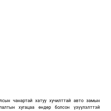
лсын чанартай хатуу хучилттай авто замын
лалтын хугацаа өндөр болсон үзүүлэлттэй