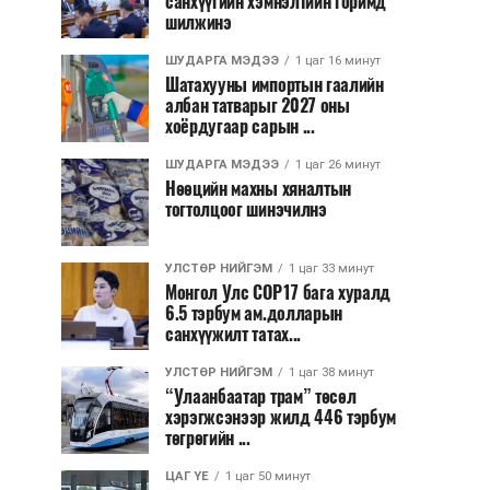
санхүүгийн хэмнэлтийн горимд
шилжинэ
ШУДАРГА МЭДЭЭ
1 цаг 16 минут
Шатахууны импортын гаалийн
албан татварыг 2027 оны
хоёрдугаар сарын ...
ШУДАРГА МЭДЭЭ
1 цаг 26 минут
Нөөцийн махны хяналтын
тогтолцоог шинэчилнэ
УЛСТӨР НИЙГЭМ
1 цаг 33 минут
Монгол Улс COP17 бага хуралд
6.5 тэрбум ам.долларын
санхүүжилт татах...
УЛСТӨР НИЙГЭМ
1 цаг 38 минут
“Улаанбаатар трам” төсөл
хэрэгжсэнээр жилд 446 тэрбум
төгрөгийн ...
ЦАГ ҮЕ
1 цаг 50 минут