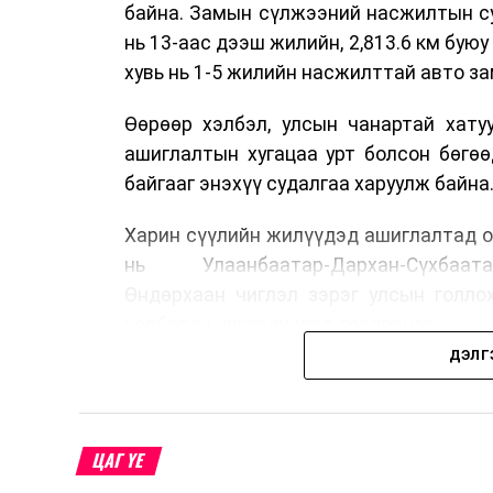
байна. Замын сүлжээний насжилтын суд
нь 13-аас дээш жилийн, 2,813.6 км буюу 
хувь нь 1-5 жилийн насжилттай авто за
Өөрөөр хэлбэл, улсын чанартай хату
ашиглалтын хугацаа урт болсон бөгө
байгааг энэхүү судалгаа харуулж байна
Харин сүүлийн жилүүдэд ашиглалтад о
нь Улаанбаатар-Дархан-Сүхбаата
Өндөрхаан чиглэл зэрэг улсын голло
холбосон чиглэлүүдэд төвлөрчээ.
ДЭЛГ
Авто замын насжилтыг тогтмол үнэлж
шинжлэх ухааны үндэслэлтэй төлөв
хангах, ашиглалтын хугацааг уртас
ЦАГ ҮЕ
төлөвлөхөд чухал ач холбогдолтойг а