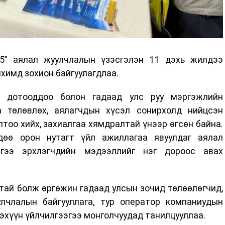
25” аялал жуулчлалын үзэсгэлэн 11 дэхь жилдээ
химд зохион байгуулагдлаа.
ид дотооддоо болон гадаад улс руу мэргэжлийн
а төлөвлөх, аялагчдын хүсэл сонирхолд нийцсэн
лтоо хийх, захиалгаа хямдралтай үнээр өгсөн байна.
дөө орон нутагт үйл ажиллагаа явуулдаг аялал
илгээ эрхлэгчдийн мэдээллийг нэг дороос авах
тай болж өргөжин гадаад улсын зочид төлөөлөгчид,
лчлалын байгууллага, тур оператор компаниудын
эхүүн үйлчилгээгээ монголчуудад танилцууллаа.