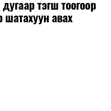
дугаар тэгш тоогоор
р шатахуун авах