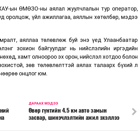
ХАУ-ын ӨМӨЗО-ны аялал жуулчлалын тур оператор,
уд оролцож, үйл ажиллагаа, аяллын хөтөлбөр, мэдээ
амралт, аяллаа төлөвлөж буй энэ үед Улаанбаатар
лэнг зохион байгуулдаг нь нийслэлийн иргэдийн
 нөхөд, хамт олноороо эх орон, нийслэл хотдоо болон
зохистой, зөв төлөвлөлттэй аялах талаарх бүхий л
нөөрөө онцлог юм.
ДАРААХ МЭДЭЭ
сний
Өвөр гүнтийн 4.5 км авто замын
на
засвар, шинэчлэлтийн ажил эхэллээ