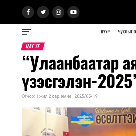
НҮҮР
ЧУХЛЫГ 
ЦАГ ҮЕ
“Улаанбаатар 
үзэсгэлэн-2025
Огноо:
1 жил 2 сар.өмнө
,
2025/05/19