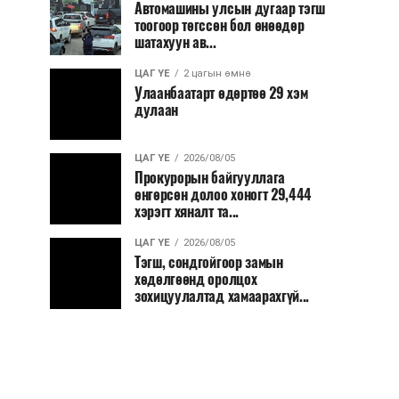
Автомашины улсын дугаар тэгш
тоогоор төгссөн бол өнөөдөр
шатахуун ав...
ЦАГ ҮЕ
2 цагын өмнө
Улаанбаатарт өдөртөө 29 хэм
дулаан
ЦАГ ҮЕ
2026/08/05
Прокурорын байгууллага
өнгөрсөн долоо хоногт 29,444
хэрэгт хяналт та...
ЦАГ ҮЕ
2026/08/05
Тэгш, сондгойгоор замын
хөдөлгөөнд оролцох
зохицуулалтад хамаарахгүй...