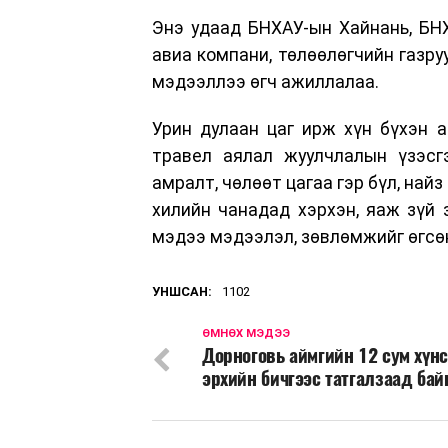
Энэ удаад БНХАУ-ын Хайнань, БН
авиа компани, төлөөлөгчийн газру
мэдээллээ өгч ажиллалаа.
Урин дулаан цаг ирж хүн бүхэн 
травел аялал жуулчлалын үзэсгэ
амралт, чөлөөт цагаа гэр бүл, найз
хилийн чанадад хэрхэн, яаж зүй 
мэдээ мэдээлэл, зөвлөмжийг өгсө
УНШСАН:
1102
ӨМНӨХ МЭДЭЭ
Дорноговь аймгийн 12 сум хүн
эрхийн бичгээс татгалзаад бай