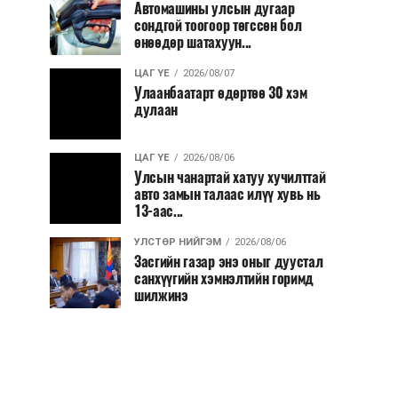
Автомашины улсын дугаар
сондгой тоогоор төгссөн бол
өнөөдөр шатахуун...
ЦАГ ҮЕ
2026/08/07
Улаанбаатарт өдөртөө 30 хэм
дулаан
ЦАГ ҮЕ
2026/08/06
Улсын чанартай хатуу хучилттай
авто замын талаас илүү хувь нь
13-аас...
УЛСТӨР НИЙГЭМ
2026/08/06
Засгийн газар энэ оныг дуустал
санхүүгийн хэмнэлтийн горимд
шилжинэ