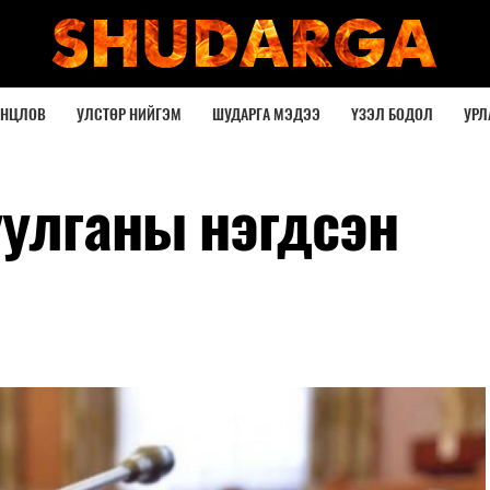
ОНЦЛОВ
УЛСТӨР НИЙГЭМ
ШУДАРГА МЭДЭЭ
ҮЗЭЛ БОДОЛ
УРЛ
уулганы нэгдсэн