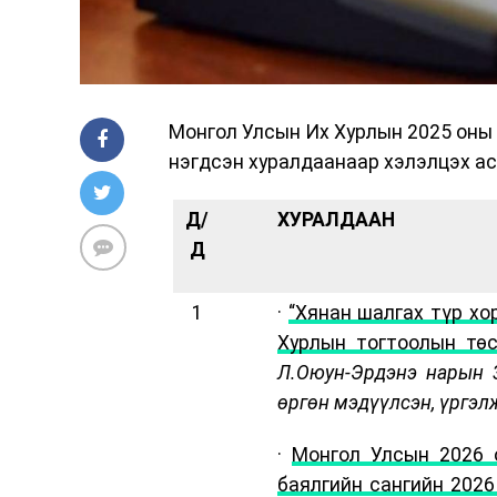
Монгол Улсын Их Хурлын 2025 оны 
нэгдсэн хуралдаанаар хэлэлцэх ас
Д/
ХУРАЛДААН
Д
1
·
“Хянан шалгах түр хо
Хурлын тогтоолын тө
Л.Оюун-Эрдэнэ нарын 
өргөн мэдүүлсэн, үргэл
·
Монгол Улсын 2026 
баялгийн сангийн 2026