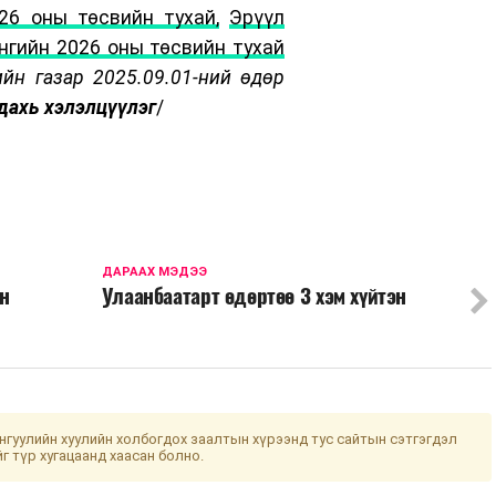
26 оны төсвийн тухай,
Эрүүл
нгийн 2026 оны төсвийн тухай
ийн газар 2025.09.01-ний өдөр
 дахь хэлэлцүүлэг
/
ДАРААХ МЭДЭЭ
ын
Улаанбаатарт өдөртөө 3 хэм хүйтэн
гуулийн хуулийн холбогдох заалтын хүрээнд тус сайтын сэтгэгдэл
йг түр хугацаанд хаасан болно.