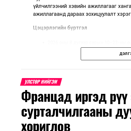
үйлчилгээний хэвийн ажиллагааг ханг
ажиллагаанд дараах зохицуулалт хэрэг
Цэцэрлэгийн бүртгэл
2026 оны 8 дугаар сарын 10–23-ны ө
Нэгдүгээр ангийн элсэлт
ДЭЛГ
2026 оны 8 дугаар сарын 17–28-ны ө
Энэ хугацаанд хүүхэд бүртгэх дэмжлэ
УЛСТӨР НИЙГЭМ
Францад иргэд рүү
Их, дээд сургуулийн хичээл
сурталчилгааны ду
2026 оны 9 дүгээр сарын 1-нээс цахи
2026 оны 9 дүгээр сарын 14-нөөс та
хориглов
Оюутны дотуур байр