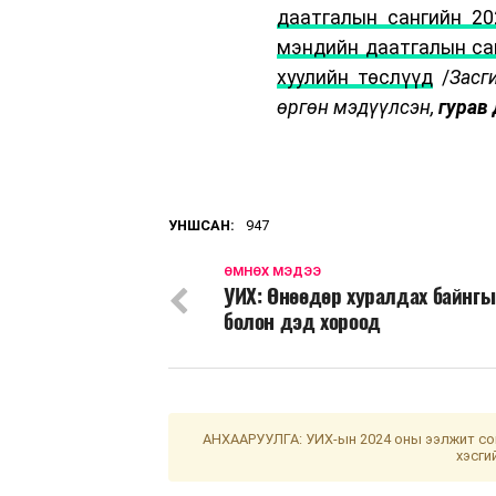
даатгалын сангийн 20
мэндийн даатгалын са
хуулийн төслүүд
/
Засг
өргөн мэдүүлсэн,
гурав
УНШСАН:
947
ӨМНӨХ МЭДЭЭ
УИХ: Өнөөдөр хуралдах байнг
болон дэд хороод
АНХААРУУЛГА: УИХ-ын 2024 оны ээлжит сон
хэсги