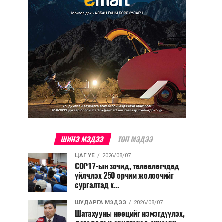
ШИНЭ МЭДЭЭ
ТОП МЭДЭЭ
ЦАГ ҮЕ
2026/08/07
COP17-ын зочид, төлөөлөгчдөд
үйлчлэх 250 орчим жолоочийг
сургалтад х...
ШУДАРГА МЭДЭЭ
2026/08/07
Шатахууны нөөцийг нэмэгдүүлэх,