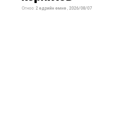
Огноо:
2 өдрийн өмнө
,
2026/08/07
2026 оны 9 дүгээр сарын 13-наас ою
Сургууль, цэцэрлэгийн үйл ажиллагаа
2026 оны 8 дугаар сарын 17–28-ны 
байранд элсэлт, бүртгэл болон бусад