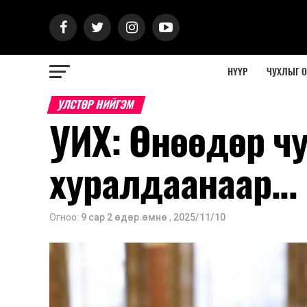
НҮҮР
ЧУХЛЫГ 
УЛСТӨР НИЙГЭМ
УИХ: Өнөөдөр ч
хуралдаанаар...
Огноо:
9 сар 2 өдөр.өмнө
,
2025/11/10