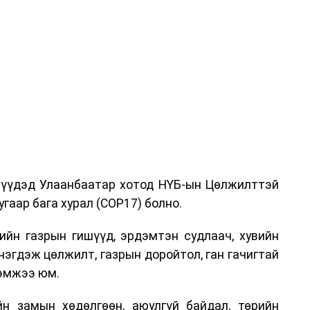
дрүүдэд Улаанбаатар хотод НҮБ-ын Цөлжилттэй
гаар бага хурал (COP17) болно.
ийн газрын гишүүд, эрдэмтэн судлаач, хувийн
нэгдэж цөлжилт, газрын доройтол, ган гачигтай
хэмжээ юм.
н замын хөдөлгөөн, аюулгүй байдал, төрийн