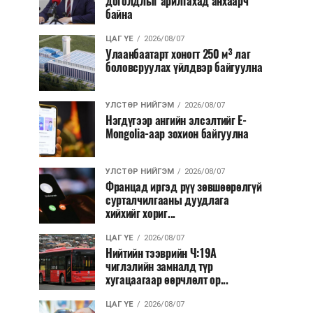
доголдлыг арилгахад анхаарч
байна
ЦАГ ҮЕ
2026/08/07
Улаанбаатарт хоногт 250 м³ лаг
боловсруулах үйлдвэр байгуулна
УЛСТӨР НИЙГЭМ
2026/08/07
Нэгдүгээр ангийн элсэлтийг E-
Mongolia-аар зохион байгуулна
УЛСТӨР НИЙГЭМ
2026/08/07
Францад иргэд рүү зөвшөөрөлгүй
сурталчилгааны дуудлага
хийхийг хориг...
ЦАГ ҮЕ
2026/08/07
Нийтийн тээврийн Ч:19А
чиглэлийн замналд түр
хугацаагаар өөрчлөлт ор...
ЦАГ ҮЕ
2026/08/07