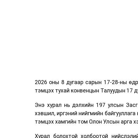
2026 оны 8 дугаар сарын 17-28-ны ө
тэмцэх тухай конвенцын Талуудын 17 ду
Энэ хурал нь дэлхийн 197 улсын Засг
хэвшил, иргэний нийгмийн байгууллага 
тэмцэх хамгийн том Олон Улсын арга 
Хурал болохтой холбоотой нийслэлий