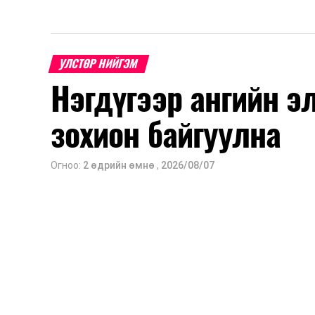
УЛСТӨР НИЙГЭМ
Нэгдүгээр ангийн э
зохион байгуулна
Огноо:
2 өдрийн өмнө
,
2026/08/07