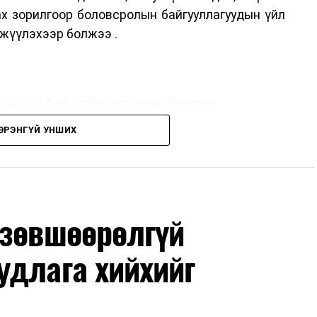
ах зорилгоор боловсролын байгууллагуудын үйл
жүүлэхээр болжээ .
дрүүдэд E-Mongolia системээр бүртгэнэ.
ЭРЭНГҮЙ УНШИХ
дрүүдэд E-Mongolia системээр бүртгэнэ.
гийн баг сургуулиуд дээр ажиллахгүй.
 зөвшөөрөлгүй
удлага хийхийг
маар эхэлнэ.
нхимаар үргэлжилнэ.