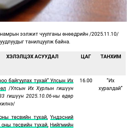
намрын ээлжит чуулганы өнөөдрийн /2025.11.10/
уудлуудыг танилцуулж байна.
ХЭЛЭЛЦЭХ АСУУДАЛ
ЦАГ
ТАНХИМ
роо байгуулах тухай” Улсын Их
16.00
“Их
сөл
/
Улсын Их Хурлын гишүүн
хуралдай”
33 гишүүн 2025.10.06-ны өдөр
жилнэ
/
оны төсвийн тухай,
Үндэсний
 оны төсвийн тухай,
Нийгмийн