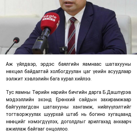
дэвсгэртүүд дээр вирус амьдрах чадвартай эсэхийг
хараахан тогтоогоогүй бөгөөд бэлэн мөнгөний
гүйлгээнд хориг тавих талаар хэлэлцэж байна.
ДЭМБ-аас бэлэн мөнгөний талаар албан ёсны байр
суурь илэрхийлээгүй байгаа ч тус байгууллагын
төлөөлөгч Их Британийн Daily Telegraph сонинд
“COVID-19 вирус нь хэд хоногийн турш цаасан
мөнгөн дэвсгэрт дээр амьдрах чавартай, халдвар
Аж үйлдвэр, эрдэс баялгийн яамнаас шатахууны
авах магадлалыг нэмэгдүүлэх эрсдэлтэй тул цахим
нөхцөл байдалтай холбогдуулан цаг үеийн асуудлаар
төлбөрийн системийг ашиглах нь зүйтэй” хэмээсэн.
ээлжит хэвлэлийн бага хурал хийлээ.
Түүнчлэн бусад эрүүл мэндийн мэргэжилтнүүд ч мөн
Тус яамны Төрийн нарийн бичгийн дарга Б.Дашпүрэв
адил бизнес болон худалдаа эрхлэгчдэд бэлэн
мэдээллийн эхэнд Ерөнхий сайдын захирамжаар
мөнгөний хэрэглээг багасгаж, дижитал банк
байгуулагдсан шатахууны хангамж, нийлүүлэлтийг
ашиглахыг уриалж байна.
тогтворжуулах шуурхай штаб нь богино хугацаанд
Монголын банк санхүүгийн байгууллагуудын зүгээс
нөөцийг нэмэгдүүлэх, доголдлыг арилгахад анхаарч
ч гэсэн энэ төрлийн уриалга гаргаад байгаа бөгөөд
ажиллаж байгааг онцоллоо.
иргэдэд банкны үйлчилгээг онлайнаар, зардал