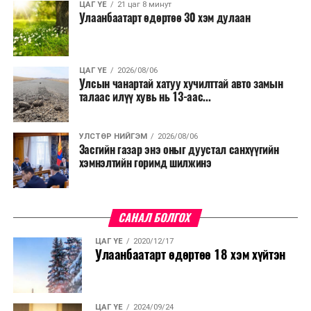
ЦАГ ҮЕ
21 цаг 8 минут
Улаанбаатарт өдөртөө 30 хэм дулаан
ЦАГ ҮЕ
2026/08/06
Улсын чанартай хатуу хучилттай авто замын
талаас илүү хувь нь 13-аас...
УЛСТӨР НИЙГЭМ
2026/08/06
Засгийн газар энэ оныг дуустал санхүүгийн
хэмнэлтийн горимд шилжинэ
САНАЛ БОЛГОХ
ЦАГ ҮЕ
2020/12/17
Улаанбаатарт өдөртөө 18 хэм хүйтэн
ЦАГ ҮЕ
2024/09/24