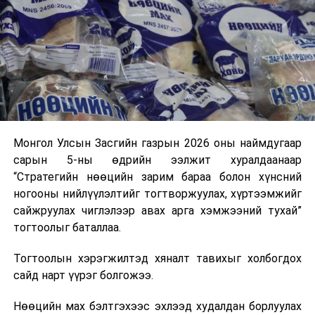
аас шаардлагатай түлш, шатахуун нийлүүлэхээр
тохиролцсон байна.
Тэрбээр шатахууны нөөц, түгээлтийн мэдээллийг
иргэдэд ил тод хүргэж, 33 жилийн дараа анх удаа
хэрэгжиж буй шатахуун нөөцлөх 22 сав, агуулахын
барилгын ажлын явцыг Засгийн газар болон олон
нийтэд тогтмол мэдээлэхийг үүрэг болгожээ.
Монгол Улсын Засгийн газрын 2026 оны наймдугаар
сарын 5-ны өдрийн ээлжит хуралдаанаар
“Газрын тосны бүтээгдэхүүний хомсдолоос
“Стратегийн нөөцийн зарим бараа болон хүнсний
сэргийлэх талаар авах зарим арга хэмжээний тухай”
ногооны нийлүүлэлтийг тогтворжуулах, хүртээмжийг
Засгийн газрын тогтоолоор бүх төрлийн шатахууны
сайжруулах чиглэлээр авах арга хэмжээний тухай”
импортын гаалийн албан татварыг 2027 оны
тогтоолыг баталлаа.
хоёрдугаар сарын 1 хүртэл тэг хувиар тогтоолоо.
Тогтоолын хэрэгжилтэд хяналт тавихыг холбогдох
Мөн газрын тосны бүтээгдэхүүн, шатахууныг хилээр
сайд нарт үүрэг болгожээ.
шуурхай нэвтрүүлэх, тээвэрлэх, буулгах, гадаад
вагонцистерний ашиглалтын төлбөр, хураамжийг
Нөөцийн мах бэлтгэхээс эхлээд худалдан борлуулах
хөнгөвчлөх, шаардлага хангасан зөвшөөрлийн