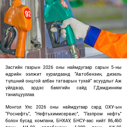
Замын-Үүд боомтоор 2000 тонн дизель түлш орж
ирсэн бөгөөд шилжүүлэн ачих ажиллагаа хийгдэж
байна" гэлээ
гэж Аж үйлдвэр, эрдэс баялгийн яамнаас
мэдээллээ.
Засгийн газрын 2026 оны наймдугаар сарын 5-ны
өдрийн ээлжит хуралдаанд “Автобензин, дизель
түлшний онцгой албан татварын тухай” асуудлыг Аж
үйлдвэр, эрдэс баялгийн сайд Г.Дамдинням
танилцууллаа.
Монгол Улс 2026 оны наймдугаар сард ОХУ-ын
“Роснефть”, “Нефтьхимисервис”, “Газпром нефть”
болон бусад компани, БНХАУ, БНСУ-аас нийт 86,460