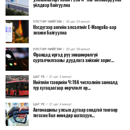
үйлдвэр байгуулна
хөнгөлөлттэй зээл олгох, цахилгааны хөнгөлөлт
үзүүлэхийг салбарын сайд нарт үүрэг болголоо.
УЛСТӨР НИЙГЭМ
20 цаг 53 минут
Нэгдүгээр ангийн элсэлтийг E-Mongolia-аар
зохион байгуулна
УЛСТӨР НИЙГЭМ
20 цаг 58 минут
Францад иргэд рүү зөвшөөрөлгүй
сурталчилгааны дуудлага хийхийг хориг...
ЦАГ ҮЕ
21 цаг 2 минут
Нийтийн тээврийн Ч:19А чиглэлийн замналд
түр хугацаагаар өөрчлөлт ор...
ЦАГ ҮЕ
21 цаг 4 минут
Автомашины улсын дугаар сондгой тоогоор
төгссөн бол өнөөдөр шатахуун...