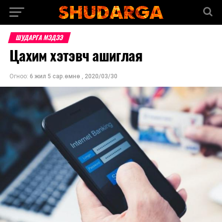
ШУДАРГА МЭДЭЭ
Цахим хэтэвч ашиглая
Огноо:
6 жил 5 сар.өмнө
,
2020/03/30