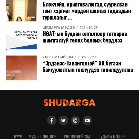
Блокчейн, криптовалютад суурилсан
гэмт хэргийг мөрдөн шалгах гадаадын
туршлагыг ...
ШУДАРГА МЭДЭЭ
2021/10/25
НӨАТ-ын буцаан олголтоор татвараа
шимтгэлгүй төлөх боломж бүрдлээ
УЛСТӨР НИЙГЭМ
2019/09/29
“Эрдэнэс-Тавантолгой” ХК бүтээн
байгуулалтын төслүүдээ танилцууллаа
НҮҮР
ЧУХЛЫГ ОНЦЛОВ
УЛСТӨР НИЙГЭМ
ШУДАРГА МЭДЭЭ