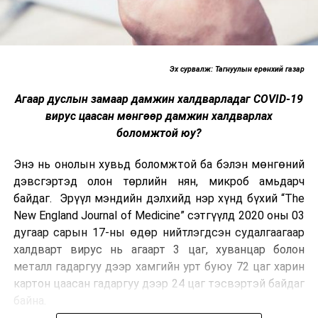
Эх сурвалж: Тагнуулын ерөнхий газар
Агаар дуслын замаар дамжин халдварладаг COVID-19
вирус цаасан мөнгөөр дамжин халдварлах
боломжтой юу?
Энэ нь онолын хувьд боломжтой ба бэлэн мөнгөний
дэвсгэртэд олон төрлийн нян, микроб амьдарч
байдаг. Эрүүл мэндийн дэлхийд нэр хүнд бүхий “The
New England Journal of Medicine” сэтгүүлд 2020 оны 03
дугаар сарын 17-ны өдөр нийтлэгдсэн судалгаагаар
халдварт вирус нь агаарт 3 цаг, хуванцар болон
металл гадаргуу дээр хамгийн урт буюу 72 цаг харин
картон цаасан гадаргуу дээр 24 цаг тэсвэртэй байдаг
байна.