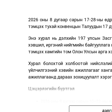
2026 оны 8 дугаар сарын 17-28-ны ө
тэмцэх тухай конвенцын Талуудын 17 ду
Энэ хурал нь дэлхийн 197 улсын Засг
хэвшил, иргэний нийгмийн байгууллага 
тэмцэх хамгийн том Олон Улсын арга 
Хурал болохтой холбоотой нийслэлий
үйлчилгээний хэвийн ажиллагааг ханг
ажиллагаанд дараах зохицуулалт хэрэг
Цэцэрлэгийн бүртгэл
2026 оны 8 дугаар сарын 10–23-ны ө
Нэгдүгээр ангийн элсэлт
ДЭЛГ