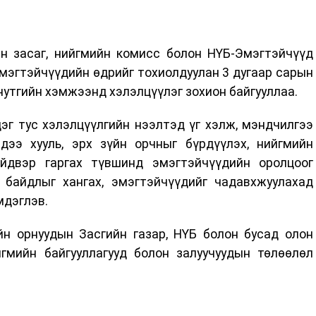
н засаг, нийгмийн комисс болон НҮБ-Эмэгтэйчүүд
мэгтэйчүүдийн өдрийг тохиолдуулан 3 дугаар сарын
 нутгийн хэмжээнд хэлэлцүүлэг зохион байгууллаа.
эг тус хэлэлцүүлгийн нээлтэд үг хэлж, мэндчилгээ
дээ хууль, эрх зүйн орчныг бүрдүүлэх, нийгмийн
йдвэр гаргах түвшинд эмэгтэйчүүдийн оролцоог
байдлыг хангах, эмэгтэйчүүдийг чадавхжуулахад
мдэглэв.
йн орнуудын Засгийн газар, НҮБ болон бусад олон
йгмийн байгууллагууд болон залуучуудын төлөөлөл