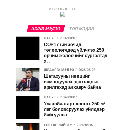
СУРТАЛЧИЛГАА
ШИНЭ МЭДЭЭ
ТОП МЭДЭЭ
ЦАГ ҮЕ
2026/08/07
COP17-ын зочид,
төлөөлөгчдөд үйлчлэх 250
орчим жолоочийг сургалтад
х...
ШУДАРГА МЭДЭЭ
2026/08/07
Шатахууны нөөцийг
нэмэгдүүлэх, доголдлыг
арилгахад анхаарч байна
ЦАГ ҮЕ
2026/08/07
Улаанбаатарт хоногт 250 м³
лаг боловсруулах үйлдвэр
байгуулна
УЛСТӨР НИЙГЭМ
2026/08/07