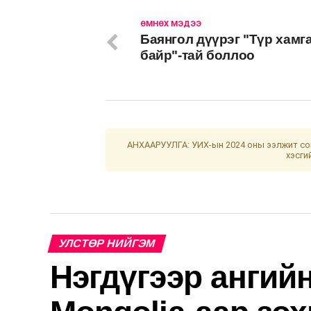
ӨМНӨХ МЭДЭЭ
Баянгол дүүрэг "Түр хамг
байр"-тай боллоо
АНХААРУУЛГА: УИХ-ын 2024 оны ээлжит сон
хэсги
УЛСТӨР НИЙГЭМ
Нэгдүгээр ангийн