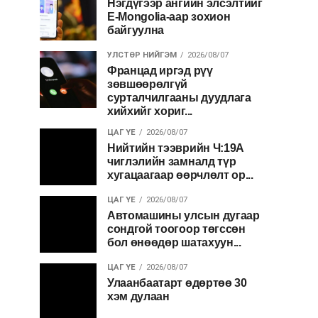
Нэгдүгээр ангийн элсэлтийг
E-Mongolia-аар зохион
байгуулна
УЛСТӨР НИЙГЭМ
2026/08/07
Францад иргэд рүү
зөвшөөрөлгүй
сурталчилгааны дуудлага
хийхийг хориг...
ЦАГ ҮЕ
2026/08/07
Нийтийн тээврийн Ч:19А
чиглэлийн замналд түр
хугацаагаар өөрчлөлт ор...
ЦАГ ҮЕ
2026/08/07
Автомашины улсын дугаар
сондгой тоогоор төгссөн
бол өнөөдөр шатахуун...
ЦАГ ҮЕ
2026/08/07
Улаанбаатарт өдөртөө 30
хэм дулаан