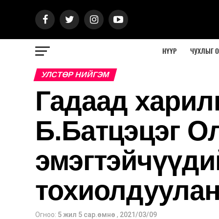
НҮҮР
ЧУХЛЫГ 
УЛСТӨР НИЙГЭМ
Гадаад харил
Б.Батцэцэг О
эмэгтэйчүүди
тохиолдуулан
Огноо:
5 жил 5 сар.өмнө
,
2021/03/09