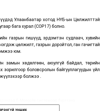
дрүүдэд Улаанбаатар хотод НҮБ-ын Цөлжилттэй
гаар бага хурал (COP17) болно.
ийн газрын гишүүд, эрдэмтэн судлаач, хувийн
нэгдэж цөлжилт, газрын доройтол, ган гачигтай
хэмжээ юм.
н замын хөдөлгөөн, аюулгүй байдал, төрийн
ах зорилгоор боловсролын байгууллагуудын үйл
жүүлэхээр болжээ .
дрүүдэд E-Mongolia системээр бүртгэнэ.
ЭРЭНГҮЙ УНШИХ