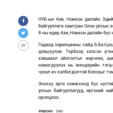
НҮБ-ын Ази, Номхон далайн Эдий
байгууллага хамтран Олон улсын э
8-ны өдөр Ази, Номхон далайн бүс
Гадаад харилцааны сайд Б.Батцэц
дэвшүүлэв. Тэрбээр хэлсэн үгэн
хэвшмэл ойлголтыг өөрчлөх, ши
нэмэгдүүлэх нь жендэрийн тэгш 
чухал ач холбогдолтой болохыг тэ
Энэхүү арга хэмжээнд бүс нутги
улсын байгууллагууд, иргэний ни
оролцлоо.
УНШСАН:
2563