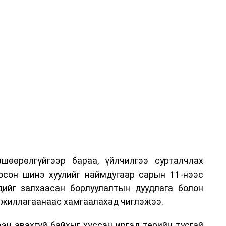
шөөрөлгүйгээр бараа, үйлчилгээ сурталчлах
лосон шинэ хуулийг наймдугаар сарын 11-нээс
эдийг залхаасан борлуулалтын дуудлага болон
жиллагаанаас хамгаалахад чиглэжээ.
эн авахгүй байхыг хүссэн иргэд төрийн тусгай