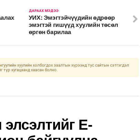
ДАРААХ МЭДЭЭ
аалах
УИХ: Эмэгтэйчүүдийн өдрөөр
эмэгтэй гишүүд хуулийн төсөл
өргөн барилаа
гуулийн хуулийн холбогдох заалтын хүрээнд тус сайтын сэтгэгдэл
йг түр хугацаанд хаасан болно.
 элсэлтийг E-