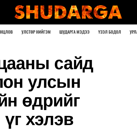
ОНЦЛОВ
УЛСТӨР НИЙГЭМ
ШУДАРГА МЭДЭЭ
ҮЗЭЛ БОДОЛ
УРЛ
цааны сайд
лон улсын
йн өдрийг
 үг хэлэв