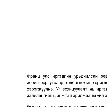
Франц улс иргэдийн урьдчилсан зөв
зорилгоор утсаар холбогдохыг хориг
хэрэгжүүлнэ. Уг зохицуулалт нь ирг
залилангийн шинжтэй арилжааны үйл а
Өмнө нь сурталчилгааны дуудлага хүлэ