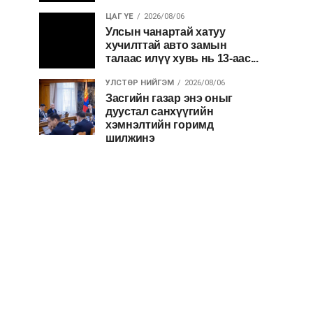
ЦАГ ҮЕ
2026/08/06
Улсын чанартай хатуу
хучилттай авто замын
талаас илүү хувь нь 13-аас...
УЛСТӨР НИЙГЭМ
2026/08/06
Засгийн газар энэ оныг
дуустал санхүүгийн
хэмнэлтийн горимд
шилжинэ