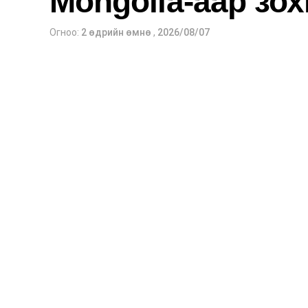
Mongolia-аар зо
Огноо:
2 өдрийн өмнө
,
2026/08/07