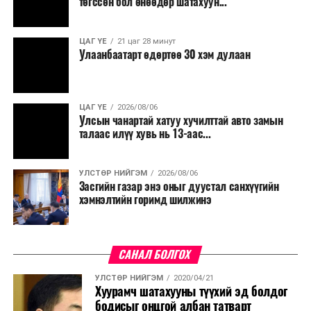
төгссөн бол өнөөдөр шатахуун...
ЦАГ ҮЕ
21 цаг 28 минут
Улаанбаатарт өдөртөө 30 хэм дулаан
ЦАГ ҮЕ
2026/08/06
Улсын чанартай хатуу хучилттай авто замын
талаас илүү хувь нь 13-аас...
УЛСТӨР НИЙГЭМ
2026/08/06
Засгийн газар энэ оныг дуустал санхүүгийн
хэмнэлтийн горимд шилжинэ
САНАЛ БОЛГОХ
УЛСТӨР НИЙГЭМ
2020/04/21
Хуурамч шатахууны түүхий эд болдог
бодисыг онцгой албан татварт