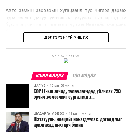
эрчим хүч үйлдвэрлэдэг.
Авто замын засварын хугацаанд тус чиглэл дараах
Ийнхүү лаг хатаах, шатаах технологийг лагийн
зураглалын дагуу үйлчилгээ үзүүлэх тул иргэд та
эзлэхүүнийг бууруулахын зэрэгцээ эрчим хүч
бүхэн зорчилтоо төлөвлөнө үү
гэж Нийтийн тээврийн
үйлдвэрлэх, нөөцийг дахин ашиглах чиглэлээр олон
бодлогын газраас мэдээллээ.
улсад өргөн ашиглаж байна.
ДЭЛГЭРЭНГҮЙ УНШИХ
СУРТАЛЧИЛГАА
ШИНЭ МЭДЭЭ
ТОП МЭДЭЭ
ЦАГ ҮЕ
16 цаг 38 минут
COP17-ын зочид, төлөөлөгчдөд үйлчлэх 250
орчим жолоочийг сургалтад х...
ШУДАРГА МЭДЭЭ
19 цаг 1 минут
Шатахууны нөөцийг нэмэгдүүлэх, доголдлыг
арилгахад анхаарч байна