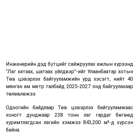
шат, маршрут, хөдөлгөөний зохион байгуулалт,
цагийн менежмент, мэдээлэл дамжуулах журам,
холбогдох байгууллагуудын уялдаа холбоо, аюулгүй
ажиллагааны чиглэлээр жолооч нарыг сургалт, арга
зүйгээр хангаж байна.
Мөн зам тээврийн осол, саатал болон бусад эрсдэл,
онцгой нөхцөл үүссэн үед авах арга хэмжээ, ачаалал
ихтэй нөхцөлд тайван, зөв, шуурхай шийдвэр гаргах,
Инженерийн дэд бүтцийг сайжруулах ажлын хүрээнд
өдөр тутмын ажлын бэлэн байдлыг хангах зэрэг
“Лаг хатаах, шатаах үйлдвэр”-ийг Улаанбаатар хотын
практик ур чадварыг сургалтын хөтөлбөрт тусгажээ.
Төв цэвэрлэх байгууламжийн урд хэсэгт, нийт 40
мянган ам метр талбайд 2025-2027 онд байгуулахаар
Сургалтыг танилцуулах лекц, асуулт-хариулт,
төлөвлөжээ.
жишээнд суурилсан сургалт, багаар ажиллах дасгал,
маршрут болон тээвэрлэлтийн урсгалын зураглалтай
Одоогийн байдлаар Төв цэвэрлэх байгууламжаас
танилцах, онцгой нөхцөлд ажиллах дадлага зэрэг
хоногт дунджаар 238 тонн лаг гардаг бөгөөд
онол, практик хосолсон хэлбэрээр зохион байгуулж
хуримтлагдсан лагийн хэмжээ 843,200 м³-д хүрсэн
байна.
байна.
Сургалтын үеэр COP17 олон улсын бага хурлыг