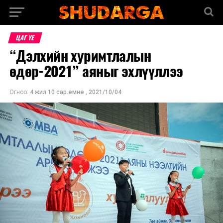
ЦАГ ҮЕ
“Дэлхийн хуримтлалын
өдөр-2021” аяныг эхлүүллээ
Огноо:
4 жил 10 сар.өмнө
,
2021/10/04