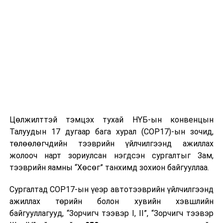
хэвшил болгоход чиглэсэн олон үйл ажиллагаануудыг
зохион байгуулна. Тухайлбал, хүүхэд залуучуудын
дунд гар зургийн уралдаан, цахим орчин дахь
тэмцээнүүдийг зохион байгуулахаас гадна сургалт,
уулзалтуудыг хийж, хуримтлалын ач холбогдлыг
таниулж, сурталчлах юм.
Цөлжилттэй тэмцэх тухай НҮБ-ын конвенцын
“Дэлхийн хуримтлалын өдөр 2021” нэгдсэн арга
Талуудын 17 дугаар бага хурал (COP17)-ын зочид,
хэмжээг энэ жил 10 дугаар сарын 12-нд Мандалговь
төлөөлөгчдийн тээврийн үйлчилгээнд ажиллах
хотод, 10 дугаар сарын 19-нд Дархан хотод, 10 дугаар
жолооч нарт зориулсан нэгдсэн сургалтыг Зам,
сарын 21-нд Эрдэнэт хотод, 10 дугаар сарын 26-нд
тээврийн яамны “Хөсөг” танхимд зохион байгууллаа.
Баруун-Урт хотод, 10 дугаар сарын 30-нд Улаанбаатар
хотод тус тус зохион байгуулах юм
гэж
Сургалтад COP17-ын үеэр автотээврийн үйлчилгээнд
Монголбанкнаас мэдээллээ.
ажиллах төрийн болон хувийн хэвшлийн
байгууллагууд, “Зорчигч тээвэр I, II”, “Зорчигч тээвэр