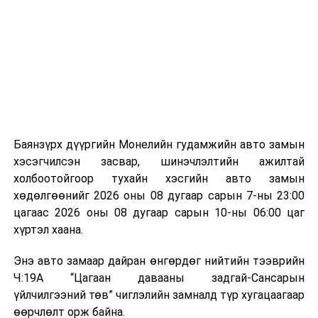
байгууламжаас гардаг лагийг байгаль орчинд аюулгүй
мэдээллээ.
аргаар боловсруулж, эзлэхүүнийг эрс бууруулах
зориулалттай. Лагийг өндөр температурт шатааснаар
эзлэхүүн нь 90 хүртэл хувиар буурч, бактери, вирус
болон бусад өвчин үүсгэгч бичил биетнийг устгах
боломжтой.
Түүнчлэн шаталтын явцад үүсэх дулааныг цахилгаан
болон дулааны эрчим хүч үйлдвэрлэхэд ашиглаж
Баянзүрх дүүргийн Монелийн гудамжийн авто замын
болдог. Зарим технологийн хувьд шаталтын дараа
хэсэгчилсэн засвар, шинэчлэлтийн ажилтай
үлдэх үнснээс фосфор зэрэг ашигт эрдсийг сэргээн
холбоотойгоор тухайн хэсгийн авто замын
авах боломжтой аж.
хөдөлгөөнийг 2026 оны 08 дугаар сарын 7-ны 23:00
цагаас 2026 оны 08 дугаар сарын 10-ны 06:00 цаг
Япон, Герман, Швейцар, Нидерланд, Өмнөд Солонгос
хүртэл хаана.
зэрэг улс лаг хатаах, шатаах технологийг ашиглаж
байна. Тухайлбал, Германд лаг шатаах үйлдвэрээс
Энэ авто замаар дайран өнгөрдөг нийтийн тээврийн
гарсан үнснээс фосфор сэргээн авах технологи
Ч:19А “Цагаан давааны задгай-Сансарын
ашигладаг бол Нидерландад төвлөрсөн лаг
үйлчилгээний төв” чиглэлийн замналд түр хугацаагаар
боловсруулах үйлдвэрүүдээр дулаан, цахилгаан
өөрчлөлт орж байна.