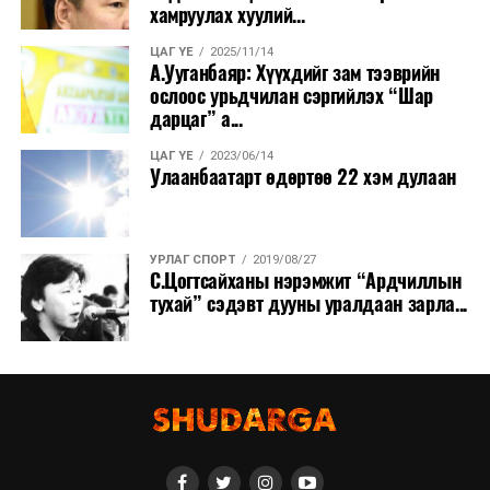
хамруулах хуулий...
ЦАГ ҮЕ
2025/11/14
А.Ууганбаяр: Хүүхдийг зам тээврийн
ослоос урьдчилан сэргийлэх “Шар
дарцаг” а...
ЦАГ ҮЕ
2023/06/14
Улаанбаатарт өдөртөө 22 хэм дулаан
УРЛАГ СПОРТ
2019/08/27
С.Цогтсайханы нэрэмжит “Ардчиллын
тухай” сэдэвт дууны уралдаан зарла...