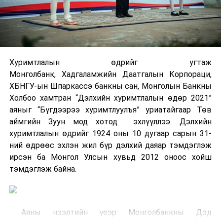
Хуримтлалын өдрийг угтаж
Монголбанк, Хадгаламжийн Даатгалын Корпораци,
ХБНГУ-ын Шпаркассэ банкны сан, Монголын Банкны
Холбоо хамтран “Дэлхийн хуримтлалын өдөр 2021”
аяныг “Бүгдээрээ хуримтлуулъя” уриатайгаар Төв
аймгийн Зуун мод хотод эхлүүллээ. Дэлхийн
хуримтлалын өдрийг 1924 оны 10 дугаар сарын 31-
ний өдрөөс эхлэн жил бүр дэлхий даяар тэмдэглэж
ирсэн ба Монгол Улсын хувьд 2012 оноос хойш
тэмдэглэж байна.
Аяны нээлтийн үеэр Монголбанкны Дэд