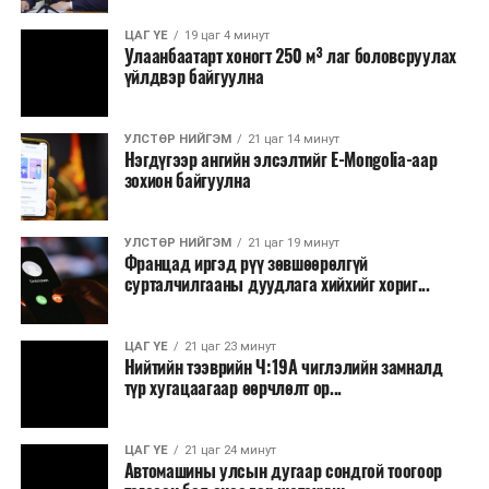
ЦАГ ҮЕ
19 цаг 4 минут
Улаанбаатарт хоногт 250 м³ лаг боловсруулах
үйлдвэр байгуулна
УЛСТӨР НИЙГЭМ
21 цаг 14 минут
Нэгдүгээр ангийн элсэлтийг E-Mongolia-аар
зохион байгуулна
УЛСТӨР НИЙГЭМ
21 цаг 19 минут
Францад иргэд рүү зөвшөөрөлгүй
сурталчилгааны дуудлага хийхийг хориг...
ЦАГ ҮЕ
21 цаг 23 минут
Нийтийн тээврийн Ч:19А чиглэлийн замналд
түр хугацаагаар өөрчлөлт ор...
ЦАГ ҮЕ
21 цаг 24 минут
Автомашины улсын дугаар сондгой тоогоор