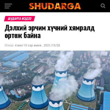
ШУДАРГА МЭДЭЭ
Дэлхий эрчим хүчний хямралд
өртөж байна
Огноо:
4 жил 10 сар.өмнө
,
2021/10/28