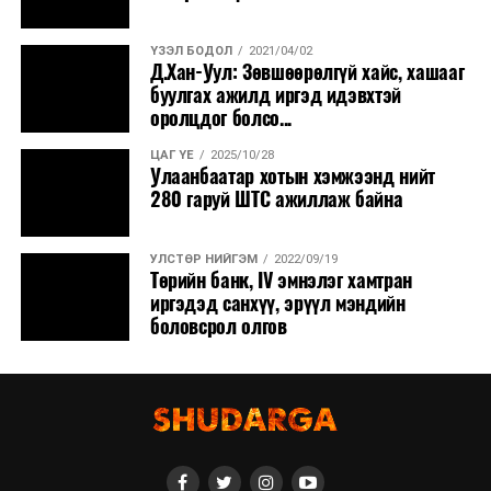
ҮЗЭЛ БОДОЛ
2021/04/02
Д.Хан-Уул: Зөвшөөрөлгүй хайс, хашааг
буулгах ажилд иргэд идэвхтэй
оролцдог болсо...
ЦАГ ҮЕ
2025/10/28
Улаанбаатар хотын хэмжээнд нийт
280 гаруй ШТС ажиллаж байна
УЛСТӨР НИЙГЭМ
2022/09/19
Төрийн банк, IV эмнэлэг хамтран
иргэдэд санхүү, эрүүл мэндийн
боловсрол олгов