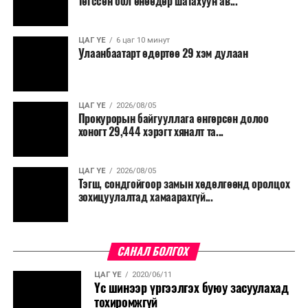
төгссөн бол өнөөдөр шатахуун ав...
ЦАГ ҮЕ
6 цаг 10 минут
Улаанбаатарт өдөртөө 29 хэм дулаан
ЦАГ ҮЕ
2026/08/05
Прокурорын байгууллага өнгөрсөн долоо
хоногт 29,444 хэрэгт хяналт та...
ЦАГ ҮЕ
2026/08/05
Тэгш, сондгойгоор замын хөдөлгөөнд оролцох
зохицуулалтад хамаарахгүй...
САНАЛ БОЛГОХ
ЦАГ ҮЕ
2020/06/11
Үс шинээр үргээлгэх буюу засуулахад
тохиромжгүй