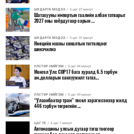
ШУДАРГА МЭДЭЭ
5 цаг 27 минут
Шатахууны импортын гаалийн албан татварыг
2027 оны хоёрдугаар сарын ...
ШУДАРГА МЭДЭЭ
5 цаг 37 минут
Нөөцийн махны хяналтын тогтолцоог
шинэчилнэ
УЛСТӨР НИЙГЭМ
5 цаг 44 минут
Монгол Улс COP17 бага хуралд 6.5 тэрбум
ам.долларын санхүүжилт татах...
УЛСТӨР НИЙГЭМ
5 цаг 49 минут
“Улаанбаатар трам” төсөл хэрэгжсэнээр жилд
446 тэрбум төгрөгийн ...
ЦАГ ҮЕ
6 цаг 1 минут
Автомашины улсын дугаар тэгш тоогоор