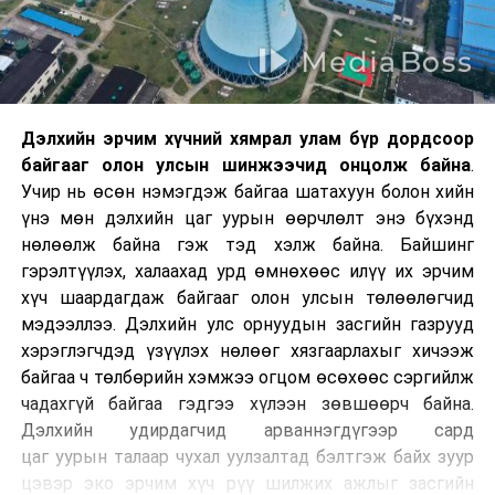
Дэлхийн эрчим хүчний хямрал улам бүр дордсоор
байгааг олон улсын шинжээчид онцолж байна
.
Учир нь өсөн нэмэгдэж байгаа шатахуун болон хийн
үнэ мөн дэлхийн цаг уурын өөрчлөлт энэ бүхэнд
нөлөөлж байна гэж тэд хэлж байна. Байшинг
гэрэлтүүлэх, халаахад урд өмнөхөөс илүү их эрчим
хүч шаардагдаж байгааг олон улсын төлөөлөгчид
мэдээллээ. Дэлхийн улс орнуудын засгийн газрууд
хэрэглэгчдэд үзүүлэх нөлөөг хязгаарлахыг хичээж
байгаа ч төлбөрийн хэмжээ огцом өсөхөөс сэргийлж
чадахгүй байгаа гэдгээ хүлээн зөвшөөрч байна.
Дэлхийн удирдагчид арваннэгдүгээр сард
цаг уурын талаар чухал уулзалтад бэлтгэж байх зуур
цэвэр эко эрчим хүч рүү шилжих ажлыг засгийн