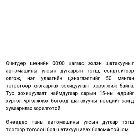
бүтээгдэхүүний нөөц бүрдүүлэх, хадгалах, түгээх,
борлуулах бүх шатанд цахим төлбөрийн баримт
үйлдэж, бүртгэлийг ил тод болгох юм.
2026 оны намар бэлтгэж, 2027 оны хавар худалдаанд
гаргах нөөцийн махны бүрдүүлэлтэд Нийслэлийн
Засаг дарга Б.Пүрэвдагваг онцгойлон анхаарч
ажиллахыг Ерөнхий сайд үүрэг болгожээ.
Өчигдөр шөнийн 00:00 цагаас эхлэн шатахууныг
Нөөцийн махыг цахим системд бүртгэснээр мах
автомашины улсын дугаарын тэгш, сондгойгоор
бэлтгэлийн явц, нөөцийн үлдэгдэл ил тод болно. Мөн
олгож, нэг удаагийн цэнэглэлтийг 50 мянган
хөнгөлөлттэй зээлийг зориулалтын бусаар ашиглах
төгрөгөөр хязгаарлах зохицуулалт хэрэгжиж байна.
явдлыг таслан зогсоох, хүртээмжийг нэмэгдүүлэх,
Тус зохицуулалт наймдугаар сарын 15-ны өдрийг
өрсөлдөөнийг бий болгох боломжтой гэж үзжээ.
хүртэл үргэлжлэх бөгөөд шатахууны нөөцийг жигд
хуваарилах зорилготой.
Иргэд агуулах, үйлдвэрээс махаа шууд худалдан авах,
малчид системээр дамжуулан бүтээгдэхүүнээ
Өнөөдөр таны автомашины улсын дугаар тэгш
эцсийн хэрэглэгчид борлуулах боломж бүрдэх юм.
тоогоор төгссөн бол шатахуун авах боломжтой юм.