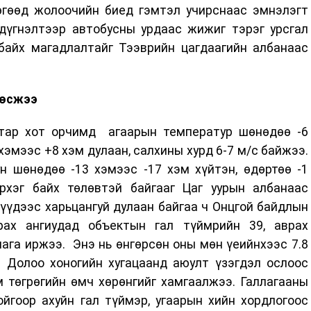
өгөөд жолоочийн биед гэмтэл учирснаас эмнэлэгт
дүгнэлтээр автобусны урдаас жижиг тэрэг урсгал
байх магадлалтайг Тээврийн цагдаагийн албанаас
 өсжээ
атар хот орчимд агаарын температур шөнөдөө -6
 хэмээс +8 хэм дулаан, салхины хурд 6-7 м/с байжээ.
н шөнөдөө -13 хэмээс -17 хэм хүйтэн, өдөртөө -1
рхэг байх төлөвтэй байгааг Цаг уурын албанаас
үүдээс харьцангуй дулаан байгаа ч Онцгой байдлын
рах ангиудад объектын гал түймрийн 39, аврах
лага иржээ. Энэ нь өнгөрсөн оны мөн үеийнхээс 7.8
. Долоо хоногийн хугацаанд аюулт үзэгдэл ослоос
м төгрөгийн өмч хөрөнгийг хамгаалжээ. Галлагааны
йгоор ахуйн гал түймэр, угаарын хийн хордлогоос