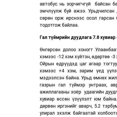
автобус нь зорчигчгүй байсан б
эмчлүүлж буй ажээ. Урьдчилсан 
сөрөн орж ирснээс осол гарсан 
тодотгож байлаа.
Гал түймрийн дуудлага 7.8 хувиар
Өнгөрсөн долоо хоногт Улаанба
хэмээс -12 хэм хүйтэн, өдөртөө -3
Ойрын өдрүүдэд цаг агаар тогтуу
хэмээс +4 хэм, зарим үед үүлэ
мэдээлсэн байна. Урьд өмнөх жил
газрын гал түймэр унтраах, ав
ажиллагааны хоёр
удаагийн дууд
хувиар өссөн үзүүлэлт юм байна
дөрвөн иргэнийг аварч, 5.2 тэрбу
улирал эхэлж байгаатай холбоото