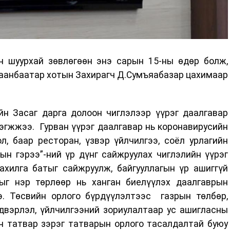
 шуурхай зөвлөгөөн энэ сарын 15-ны өдөр болж,
лаанбаатар хотын Захирагч Д.Сумъяабазар цахимаар
йн Засаг дарга долоон чиглэлээр үүрэг даалгавар
эгжжээ. Гурван үүрэг даалгавар нь коронавирусийн
л, баар ресторан, үзвэр үйлчилгээ, соёл урлагийн
ын гэрээ”-ний үр дүнг сайжруулах чиглэлийн үүрэг
ахилга батыг сайжруулж, байгууллагын үр ашиггүй
гыг нэр төрлөөр нь ханган биелүүлэх даалгаврын
. Төсвийн орлого бүрдүүлэлтээс газрын төлбөр,
двэрлэл, үйлчилгээний зориулалтаар ус ашигласны
ан татвар зэрэг татварын орлого тасалдалтай буюу