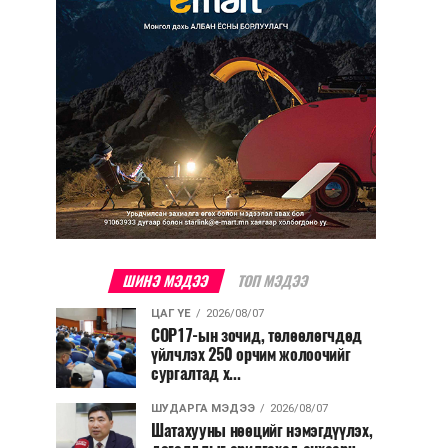
ШИНЭ МЭДЭЭ
ТОП МЭДЭЭ
ЦАГ ҮЕ
2026/08/07
COP17-ын зочид, төлөөлөгчдөд
үйлчлэх 250 орчим жолоочийг
сургалтад х...
ШУДАРГА МЭДЭЭ
2026/08/07
Шатахууны нөөцийг нэмэгдүүлэх,