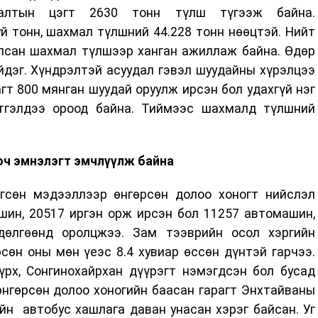
лалтын цэгт 2630 тонн түлш түгээж байна.
й тонн, шахмал түлшний 44.228 тонн нөөцтэй. Нийт
улсан шахмал түлшээр ханган ажиллаж байна. Өдөр
дэг. Хүндрэлтэй асуудал гэвэл шуудайны хүрэлцээ
агт 800 мянган шуудай оруулж ирсэн бол удахгүй нэг
тгэлдээ ороод байна. Тиймээс шахмалд түлшний
ч эмнэлэгт эмчлүүлж байна
гсөн мэдээллээр өнгөрсөн долоо хоногт нийслэл
шин, 20517 иргэн орж ирсэн бол 11257 автомашин,
дөлгөөнд оролцжээ. Зам тээврийн осол хэргийн
сөн оны мөн үеэс 8.4 хувиар өссөн дүнтэй гарчээ.
үрх, Сонгинохайрхан дүүрэгт нэмэгдсэн бол бусад
өнгөрсөн долоо хоногийн баасан гарагт Энхтайваны
йн автобус хашлага даван унасан хэрэг байсан. Уг