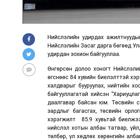
Нийслэлийн удирдах ажилтнуудын
Нийслэлийн Засаг дарга бөгөөд У
удирдан зохион байгууллаа.
Өнгөрсөн долоо хоногт Нийслэли
өгснөөс 84 хувийн биелэлттэй хэр
халдварыг бууруулах, нийтийн хоо
байгууллагатай хийсэн “Хариуцлаг
даалгавар байсан юм. Төсвийн с
зардлыг багасгах, төсвийн орло
хэрэгжилт 85.9 хувьтай биелжээ
нийслэл хотын албан татвар, үйл
төлбөр, үл хөдлөх хөрөнгийн алб