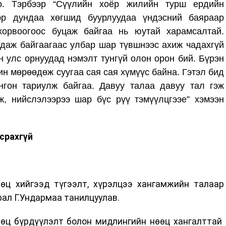
оо. Тэрбээр “Сүүлийн хоёр жилийн турш ердийн
эр дундаа хөгшид буурлуудаа үндэсний баяраар
хорвоогоос буцаж байгаа нь юутай харамсалтай.
ндаж байгаагаас улбар шар түвшнээс ахиж чадахгүй
 улс орнуудад нэмэлт тунгүй олон орон бий. Бүрэн
ин мөрөөдөж суугаа сая сая хүмүүс байна. Гэтэл бид
нгон тариулж байгаа. Давуу талаа давуу тал гэж
, нийслэлээрээ шар бүс рүү тэмүүлцгээе” хэмээн
срахгүй
ц хийгээд түгээлт, хүрэлцээ хангамжийн талаар
рал Г.Ундармаа танилцуулав.
өц бүрдүүлэлт болон мидлингийн нөөц хангалттай