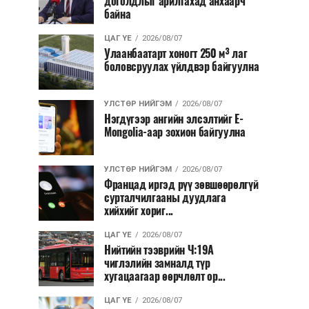
доголдлыг арилгахад анхаарч
байна
ЦАГ ҮЕ
2026/08/07
Улаанбаатарт хоногт 250 м³ лаг
боловсруулах үйлдвэр байгуулна
УЛСТӨР НИЙГЭМ
2026/08/07
Нэгдүгээр ангийн элсэлтийг E-
Mongolia-аар зохион байгуулна
УЛСТӨР НИЙГЭМ
2026/08/07
Францад иргэд рүү зөвшөөрөлгүй
сурталчилгааны дуудлага
хийхийг хориг...
ЦАГ ҮЕ
2026/08/07
Нийтийн тээврийн Ч:19А
чиглэлийн замналд түр
хугацаагаар өөрчлөлт ор...
ЦАГ ҮЕ
2026/08/07