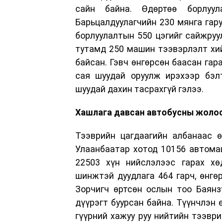
сайн байна. Өдөртөө борлуу
Барьцалдуулагчийн 230 мянга гару
борлуулалтын 550 цэгийг сайжру
тутамд 250 машин тээвэрлэлт хий
байсан. Гэвч өнгөрсөн баасан гар
сая шуудай оруулж ирэхээр бэл
шуудай дахин тасрахгүй гэлээ.
Хашлага давсан автобусны
жолоо
Тээврийн цагдаагийн албанаас ө
Улаанбаатар хотод 10156 автома
22503 хүн нийслэлээс гарах хө
шинжтэй дуудлага 464 гарч, өнгөр
Зорчигч өртсөн ослын тоо Баянз
дүүрэгт буурсан байна. Түүнчлэн 
гүүрний хажуу руу нийтийн тээври