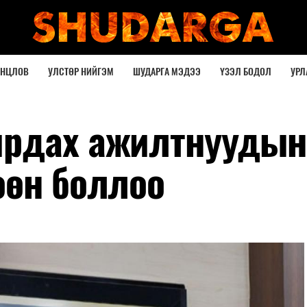
ОНЦЛОВ
УЛСТӨР НИЙГЭМ
ШУДАРГА МЭДЭЭ
ҮЗЭЛ БОДОЛ
УРЛ
ирдах ажилтнуудын
өөн боллоо