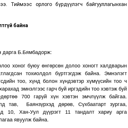
ээ. Тиймээс орлого бүрдүүлэгч байгууллагынхан
лтгүй байна
 дарга Б.Бямбадорж:
олоо хоног буюу өнгөрсөн долоо хоногт халдварын
тлагдсан тохиолдол бүртгэгдэж байна. Эмнэлэгт
гсдийн тоо, хүнд болон хүндэвтэр хүмүүсийн тоо ч
харахад эмнэлгээс гарч буй иргэдийн тоо хэвтэж буй
дөртөө 700 гаруй хүн хэвтэн эмчлүүлж байгаа.
 тав, Баянзүрхэд дөрөв, Сүхбаатарт зургаа,
нд 10, Хан-Уул дүүрэгт 11 тандалт хариу арга
лагаа явуулж байна.