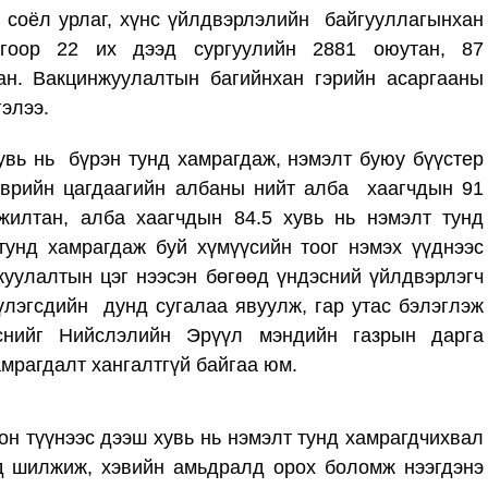
 соёл урлаг, хүнс үйлдвэрлэлийн байгууллагынхан
гоор 22 их дээд сургуулийн 2881 оюутан, 87
ан. Вакцинжуулалтын багийнхан гэрийн асаргааны
элээ.
увь нь бүрэн тунд хамрагдаж, нэмэлт буюу бүүстер
ээврийн цагдаагийн албаны нийт алба хаагчдын 91
илтан, алба хаагчдын 84.5 хувь нь нэмэлт тунд
унд хамрагдаж буй хүмүүсийн тоог нэмэх үүднээс
уулалтын цэг нээсэн бөгөөд үндэсний үйлдвэрлэгч
үлэгсдийн дунд сугалаа явуулж, гар утас бэлэглэж
йснийг Нийслэлийн Эрүүл мэндийн газрын дарга
амрагдалт хангалтгүй байгаа юм.
н түүнээс дээш хувь нь нэмэлт тунд хамрагдчихвал
 шилжиж, хэвийн амьдралд орох боломж нээгдэнэ