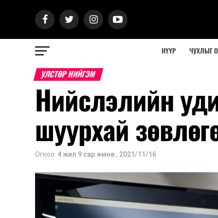
НҮҮР
ЧУХЛЫГ 
УЛСТӨР НИЙГЭМ
Нийслэлийн уд
шуурхай зөвлөг
Огноо:
4 жил 9 сар.өмнө
,
2021/11/16