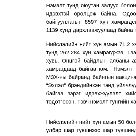
Нэмэлт тунд оюутан залуус болон
идэвхтэй оролцож байна. Одоо
байгууллагын 8597 хүн хамрагдс
1139 хүнд дархлаажуулаад байна г
Нийслэлийн нийт хүн амын 71.2 х
тунд 262.284 хүн хамрагджээ. Т
хувь, Онцгой байдлын албаны аж
хамрагдаад байгаа юм. Нэмэлт т
МЗХ-ны байранд байнгын вакцинж
“Эхлэл” брэндийнхэн тэнд үйлчлү
байгаа зэрэг идэвхжүүлэлт хи
тодотгосон. Гэвч нэмэлт тунгийн х
Нийслэлийн нийт хүн амын 50 боло
улбар шар түвшнээс шар түвшинд