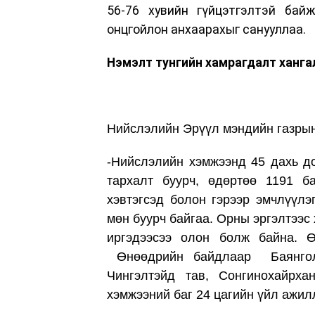
56-76 хувийн гүйцэтгэлтэй байж
онцгойлон анхаарахыг санууллаа.
Нэмэлт тунгийн хамрагдалт ханга
Нийслэлийн Эрүүл мэндийн газрын
-Нийслэлийн хэмжээнд 45 дахь д
тархалт буурч, өдөртөө 1191 ба
хэвтэгсэд болон гэрээр эмчлүүлэ
мөн буурч байгаа. Орны эргэлтээс 
иргэдээсээ олон болж байна. Ө
Өнөөдрийн байдлаар Баянголд
Чингэлтэйд тав, Сонгинохайрха
хэмжээний баг 24 цагийн үйл ажил