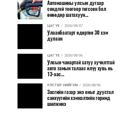
Автомашины улсын дугаар
сондгой тоогоор төгссөн бол
өнөөдөр шатахуун...
ЦАГ ҮЕ
2026/08/07
Улаанбаатарт өдөртөө 30 хэм
дулаан
ЦАГ ҮЕ
2026/08/06
Улсын чанартай хатуу хучилттай
авто замын талаас илүү хувь нь
13-аас...
УЛСТӨР НИЙГЭМ
2026/08/06
Засгийн газар энэ оныг дуустал
санхүүгийн хэмнэлтийн горимд
шилжинэ