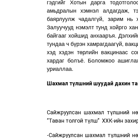
гэдгийг Хотын дарга тодотгол
амьдралын хэмнэл алдагдаж, т
баярлуулж чадалгүй, зарим нь 
Залуучууд нэмэлт тунд хойрго ха
байгааг хойшид анхааръя. Дэлхийн
тундаа ч бүрэн хамрагдаагүй, вакц
хэд хэдэн төрлийн вакцинаас со
хардаг болъё. Боломжоо ашиглаж
уриаллаа.
Шахмал түлшний шуудай дахин та
Сайжруулсан шахмал түлшний нөө
“Таван толгой түлш” ХХК-ийн захи
-Сайжруулсан шахмал түлшний нө