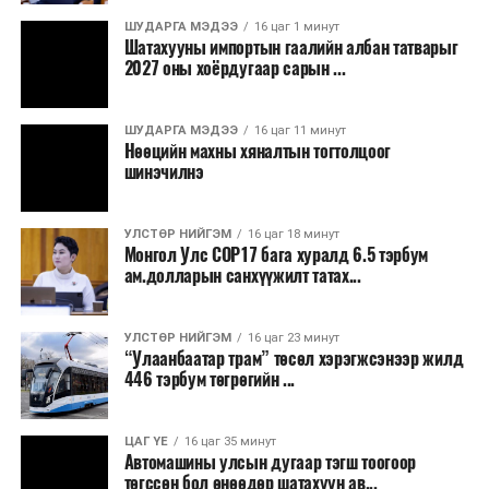
секундэд 4-9 метр. 25-27 хэм дулаан
ШУДАРГА МЭДЭЭ
16 цаг 1 минут
байна.
Шатахууны импортын гаалийн албан татварыг
2027 оны хоёрдугаар сарын ...
2026 оны наймдугаар сарын 07-ноос
2026 оны наймдугаар сарын 11-нийг хүртэлх
ШУДАРГА МЭДЭЭ
16 цаг 11 минут
Нөөцийн махны хяналтын тогтолцоог
цаг агаарын урьдчилсан төлөв
шинэчилнэ
Наймдугаар сарын 7-нд баруун болон төвийн
аймгуудын нутгийн хойд хэсгээр, 8-нд баруун
УЛСТӨР НИЙГЭМ
16 цаг 18 минут
Монгол Улс COP17 бага хуралд 6.5 тэрбум
аймгуудын нутгийн хойд хэсэг, төвийн
ам.долларын санхүүжилт татах...
аймгуудын нутгийн зарим газраар, 9-нд баруун
аймгуудын нутгийн зүүн, говийн аймгуудын
нутгийн хойд, зүүн аймгуудын нутгийн баруун
УЛСТӨР НИЙГЭМ
16 цаг 23 минут
“Улаанбаатар трам” төсөл хэрэгжсэнээр жилд
хэсэг, төвийн аймгуудын ихэнх нутгаар, 10-нд
446 тэрбум төгрөгийн ...
төв, зүүн, говийн аймгуудын ихэнх нутгаар
бороо, дуу цахилгаантай аадар бороо орно. Салхи
ихэнх хугацаанд секундэд 5-10 метр, 9-нд
ЦАГ ҮЕ
16 цаг 35 минут
Автомашины улсын дугаар тэгш тоогоор
Алтайн салбар уулс, Арц-Богдын өвөр
төгссөн бол өнөөдөр шатахуун ав...