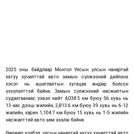
ДАРААХ МЭДЭЭ
Үс шинээр үргээлгэх буюу засуулахад тохиромжгүй
ӨМНӨХ МЭДЭЭ
“Эрдэнэс Тавантолгой”, “Эрдэнэт үйлдвэр”,
“Монголросцветмет”, “Дарханы төмөрлөгийн үйлдвэр”
нийт 403.9 сая ам.долларын орлого төвлөрүүлжээ
2025 оны байдлаар Монгол Улсын улсын чанартай
хатуу хучилттай авто замын сүлжээний дийлэнх
хэсэг нь ашиглалтын хугацаа өндөр болсон
үзүүлэлттэй байна. Замын сүлжээний насжилтын
судалгаанаас үзвэл нийт 4,038.5 км буюу 56 хувь нь
13-аас дээш жилийн, 2,813.6 км буюу 39 хувь нь 6-12
жилийн, харин 1,104.7 км буюу 15 хувь нь 1-5 жилийн
насжилттай авто зам эзэлж байна.
Өөрөөр хэлбэл, улсын чанартай хатуу хучилттай авто