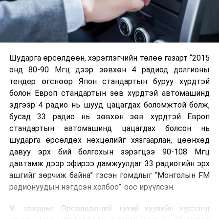
Шударга өрсөлдөөн, хэрэглэгчийн төлөө газарт “2015
онд 80-90 Мгц дээр зөвхөн 4 радиод долгионы
тендер өгснөөр Япон стандартын буруу хүрдтэй
болон Европ стандартын зөв хүрдтэй автомашинд
эдгээр 4 радио нь шууд цацагдах боломжтой болж,
бусад 33 радио нь зөвхөн зөв хүрдтэй Европ
стандартын автомашинд цацагдах болсон нь
шударга өрсөлдөх нөхцөлийг хязгаарлан, цөөнхөд
давуу эрх бий болгохын зэрэгцээ 90-108 Мгц
давтамж дээр эфирээ дамжуулдаг 33 радиогийн эрх
ашгийг зөрчиж байна” гэсэн гомдлыг “Монголын FM
радионуудын нэгдсэн холбоо”-оос ирүүлсэн.
Уг гомдлыг Өрсөлдөөний тухай хуулийн хүрээнд