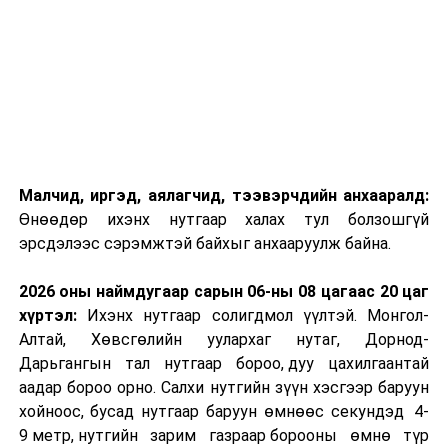
Малчид, иргэд, аялагчид, тээвэрчдийн анхааралд:
Өнөөдөр ихэнх нутгаар халах тул болзошгүй
эрсдэлээс сэрэмжтэй байхыг анхааруулж байна.
2026 оны наймдугаар сарын 06-ны 08 цагаас 20 цаг
хүртэл:
Ихэнх нутгаар солигдмол үүлтэй. Монгол-
Алтай, Хөвсгөлийн уулархаг нутаг, Дорнод-
Дарьгангын тал нутгаар бороо, дуу цахилгаантай
аадар бороо орно. Салхи нутгийн зүүн хэсгээр баруун
хойноос, бусад нутгаар баруун өмнөөс секундэд 4-
9 метр, нутгийн зарим газраар борооны өмнө түр