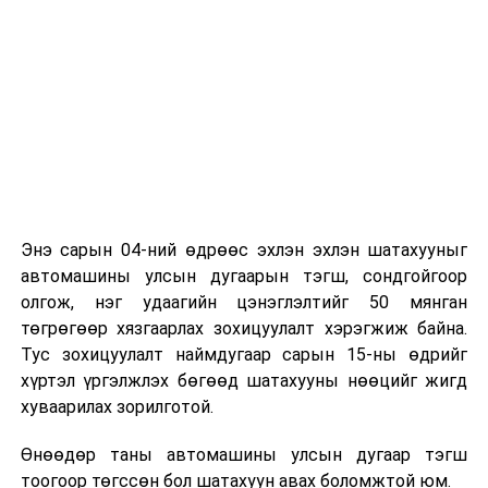
Энэ сарын 04-ний өдрөөс эхлэн эхлэн шатахууныг
автомашины улсын дугаарын тэгш, сондгойгоор
олгож, нэг удаагийн цэнэглэлтийг 50 мянган
төгрөгөөр хязгаарлах зохицуулалт хэрэгжиж байна.
Тус зохицуулалт наймдугаар сарын 15-ны өдрийг
хүртэл үргэлжлэх бөгөөд шатахууны нөөцийг жигд
хуваарилах зорилготой.
Өнөөдөр таны автомашины улсын дугаар тэгш
тоогоор төгссөн бол шатахуун авах боломжтой юм.