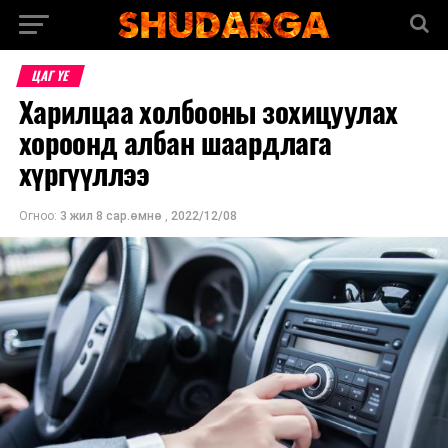
ЦАГ ҮЕ
Харилцаа холбооны зохицуулах
хороонд албан шаардлага
хүргүүллээ
Огноо:
3 жил 8 сар.өмнө
,
2022/12/08