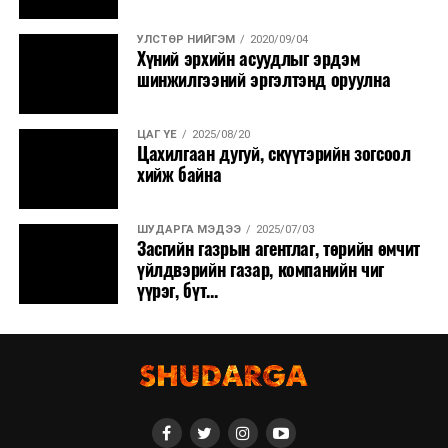
УЛСТӨР НИЙГЭМ
2020/09/04
Хүний эрхийн асуудлыг эрдэм
шинжилгээний эргэлтэнд оруулна
ЦАГ ҮЕ
2025/08/20
Цахилгаан дугуй, скүүтэрийн зогсоол
хийж байна
ШУДАРГА МЭДЭЭ
2025/07/03
Засгийн газрын агентлаг, төрийн өмчит
үйлдвэрийн газар, компанийн чиг
үүрэг, бүт...