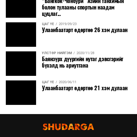
“Бангкок-Чонбури” Азийн танхимын
болон тулааны спортын наадам
цуцлаг...
ЦАГ ҮЕ
2019/09/23
Улаанбаатарт өдөртөө 26 хэм дулаан
УЛСТӨР НИЙГЭМ
2020/11/28
Баянзүрх дүүргийн нутаг дэвсгэрийг
бүхэлд нь ариутгана
ЦАГ ҮЕ
2020/06/11
Улаанбаатарт өдөртөө 21 хэм дулаан