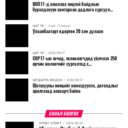
КОП17-д ажиллах онцгой байдлын
бүрэлдэхүүн хамтарсан дадлага сургуул...
ЦАГ ҮЕ
4 цаг 12 минут
Улаанбаатарт өдөртөө 20 хэм дулаан
ЦАГ ҮЕ
2026/08/07
COP17-ын зочид, төлөөлөгчдөд үйлчлэх 250
орчим жолоочийг сургалтад х...
ШУДАРГА МЭДЭЭ
2026/08/07
Шатахууны нөөцийг нэмэгдүүлэх, доголдлыг
арилгахад анхаарч байна
САНАЛ БОЛГОХ
УРЛАГ СПОРТ
2024/08/20