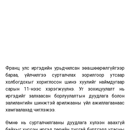
Их, дээд сургуулийн хичээл
2026 оны 9 дүгээр сарын 1-нээс цахимаар
эхэлнэ.
2026 оны 9 дүгээр сарын 14-нөөс танхимаар
үргэлжилнэ.
Оюутны дотуур байр
Франц улс иргэдийн урьдчилсан зөвшөөрөлгүйгээр
2026 оны 9 дүгээр сарын 13-наас оюутнуудыг
бараа, үйлчилгээ сурталчлах зорилгоор утсаар
дотуур байранд оруулж эхэлнэ.
холбогдохыг хориглосон шинэ хуулийг наймдугаар
Сургууль, цэцэрлэгийн үйл ажиллагааны
сарын 11-нээс хэрэгжүүлнэ. Уг зохицуулалт нь
зохицуулалт
иргэдийг залхаасан борлуулалтын дуудлага болон
залилангийн шинжтэй арилжааны үйл ажиллагаанаас
2026 оны 8 дугаар сарын 17–28-ны өдрүүдэд
хамгаалахад чиглэжээ.
нийслэлийн бүх сургууль, цэцэрлэгт ажлын
Өмнө нь сурталчилгааны дуудлага хүлээн авахгүй
байранд элсэлт, бүртгэл болон бусад аливаа
байхыг хүссэн иргэд төрийн тусгай бүртгэлд утасны
арга хэмжээ зохион байгуулахгүй болно.