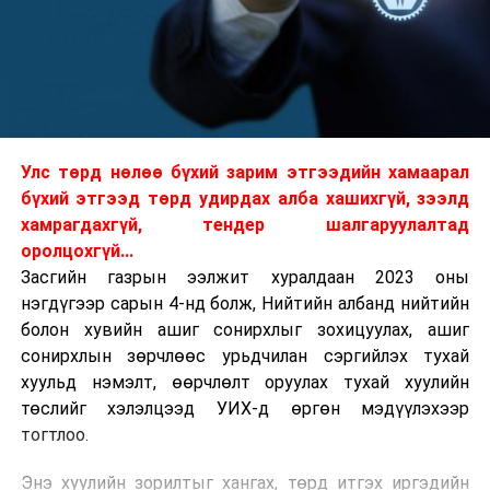
Улс төрд нөлөө бүхий зарим этгээдийн хамаарал
бүхий этгээд төрд удирдах алба хашихгүй, зээлд
хамрагдахгүй, тендер шалгаруулалтад
оролцохгүй...
Засгийн газрын ээлжит хуралдаан 2023 оны
нэгдүгээр сарын 4-нд болж, Нийтийн албанд нийтийн
болон хувийн ашиг сонирхлыг зохицуулах, ашиг
сонирхлын зөрчлөөс урьдчилан сэргийлэх тухай
хуульд нэмэлт, өөрчлөлт оруулах тухай хуулийн
төслийг хэлэлцээд УИХ-д өргөн мэдүүлэхээр
тогтлоо.
Энэ хуулийн зорилтыг хангах, төрд итгэх иргэдийн