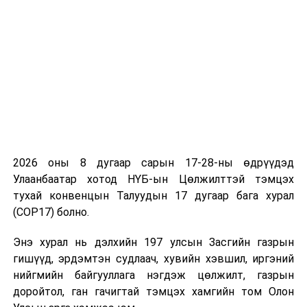
2026 оны 8 дугаар сарын 17-28-ны өдрүүдэд
Улаанбаатар хотод НҮБ-ын Цөлжилттэй тэмцэх
тухай конвенцын Талуудын 17 дугаар бага хурал
(COP17) болно.
Энэ хурал нь дэлхийн 197 улсын Засгийн газрын
гишүүд, эрдэмтэн судлаач, хувийн хэвшил, иргэний
нийгмийн байгууллага нэгдэж цөлжилт, газрын
доройтол, ган гачигтай тэмцэх хамгийн том Олон