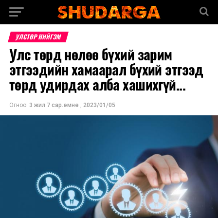
УЛСТӨР НИЙГЭМ
Улс төрд нөлөө бүхий зарим
этгээдийн хамаарал бүхий этгээд
төрд удирдах алба хашихгүй...
Огноо:
3 жил 7 сар.өмнө
,
2023/01/05