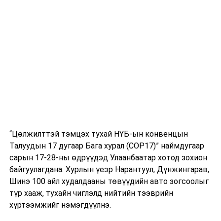
хамрагдахгүй, бүх хэлбэрийн тендер шалгаруулалтад
оролцохгүй, концесс эзэмшихгүй байх юм. Энэхүү
хязгаарлалт нь нийтийн албанаас чөлөөлөгдсөний
дараа хоёр жилийн хугацаанд мөн хамаарахаас
тусгажээ.
УНШСАН:
2116
ДАРААХ МЭДЭЭ
Гадаадын иргэний эрх зүйн байдлын тухай хуульд
нэмэлт, оруулах тухай хуулийн төслийн эцсийн
хэлэлцүүлгийг хийв
“Цөлжилттэй тэмцэх тухай НҮБ-ын конвенцын
ӨМНӨХ МЭДЭЭ
Талуудын 17 дугаар Бага хурал (COP17)” наймдугаар
Монгол Улсад жуулчлах гадаадын 34 улсын иргэдийг
сарын 17-28-ны өдрүүдэд Улаанбаатар хотод зохион
визийн шаардлагаас чөлөөллөө
байгуулагдана. Хурлын үеэр Нарантуул, Дүнжингарав,
Шинэ 100 айл худалдааны төвүүдийн авто зогсоолыг
түр хааж, тухайн чиглэлд нийтийн тээврийн
хүртээмжийг нэмэгдүүлнэ.