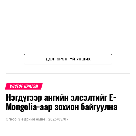
ДЭЛГЭРЭНГҮЙ УНШИХ
УЛСТӨР НИЙГЭМ
Нэгдүгээр ангийн элсэлтийг E-
Mongolia-аар зохион байгуулна
Огноо:
3 өдрийн өмнө
,
2026/08/07