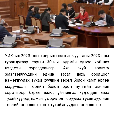
УИХ-ын 2023 оны хаврын ээлжит чуулганы 2023 оны
гуравдугаар сарын 30-ны өдрийн үдээс хойших
нэгдсэн хуралдаанаар Аж ахуй эрхлэгч
эмэгтэйчүүдийн эдийн засаг дахь оролцоог
нэмэгдүүлэх тухай хуулийн төсөл болон хамт өргөн
мэдүүлсэн Төрийн болон орон нутгийн өмчийн
хөрөнгөөр бараа, ажил, үйлчилгээ худалдан авах
тухай хуульд нэмэлт, өөрчлөлт оруулах тухай хуулийн
төслийг хэлэлцэх, эсэх тухай асуудлыг хэлэлцлээ.