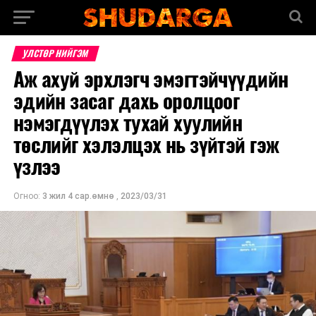
УЛСТӨР НИЙГЭМ
Аж ахуй эрхлэгч эмэгтэйчүүдийн
эдийн засаг дахь оролцоог
нэмэгдүүлэх тухай хуулийн
төслийг хэлэлцэх нь зүйтэй гэж
үзлээ
Огноо:
3 жил 4 сар.өмнө
,
2023/03/31