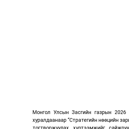
Мөн газрын тосны бүтээгдэхүүн, шата
буулгах, гадаад вагонцистерний а
шаардлага хангасан зөвшөөрлийн 
нийлүүлэлтийн тогтвортой байдлыг ханг
Монгол Улсын Засгийн газрын 2026
хуралдаанаар “Стратегийн нөөцийн зар
тогтворжуулах, хүртээмжийг сайжру