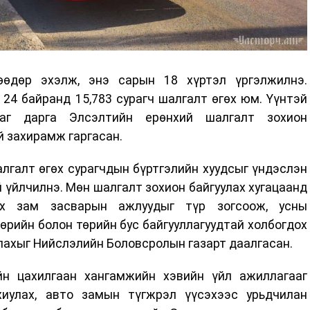
өөдөр эхэлж, энэ сарын 18 хүртэл үргэлжилнэ.
4 байранд 15,783 сурагч шалгалт өгөх юм. Үүнтэй
саг дарга Элсэлтийн ерөнхий шалгалт зохион
й захирамж гаргасан.
лгалт өгөх сурагчдын бүртгэлийн хуудсыг үндэслэн
й үйлчилнэ. Мөн шалгалт зохион байгуулах хугацаанд
ох зам засварын ажлуудыг түр зогсоож, усны
төрийн болон төрийн бус байгууллагуудтай холбогдох
ллахыг Нийслэлийн Боловсролын газарт даалгасан.
йн цахилгаан хангамжийн хэвийн үйл ажиллагааг
хиулах, авто замын түгжрэл үүсэхээс урьдчилан