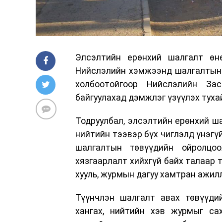
Элсэлтийн ерөнхий шалгалт өн
Нийслэлийн хэмжээнд шалгалтын 2
холбоотойгоор Нийслэлийн За
байгуулахад дэмжлэг үзүүлэх туха
Тодруулбал, элсэлтийн ерөнхий ша
нийтийн тээвэр бүх чиглэлд үнэгү
шалгалтын төвүүдийн ойролцо
хязгаарлалт хийхгүй байх талаар 
хууль, журмын дагуу хамтран ажи
Түүнчлэн шалгалт авах төвүүди
хангах, нийтийн хэв журмыг са