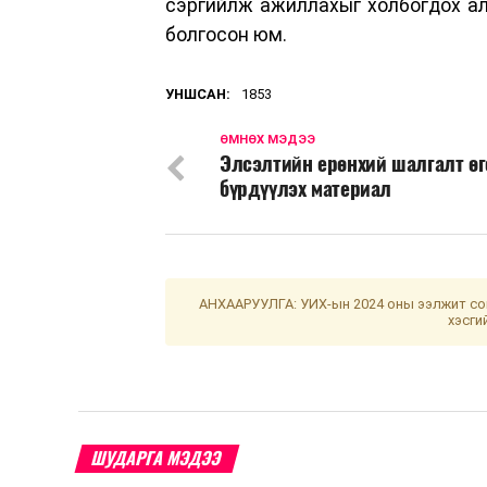
сэргийлж ажиллахыг холбогдох ал
болгосон юм.
УНШСАН:
1853
ӨМНӨХ МЭДЭЭ
Элсэлтийн ерөнхий шалгалт өг
бүрдүүлэх материал
АНХААРУУЛГА: УИХ-ын 2024 оны ээлжит сон
хэсги
ШУДАРГА МЭДЭЭ