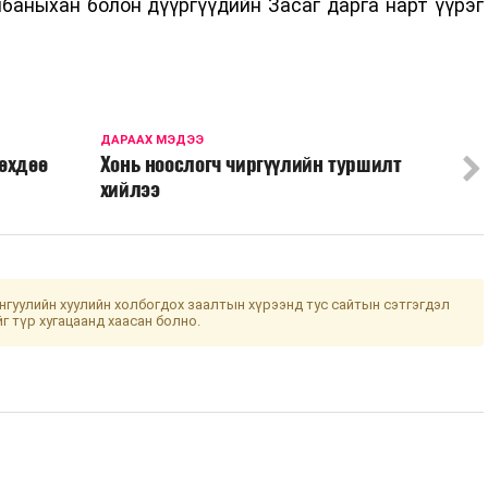
баныхан болон дүүргүүдийн Засаг дарга нарт үүрэг
ДАРААХ МЭДЭЭ
өхдөө
Хонь ноослогч чиргүүлийн туршилт
хийлээ
гуулийн хуулийн холбогдох заалтын хүрээнд тус сайтын сэтгэгдэл
йг түр хугацаанд хаасан болно.