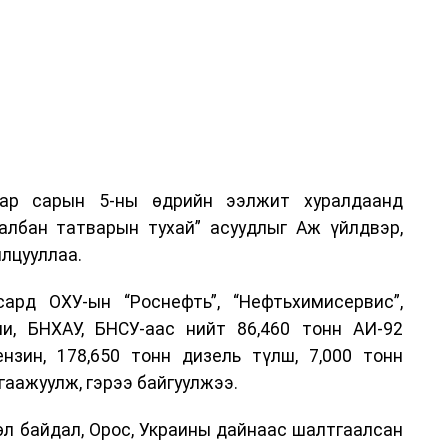
аар сарын 5-ны өдрийн ээлжит хуралдаанд
 албан татварын тухай” асуудлыг Аж үйлдвэр,
лцууллаа.
рд ОХУ-ын “Роснефть”, “Нефтьхимисервис”,
и, БНХАУ, БНСУ-аас нийт 86,460 тонн АИ-92
ензин, 178,650 тонн дизель түлш, 7,000 тонн
гаажуулж, гэрээ байгуулжээ.
өл байдал, Орос, Украины дайнаас шалтгаалсан