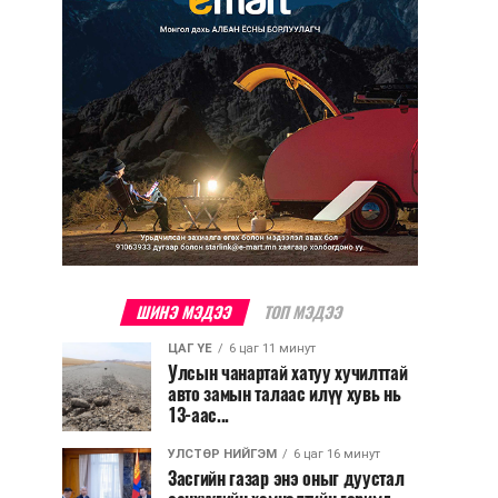
ШИНЭ МЭДЭЭ
ТОП МЭДЭЭ
ЦАГ ҮЕ
6 цаг 11 минут
Улсын чанартай хатуу хучилттай
авто замын талаас илүү хувь нь
13-аас...
УЛСТӨР НИЙГЭМ
6 цаг 16 минут
Засгийн газар энэ оныг дуустал