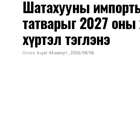
Шатахууны импорты
татварыг 2027 оны 
хүртэл тэглэнэ
Огноо:
6 цаг 44 минут
,
2026/08/06