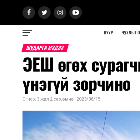
НҮҮР
ЧУХЛЫГ 
ШУДАРГА МЭДЭЭ
ЭЕШ өгөх сурагч
үнэгүй зорчино
Огноо:
3 жил 2 сар.өмнө
,
2023/06/15