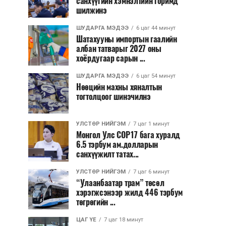
санхүүгийн хэмнэлтийн горимд
шилжинэ
ШУДАРГА МЭДЭЭ
6 цаг 44 минут
Шатахууны импортын гаалийн
албан татварыг 2027 оны
хоёрдугаар сарын ...
ШУДАРГА МЭДЭЭ
6 цаг 54 минут
Нөөцийн махны хяналтын
тогтолцоог шинэчилнэ
УЛСТӨР НИЙГЭМ
7 цаг 1 минут
Монгол Улс COP17 бага хуралд
6.5 тэрбум ам.долларын
санхүүжилт татах...
УЛСТӨР НИЙГЭМ
7 цаг 6 минут
“Улаанбаатар трам” төсөл
хэрэгжсэнээр жилд 446 тэрбум
төгрөгийн ...
ЦАГ ҮЕ
7 цаг 18 минут