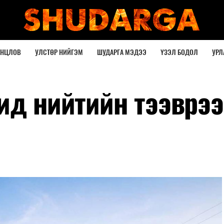
ОНЦЛОВ
УЛСТӨР НИЙГЭМ
ШУДАРГА МЭДЭЭ
ҮЗЭЛ БОДОЛ
УРЛ
ид нийтийн тээврэ