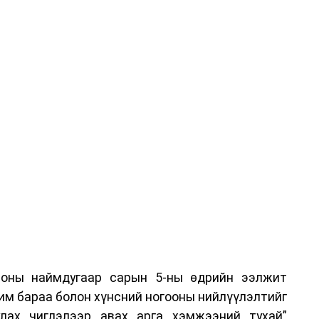
хууныг хилээр шуурхай нэвтрүүлэх, тээвэрлэх,
шиглалтын төлбөр, хураамжийг хөнгөвчлөх,
хүсэлтийг түргэн шийдвэрлэх, шатахууны
ахыг холбогдох сайд нарт үүрэг болголоо.
 оны наймдугаар сарын 5-ны өдрийн ээлжит
им бараа болон хүнсний ногооны нийлүүлэлтийг
улах чиглэлээр авах арга хэмжээний тухай”