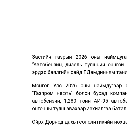
Засгийн газрын 2026 оны наймдуг
“Автобензин, дизель түлшний онцгой
эрдэс баялгийн сайд Г.Дамдинням тани
Монгол Улс 2026 оны наймдугаар са
“Газпром нефть” болон бусад компан
автобензин, 1,280 тонн АИ-95 автоб
онгоцны түлш авахаар захиалгаа батал
Ойрх Дорнод дахь геополитикийн нөхц