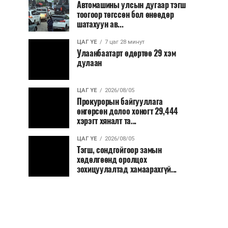
Автомашины улсын дугаар тэгш
тоогоор төгссөн бол өнөөдөр
шатахуун ав...
ЦАГ ҮЕ
7 цаг 28 минут
Улаанбаатарт өдөртөө 29 хэм
дулаан
ЦАГ ҮЕ
2026/08/05
Прокурорын байгууллага
өнгөрсөн долоо хоногт 29,444
хэрэгт хяналт та...
ЦАГ ҮЕ
2026/08/05
Тэгш, сондгойгоор замын
хөдөлгөөнд оролцох
зохицуулалтад хамаарахгүй...