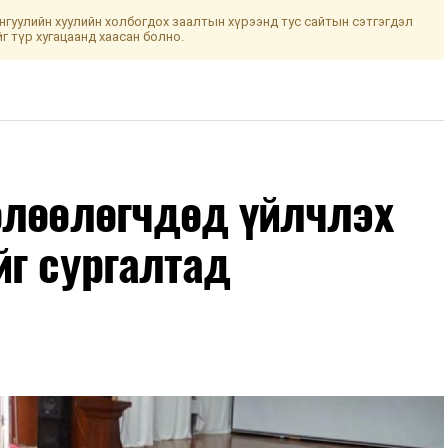
гуулийн хуулийн холбогдох заалтын хүрээнд тус сайтын сэтгэгдэл
йг түр хугацаанд хаасан болно.
өлөөлөгчдөд үйлчлэх
йг сургалтад