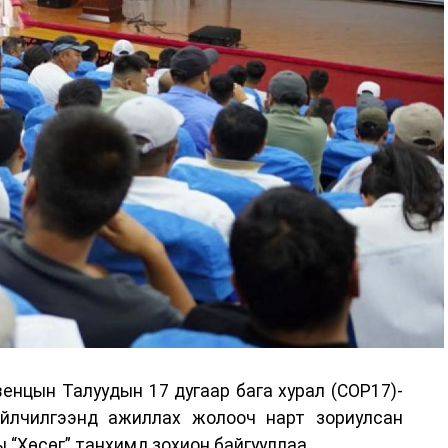
енцын Талуудын 17 дугаар бага хурал (COP17)-
үйлчилгээнд ажиллах жолооч нарт зориулсан
 “Хөсөг” танхимд зохион байгууллаа.