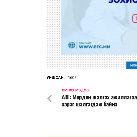
УНШСАН:
1602
ӨМНӨХ МЭДЭЭ
АТГ: Мөрдөн шалгах ажиллага
хэрэг шалгагдаж байна