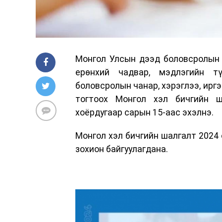
Монгол Улсын дээд боловсролын 
ерөнхий чадвар, мэдлэгийн т
боловсролын чанар, хэрэглээ, ирг
тогтоох Монгол хэл бичгийн ш
хоёрдугаар сарын 15-аас эхэлнэ.
Монгол хэл бичгийн шалгалт 2024 
зохион байгуулагдана.