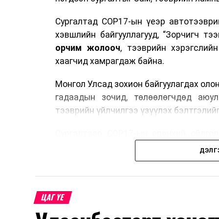
Сургалтад COP17-ын үеэр автотээври
хэвшлийн байгууллагууд, “Зорчигч тээвэ
орчим жолооч
, тээврийн хэрэгслий
хаагчид хамрагдаж байна.
Монгол Улсад зохион байгуулагдах оло
гадаадын зочид, төлөөлөгчдөд аюул
тээврийн үйлчилгээ үзүүлэх бэлтгэлийг
Сургалтаар COP17-ын ерөнхий ойлголт
зочид, төлөөлөгчдийн ангилал, үй
ДЭЛГ
хариуцлага, сахилга бат, үйлчилгээни
нэгдсэн мэдээлэл өгчээ.
Түүнчлэн зочдыг нисэх буудлаас угт
ЦАГ ҮЕ
байршилд хүргэх үе шат, маршрут, хөд