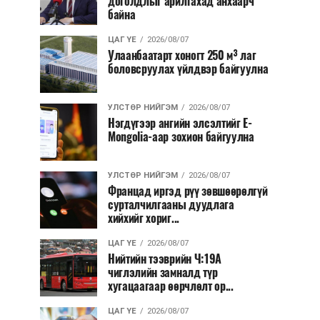
доголдлыг арилгахад анхаарч
байна
ЦАГ ҮЕ
2026/08/07
Улаанбаатарт хоногт 250 м³ лаг
боловсруулах үйлдвэр байгуулна
УЛСТӨР НИЙГЭМ
2026/08/07
Нэгдүгээр ангийн элсэлтийг E-
Mongolia-аар зохион байгуулна
УЛСТӨР НИЙГЭМ
2026/08/07
Францад иргэд рүү зөвшөөрөлгүй
сурталчилгааны дуудлага
хийхийг хориг...
ЦАГ ҮЕ
2026/08/07
Нийтийн тээврийн Ч:19А
чиглэлийн замналд түр
хугацаагаар өөрчлөлт ор...
ЦАГ ҮЕ
2026/08/07