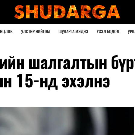
ОНЦЛОВ
УЛСТӨР НИЙГЭМ
ШУДАРГА МЭДЭЭ
ҮЗЭЛ БОДОЛ
УРЛ
гийн шалгалтын бүр
ын 15-нд эхэлнэ