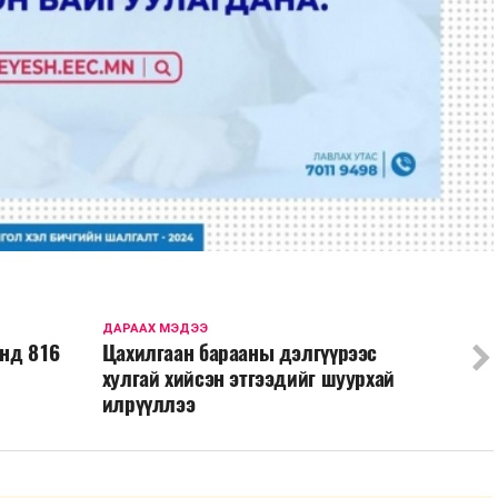
ДАРААХ МЭДЭЭ
анд 816
Цахилгаан барааны дэлгүүрээс
хулгай хийсэн этгээдийг шуурхай
илрүүллээ