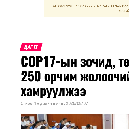
АНХААРУУЛГА: УИХ-ын 2024 оны ээлжит сон
хэсги
ЦАГ ҮЕ
COP17-ын зочид, т
250 орчим жолоочи
хамруулжээ
Огноо:
1 өдрийн өмнө
,
2026/08/07