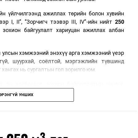
йн үйлчилгээнд ажиллах төрийн болон хувийн
р I, II”, “Зорчигч тээвэр III, IV”-ийн нийт
250
н зохион байгуулалт хариуцан ажиллах албан
н улсын хэмжээний энэхүү арга хэмжээний үеэр
гүй, шуурхай, соёлтой, мэргэжлийн түвшинд
 хангах нь сургалтын гол зорилго юм.
, ач холбогдол, зохион байгуулалтын онцлог,
лчилгээний стандарт, жолооч нарын үүрэг
ЭРЭНГҮЙ УНШИХ
й соёл, ёс зүй, мэргэжлийн харилцааны талаар
ан авах, зочид буудал болон арга хэмжээний
өлгөөний зохион байгуулалт, цагийн менежмент,