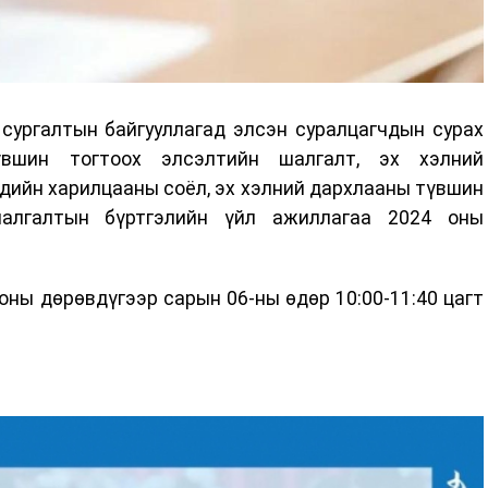
сургалтын байгууллагад элсэн суралцагчдын сурах
үвшин тогтоох элсэлтийн шалгалт, эх хэлний
эдийн харилцааны соёл, эх хэлний дархлааны түвшин
алгалтын бүртгэлийн үйл ажиллагаа 2024 оны
оны дөрөвдүгээр сарын 06-ны өдөр 10:00-11:40 цагт