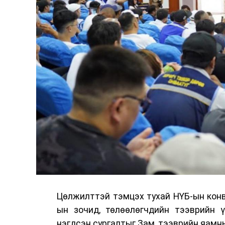
Цөлжилттэй тэмцэх тухай НҮБ-ын конв
ын зочид, төлөөлөгчдийн тээврийн 
нэгдсэн сургалтыг Зам, тээврийн яамны