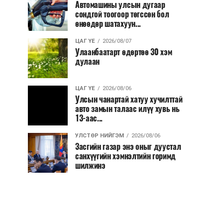
Автомашины улсын дугаар
сондгой тоогоор төгссөн бол
өнөөдөр шатахуун...
ЦАГ ҮЕ
2026/08/07
Улаанбаатарт өдөртөө 30 хэм
дулаан
ЦАГ ҮЕ
2026/08/06
Улсын чанартай хатуу хучилттай
авто замын талаас илүү хувь нь
13-аас...
УЛСТӨР НИЙГЭМ
2026/08/06
Засгийн газар энэ оныг дуустал
санхүүгийн хэмнэлтийн горимд
шилжинэ