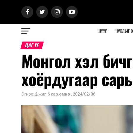
НҮҮР
ЧУХЛЫГ 
ЦАГ ҮЕ
Монгол хэл бич
хоёрдугаар сар
Огноо:
2 жил 6 сар.өмнө
,
2024/02/06