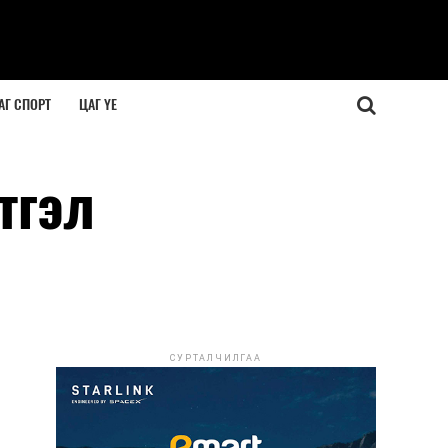
АГ СПОРТ
ЦАГ ҮЕ
тгэл
СУРТАЛЧИЛГАА