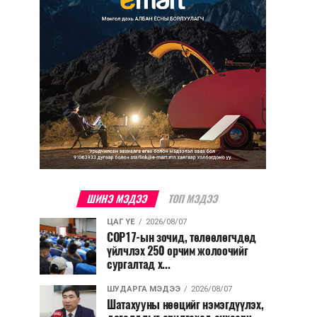
ШИНЭ МЭДЭЭ
ТОП МЭДЭЭ
ЦАГ ҮЕ
2026/08/07
COP17-ын зочид, төлөөлөгчдөд
үйлчлэх 250 орчим жолоочийг
сургалтад х...
ШУДАРГА МЭДЭЭ
2026/08/07
Шатахууны нөөцийг нэмэгдүүлэх,