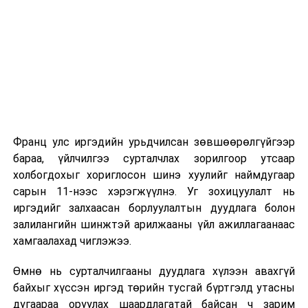
2026 оны 9 дүгээр сарын 1-нээс цахимаар
эхэлнэ.
2026 оны 9 дүгээр сарын 14-нөөс танхимаар
үргэлжилнэ.
Оюутны дотуур байр
Франц улс иргэдийн урьдчилсан зөвшөөрөлгүйгээр
2026 оны 9 дүгээр сарын 13-наас оюутнуудыг
бараа, үйлчилгээ сурталчлах зорилгоор утсаар
дотуур байранд оруулж эхэлнэ.
холбогдохыг хориглосон шинэ хуулийг наймдугаар
Сургууль, цэцэрлэгийн үйл ажиллагааны
сарын 11-нээс хэрэгжүүлнэ. Уг зохицуулалт нь
зохицуулалт
иргэдийг залхаасан борлуулалтын дуудлага болон
залилангийн шинжтэй арилжааны үйл ажиллагаанаас
2026 оны 8 дугаар сарын 17–28-ны өдрүүдэд
хамгаалахад чиглэжээ.
нийслэлийн бүх сургууль, цэцэрлэгт ажлын
Өмнө нь сурталчилгааны дуудлага хүлээн авахгүй
байранд элсэлт, бүртгэл болон бусад аливаа
байхыг хүссэн иргэд төрийн тусгай бүртгэлд утасны
арга хэмжээ зохион байгуулахгүй болно.
дугаараа оруулах шаардлагатай байсан ч зарим