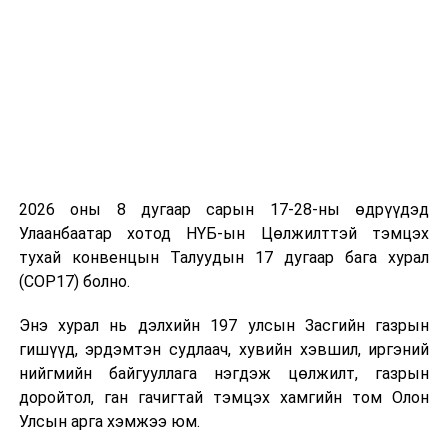
2026 оны 8 дугаар сарын 17-28-ны өдрүүдэд
Улаанбаатар хотод НҮБ-ын Цөлжилттэй тэмцэх
тухай конвенцын Талуудын 17 дугаар бага хурал
(COP17) болно.
Энэ хурал нь дэлхийн 197 улсын Засгийн газрын
гишүүд, эрдэмтэн судлаач, хувийн хэвшил, иргэний
нийгмийн байгууллага нэгдэж цөлжилт, газрын
доройтол, ган гачигтай тэмцэх хамгийн том Олон
Улсын арга хэмжээ юм.