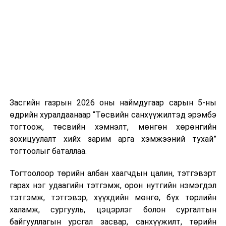
нэгжийг 375 мянга хүртэлх еврогоор торгох
боломжтой. Харин хэрэглэгч өөрөө зөвшөөрсөн,
эсвэл тухайн компанитай өмнө нь гэрээний
харилцаатай бөгөөд шинэ үйлчилгээ санал болгож
буй тохиолдолд хориг үйлчлэхгүй. Иргэд
зөвшөөрөлгүй дуудлагын талаар төрийн цахим
хуудсаар мэдээлэх боломжтой.
Засгийн газрын 2026 оны наймдугаар сарын 5-ны
Шинэ хууль Францын зах зээлд үйлчилдэг гадаадын
өдрийн хуралдаанаар “Төсвийн санхүүжилтэд эрэмбэ
дуудлагын төвүүдэд нөлөөлөхөөр байна. Тухайлбал,
тогтоож, төсвийн хэмнэлт, мөнгөн хөрөнгийн
Мароккогийн дуудлагын төвүүдийн орлогын 80 гаруй
зохицуулалт хийх зарим арга хэмжээний тухай”
хувь Францын зах зээлээс бүрддэг бөгөөд тус улсын
тогтоолыг баталлаа.
40–50 мянган ажлын байр эрсдэлд орж болзошгүйг
Мароккогийн хөдөлмөр эрхлэлтийн сайд мэдэгджээ.
Тогтоолоор төрийн албан хаагчдын цалин, тэтгэвэрт
гарах нэг удаагийн тэтгэмж, орон нутгийн нэмэгдэл
тэтгэмж, тэтгэвэр, хүүхдийн мөнгө, бүх төрлийн
халамж, сургууль, цэцэрлэг болон сургалтын
байгууллагын урсгал засвар, санхүүжилт, төрийн