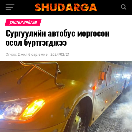
УЛСТӨР НИЙГЭМ
Сургуулийн автобус мөргөсөн
осол бүртгэгджээ
Огноо:
2 жил 6 сар.өмнө
,
2024/02/21