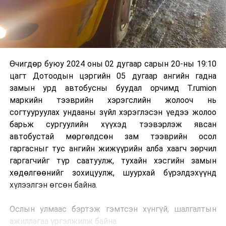
Өчигдөр буюу 2024 оны 02 дугаар сарын 20-ны 19:10
цагт Дотоодын цэргийн 05 дугаар ангийн гадна
замын урд автобусны буудал орчимд T.rumion
маркийн тээврийн хэрэгслийн жолооч нь
согтууруулах ундааны зүйл хэрэглэсэн үедээ жолоо
барьж сургуулийн хүүхэд тээвэрлэж явсан
автобустай мөргөлдсөн зам тээврийн осол
гаргасныг тус ангийн жижүүрийн алба хаагч зөрчил
гаргагчийг түр саатуулж, тухайн хэсгийн замын
хөдөлгөөнийг зохицуулж, шуурхай бүрэлдэхүүнд
хүлээлгэн өгсөн байна.
Ослын улмаас бэртэж гэмтсэн хүнгүй, шалгалтын
ажиллагаа үргэлжилж байна.