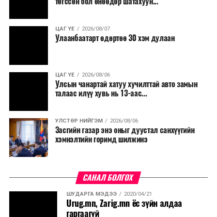
төгссөн бол өнөөдөр шатахуун...
салбар бүрдээ урсгал зардлыг 20 хувиар бууруулах,
нөхөн томилгоо хийхгүй байх, аялал, амралт, зугаалга,
ЦАГ ҮЕ
2026/08/07
хамт олны урлаг, спортын арга хэмжээг зохион
Улаанбаатарт өдөртөө 30 хэм дулаан
байгуулахгүй байх, төрийн албанд шинэ орон тоо бий
болгохгүй байх, эрчим хүчний хэрэглээг хэмнэх, хурал,
сургалтыг цахим хэлбэрт шилжүүлэх, төрийн албан
ЦАГ ҮЕ
2026/08/06
хаагчдыг зарим өдрүүдэд цахимаар ажиллуулах арга
Улсын чанартай хатуу хучилттай авто замын
хэмжээг үргэлжлүүлэхийг үүрэг болголоо.
талаас илүү хувь нь 13-аас...
Төсвийн сахилга бат сайжирч, эдийн засгийн нөхцөл
УЛСТӨР НИЙГЭМ
2026/08/06
байдал хэвийн болсон тохиолдолд эдгээр
Засгийн газар энэ оныг дуустал санхүүгийн
хязгаарлалтыг үе шаттайгаар сулруулах юм.
хэмнэлтийн горимд шилжинэ
САНАЛ БОЛГОХ
ШУДАРГА МЭДЭЭ
2020/04/21
Urug.mn, Zarig.mn ёс зүйн алдаа
гаргаагүй