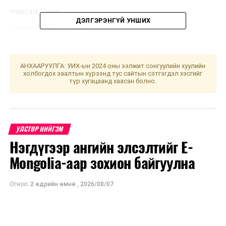
УНШСАН:
1668
ДЭЛГЭРЭНГҮЙ УНШИХ
ДАРААХ МЭДЭЭ
Мал эмнэлгийн хүрээлэнгийн эрдэмтэд зудтай бүс
нутагт ажиллана
ӨМНӨХ МЭДЭЭ
АНХААРУУЛГА: УИХ-ын 2024 оны ээлжит сонгуулийн хуулийн
Шатахууны хангамжийг тогтвортой байлгах талаар ОХУ,
холбогдох заалтын хүрээнд тус сайтын сэтгэгдэл хэсгийг
түр хугацаанд хаасан болно.
Монгол Улсын Засгийн газар хоорондын хэлэлцээр
байгуулна
УЛСТӨР НИЙГЭМ
Нэгдүгээр ангийн элсэлтийг E-
Mongolia-аар зохион байгуулна
Огноо:
2 өдрийн өмнө
,
2026/08/07