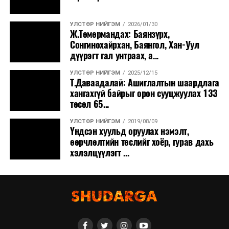
УЛСТӨР НИЙГЭМ
2026/01/30
Ж.Төмөрмандах: Баянзүрх,
Сонгинохайрхан, Баянгол, Хан-Уул
дүүрэгт гал унтраах, а...
УЛСТӨР НИЙГЭМ
2025/12/15
Т.Даваадалай: Ашиглалтын шаардлага
хангахгүй байрыг орон сууцжуулах 133
төсөл 65...
УЛСТӨР НИЙГЭМ
2019/08/09
Үндсэн хуульд оруулах нэмэлт,
өөрчлөлтийн төслийг хоёр, гурав дахь
хэлэлцүүлэгт ...