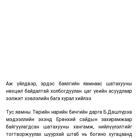
нэвтрүүлэхийг хориглосон эм бэлдмэлүүд
Аж үйлдвэр, эрдэс баялгийн яамнаас шатахууны
нөхцөл байдалтай холбогдуулан цаг үеийн асуудлаар
ээлжит хэвлэлийн бага хурал хийлээ.
Тус яамны Төрийн нарийн бичгийн дарга Б.Дашпүрэв
мэдээллийн эхэнд Ерөнхий сайдын захирамжаар
байгуулагдсан шатахууны хангамж, нийлүүлэлтийг
тогтворжуулах шуурхай штаб нь богино хугацаанд