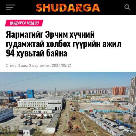
ШУДАРГА МЭДЭЭ
Яармагийг Эрчим хүчний
гудамжтай холбох гүүрийн ажил
94 хувьтай байна
Огноо:
2 жил 2 сар.өмнө
,
2024/05/21