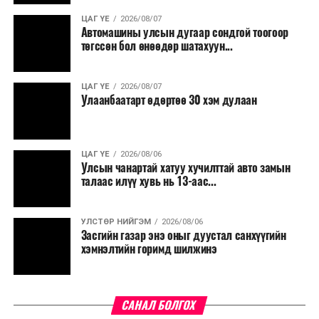
ЦАГ ҮЕ
2026/08/07
Түүнчлэн түлш, улаанбуудай, хүнсний ногооны нөөц
Автомашины улсын дугаар сондгой тоогоор
бүрдүүлэх зоорь, агуулах барих аж ахуйн нэгжүүдэд
төгссөн бол өнөөдөр шатахуун...
хөнгөлөлттэй зээл олгох, цахилгааны хөнгөлөлт
үзүүлэхийг салбарын сайд нарт үүрэг болголоо.
ЦАГ ҮЕ
2026/08/07
Улаанбаатарт өдөртөө 30 хэм дулаан
ЦАГ ҮЕ
2026/08/06
Улсын чанартай хатуу хучилттай авто замын
талаас илүү хувь нь 13-аас...
УЛСТӨР НИЙГЭМ
2026/08/06
Засгийн газар энэ оныг дуустал санхүүгийн
хэмнэлтийн горимд шилжинэ
САНАЛ БОЛГОХ