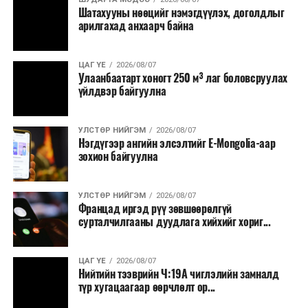
Шатахууны нөөцийг нэмэгдүүлэх, доголдлыг
болон арилжааны банкуудтай хамтран стратегийн
арилгахад анхаарч байна
бүтээгдэхүүний нөөц бүрдүүлэх, хадгалах, түгээх,
борлуулах бүх шатанд цахим төлбөрийн баримт
үйлдэж, бүртгэлийг ил тод болгох юм.
ЦАГ ҮЕ
2026/08/07
Улаанбаатарт хоногт 250 м³ лаг боловсруулах
үйлдвэр байгуулна
2026 оны намар бэлтгэж, 2027 оны хавар худалдаанд
гаргах нөөцийн махны бүрдүүлэлтэд Нийслэлийн
Засаг дарга Б.Пүрэвдагваг онцгойлон анхаарч
УЛСТӨР НИЙГЭМ
2026/08/07
Нэгдүгээр ангийн элсэлтийг E-Mongolia-аар
ажиллахыг Ерөнхий сайд үүрэг болгожээ.
зохион байгуулна
Нөөцийн махыг цахим системд бүртгэснээр мах
бэлтгэлийн явц, нөөцийн үлдэгдэл ил тод болно. Мөн
УЛСТӨР НИЙГЭМ
2026/08/07
хөнгөлөлттэй зээлийг зориулалтын бусаар ашиглах
Францад иргэд рүү зөвшөөрөлгүй
сурталчилгааны дуудлага хийхийг хориг...
явдлыг таслан зогсоох, хүртээмжийг нэмэгдүүлэх,
өрсөлдөөнийг бий болгох боломжтой гэж үзжээ.
ЦАГ ҮЕ
2026/08/07
Иргэд агуулах, үйлдвэрээс махаа шууд худалдан авах,
Нийтийн тээврийн Ч:19А чиглэлийн замналд
түр хугацаагаар өөрчлөлт ор...
малчид системээр дамжуулан бүтээгдэхүүнээ
эцсийн хэрэглэгчид борлуулах боломж бүрдэх юм.