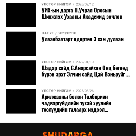
УЛСТӨР НИЙГЭМ
2026/02/12
УИХ-ын дарга Н.Учрал Оросын
Шинжлэх Ухааны Академид зочлов
ЦАГ ҮЕ
2020/02/10
Улаанбаатарт өдөртөө 3 хэм дулаан
УЛСТӨР НИЙГЭМ
2022/01/10
Шадар сайд С.Амарсайхан Онц бөгөөд
бүрэн эрхт Элчин сайд Цай Вэньруйг ...
УЛСТӨР НИЙГЭМ
2025/03/26
Арилжааны болон Төлбөрийн
чадваргүйдлийн тухай хуулийн
төслүүдийн талаарх мэдээл...