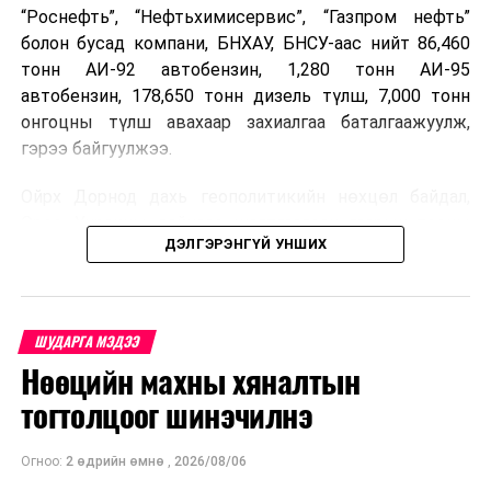
“Роснефть”, “Нефтьхимисервис”, “Газпром нефть”
болон бусад компани, БНХАУ, БНСУ-аас нийт 86,460
тонн АИ-92 автобензин, 1,280 тонн АИ-95
автобензин, 178,650 тонн дизель түлш, 7,000 тонн
онгоцны түлш авахаар захиалгаа баталгаажуулж,
гэрээ байгуулжээ.
Ойрх Дорнод дахь геополитикийн нөхцөл байдал,
Орос, Украины дайнаас шалтгаалсан газрын тосны
ДЭЛГЭРЭНГҮЙ УНШИХ
үнийн өсөлт дэлхийн зах зээлд буураагүй байна.
Үүний улмаас наймдугаар сард хил үнэ тонн тутамд
дахин өсөж, ОХУ болон бусад эх үүсвэрээс худалдан
авах шатахууны үнэ 1,200-2,000 ам.долларт хүрчээ.
ШУДАРГА МЭДЭЭ
Нөөцийн махны хяналтын
Иймд дотоодын зах зээл дэх үнийн өсөлтийг
сааруулахын тулд гаалийн болон онцгой албан
тогтолцоог шинэчилнэ
татварыг тэглэх шаардлага үүссэнийг салбарын сайд
танилцуулсан байна.
Огноо:
2 өдрийн өмнө
,
2026/08/06