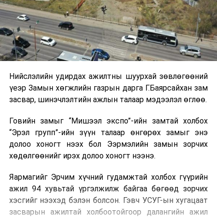
Нийслэлийн удирдах ажилтны шуурхай зөвлөгөөний
үеэр Замын хөгжлийн газрын дарга Г.Баярсайхан зам
засвар, шинэчлэлтийн ажлын талаар мэдээлэл өглөө.
Говийн замыг “Мишээл экспо”-ийн замтай холбох
“Эрэл групп”-ийн зүүн талаар өнгөрөх замыг энэ
долоо хоногт нээх бол Ээрмэлийн замын зорчих
хөдөлгөөнийг ирэх долоо хоногт нээнэ.
Яармагийг Эрчим хүчний гудамжтай холбох гүүрийн
ажил 94 хувьтай үргэлжилж байгаа бөгөөд зорчих
хэсгийг нээхэд бэлэн болсон. Гэвч УСУГ-ын хугацаат
засварын ажилтай холбоотойгоор далангийн ажил