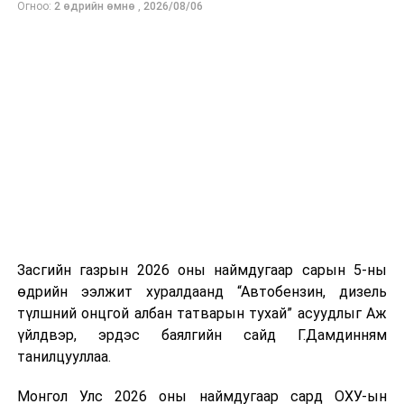
Огноо:
2 өдрийн өмнө
,
2026/08/06
нийлүүлэлтийг тогтворжуулах хүрээнд бусад эх
үүсвэрийг нэмэгдүүлэх чиглэлд анхаарч байна.
Замын-Үүд боомтоор 2000 тонн дизель түлш орж
ирсэн бөгөөд шилжүүлэн ачих ажиллагаа хийгдэж
байна" гэлээ
гэж Аж үйлдвэр, эрдэс баялгийн яамнаас
мэдээллээ.
Засгийн газрын 2026 оны наймдугаар сарын 5-ны
өдрийн ээлжит хуралдаанд “Автобензин, дизель
түлшний онцгой албан татварын тухай” асуудлыг Аж
үйлдвэр, эрдэс баялгийн сайд Г.Дамдинням
танилцууллаа.
Монгол Улс 2026 оны наймдугаар сард ОХУ-ын