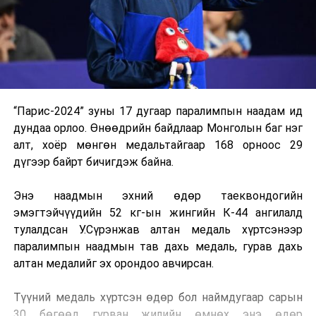
“Парис-2024” зуны 17 дугаар паралимпын наадам ид
дундаа орлоо. Өнөөдрийн байдлаар Монголын баг нэг
алт, хоёр мөнгөн медальтайгаар 168 орноос 29
дүгээр байрт бичигдэж байна.
Энэ наадмын эхний өдөр таеквондогийн
эмэгтэйчүүдийн 52 кг-ын жингийн К-44 ангилалд
тулалдсан У.Сүрэнжав алтан медаль хүртсэнээр
паралимпын наадмын тав дахь медаль, гурав дахь
алтан медалийг эх орондоо авчирсан.
Түүний медаль хүртсэн өдөр бол наймдугаар сарын
30 бөгөөд гурван жилийн өмнөх энэ өдөр