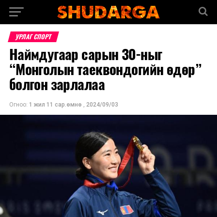
УРЛАГ СПОРТ
Наймдугаар сарын 30-ныг
“Монголын таеквондогийн өдөр”
болгон зарлалаа
Огноо:
1 жил 11 сар.өмнө
,
2024/09/03