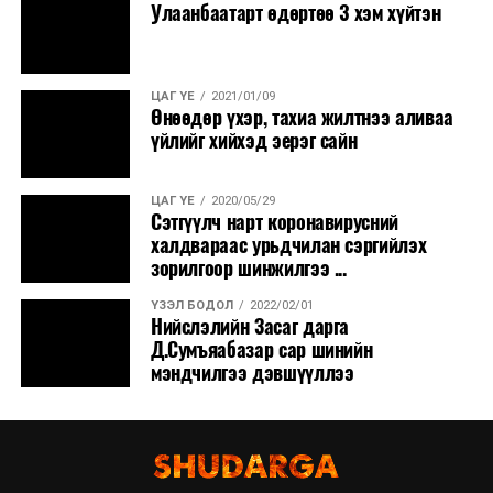
Улаанбаатарт өдөртөө 3 хэм хүйтэн
ЦАГ ҮЕ
2021/01/09
Өнөөдөр үхэр, тахиа жилтнээ аливаа
үйлийг хийхэд эерэг сайн
ЦАГ ҮЕ
2020/05/29
Сэтгүүлч нарт коронавирусний
халдвараас урьдчилан сэргийлэх
зорилгоор шинжилгээ ...
ҮЗЭЛ БОДОЛ
2022/02/01
Нийслэлийн Засаг дарга
Д.Сумъяабазар сар шинийн
мэндчилгээ дэвшүүллээ