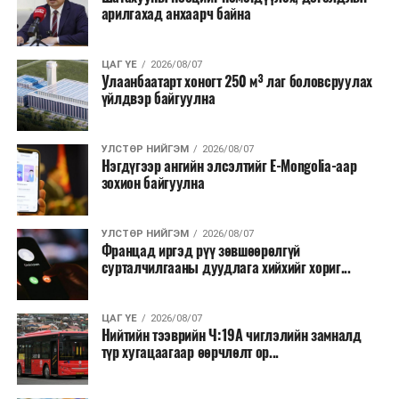
арилгахад анхаарч байна
ЦАГ ҮЕ
2026/08/07
Улаанбаатарт хоногт 250 м³ лаг боловсруулах
үйлдвэр байгуулна
УЛСТӨР НИЙГЭМ
2026/08/07
Нэгдүгээр ангийн элсэлтийг E-Mongolia-аар
зохион байгуулна
УЛСТӨР НИЙГЭМ
2026/08/07
Францад иргэд рүү зөвшөөрөлгүй
сурталчилгааны дуудлага хийхийг хориг...
ЦАГ ҮЕ
2026/08/07
Нийтийн тээврийн Ч:19А чиглэлийн замналд
түр хугацаагаар өөрчлөлт ор...