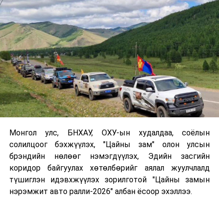
Монгол улс, БНХАУ, ОХУ-ын худалдаа, соёлын
солилцоог бэхжүүлэх, "Цайны зам" олон улсын
брэндийн нөлөөг нэмэгдүүлэх, Эдийн засгийн
коридор байгуулах хөтөлбөрийг аялал жуулчлалд
түшиглэн идэвхжүүлэх зорилготой "Цайны замын
нэрэмжит авто ралли-2026" албан ёсоор эхэллээ.