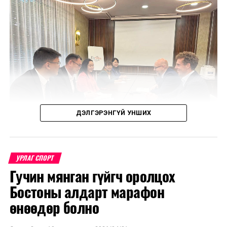
ДЭЛГЭРЭНГҮЙ УНШИХ
УРЛАГ СПОРТ
Гучин мянган гүйгч оролцох
Уулзалтаар Польш болон Монголын өв соёл, ахуй
Бостоны алдарт марафон
амьдрал, үндэстний онцлогийг харуулсан
бүтээлүүдийг солилцохоор боллоо.
өнөөдөр болно
МҮОНТ, "Дэлхийн морьтнууд" төслийн хамтран