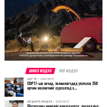
онд зохион байгуулагдсан. Түүнээс хойш жил бүр
тасралтгүй зохион байгуулагдаж ирсэн бөгөөд АНУ-
ын Эх орончдын өдөрт зориулан дөрөвдүгээр сарын
гурав дахь Даваа гаригт уламжлал болгон явуулдаг.
Олон улсын марафоны тэмцээнүүд дундаас нэр
хүндээрээ тэргүүлэх энэхүү уралдаанд оролцохын
тулд гүйгчид тодорхой босго хугацаа давсан байх
шаардлагатай нь онцлог юм.
ШИНЭ МЭДЭЭ
ТОП МЭДЭЭ
ЦАГ ҮЕ
2026/08/07
COP17-ын зочид, төлөөлөгчдөд үйлчлэх 250
орчим жолоочийг сургалтад х...
ШУДАРГА МЭДЭЭ
2026/08/07
Шатахууны нөөцийг нэмэгдүүлэх, доголдлыг