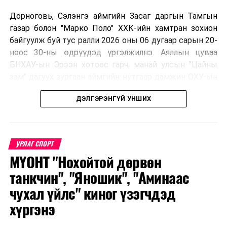
Дорноговь, Сэлэнгэ аймгийн Засаг даргын Тамгын
газар болон "Марко Поло" ХХК-ийн хамтран зохион
байгуулж буй тус ралли 2026 оны 06 дугаар сарын 20-
ноос 30-ны өдрүүдэд үргэлжилнэ. Аяллын цуваа
БНХАУ-ын Эрээн хотоос гарч, манай улсын "Цайны
зам" дагуух зургаан аймгийн нутгаар дамжин ОХУ-ын
Улаан-Үд хотноо барианд орох маршруттай бөгөөд
ДЭЛГЭРЭНГҮЙ УНШИХ
улс тус бүрээс авто спорт сонирхогч тамирчдын 10
автомашин, нийт 75 гаруй хүн бүхий аяллын баг,
хэвлэл мэдээллийн төлөөлөл оролцож байна.
УРЛАГ СПОРТ
МҮОНТ "Нохойтой дөрвөн
Тус автомашинтай брэнд аяллыг зохион байгуулах
танкчин", "Яношик", "Аминаас
шийдвэрийг гурван орны Аялал жуулчлалын сайд
чухал үйлс" киног үзэгчдэд
нарын 2025 онд Дархан-Уул аймагт хийсэн IX
хүргэнэ
уулзалтын үеэр гаргасан бөгөөд энэхүү санаачилгыг
Монголын улсын талаас ийнхүү ажил хэрэг болгож