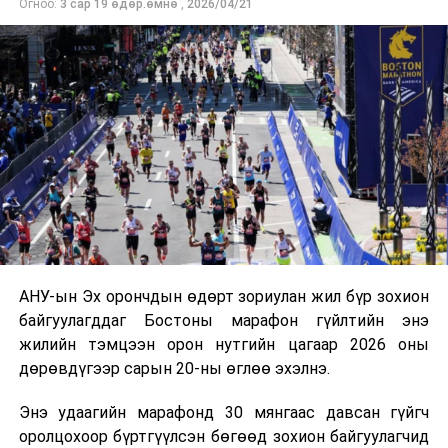
Огноо:
3 сар 19 өдөр.өмнө
,
2026/04/21
бүтээсэн "Зөн дагасан монгол адуу" баримтат киног
долоодугаар сарын 13-нд Дэлхийн адууны өдрөөр
Польш улсын үзэгчдийн хүртээл болгоно.
АНУ-ын Эх орончдын өдөрт зориулан жил бүр зохион
байгуулагддаг Бостоны марафон гүйлтийн энэ
жилийн тэмцээн орон нутгийн цагаар 2026 оны
дөрөвдүгээр сарын 20-ны өглөө эхэлнэ.
Энэ удаагийн марафонд 30 мянгаас давсан гүйгч
оролцохоор бүртгүүлсэн бөгөөд зохион байгуулагчид