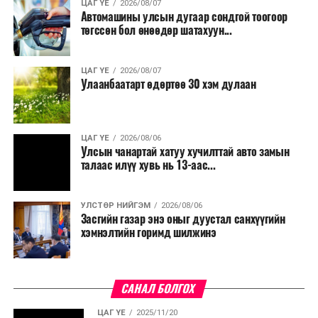
ЦАГ ҮЕ
2026/08/07
Автомашины улсын дугаар сондгой тоогоор
төгссөн бол өнөөдөр шатахуун...
ЦАГ ҮЕ
2026/08/07
Улаанбаатарт өдөртөө 30 хэм дулаан
ЦАГ ҮЕ
2026/08/06
Улсын чанартай хатуу хучилттай авто замын
талаас илүү хувь нь 13-аас...
УЛСТӨР НИЙГЭМ
2026/08/06
Засгийн газар энэ оныг дуустал санхүүгийн
хэмнэлтийн горимд шилжинэ
САНАЛ БОЛГОХ
ЦАГ ҮЕ
2025/11/20