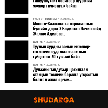
Гашуунсухайт боомтоор нүүрсний
экспорт нэмэгдэж байна
УЛСТӨР НИЙГЭМ
2021/06/30
Монгол-Казахстаны парламентын
бүлгийн дарга Х.Баделхан Элчин сайд
Жалгас Адилбае...
ЦАГ ҮЕ
2026/03/04
Туулын хурдны замын инженер-
геологийн судалгааны ажлын
гүйцэтгэл 70 хувьтай байн...
ЦАГ ҮЕ
2026/03/30
Дулааны тавдугаар цахилгаан
станцын төслийн барилга угсралтын
бэлтгэл ажил эрчим...