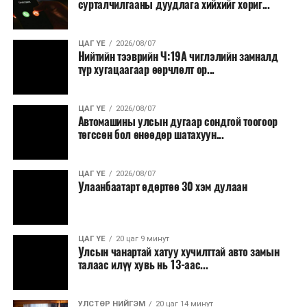
сурталчилгааны дуудлага хийхийг хориг...
ЦАГ ҮЕ
2026/08/07
Нийтийн тээврийн Ч:19А чиглэлийн замналд
түр хугацаагаар өөрчлөлт ор...
ЦАГ ҮЕ
2026/08/07
Автомашины улсын дугаар сондгой тоогоор
төгссөн бол өнөөдөр шатахуун...
ЦАГ ҮЕ
2026/08/07
Улаанбаатарт өдөртөө 30 хэм дулаан
ЦАГ ҮЕ
20 цаг 9 минут
Улсын чанартай хатуу хучилттай авто замын
талаас илүү хувь нь 13-аас...
УЛСТӨР НИЙГЭМ
20 цаг 14 минут