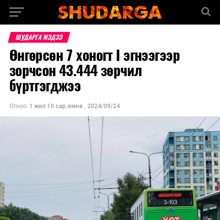
ШУДАРГА МЭДЭЭ
Өнгөрсөн 7 хоногт I эгнээгээр
зорчсон 43.444 зөрчил
бүртгэгджээ
Огноо:
1 жил 10 сар.өмнө
,
2024/09/24