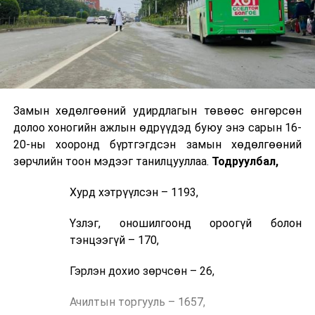
Замын хөдөлгөөний удирдлагын төвөөс өнгөрсөн
долоо хоногийн ажлын өдрүүдэд буюу энэ сарын 16-
20-ны хооронд бүртгэгдсэн замын хөдөлгөөний
зөрчлийн тоон мэдээг танилцууллаа.
Тодруулбал,
Хурд хэтрүүлсэн – 1193,
Үзлэг, оношилгоонд ороогүй болон
тэнцээгүй – 170,
Гэрлэн дохио зөрчсөн – 26,
Ачилтын торгууль – 1657,