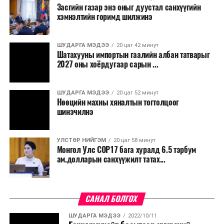
Засгийн газар энэ оныг дуустал санхүүгийн
хэмнэлтийн горимд шилжинэ
ШУДАРГА МЭДЭЭ
20 цаг 42 минут
Шатахууны импортын гаалийн албан татварыг
2027 оны хоёрдугаар сарын ...
ШУДАРГА МЭДЭЭ
20 цаг 52 минут
Нөөцийн махны хяналтын тогтолцоог
шинэчилнэ
УЛСТӨР НИЙГЭМ
20 цаг 58 минут
Монгол Улс COP17 бага хуралд 6.5 тэрбум
ам.долларын санхүүжилт татах...
САНАЛ БОЛГОХ
ШУДАРГА МЭДЭЭ
2022/10/11