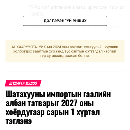
"E-Police" аппликейшнаар ирүүлсэн зөрчил
- 3082;
ДЭЛГЭРЭНГҮЙ УНШИХ
Автобусны буюу 1-р эгнээгээр зорчсон –
43.444;
Түр болон удаан зогсох хориотой газар
АНХААРУУЛГА: УИХ-ын 2024 оны ээлжит сонгуулийн хуулийн
холбогдох заалтын хүрээнд тус сайтын сэтгэгдэл хэсгийг
зогссон - 2928 зөрчил бүртгэгдсэн байна.
түр хугацаанд хаасан болно.
Иймд жолооч та бүхэн замын хөдөлгөөнд дүрмийн
дагуу соёлтой оролцоно уу.
ШУДАРГА МЭДЭЭ
Шатахууны импортын гаалийн
албан татварыг 2027 оны
УНШСАН:
1213
хоёрдугаар сарын 1 хүртэл
ДАРААХ МЭДЭЭ
Д.Амарбаясгалан: Манай парламент иргэдийнхээ
тэглэнэ
шаардлагад нийцсэн 21-р зууны үзэл баримтлалтай
хууль, эрх зүйн реформ хийнэ