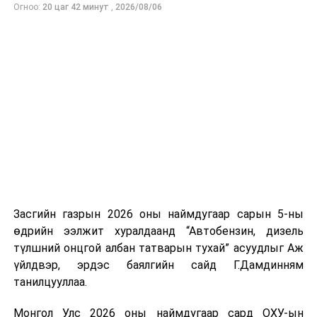
Огноо:
20 цаг 42 минут
,
2026/08/06
ӨМНӨХ МЭДЭЭ
Б.Одбаяр: Шөнөдөө хасах хэмд хүрч байгаа учраас
асфальт хучилтыг өдрийн цагаар хийхээс өөр аргагүй
Засгийн газрын 2026 оны наймдугаар сарын 5-ны
өдрийн ээлжит хуралдаанд “Автобензин, дизель
түлшний онцгой албан татварын тухай” асуудлыг Аж
үйлдвэр, эрдэс баялгийн сайд Г.Дамдинням
танилцууллаа.
Монгол Улс 2026 оны наймдугаар сард ОХУ-ын