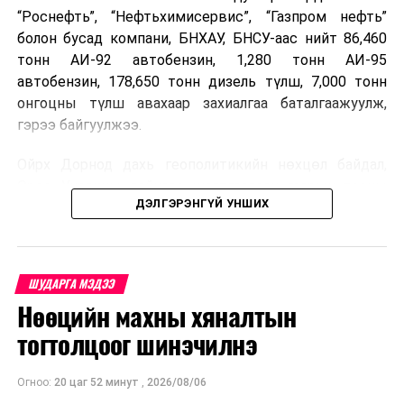
“Роснефть”, “Нефтьхимисервис”, “Газпром нефть”
болон бусад компани, БНХАУ, БНСУ-аас нийт 86,460
тонн АИ-92 автобензин, 1,280 тонн АИ-95
автобензин, 178,650 тонн дизель түлш, 7,000 тонн
онгоцны түлш авахаар захиалгаа баталгаажуулж,
гэрээ байгуулжээ.
Ойрх Дорнод дахь геополитикийн нөхцөл байдал,
Орос, Украины дайнаас шалтгаалсан газрын тосны
ДЭЛГЭРЭНГҮЙ УНШИХ
үнийн өсөлт дэлхийн зах зээлд буураагүй байна.
Үүний улмаас наймдугаар сард хил үнэ тонн тутамд
дахин өсөж, ОХУ болон бусад эх үүсвэрээс худалдан
авах шатахууны үнэ 1,200-2,000 ам.долларт хүрчээ.
ШУДАРГА МЭДЭЭ
Нөөцийн махны хяналтын
Иймд дотоодын зах зээл дэх үнийн өсөлтийг
сааруулахын тулд гаалийн болон онцгой албан
тогтолцоог шинэчилнэ
татварыг тэглэх шаардлага үүссэнийг салбарын сайд
танилцуулсан байна.
Огноо:
20 цаг 52 минут
,
2026/08/06