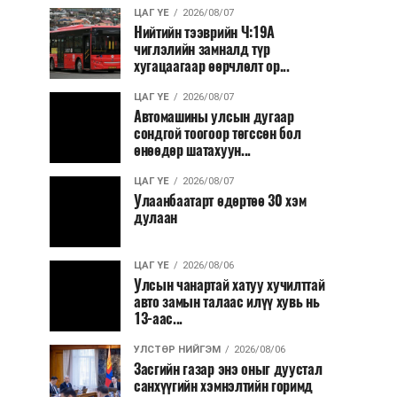
ЦАГ ҮЕ
2026/08/07
Нийтийн тээврийн Ч:19А
чиглэлийн замналд түр
хугацаагаар өөрчлөлт ор...
ЦАГ ҮЕ
2026/08/07
Автомашины улсын дугаар
сондгой тоогоор төгссөн бол
өнөөдөр шатахуун...
ЦАГ ҮЕ
2026/08/07
Улаанбаатарт өдөртөө 30 хэм
дулаан
ЦАГ ҮЕ
2026/08/06
Улсын чанартай хатуу хучилттай
авто замын талаас илүү хувь нь
13-аас...
УЛСТӨР НИЙГЭМ
2026/08/06
Засгийн газар энэ оныг дуустал
санхүүгийн хэмнэлтийн горимд