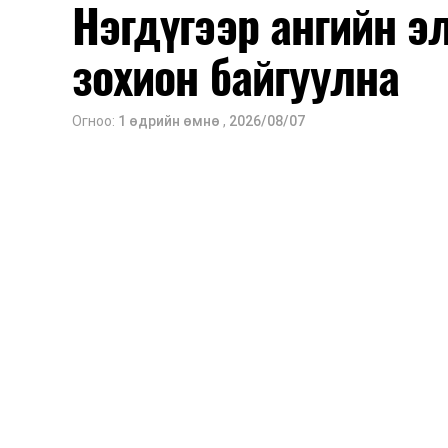
Нэгдүгээр ангийн э
зохион байгуулна
Огноо:
1 өдрийн өмнө
,
2026/08/07