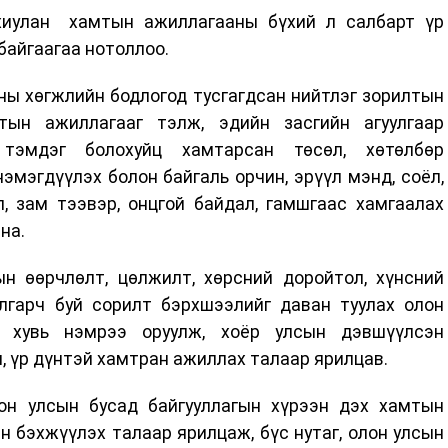
хиулан хамтын ажиллагааны бүхий л салбарт үр
байгаагаа нотоллоо.
аны хөгжлийн бодлогод тусгагдсан нийтлэг зорилтын
тын ажиллагааг тэлж, эдийн засгийн агуулгаар
 тэмдэг болохуйц хамтарсан төсөл, хөтөлбөр
нэмэгдүүлэх болон байгаль орчин, эрүүл мэнд, соёл,
л, зам тээвэр, онцгой байдал, гамшгаас хамгаалах
ана.
ын өөрчлөлт, цөлжилт, хөрсний доройтол, хүнсний
лгарч буй сорилт бэрхшээлийг даван туулах олон
 хувь нэмрээ оруулж, хоёр улсын дэвшүүлсэн
н, үр дүнтэй хамтран ажиллах талаар ярилцав.
он улсын бусад байгууллагын хүрээн дэх хамтын
 бэхжүүлэх талаар ярилцаж, бүс нутаг, олон улсын