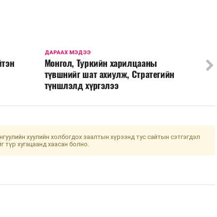
ДАРААХ МЭДЭЭ
йтэн
Монгол, Туркийн харилцааны
түвшнийг шат ахиулж, Стратегийн
түншлэлд хүргэлээ
гуулийн хуулийн холбогдох заалтын хүрээнд тус сайтын сэтгэгдэл
йг түр хугацаанд хаасан болно.