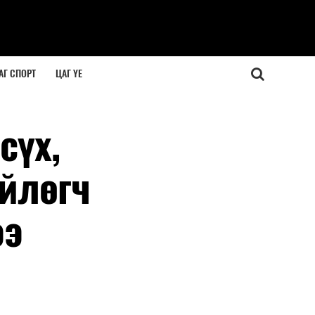
АГ СПОРТ
ЦАГ ҮЕ
сүх,
йлөгч
ээ