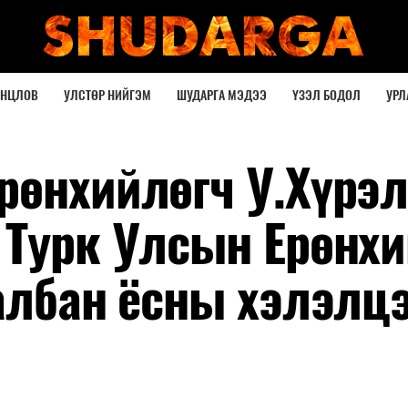
ОНЦЛОВ
УЛСТӨР НИЙГЭМ
ШУДАРГА МЭДЭЭ
ҮЗЭЛ БОДОЛ
УРЛ
рөнхийлөгч У.Хүрэл
 Турк Улсын Ерөнхи
 албан ёсны хэлэлц