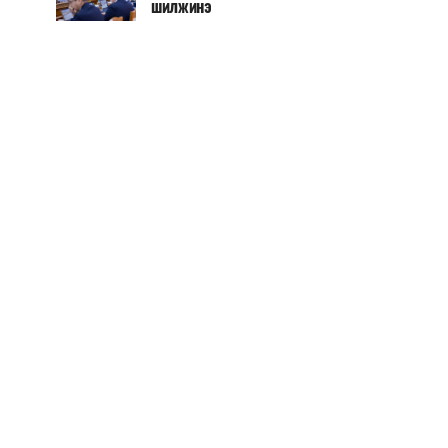
шилжинэ