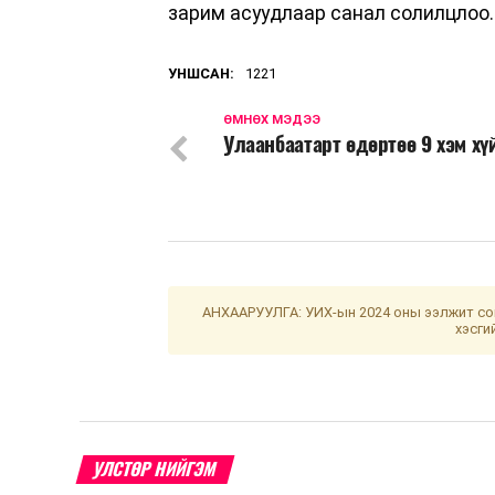
зарим асуудлаар санал солилцлоо.
УНШСАН:
1221
ӨМНӨХ МЭДЭЭ
Улаанбаатарт өдөртөө 9 хэм хү
АНХААРУУЛГА: УИХ-ын 2024 оны ээлжит сон
хэсги
УЛСТӨР НИЙГЭМ