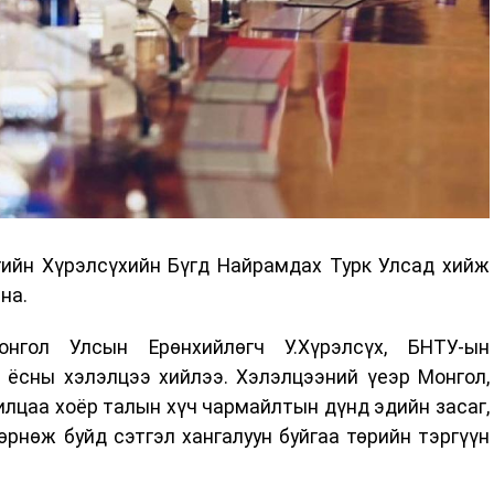
гийн Хүрэлсүхийн Бүгд Найрамдах Турк Улсад хийж
йна.
нгол Улсын Ерөнхийлөгч У.Хүрэлсүх, БНТУ-ын
н ёсны хэлэлцээ хийлээ. Хэлэлцээний үеэр Монгол,
лцаа хоёр талын хүч чармайлтын дүнд эдийн засаг,
рнөж буйд сэтгэл хангалуун буйгаа төрийн тэргүүн