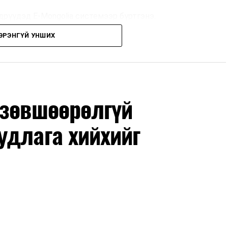
дрүүдэд E-Mongolia системээр бүртгэнэ.
ЭРЭНГҮЙ УНШИХ
дрүүдэд E-Mongolia системээр бүртгэнэ.
гийн баг сургуулиуд дээр ажиллахгүй.
 зөвшөөрөлгүй
удлага хийхийг
маар эхэлнэ.
нхимаар үргэлжилнэ.
утнуудыг дотуур байранд оруулж эхэлнэ.
ны зохицуулалт