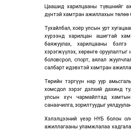
Цаашид харилцааны түвшнийг а
дүнтэй хамтран ажиллахын төлөө 
Тухайлбал, хоёр улсын урт хугаца
хүрээнд харилцан ашигтай хам
баяжуулах, харилцааны бэлгэ
хэрэгжүүлэх, хөрөнгө оруулалтыг 
боловсрол, спорт, аялал жуулчла
салбарт идэвхтэй хамтран ажилл
Төрийн тэргүүн нар уур амьсгал
хомсдол зэрэг дэлхий дахинд ту
улсын хүч чармайлтад хамтын
санаачилга, зорилтуудыг уялдуула
Хэлэлцээний үеэр НҮБ болон ол
ажиллагааны уламжлалаа хадгалан