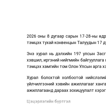
2026 оны 8 дугаар сарын 17-28-ны ө
тэмцэх тухай конвенцын Талуудын 17 ду
Энэ хурал нь дэлхийн 197 улсын Засг
хэвшил, иргэний нийгмийн байгууллага 
тэмцэх хамгийн том Олон Улсын арга 
Хурал болохтой холбоотой нийслэлий
үйлчилгээний хэвийн ажиллагааг ханг
ажиллагаанд дараах зохицуулалт хэрэг
Цэцэрлэгийн бүртгэл