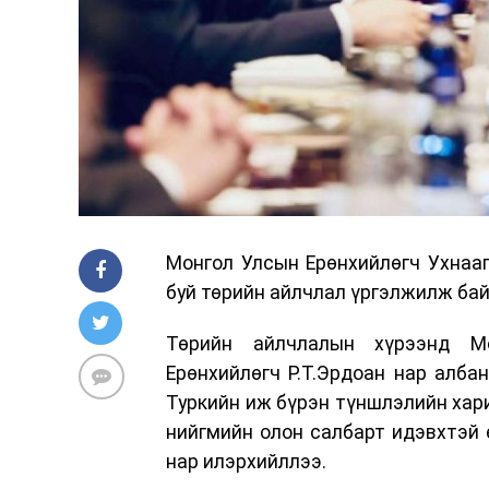
Монгол Улсын Ерөнхийлөгч Ухнаа
буй төрийн айлчлал үргэлжилж ба
Төрийн айлчлалын хүрээнд Мо
Ерөнхийлөгч Р.Т.Эрдоан нар алба
Туркийн иж бүрэн түншлэлийн хари
нийгмийн олон салбарт идэвхтэй ө
нар илэрхийллээ.