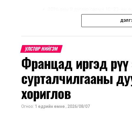
2026 оны 8 дугаар сарын 10–23-ны ө
Нэгдүгээр ангийн элсэлт
ДЭЛГ
2026 оны 8 дугаар сарын 17–28-ны ө
Энэ хугацаанд хүүхэд бүртгэх дэмжлэ
УЛСТӨР НИЙГЭМ
Францад иргэд рүү
Их, дээд сургуулийн хичээл
сурталчилгааны ду
2026 оны 9 дүгээр сарын 1-нээс цахи
2026 оны 9 дүгээр сарын 14-нөөс та
хориглов
Оюутны дотуур байр
Огноо:
1 өдрийн өмнө
,
2026/08/07
2026 оны 9 дүгээр сарын 13-наас ою
Сургууль, цэцэрлэгийн үйл ажиллагаа