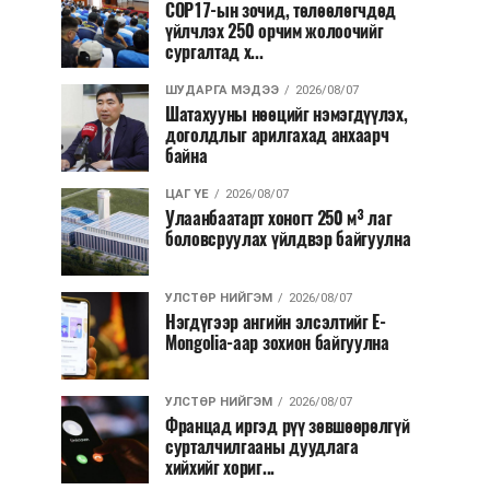
COP17-ын зочид, төлөөлөгчдөд
үйлчлэх 250 орчим жолоочийг
сургалтад х...
ШУДАРГА МЭДЭЭ
2026/08/07
Шатахууны нөөцийг нэмэгдүүлэх,
доголдлыг арилгахад анхаарч
байна
ЦАГ ҮЕ
2026/08/07
Улаанбаатарт хоногт 250 м³ лаг
боловсруулах үйлдвэр байгуулна
УЛСТӨР НИЙГЭМ
2026/08/07
Нэгдүгээр ангийн элсэлтийг E-
Mongolia-аар зохион байгуулна
УЛСТӨР НИЙГЭМ
2026/08/07
Францад иргэд рүү зөвшөөрөлгүй
сурталчилгааны дуудлага
хийхийг хориг...