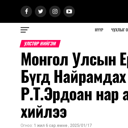
НҮҮР
ЧУХЛЫГ 
УЛСТӨР НИЙГЭМ
Монгол Улсын Е
Бүгд Найрамдах
Р.Т.Эрдоан нар
хийлээ
Огноо:
1 жил 6 сар.өмнө
,
2025/01/17