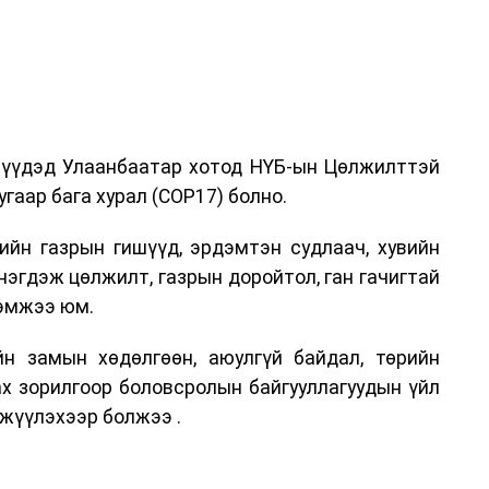
дрүүдэд Улаанбаатар хотод НҮБ-ын Цөлжилттэй
гаар бага хурал (COP17) болно.
ийн газрын гишүүд, эрдэмтэн судлаач, хувийн
нэгдэж цөлжилт, газрын доройтол, ган гачигтай
хэмжээ юм.
н замын хөдөлгөөн, аюулгүй байдал, төрийн
ах зорилгоор боловсролын байгууллагуудын үйл
жүүлэхээр болжээ .