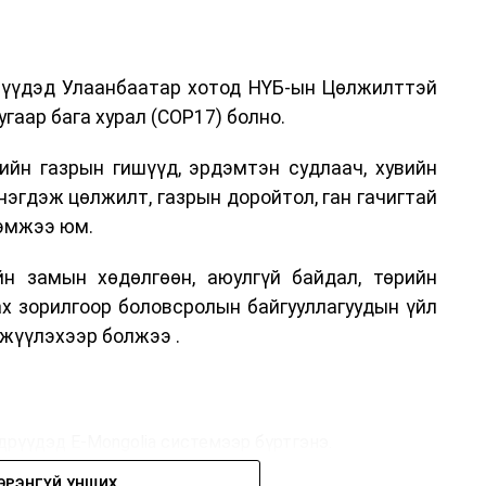
дрүүдэд Улаанбаатар хотод НҮБ-ын Цөлжилттэй
гаар бага хурал (COP17) болно.
ийн газрын гишүүд, эрдэмтэн судлаач, хувийн
нэгдэж цөлжилт, газрын доройтол, ган гачигтай
хэмжээ юм.
н замын хөдөлгөөн, аюулгүй байдал, төрийн
ах зорилгоор боловсролын байгууллагуудын үйл
жүүлэхээр болжээ .
дрүүдэд E-Mongolia системээр бүртгэнэ.
ЭРЭНГҮЙ УНШИХ