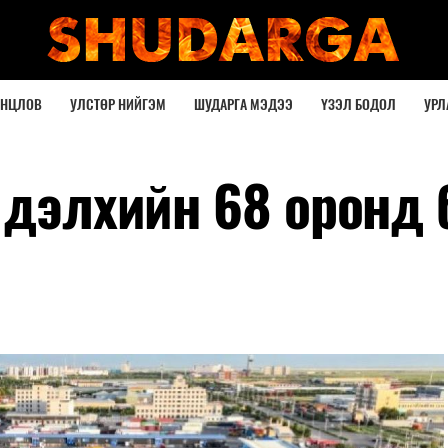
ОНЦЛОВ
УЛСТӨР НИЙГЭМ
ШУДАРГА МЭДЭЭ
ҮЗЭЛ БОДОЛ
УРЛ
 дэлхийн 68 оронд 