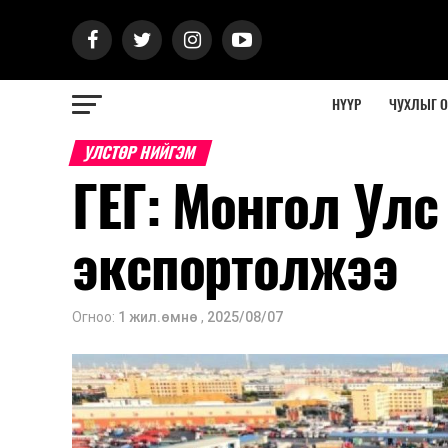
НҮҮР
ЧУХЛЫГ 
УЛСТӨР НИЙГЭМ
ГЕГ: Монгол Улс
экспортолжээ
Огноо:
1 жил.өмнө
,
2025/08/07