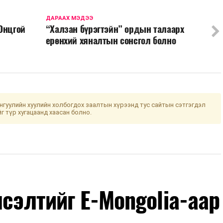
ДАРААХ МЭДЭЭ
Онцгой
“Халзан бүрэгтэйн” ордын талаарх
ерөнхий хяналтын сонсгол болно
гуулийн хуулийн холбогдох заалтын хүрээнд тус сайтын сэтгэгдэл
йг түр хугацаанд хаасан болно.
лсэлтийг E-Mongolia-аар