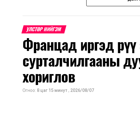
2026 оны 8 дугаар сарын 17–28-ны ө
Энэ хугацаанд хүүхэд бүртгэх дэмжлэ
УЛСТӨР НИЙГЭМ
Францад иргэд рүү
Их, дээд сургуулийн хичээл
сурталчилгааны ду
2026 оны 9 дүгээр сарын 1-нээс цахи
2026 оны 9 дүгээр сарын 14-нөөс та
хориглов
Оюутны дотуур байр
Огноо:
8 цаг 15 минут
,
2026/08/07
2026 оны 9 дүгээр сарын 13-наас ою
Сургууль, цэцэрлэгийн үйл ажиллагаа
2026 оны 8 дугаар сарын 17–28-ны 
байранд элсэлт, бүртгэл болон бусад