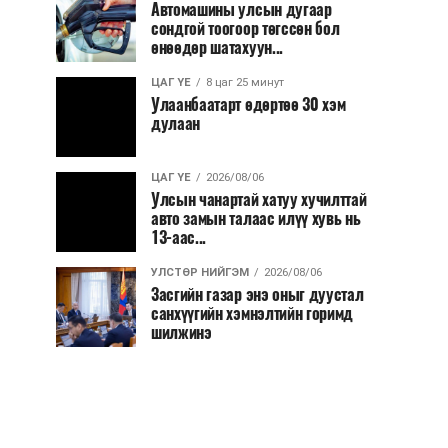
Автомашины улсын дугаар
сондгой тоогоор төгссөн бол
өнөөдөр шатахуун...
ЦАГ ҮЕ
8 цаг 25 минут
Улаанбаатарт өдөртөө 30 хэм
дулаан
ЦАГ ҮЕ
2026/08/06
Улсын чанартай хатуу хучилттай
авто замын талаас илүү хувь нь
13-аас...
УЛСТӨР НИЙГЭМ
2026/08/06
Засгийн газар энэ оныг дуустал
санхүүгийн хэмнэлтийн горимд
шилжинэ