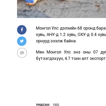
Монгол Улс дэлхийн 68 оронд бара
хувь, АНУ-д 1.2 хувь, ОХУ-д 0.4 х
орнууд эзэлж байна.
Мөн Монгол Улс энэ оны 07 дуг
бүтээгдэхүүн, 4.7 тонн алт экспо
УНШСАН:
1002