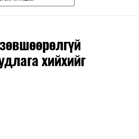
дрүүдэд E-Mongolia системээр бүртгэнэ.
гийн баг сургуулиуд дээр ажиллахгүй.
 зөвшөөрөлгүй
удлага хийхийг
маар эхэлнэ.
нхимаар үргэлжилнэ.
утнуудыг дотуур байранд оруулж эхэлнэ.
ны зохицуулалт
өдрүүдэд нийслэлийн бүх сургууль, цэцэрлэгт ажлын
 аливаа арга хэмжээ зохион байгуулахгүй болно.