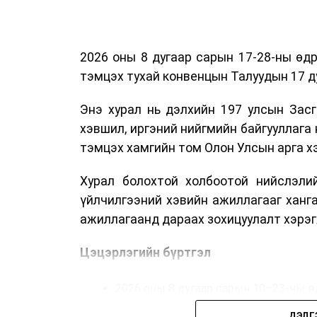
2026 оны 8 дугаар сарын 17-28-ны ө
тэмцэх тухай конвенцын Талуудын 17 ду
Энэ хурал нь дэлхийн 197 улсын Засг
хэвшил, иргэний нийгмийн байгууллага 
тэмцэх хамгийн том Олон Улсын арга 
Хурал болохтой холбоотой нийслэлий
үйлчилгээний хэвийн ажиллагааг ханг
ажиллагаанд дараах зохицуулалт хэрэг
Цэцэрлэгийн бүртгэл
2026 оны 8 дугаар сарын 10–23-ны ө
Нэгдүгээр ангийн элсэлт
ДЭЛГ