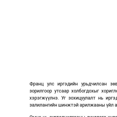
Франц улс иргэдийн урьдчилсан зөв
зорилгоор утсаар холбогдохыг хориг
хэрэгжүүлнэ. Уг зохицуулалт нь ирг
залилангийн шинжтэй арилжааны үйл а