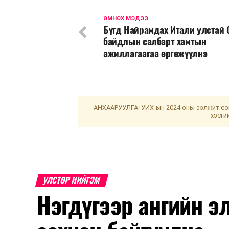
ӨМНӨХ МЭДЭЭ
Бүгд Найрамдах Итали улстай 
байдлын салбарт хамтын
ажиллагаагаа өргөжүүлнэ
АНХААРУУЛГА: УИХ-ын 2024 оны ээлжит сон
хэсги
УЛСТӨР НИЙГЭМ
Нэгдүгээр ангийн э