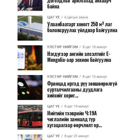
доголдлыг арилгахад анхаарч
байна
ЦАГ ҮЕ
6 цагын өмнө
Улаанбаатарт хоногт 250 м³ лаг
боловсруулах үйлдвэр байгуулна
УЛСТӨР НИЙГЭМ
8 цаг 10 минут
Нэгдүгээр ангийн элсэлтийг E-
Mongolia-аар зохион байгуулна
УЛСТӨР НИЙГЭМ
8 цаг 15 минут
Францад иргэд рүү зөвшөөрөлгүй
сурталчилгааны дуудлага
хийхийг хориг...
ЦАГ ҮЕ
8 цаг 19 минут
Нийтийн тээврийн Ч:19А
чиглэлийн замналд түр
хугацаагаар өөрчлөлт ор...
ЦАГ ҮЕ
8 цаг 21 минут