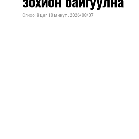
зохион байгуулна
Огноо:
8 цаг 10 минут
,
2026/08/07