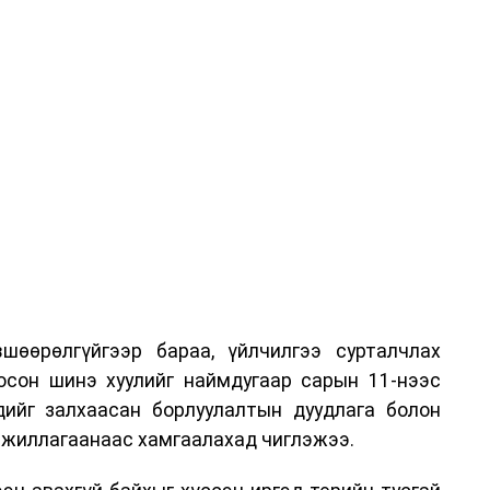
шөөрөлгүйгээр бараа, үйлчилгээ сурталчлах
лосон шинэ хуулийг наймдугаар сарын 11-нээс
эдийг залхаасан борлуулалтын дуудлага болон
жиллагаанаас хамгаалахад чиглэжээ.