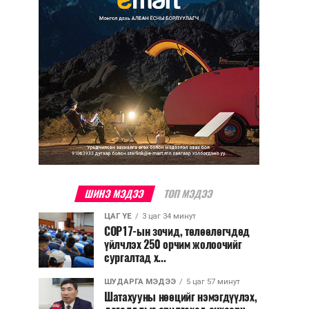
ШИНЭ МЭДЭЭ
ТОП МЭДЭЭ
ЦАГ ҮЕ
3 цаг 34 минут
COP17-ын зочид, төлөөлөгчдөд
үйлчлэх 250 орчим жолоочийг
сургалтад х...
ШУДАРГА МЭДЭЭ
5 цаг 57 минут
Шатахууны нөөцийг нэмэгдүүлэх,