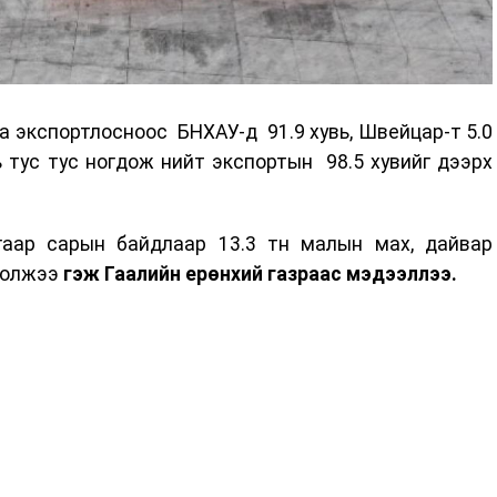
а экспортлосноос БНХАУ-д 91.9 хувь, Швейцар-т 5.0
увь тус тус ногдож нийт экспортын 98.5 хувийг дээрх
аар сарын байдлаар 13.3 тн малын мах, дайвар
ртолжээ
гэж Гаалийн ерөнхий газраас мэдээллээ.