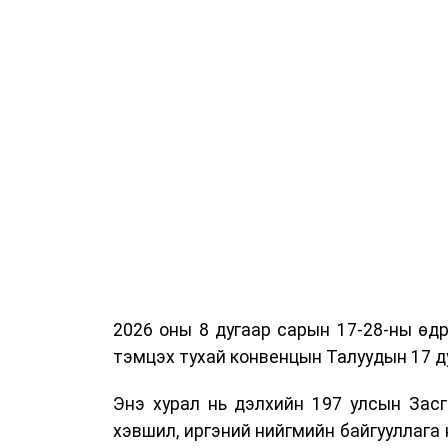
2026 оны 8 дугаар сарын 17-28-ны ө
тэмцэх тухай конвенцын Талуудын 17 ду
Энэ хурал нь дэлхийн 197 улсын Засг
хэвшил, иргэний нийгмийн байгууллага 