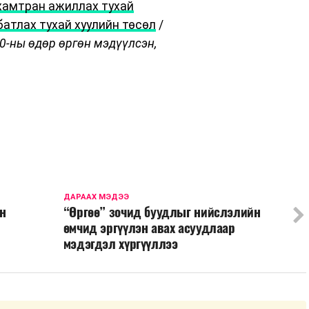
хамтран ажиллах тухай
батлах тухай хуулийн төсөл
/
30-ны өдөр өргөн мэдүүлсэн,
ДАРААХ МЭДЭЭ
ын
“Өргөө” зочид буудлыг нийслэлийн
өмчид эргүүлэн авах асуудлаар
мэдэгдэл хүргүүллээ