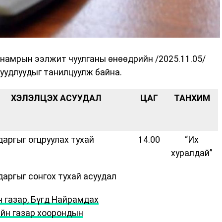
намрын ээлжит чуулганы өнөөдрийн /2025.11.05/
уудлуудыг танилцуулж байна.
ХЭЛЭЛЦЭХ АСУУДАЛ
ЦАГ
ТАНХИМ
даргыг огцруулах тухай
14.00
“Их
хуралдай”
даргыг сонгох тухай асуудал
 газар, Бүгд Найрамдах
йн газар хоорондын