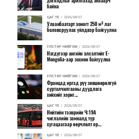
доголдлыг арилгахад анхаарч
байна
ЦАГ ҮЕ
2026/08/07
Улаанбаатарт хоногт 250 м³ лаг
боловсруулах үйлдвэр байгуулна
УЛСТӨР НИЙГЭМ
2026/08/07
Нэгдүгээр ангийн элсэлтийг E-
Mongolia-аар зохион байгуулна
УЛСТӨР НИЙГЭМ
2026/08/07
Францад иргэд рүү зөвшөөрөлгүй
сурталчилгааны дуудлага
хийхийг хориг...
ЦАГ ҮЕ
2026/08/07
Нийтийн тээврийн Ч:19А
чиглэлийн замналд түр
хугацаагаар өөрчлөлт ор...
ЦАГ ҮЕ
2026/08/07