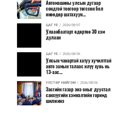
Автомашины улсын дугаар
сондгой тоогоор төгссөн бол
өнөөдөр шатахуун...
ЦАГ ҮЕ
2026/08/07
Улаанбаатарт өдөртөө 30 хэм
дулаан
ЦАГ ҮЕ
2026/08/06
Улсын чанартай хатуу хучилттай
авто замын талаас илүү хувь нь
13-аас...
УЛСТӨР НИЙГЭМ
2026/08/06
Засгийн газар энэ оныг дуустал
санхүүгийн хэмнэлтийн горимд
шилжинэ