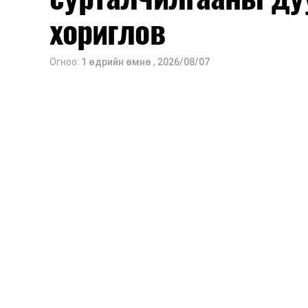
2026 оны 9 дүгээр сарын 14-нөөс та
хориглов
Оюутны дотуур байр
Огноо:
1 өдрийн өмнө
,
2026/08/07
2026 оны 9 дүгээр сарын 13-наас ою
Сургууль, цэцэрлэгийн үйл ажиллагаа
2026 оны 8 дугаар сарын 17–28-ны 
байранд элсэлт, бүртгэл болон бусад