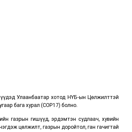
дрүүдэд Улаанбаатар хотод НҮБ-ын Цөлжилттэй
гаар бага хурал (COP17) болно.
ийн газрын гишүүд, эрдэмтэн судлаач, хувийн
нэгдэж цөлжилт, газрын доройтол, ган гачигтай