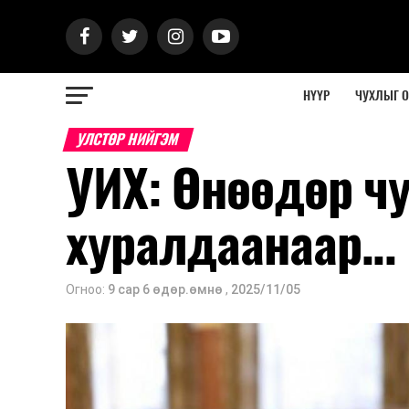
НҮҮР
ЧУХЛЫГ 
УЛСТӨР НИЙГЭМ
УИХ: Өнөөдөр ч
хуралдаанаар...
Огноо:
9 сар 6 өдөр.өмнө
,
2025/11/05