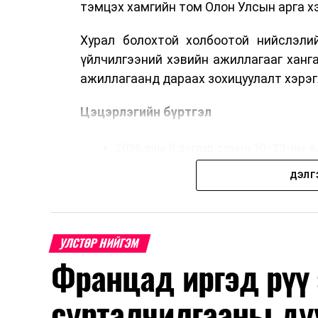
тэмцэх хамгийн том Олон Улсын арга 
Хурал болохтой холбоотой нийслэлий
үйлчилгээний хэвийн ажиллагааг ханг
ажиллагаанд дараах зохицуулалт хэрэг
Цэцэрлэгийн бүртгэл
2026 оны 8 дугаар сарын 10–23-ны ө
Нэгдүгээр ангийн элсэлт
ДЭЛГ
2026 оны 8 дугаар сарын 17–28-ны ө
Энэ хугацаанд хүүхэд бүртгэх дэмжлэ
УЛСТӨР НИЙГЭМ
Францад иргэд рүү
Их, дээд сургуулийн хичээл
сурталчилгааны ду
2026 оны 9 дүгээр сарын 1-нээс цахи