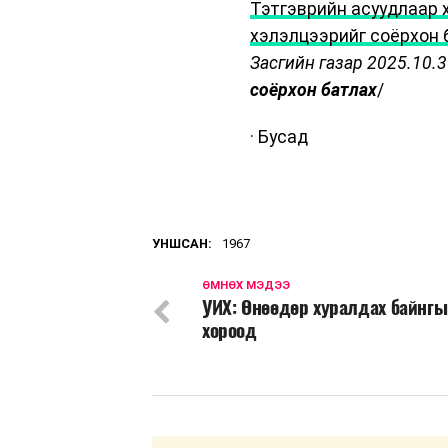
Тэтгэврийн асуудлаар 
хэлэлцээрийг соёрхон 
Засгийн газар 2025.10.
соёрхон батлах
/
· Бусад
УНШСАН:
1967
ӨМНӨХ МЭДЭЭ
УИХ: Өнөөдөр хуралдах байнг
хороод