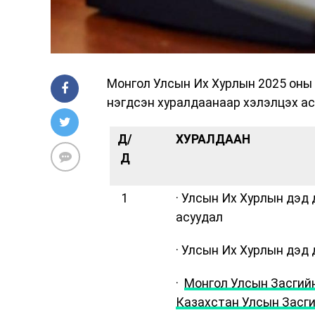
Монгол Улсын Их Хурлын 2025 оны 
нэгдсэн хуралдаанаар хэлэлцэх ас
Д/
ХУРАЛДААН
Д
1
· Улсын Их Хурлын дэд 
асуудал
· Улсын Их Хурлын дэд 
·
Монгол Улсын Засгийн
Казахстан Улсын Засги