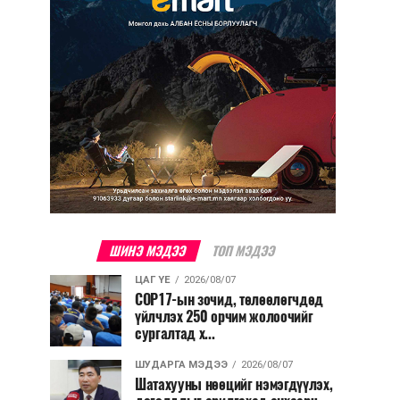
ШИНЭ МЭДЭЭ
ТОП МЭДЭЭ
ЦАГ ҮЕ
2026/08/07
COP17-ын зочид, төлөөлөгчдөд
үйлчлэх 250 орчим жолоочийг
сургалтад х...
ШУДАРГА МЭДЭЭ
2026/08/07
Шатахууны нөөцийг нэмэгдүүлэх,