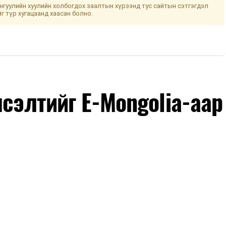
гуулийн хуулийн холбогдох заалтын хүрээнд тус сайтын сэтгэгдэл
йг түр хугацаанд хаасан болно.
лсэлтийг E-Mongolia-аар