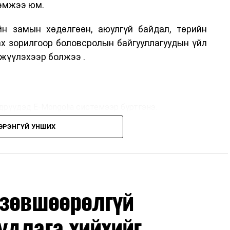
хэмжээ юм.
н замын хөдөлгөөн, аюулгүй байдал, төрийн
ах зорилгоор боловсролын байгууллагуудын үйл
жүүлэхээр болжээ .
дрүүдэд E-Mongolia системээр бүртгэнэ.
ЭРЭНГҮЙ УНШИХ
дрүүдэд E-Mongolia системээр бүртгэнэ.
гийн баг сургуулиуд дээр ажиллахгүй.
 зөвшөөрөлгүй
удлага хийхийг
маар эхэлнэ.