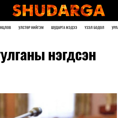
ОНЦЛОВ
УЛСТӨР НИЙГЭМ
ШУДАРГА МЭДЭЭ
ҮЗЭЛ БОДОЛ
УРЛ
уулганы нэгдсэн