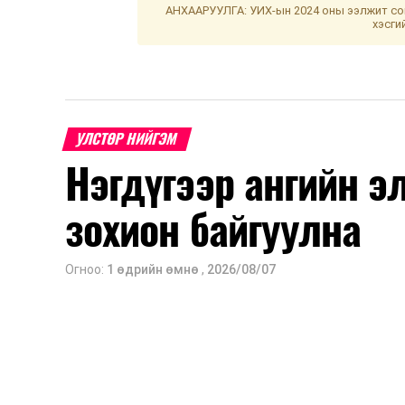
АНХААРУУЛГА: УИХ-ын 2024 оны ээлжит сон
хэсги
УЛСТӨР НИЙГЭМ
Нэгдүгээр ангийн э
зохион байгуулна
Огноо:
1 өдрийн өмнө
,
2026/08/07