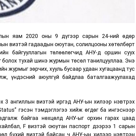
лын яам 2020 оны 9 дүгээр сарын 24-ний өдөр
иллын визтэй гадаадын оюутан, солилцооны хөтөлбөрт
ийн байгууллагын төлөөлөгчид АНУ-д оршин суух
г болох тухай шинэ журмын төсөл танилцууллаа. Энэ
йн журмыг зөрчих, хууль бусаар удаан хугацаанд тус
лж, үндэсний аюулгүй байдлаа баталгаажуулахад
х 3 ангиллын визтэй иргэд АНУ-ын хилээр нэвтрэх
 Status” гэсэн тэмдэглэгээ хийж өгдөг ба ингэснээр
адгалж байгаа нөхцөлд АНУ-ыг орхин гарах цаад
ухайлбал, F визтэй оюутан паспорт дээрээ 1 сарын
рөл бүхий визтэй байсан ч АНУ-ын хилээр нэвтрэн