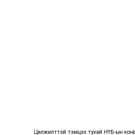
Цөлжилттэй тэмцэх тухай НҮБ-ын конв