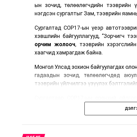
ын зочид, төлөөлөгчдийн тээврийн 
нэгдсэн сургалтыг Зам, тээврийн яамны
Сургалтад COP17-ын үеэр автотээври
хэвшлийн байгууллагууд, “Зорчигч тээвэ
орчим жолооч
, тээврийн хэрэгслий
хаагчид хамрагдаж байна.
Монгол Улсад зохион байгуулагдах оло
гадаадын зочид, төлөөлөгчдөд аюул
тээврийн үйлчилгээ үзүүлэх бэлтгэлийг
Сургалтаар COP17-ын ерөнхий ойлголт
зочид, төлөөлөгчдийн ангилал, үй
ДЭЛГ
хариуцлага, сахилга бат, үйлчилгээни
нэгдсэн мэдээлэл өгчээ.
Түүнчлэн зочдыг нисэх буудлаас угт