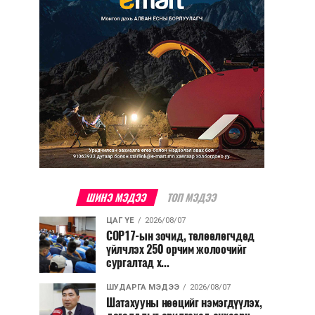
ШИНЭ МЭДЭЭ
ТОП МЭДЭЭ
ЦАГ ҮЕ
2026/08/07
COP17-ын зочид, төлөөлөгчдөд
үйлчлэх 250 орчим жолоочийг
сургалтад х...
ШУДАРГА МЭДЭЭ
2026/08/07
Шатахууны нөөцийг нэмэгдүүлэх,