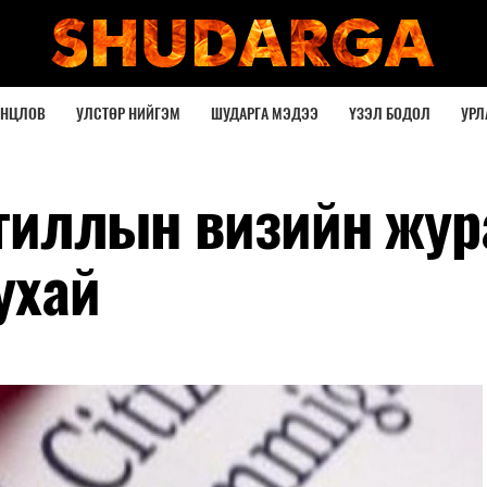
ОНЦЛОВ
УЛСТӨР НИЙГЭМ
ШУДАРГА МЭДЭЭ
ҮЗЭЛ БОДОЛ
УРЛ
ангиллын визийн жу
ухай