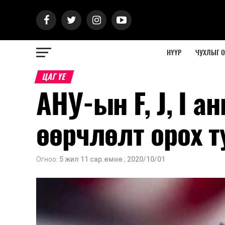
НҮҮР
ЧУХЛЫГ 
ЦАГ ҮЕ
АНУ-ын F, J, I 
өөрчлөлт орох т
Огноо:
5 жил 11 сар.өмнө
,
2020/10/01