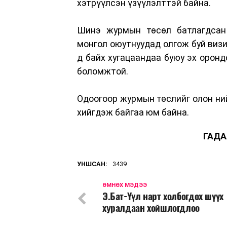
хэтрүүлсэн үзүүлэлттэй байна.
Шинэ журмын төсөл батлагдсан
монгол оюутнуудад олгож буй визи
д байх хугацаандаа буюу эх оронд
боломжтой.
Одоогоор журмын төслийг олон ний
хийгдэж байгаа юм байна.
ГАДА
УНШСАН:
3439
ӨМНӨХ МЭДЭЭ
Э.Бат-Үүл нарт холбогдох шүүх
хуралдаан хойшлогдлоо