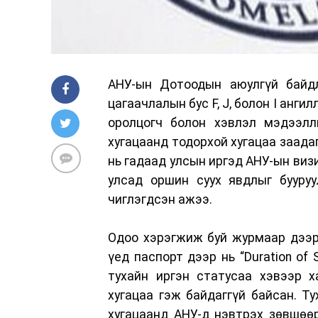
АНУ-ын Дотоодын аюулгүй байд
цагаачлалын бус F, J, болон I анг
оролцогч болон хэвлэл мэдээлл
хугацаанд тодорхой хугацаа заада
нь гадаад улсын иргэд АНУ-ын визи
улсад оршин суух явдлыг бууруу
чиглэгдсэн ажээ.
Одоо хэрэгжиж буй журмаар дээр
үед паспорт дээр нь “Duration of
тухайн иргэн статусаа хэвээр х
хугацаа гэж байдаггүй байсан. Т
хугацаанд АНУ-д нэвтрэх зөвшөө