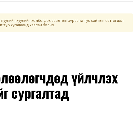
гуулийн хуулийн холбогдох заалтын хүрээнд тус сайтын сэтгэгдэл
йг түр хугацаанд хаасан болно.
өлөөлөгчдөд үйлчлэх
йг сургалтад