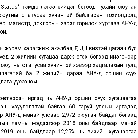
 Status” тэмдэглэгээ хийдэг бөгөөд тухайн оюутан
 оюутны статусаа хүчинтэй байлгасан тохиолдолд
р, магистр, докторын зэрэг горилох хүртлээ АНУ-д
ой.
 журам хэрэгжиж эхэлбэл, F, J, I визтэй цагаач бус
үед 2 жилийн хугацаа дарж өгөх бөгөөд инэгснээр
 оюутны статусаа хүчинтэй хэвээр хадгалахын тулд
рдлагатай ба 2 жилийн дараа АНУ-д оршин суух
лага үүсэх юм.
эвтэрсэн иргэд нь АНУ-д оршин суух хугацаагаа
ээш үзүүлэлттэй байгаа 60 гаруй улсын иргэдэд
р АНУ-д манай улсаас 2,972 оюутан байдаг бөгөөд
лын яамны мэдээгээр 2018 оны байдлаар манай
 2019 оны байдлаар 12,25% нь визийн хугацаагаа