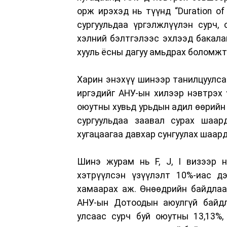
орж ирэхэд нь түүнд “Duration of
сургуульдаа үргэлжлүүлэн сурч,
хэлний бэлтгэлээс эхлээд бакалав
хууль ёсны дагуу амьдрах боломжт
Харин энэхүү шинээр танилцуулсан
иргэдийг АНУ-ын хилээр нэвтрэх 
оюутны хувьд урьдын адил өөрийн
сургуульдаа заавал сурах шаа
хугацаагаа давхар сунгуулах шаард
Шинэ журам нь F, J, I визээр н
хэтрүүлсэн үзүүлэлт 10%-иас д
хамаарах аж. Өнөөдрийн байдлаа
АНУ-ын Дотоодын аюулгүй байд
улсаас сурч буй оюутны 13,13%,