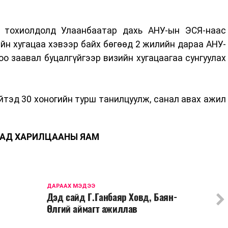
 тохиолдолд Улаанбаатар дахь АНУ-ын ЭСЯ-наас
йн хугацаа хэвээр байх бөгөөд 2 жилийн дараа АНУ-
оо заавал буцалгүйгээр визийн хугацаагаа сунгуулах
тэд 30 хоногийн турш танилцуулж, санал авах ажил
АД ХАРИЛЦААНЫ ЯАМ
ДАРААХ МЭДЭЭ
Дэд сайд Г.Ганбаяр Ховд, Баян-
Өлгий аймагт ажиллав