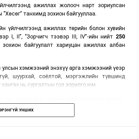
үйлчилгээнд ажиллах жолооч нарт зориулсан
 “Хөсөг” танхимд зохион байгууллаа.
йн үйлчилгээнд ажиллах төрийн болон хувийн
р I, II”, “Зорчигч тээвэр III, IV”-ийн нийт
250
н зохион байгуулалт хариуцан ажиллах албан
н улсын хэмжээний энэхүү арга хэмжээний үеэр
гүй, шуурхай, соёлтой, мэргэжлийн түвшинд
 хангах нь сургалтын гол зорилго юм.
, ач холбогдол, зохион байгуулалтын онцлог,
лчилгээний стандарт, жолооч нарын үүрэг
ЭРЭНГҮЙ УНШИХ
й соёл, ёс зүй, мэргэжлийн харилцааны талаар
ан авах, зочид буудал болон арга хэмжээний