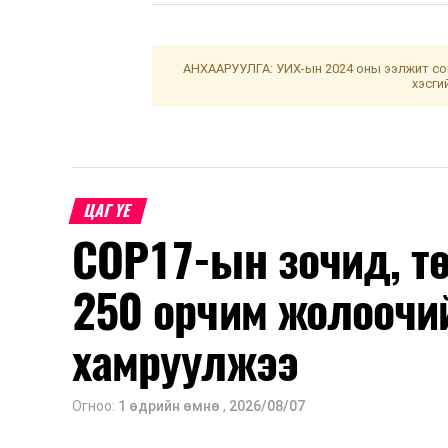
АНХААРУУЛГА: УИХ-ын 2024 оны ээлжит сон
хэсги
ЦАГ ҮЕ
COP17-ын зочид, т
250 орчим жолоочи
хамруулжээ
Огноо:
1 өдрийн өмнө
,
2026/08/07