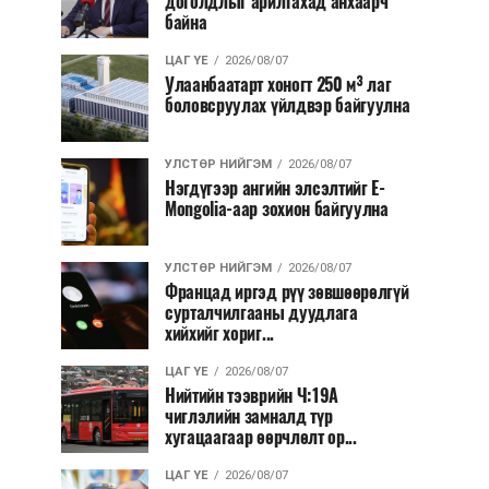
доголдлыг арилгахад анхаарч
байна
ЦАГ ҮЕ
2026/08/07
Улаанбаатарт хоногт 250 м³ лаг
боловсруулах үйлдвэр байгуулна
УЛСТӨР НИЙГЭМ
2026/08/07
Нэгдүгээр ангийн элсэлтийг E-
Mongolia-аар зохион байгуулна
УЛСТӨР НИЙГЭМ
2026/08/07
Францад иргэд рүү зөвшөөрөлгүй
сурталчилгааны дуудлага
хийхийг хориг...
ЦАГ ҮЕ
2026/08/07
Нийтийн тээврийн Ч:19А
чиглэлийн замналд түр
хугацаагаар өөрчлөлт ор...
ЦАГ ҮЕ
2026/08/07