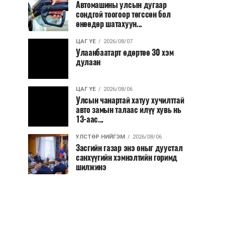
Автомашины улсын дугаар
сондгой тоогоор төгссөн бол
өнөөдөр шатахуун...
ЦАГ ҮЕ
2026/08/07
Улаанбаатарт өдөртөө 30 хэм
дулаан
ЦАГ ҮЕ
2026/08/06
Улсын чанартай хатуу хучилттай
авто замын талаас илүү хувь нь
13-аас...
УЛСТӨР НИЙГЭМ
2026/08/06
Засгийн газар энэ оныг дуустал
санхүүгийн хэмнэлтийн горимд
шилжинэ