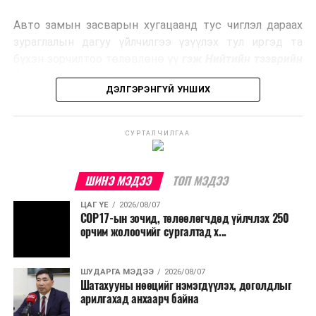
эрчим хүч үйлдвэрлэдэг.
Авто замын засварын хугацаанд тус чиглэл дараах
Ийнхүү лаг хатаах, шатаах технологийг лагийн
зураглалын дагуу үйлчилгээ үзүүлэх тул иргэд та
эзлэхүүнийг бууруулахын зэрэгцээ эрчим хүч
бүхэн зорчилтоо төлөвлөнө үү
гэж Нийтийн тээврийн
үйлдвэрлэх, нөөцийг дахин ашиглах чиглэлээр олон
бодлогын газраас мэдээллээ.
улсад өргөн ашиглаж байна.
ДЭЛГЭРЭНГҮЙ УНШИХ
СУРТАЛЧИЛГАА
ШИНЭ МЭДЭЭ
ТОП МЭДЭЭ
ЦАГ ҮЕ
2026/08/07
COP17-ын зочид, төлөөлөгчдөд үйлчлэх 250
орчим жолоочийг сургалтад х...
ШУДАРГА МЭДЭЭ
2026/08/07
Шатахууны нөөцийг нэмэгдүүлэх, доголдлыг
арилгахад анхаарч байна