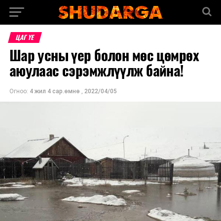
ЦАГ ҮЕ
Шар усны үер болон мөс цөмрөх
аюулаас сэрэмжлүүлж байна!
Огноо:
4 жил 4 сар.өмнө
,
2022/04/05