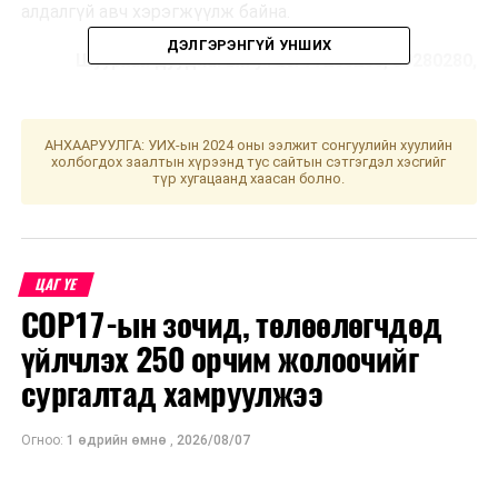
алдалгүй авч хэрэгжүүлж байна.
ДЭЛГЭРЭНГҮЙ УНШИХ
Шуурхай дуудлагын утас: 77200200, 89280280,
95280280 /24 цагаар/
АНХААРУУЛГА: УИХ-ын 2024 оны ээлжит сонгуулийн хуулийн
УНШСАН:
2494
холбогдох заалтын хүрээнд тус сайтын сэтгэгдэл хэсгийг
түр хугацаанд хаасан болно.
ДАРААХ МЭДЭЭ
Үс шинээр үргээлгэх буюу засуулбал эд, мал арвидна
ӨМНӨХ МЭДЭЭ
Барилгын зөвшөөрөл олгох үйл ажиллагааг цахимд
шилжүүлнэ
ЦАГ ҮЕ
COP17-ын зочид, төлөөлөгчдөд
үйлчлэх 250 орчим жолоочийг
сургалтад хамруулжээ
Огноо:
1 өдрийн өмнө
,
2026/08/07