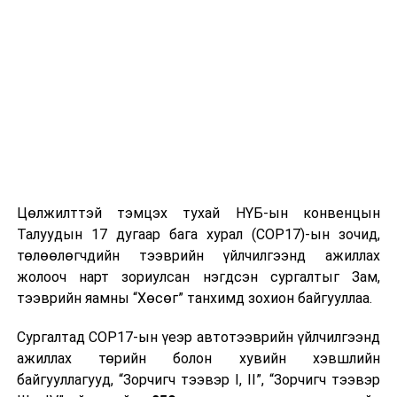
Цөлжилттэй тэмцэх тухай НҮБ-ын конвенцын
Талуудын 17 дугаар бага хурал (COP17)-ын зочид,
төлөөлөгчдийн тээврийн үйлчилгээнд ажиллах
жолооч нарт зориулсан нэгдсэн сургалтыг Зам,
тээврийн яамны “Хөсөг” танхимд зохион байгууллаа.
Сургалтад COP17-ын үеэр автотээврийн үйлчилгээнд
ажиллах төрийн болон хувийн хэвшлийн
байгууллагууд, “Зорчигч тээвэр I, II”, “Зорчигч тээвэр