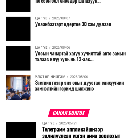
төгссөн бол өнөөдөр шатахуун...
ЦАГ ҮЕ
2026/08/07
Улаанбаатарт өдөртөө 30 хэм дулаан
ЦАГ ҮЕ
2026/08/06
Улсын чанартай хатуу хучилттай авто замын
талаас илүү хувь нь 13-аас...
УЛСТӨР НИЙГЭМ
2026/08/06
Засгийн газар энэ оныг дуустал санхүүгийн
хэмнэлтийн горимд шилжинэ
САНАЛ БОЛГОХ
ЦАГ ҮЕ
2025/05/21
Телеграмм аппликэйшнээр
залилуулсан иргэн амиа хорлохыг