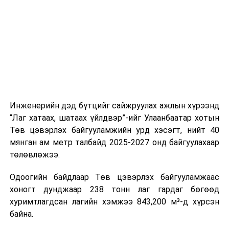
шат, маршрут, хөдөлгөөний зохион байгуулалт,
цагийн менежмент, мэдээлэл дамжуулах журам,
холбогдох байгууллагуудын уялдаа холбоо, аюулгүй
ажиллагааны чиглэлээр жолооч нарыг сургалт, арга
зүйгээр хангаж байна.
Мөн зам тээврийн осол, саатал болон бусад эрсдэл,
онцгой нөхцөл үүссэн үед авах арга хэмжээ, ачаалал
ихтэй нөхцөлд тайван, зөв, шуурхай шийдвэр гаргах,
Инженерийн дэд бүтцийг сайжруулах ажлын хүрээнд
өдөр тутмын ажлын бэлэн байдлыг хангах зэрэг
“Лаг хатаах, шатаах үйлдвэр”-ийг Улаанбаатар хотын
практик ур чадварыг сургалтын хөтөлбөрт тусгажээ.
Төв цэвэрлэх байгууламжийн урд хэсэгт, нийт 40
мянган ам метр талбайд 2025-2027 онд байгуулахаар
Сургалтыг танилцуулах лекц, асуулт-хариулт,
төлөвлөжээ.
жишээнд суурилсан сургалт, багаар ажиллах дасгал,
маршрут болон тээвэрлэлтийн урсгалын зураглалтай
Одоогийн байдлаар Төв цэвэрлэх байгууламжаас
танилцах, онцгой нөхцөлд ажиллах дадлага зэрэг
хоногт дунджаар 238 тонн лаг гардаг бөгөөд
онол, практик хосолсон хэлбэрээр зохион байгуулж
хуримтлагдсан лагийн хэмжээ 843,200 м³-д хүрсэн
байна.
байна.
Сургалтын үеэр COP17 олон улсын бага хурлыг