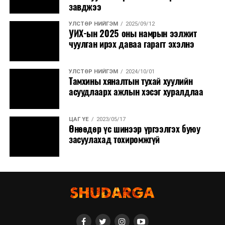
завджээ
УЛСТӨР НИЙГЭМ
2025/09/12
УИХ-ын 2025 оны намрын ээлжит
чуулган ирэх даваа гарагт эхэлнэ
УЛСТӨР НИЙГЭМ
2024/10/01
Тамхины хяналтын тухай хуулийн
асуудлаарх ажлын хэсэг хуралдлаа
ЦАГ ҮЕ
2023/05/17
Өнөөдөр үс шинээр үргээлгэх буюу
засуулахад тохиромжгүй