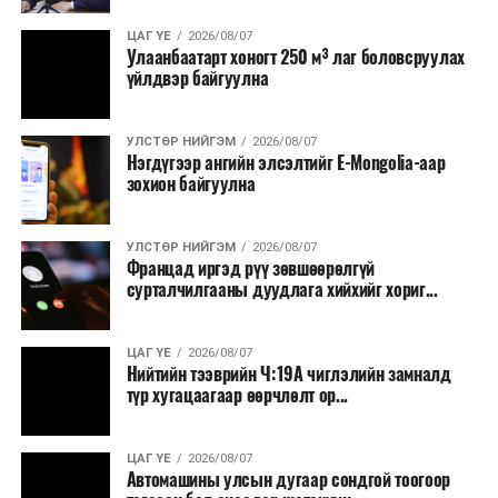
ЦАГ ҮЕ
2026/08/07
Улаанбаатарт хоногт 250 м³ лаг боловсруулах
үйлдвэр байгуулна
УЛСТӨР НИЙГЭМ
2026/08/07
Нэгдүгээр ангийн элсэлтийг E-Mongolia-аар
зохион байгуулна
УЛСТӨР НИЙГЭМ
2026/08/07
Францад иргэд рүү зөвшөөрөлгүй
сурталчилгааны дуудлага хийхийг хориг...
ЦАГ ҮЕ
2026/08/07
Нийтийн тээврийн Ч:19А чиглэлийн замналд
түр хугацаагаар өөрчлөлт ор...
ЦАГ ҮЕ
2026/08/07
Автомашины улсын дугаар сондгой тоогоор