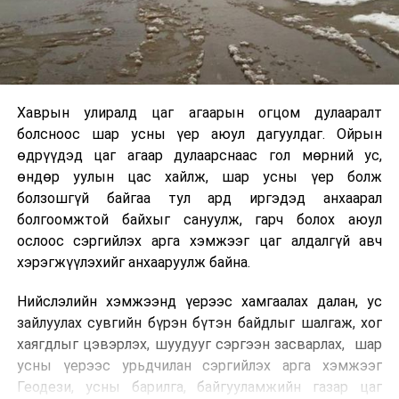
Хаврын улиралд цаг агаарын огцом дулааралт
болсноос шар усны үер аюул дагуулдаг. Ойрын
өдрүүдэд цаг агаар дулаарснаас гол мөрний ус,
өндөр уулын цас хайлж, шар усны үер болж
болзошгүй байгаа тул ард иргэдэд анхаарал
болгоомжтой байхыг сануулж, гарч болох аюул
ослоос сэргийлэх арга хэмжээг цаг алдалгүй авч
хэрэгжүүлэхийг анхааруулж байна.
Нийслэлийн хэмжээнд үерээс хамгаалах далан, ус
зайлуулах сувгийн бүрэн бүтэн байдлыг шалгаж, хог
хаягдлыг цэвэрлэх, шуудууг сэргээн засварлах, шар
усны үерээс урьдчилан сэргийлэх арга хэмжээг
Геодези, усны барилга, байгууламжийн газар цаг