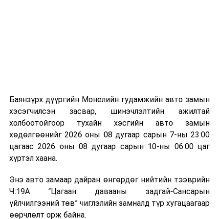
байгууламжаас гардаг лагийг байгаль орчинд аюулгүй
мэдээллээ.
аргаар боловсруулж, эзлэхүүнийг эрс бууруулах
зориулалттай. Лагийг өндөр температурт шатааснаар
эзлэхүүн нь 90 хүртэл хувиар буурч, бактери, вирус
болон бусад өвчин үүсгэгч бичил биетнийг устгах
боломжтой.
Түүнчлэн шаталтын явцад үүсэх дулааныг цахилгаан
болон дулааны эрчим хүч үйлдвэрлэхэд ашиглаж
Баянзүрх дүүргийн Монелийн гудамжийн авто замын
болдог. Зарим технологийн хувьд шаталтын дараа
хэсэгчилсэн засвар, шинэчлэлтийн ажилтай
үлдэх үнснээс фосфор зэрэг ашигт эрдсийг сэргээн
холбоотойгоор тухайн хэсгийн авто замын
авах боломжтой аж.
хөдөлгөөнийг 2026 оны 08 дугаар сарын 7-ны 23:00
цагаас 2026 оны 08 дугаар сарын 10-ны 06:00 цаг
Япон, Герман, Швейцар, Нидерланд, Өмнөд Солонгос
хүртэл хаана.
зэрэг улс лаг хатаах, шатаах технологийг ашиглаж
байна. Тухайлбал, Германд лаг шатаах үйлдвэрээс
Энэ авто замаар дайран өнгөрдөг нийтийн тээврийн
гарсан үнснээс фосфор сэргээн авах технологи
Ч:19А “Цагаан давааны задгай-Сансарын
ашигладаг бол Нидерландад төвлөрсөн лаг
үйлчилгээний төв” чиглэлийн замналд түр хугацаагаар
боловсруулах үйлдвэрүүдээр дулаан, цахилгаан
өөрчлөлт орж байна.