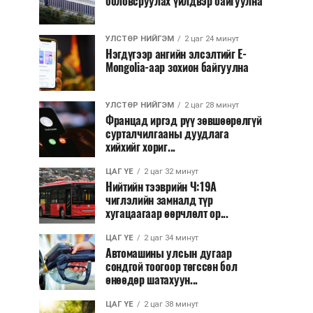
боловсруулах үйлдвэр байгуулна
УЛСТӨР НИЙГЭМ
2 цаг 24 минут
Нэгдүгээр ангийн элсэлтийг E-
Mongolia-аар зохион байгуулна
УЛСТӨР НИЙГЭМ
2 цаг 28 минут
Францад иргэд рүү зөвшөөрөлгүй
сурталчилгааны дуудлага
хийхийг хориг...
ЦАГ ҮЕ
2 цаг 32 минут
Нийтийн тээврийн Ч:19А
чиглэлийн замналд түр
хугацаагаар өөрчлөлт ор...
ЦАГ ҮЕ
2 цаг 34 минут
Автомашины улсын дугаар
сондгой тоогоор төгссөн бол
өнөөдөр шатахуун...
ЦАГ ҮЕ
2 цаг 38 минут