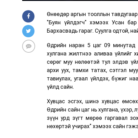
Өнөөдөр аргын тооллын тавдугаар 
"Буян үйлдэгч" хэмээх Усан бар
Бархасвадь гараг. Суулга одтой, на
Өдрийн наран 5 цаг 09 минутад 
хулгана жилтнээ аливаа үйлийг хи
сөрөг муу нөлөөтэй тул элдэв үй
архи уух, тамхи татах, сэтгэл му
тавиулах, угаал үйлдэх, бүжиг на
үйлд сайн.
Хувцас эсгэх, шинэ хувцас өмсөх,
Өдрийн сайн цаг нь хулгана, үхэр, л
зүүн урд зүгт мөрөө гаргавал зо
нөхөртэй учирах" хэмээх сайн гэжэ