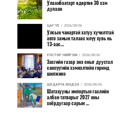
Улаанбаатарт өдөртөө 30 хэм
дулаан
ЦАГ ҮЕ
2026/08/06
Улсын чанартай хатуу хучилттай
авто замын талаас илүү хувь нь
13-аас...
УЛСТӨР НИЙГЭМ
2026/08/06
Засгийн газар энэ оныг дуустал
санхүүгийн хэмнэлтийн горимд
шилжинэ
ШУДАРГА МЭДЭЭ
2026/08/06
Шатахууны импортын гаалийн
албан татварыг 2027 оны
хоёрдугаар сарын ...