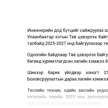
Инженерийн дэд бүтцийг сайжруулах аж
Улаанбаатар хотын Төв цэвэрлэх байг
талбайд 2025-2027 онд байгуулахаар т
Одоогийн байдлаар Төв цэвэрлэх байгу
бөгөөд хуримтлагдсан лагийн хэмжээ 84
Шинээр барих үйлдвэр хоногт 25
Боловсруулалтын дараа лагийн хэмжээг 
Төслийн техник, эдийн засгийн үндэ
хөгжлийн төвийн 2025 оны долоодуг
дүгнэлтээр баталгаажуулсан байна.