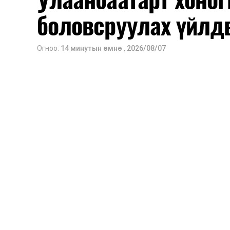
боловсруулах үйлд
Огноо:
14 минутын өмнө
,
2026/08/07