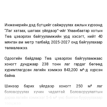
Мөн зам тээврийн осол, саатал болон бусад эрсдэл,
онцгой нөхцөл үүссэн үед авах арга хэмжээ, ачаалал
ихтэй нөхцөлд тайван, зөв, шуурхай шийдвэр гаргах,
Инженерийн дэд бүтцийг сайжруулах ажлын хүрээнд
өдөр тутмын ажлын бэлэн байдлыг хангах зэрэг
“Лаг хатаах, шатаах үйлдвэр”-ийг Улаанбаатар хотын
практик ур чадварыг сургалтын хөтөлбөрт тусгажээ.
Төв цэвэрлэх байгууламжийн урд хэсэгт, нийт 40
мянган ам метр талбайд 2025-2027 онд байгуулахаар
Сургалтыг танилцуулах лекц, асуулт-хариулт,
төлөвлөжээ.
жишээнд суурилсан сургалт, багаар ажиллах дасгал,
маршрут болон тээвэрлэлтийн урсгалын зураглалтай
Одоогийн байдлаар Төв цэвэрлэх байгууламжаас
танилцах, онцгой нөхцөлд ажиллах дадлага зэрэг
хоногт дунджаар 238 тонн лаг гардаг бөгөөд
онол, практик хосолсон хэлбэрээр зохион байгуулж
хуримтлагдсан лагийн хэмжээ 843,200 м³-д хүрсэн
байна.
байна.
Сургалтын үеэр COP17 олон улсын бага хурлыг
Шинээр барих үйлдвэр хоногт 250 м³ лаг
зохион байгуулах Үндэсний хорооны Ажлын алба,
боловсруулах хүчин чадалтай. Боловсруулалтын
Нийслэлийн тээврийн газар, Автотээврийн үндэсний
дараа лагийн хэмжээг 5-6 м³ үнс болгон бууруулахаар
төв болон Тээврийн цагдаагийн албаны холбогдох
тооцжээ.
албан хаагчид чиг үүргийнхээ хүрээнд мэдээлэл өгч,