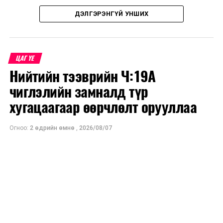
мэргэжил, арга зүйн зөвлөмж хүргэлээ.
Төслийн техник, эдийн засгийн үндэслэлийг
ДЭЛГЭРЭНГҮЙ УНШИХ
боловсруулж дууссан бөгөөд Барилга хөгжлийн
Тухайлбал, Тээврийн цагдаагийн албаны Зам
төвийн 2025 оны долоодугаар сарын 22-ны өдрийн
тээврийн хяналт, төлөвлөлт, зохион байгуулалтын
магадлалын ерөнхий дүгнэлтээр баталгаажуулсан
хэлтсийн ахлах мэргэжилтэн, цагдаагийн дэд
ЦАГ ҮЕ
байна.
хурандаа Т.Ганзориг замын хөдөлгөөний зохион
Нийтийн тээврийн Ч:19А
байгуулалт, аюулгүй ажиллагаа болон олон улсын арга
Мөн Нийслэлийн иргэдийн Төлөөлөгчдийн Хурлын
чиглэлийн замналд түр
хэмжээний үеэр жолооч нарын анхаарах асуудлын
2025 оны 25/01 дүгээр тогтоолоор баталсан “Төр,
талаар мэдээлэл өгсөн байна.
хугацаагаар өөрчлөлт орууллаа
хувийн хэвшлийн түншлэлээр нийслэлд хэрэгжүүлэх
төслийн жагсаалт”-д лаг хатааж, шатаах үйлдвэр
Уг сургалт нь COP17-ын үеэр зочид, төлөөлөгчдийн
Огноо:
2 өдрийн өмнө
,
2026/08/07
барих төслийг төр, хувийн хэвшлийн түншлэлийн
тээврийн үйлчилгээг аюулгүй, шуурхай, зохион
хэлбэрээр хэрэгжүүлэхээр тусгажээ.
байгуулалттай явуулах, үйлчилгээний нэгдсэн
стандарт, сахилга хариуцлагыг хэвшүүлэх бэлтгэл
Лаг хатаах, шатаах технологи нь бохир ус цэвэрлэх
ажлын нэг хэсэг гэж
Зам, тээврийн яамнаас
байгууламжаас гардаг лагийг байгаль орчинд аюулгүй
мэдээллээ.
аргаар боловсруулж, эзлэхүүнийг эрс бууруулах
зориулалттай. Лагийг өндөр температурт шатааснаар
эзлэхүүн нь 90 хүртэл хувиар буурч, бактери, вирус