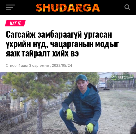
ЦАГ ҮЕ
Сагсайж замбараагүй ургасан
үхрийн нүд, чацарганын модыг
яаж тайралт хийх вэ
Огноо:
4 жил 3 сар.өмнө
,
2022/05/24