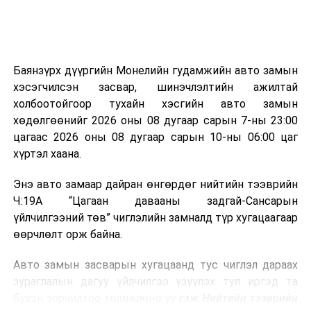
болон бусад өвчин үүсгэгч бичил биетнийг устгах
боломжтой.
Түүнчлэн шаталтын явцад үүсэх дулааныг цахилгаан
болон дулааны эрчим хүч үйлдвэрлэхэд ашиглаж
Баянзүрх дүүргийн Монелийн гудамжийн авто замын
болдог. Зарим технологийн хувьд шаталтын дараа
хэсэгчилсэн засвар, шинэчлэлтийн ажилтай
үлдэх үнснээс фосфор зэрэг ашигт эрдсийг сэргээн
холбоотойгоор тухайн хэсгийн авто замын
авах боломжтой аж.
хөдөлгөөнийг 2026 оны 08 дугаар сарын 7-ны 23:00
цагаас 2026 оны 08 дугаар сарын 10-ны 06:00 цаг
Япон, Герман, Швейцар, Нидерланд, Өмнөд Солонгос
хүртэл хаана.
зэрэг улс лаг хатаах, шатаах технологийг ашиглаж
байна. Тухайлбал, Германд лаг шатаах үйлдвэрээс
Энэ авто замаар дайран өнгөрдөг нийтийн тээврийн
гарсан үнснээс фосфор сэргээн авах технологи
Ч:19А “Цагаан давааны задгай-Сансарын
ашигладаг бол Нидерландад төвлөрсөн лаг
үйлчилгээний төв” чиглэлийн замналд түр хугацаагаар
боловсруулах үйлдвэрүүдээр дулаан, цахилгаан
өөрчлөлт орж байна.
эрчим хүч үйлдвэрлэдэг.
Авто замын засварын хугацаанд тус чиглэл дараах
Ийнхүү лаг хатаах, шатаах технологийг лагийн
зураглалын дагуу үйлчилгээ үзүүлэх тул иргэд та
эзлэхүүнийг бууруулахын зэрэгцээ эрчим хүч
бүхэн зорчилтоо төлөвлөнө үү
гэж Нийтийн тээврийн