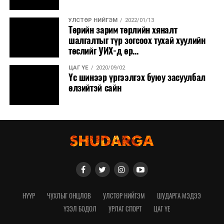
УЛСТӨР НИЙГЭМ
2022/01/13
Төрийн зарим төрлийн хяналт
шалгалтыг түр зогсоох тухай хуулийн
төслийг УИХ-д өр...
ЦАГ ҮЕ
2020/09/02
Үс шинээр үргээлгэх буюу засуулбал
өлзийтэй сайн
НҮҮР
ЧУХЛЫГ ОНЦЛОВ
УЛСТӨР НИЙГЭМ
ШУДАРГА МЭДЭЭ
ҮЗЭЛ БОДОЛ
УРЛАГ СПОРТ
ЦАГ ҮЕ