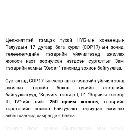
Цөлжилттэй тэмцэх тухай НҮБ-ын конвенцын
Талуудын 17 дугаар бага хурал (COP17)-ын зочид,
төлөөлөгчдийн тээврийн үйлчилгээнд ажиллах
жолооч нарт зориулсан нэгдсэн сургалтыг Зам,
тээврийн яамны “Хөсөг” танхимд зохион байгууллаа.
Сургалтад COP17-ын үеэр автотээврийн үйлчилгээнд
ажиллах төрийн болон хувийн хэвшлийн
байгууллагууд, “Зорчигч тээвэр I, II”, “Зорчигч тээвэр
III, IV”-ийн нийт
250 орчим жолооч
, тээврийн
хэрэгслийн зохион байгуулалт хариуцан ажиллах
албан хаагчид хамрагдаж байна.
Монгол Улсад зохион байгуулагдах олон улсын