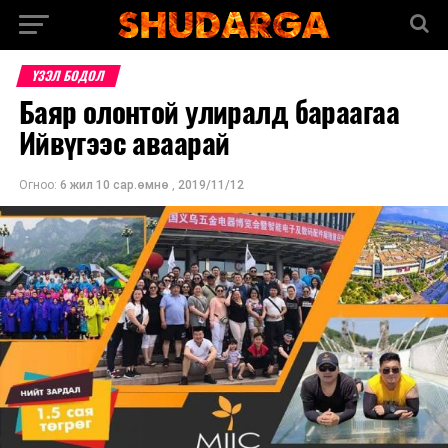
ҮЗЭЛ БОДОЛ
Баяр олонтой улиралд бараагаа
Ийвүгээс аваарай
Огноо:
6 жил 10 сар.өмнө
,
2019/11/12