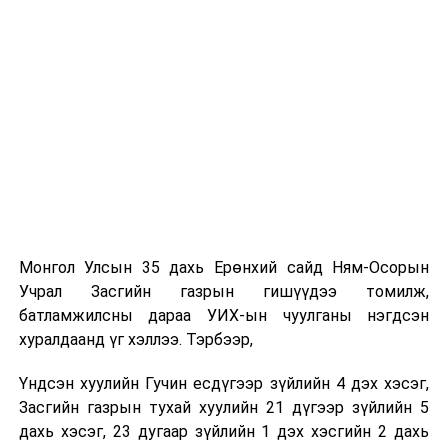
авсан газар бүрт нь хамт “нүүж”, цэргийн хүний
амьдралын жаргал, зовлонг багаасаа гадарладаг
байсан минь энэ албыг сонгох шалтгаан болж байлаа.
-Таны ажлын нууц жор?
Хүн сонирхож, сэтгэл зүрхээ зориулсан зүйлдээ л
амжилт гаргадаг. Миний хувьд эх орон, иргэдийнхээ
аюулгүй байдлын төлөө ажиллаж байна гэсэн чин
сэтгэл, хариуцлага, сахилга бат, тасралтгүй суралцах
хүсэл зэрэг үнэт зүйлс амжилтад хүрэх үндэс болдог.
Онцгой байдлын байгууллагын ажил бол нэг хүний
хүчээр биш хамт олны нэгдэл, харилцан итгэлцэл,
Монгол Улсын 35 дахь Ерөнхий сайд Ням-Осорын
бэлтгэл сургалт дээр тулгуурладаг онцлогтой.
Учрал Засгийн газрын гишүүдээ томилж,
Тиймээс мэргэжлийн ур чадвар, эх оронч сэтгэлтэй
батламжилсны дараа УИХ-ын чуулганы нэгдсэн
алба хаагчидтайгаа хамтран ажиллаж, иргэдийнхээ
хуралдаанд үг хэллээ. Тэрбээр,
итгэлийг хүлээж ажиллах нь хамгийн чухал гэж
боддог.
Үндсэн хуулийн Гучин есдүгээр зүйлийн 4 дэх хэсэг,
Бидний зорилго зөвхөн үүргээ гүйцэтгэхэд бус,
Засгийн газрын тухай хуулийн 21 дүгээр зүйлийн 5
аливаа эрсдэлээс урьдчилан сэргийлж, иргэдийн амь
дахь хэсэг, 23 дугаар зүйлийн 1 дэх хэсгийн 2 дахь
нас, эд хөрөнгийг хамгаалахад чиглэгддэг. Энэ