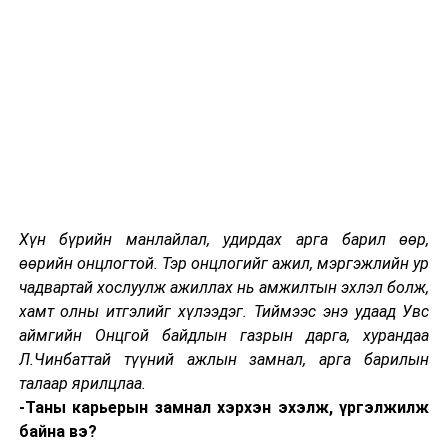
Хүн бүрийн манлайлал, удирдах арга барил өөр,
өөрийн онцлогтой. Тэр онцлогийг ажил, мэргэжлийн ур
чадвартай хослуулж ажиллах нь амжилтын эхлэл болж,
хамт олны итгэлийг хүлээдэг. Тиймээс энэ удаад Увс
аймгийн Онцгой байдлын газрын дарга, хурандаа
Л.Чинбаттай түүний ажлын замнал, арга барилын
талаар ярилцлаа.
-Таны карьерын замнал хэрхэн эхэлж, үргэлжилж
байна вэ?