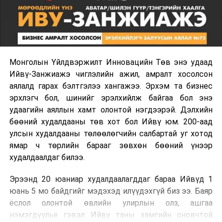
Монголын Үйлдвэржилт Инновацийн Төв энэ удаад
Ийвү-Занжиажэ чиглэлийн ажил, амралт хосолсон
аялалд гарах бэлтгэлээ хангажээ. Эрхэм та бизнес
эрхлэгч бол, шинийг эрэлхийлж байгаа бол энэ
удаагийн аяллын хамт олонтой нэгдээрэй. Дэлхийн
бөөний худалдааны төв хот бол Ийвү юм. 200-аад
улсын худалдааны төлөөлөгчийн салбартай уг хотод
ямар ч төрлийн барааг зөвхөн бөөний үнээр
худалдаалдаг билээ.
Эрээнд 20 юаниар худалдаалагддаг бараа Ийвүд 1
юань 5 мо байдгийг мэдэхэд илүүдэхгүй биз ээ. Баяр
ёслол олонтой өвлийн улирлын олз, ашгаа
нэмэгдүүлье гэвэл Ийвү таны хамгийн оновчтой