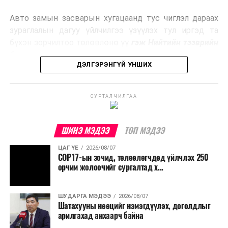
эрчим хүч үйлдвэрлэдэг.
Авто замын засварын хугацаанд тус чиглэл дараах
Ийнхүү лаг хатаах, шатаах технологийг лагийн
зураглалын дагуу үйлчилгээ үзүүлэх тул иргэд та
эзлэхүүнийг бууруулахын зэрэгцээ эрчим хүч
бүхэн зорчилтоо төлөвлөнө үү
гэж Нийтийн тээврийн
үйлдвэрлэх, нөөцийг дахин ашиглах чиглэлээр олон
бодлогын газраас мэдээллээ.
улсад өргөн ашиглаж байна.
ДЭЛГЭРЭНГҮЙ УНШИХ
СУРТАЛЧИЛГАА
ШИНЭ МЭДЭЭ
ТОП МЭДЭЭ
ЦАГ ҮЕ
2026/08/07
COP17-ын зочид, төлөөлөгчдөд үйлчлэх 250
орчим жолоочийг сургалтад х...
ШУДАРГА МЭДЭЭ
2026/08/07
Шатахууны нөөцийг нэмэгдүүлэх, доголдлыг
арилгахад анхаарч байна