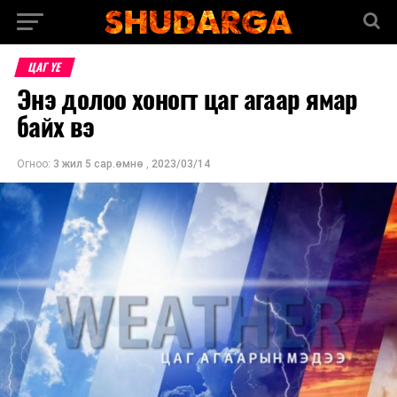
ЦАГ ҮЕ
Энэ долоо хоногт цаг агаар ямар
байх вэ
Огноо:
3 жил 5 сар.өмнө
,
2023/03/14