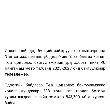
шат, маршрут, хөдөлгөөний зохион байгуулалт,
цагийн менежмент, мэдээлэл дамжуулах журам,
холбогдох байгууллагуудын уялдаа холбоо, аюулгүй
ажиллагааны чиглэлээр жолооч нарыг сургалт, арга
зүйгээр хангаж байна.
Мөн зам тээврийн осол, саатал болон бусад эрсдэл,
онцгой нөхцөл үүссэн үед авах арга хэмжээ, ачаалал
ихтэй нөхцөлд тайван, зөв, шуурхай шийдвэр гаргах,
Инженерийн дэд бүтцийг сайжруулах ажлын хүрээнд
өдөр тутмын ажлын бэлэн байдлыг хангах зэрэг
“Лаг хатаах, шатаах үйлдвэр”-ийг Улаанбаатар хотын
практик ур чадварыг сургалтын хөтөлбөрт тусгажээ.
Төв цэвэрлэх байгууламжийн урд хэсэгт, нийт 40
мянган ам метр талбайд 2025-2027 онд байгуулахаар
Сургалтыг танилцуулах лекц, асуулт-хариулт,
төлөвлөжээ.
жишээнд суурилсан сургалт, багаар ажиллах дасгал,
маршрут болон тээвэрлэлтийн урсгалын зураглалтай
Одоогийн байдлаар Төв цэвэрлэх байгууламжаас
танилцах, онцгой нөхцөлд ажиллах дадлага зэрэг
хоногт дунджаар 238 тонн лаг гардаг бөгөөд
онол, практик хосолсон хэлбэрээр зохион байгуулж
хуримтлагдсан лагийн хэмжээ 843,200 м³-д хүрсэн
байна.
байна.
Сургалтын үеэр COP17 олон улсын бага хурлыг