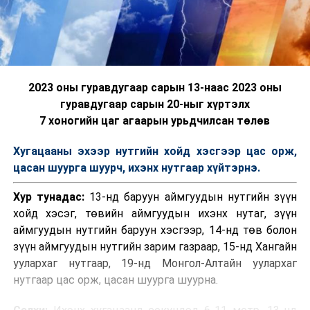
2023 оны гуравдугаар сарын 13-наас 2023 оны
гуравдугаар сарын 20-ныг хүртэлх
7 хоногийн цаг агаарын урьдчилсан төлөв
Хугацааны эхээр нутгийн хойд хэсгээр цас орж,
цасан шуурга шуурч, ихэнх нутгаар хүйтэрнэ.
Хур тунадас:
13-нд баруун аймгуудын нутгийн зүүн
хойд хэсэг, төвийн аймгуудын ихэнх нутаг, зүүн
аймгуудын нутгийн баруун хэсгээр, 14-нд төв болон
зүүн аймгуудын нутгийн зарим газраар, 15-нд Хангайн
уулархаг нутгаар, 19-нд Монгол-Алтайн уулархаг
нутгаар цас орж, цасан шуурга шуурна.