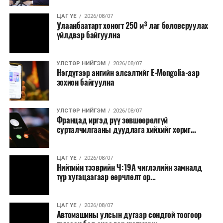
ЦАГ ҮЕ
2026/08/07
Улаанбаатарт хоногт 250 м³ лаг боловсруулах
үйлдвэр байгуулна
УЛСТӨР НИЙГЭМ
2026/08/07
Нэгдүгээр ангийн элсэлтийг E-Mongolia-аар
зохион байгуулна
УЛСТӨР НИЙГЭМ
2026/08/07
Францад иргэд рүү зөвшөөрөлгүй
сурталчилгааны дуудлага хийхийг хориг...
ЦАГ ҮЕ
2026/08/07
Нийтийн тээврийн Ч:19А чиглэлийн замналд
түр хугацаагаар өөрчлөлт ор...
ЦАГ ҮЕ
2026/08/07
Автомашины улсын дугаар сондгой тоогоор