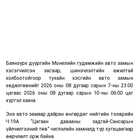
байгууламжаас гардаг лагийг байгаль орчинд аюулгүй
мэдээллээ.
аргаар боловсруулж, эзлэхүүнийг эрс бууруулах
зориулалттай. Лагийг өндөр температурт шатааснаар
эзлэхүүн нь 90 хүртэл хувиар буурч, бактери, вирус
болон бусад өвчин үүсгэгч бичил биетнийг устгах
боломжтой.
Түүнчлэн шаталтын явцад үүсэх дулааныг цахилгаан
болон дулааны эрчим хүч үйлдвэрлэхэд ашиглаж
Баянзүрх дүүргийн Монелийн гудамжийн авто замын
болдог. Зарим технологийн хувьд шаталтын дараа
хэсэгчилсэн засвар, шинэчлэлтийн ажилтай
үлдэх үнснээс фосфор зэрэг ашигт эрдсийг сэргээн
холбоотойгоор тухайн хэсгийн авто замын
авах боломжтой аж.
хөдөлгөөнийг 2026 оны 08 дугаар сарын 7-ны 23:00
цагаас 2026 оны 08 дугаар сарын 10-ны 06:00 цаг
Япон, Герман, Швейцар, Нидерланд, Өмнөд Солонгос
хүртэл хаана.
зэрэг улс лаг хатаах, шатаах технологийг ашиглаж
байна. Тухайлбал, Германд лаг шатаах үйлдвэрээс
Энэ авто замаар дайран өнгөрдөг нийтийн тээврийн
гарсан үнснээс фосфор сэргээн авах технологи
Ч:19А “Цагаан давааны задгай-Сансарын
ашигладаг бол Нидерландад төвлөрсөн лаг
үйлчилгээний төв” чиглэлийн замналд түр хугацаагаар
боловсруулах үйлдвэрүүдээр дулаан, цахилгаан
өөрчлөлт орж байна.