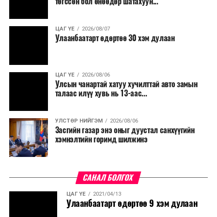
төгссөн бол өнөөдөр шатахуун...
ЦАГ ҮЕ
2026/08/07
Улаанбаатарт өдөртөө 30 хэм дулаан
ЦАГ ҮЕ
2026/08/06
Улсын чанартай хатуу хучилттай авто замын
талаас илүү хувь нь 13-аас...
УЛСТӨР НИЙГЭМ
2026/08/06
Засгийн газар энэ оныг дуустал санхүүгийн
хэмнэлтийн горимд шилжинэ
САНАЛ БОЛГОХ
ЦАГ ҮЕ
2021/04/13
Улаанбаатарт өдөртөө 9 хэм дулаан