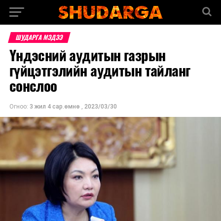
ШУДАРГА МЭДЭЭ
Үндэсний аудитын газрын
гүйцэтгэлийн аудитын тайланг
сонслоо
Огноо:
3 жил 4 сар.өмнө
,
2023/03/30