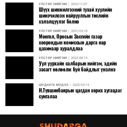
УЛСТӨР НИЙГЭМ
2022/11/07
Шүүх шинжилгээний тухай хуулийн
шинэчилсэн найруулгын төслийн
хэлэлцүүлэг болно
УЛСТӨР НИЙГЭМ
2021/03/18
Монгол, Оросын Засгийн газар
хоорондын комиссын дарга нар
цахимаар хуралдлаа
УЛСТӨР НИЙГЭМ
2022/08/19
Уул уурхайн салбарын нийгэм, эдийн
засагт нөлөөлж буй байдлыг үнэлнэ
ШУДАРГА МЭДЭЭ
2022/02/14
Н.Түвшинбаярын цагдан хорих хугацааг
сунгалаа