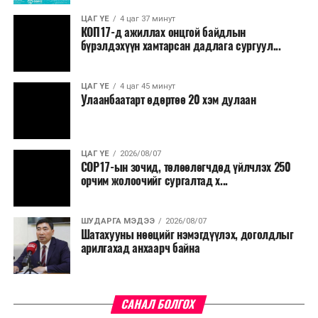
байх санал гаргалаа
хөнгөвчлөх, шаардлага хангасан зөвшөөрлийн
ЦАГ ҮЕ
4 цаг 37 минут
КОП17-д ажиллах онцгой байдлын
хүсэлтийг түргэн шийдвэрлэх, шатахууны
ӨМНӨХ МЭДЭЭ
Монгол Улс дахь хүний эрх, эрх чөлөөний байдлын
бүрэлдэхүүн хамтарсан дадлага сургуул...
нийлүүлэлтийн тогтвортой байдлыг хангахыг
талаарх 22 дахь илтгэлийг өргөн мэдүүллээ
холбогдох сайд нарт үүрэг болголоо.
ЦАГ ҮЕ
4 цаг 45 минут
Улаанбаатарт өдөртөө 20 хэм дулаан
ЦАГ ҮЕ
2026/08/07
COP17-ын зочид, төлөөлөгчдөд үйлчлэх 250
орчим жолоочийг сургалтад х...
ШУДАРГА МЭДЭЭ
2026/08/07
Шатахууны нөөцийг нэмэгдүүлэх, доголдлыг
арилгахад анхаарч байна
САНАЛ БОЛГОХ