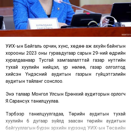
УИХ-ын Байгаль орчин, хүнс, хөдөө аж ахуйн байнгын
хорооны 2023 оны гуравдугаар сарын 29-ний өдрийн
хуралдаанаар Тусгай хамгаалалттай газар нутгийн
тухай хуулийн нийцэл, үр нөлөө, газар олголтод
хийсэн Үндэсний аудитын газрын гүйцэтгэлийн
аудитын тайланг сонслоо.
Энэ талаар Монгол Улсын Ерөнхий аудиторын орлогч
Я.Сарансүх танилцуулав.
Тэрбээр танилцуулгадаа, Төрийн аудитын тухай
хуулийн 6 дугаар зүйлд заасан төрийн аудитын
байгууллагын бүрэн эрхийн хүрээнд УИХ-ын Төсвийн