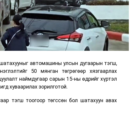
 шатахууныг автомашины улсын дугаарын тэгш,
нэглэлтийг 50 мянган төгрөгөөр хязгаарлах
цуулалт наймдугаар сарын 15-ны өдрийг хүртэл
игд хуваарилах зорилготой.
ар тэгш тоогоор төгссөн бол шатахуун авах