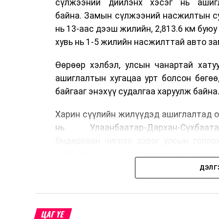
сүлжээний дийлэнх хэсэг нь ашиг
байна. Замын сүлжээний насжилтын суд
нь 13-аас дээш жилийн, 2,813.6 км буюу 
хувь нь 1-5 жилийн насжилттай авто за
Өөрөөр хэлбэл, улсын чанартай хату
ашиглалтын хугацаа урт болсон бөгө
байгааг энэхүү судалгаа харуулж байна
Харин сүүлийн жилүүдэд ашиглалтад о
нь Улаанбаатар-Дархан-Сүхбаата
Өндөрхаан чиглэл зэрэг улсын голло
холбосон чиглэлүүдэд төвлөрчээ.
ДЭЛГ
Авто замын насжилтыг тогтмол үнэлж
шинжлэх ухааны үндэслэлтэй төлөв
хангах, ашиглалтын хугацааг уртас
ЦАГ ҮЕ
төлөвлөхөд чухал ач холбогдолтойг а