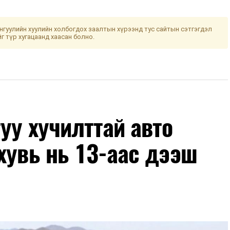
гуулийн хуулийн холбогдох заалтын хүрээнд тус сайтын сэтгэгдэл
йг түр хугацаанд хаасан болно.
уу хучилттай авто
хувь нь 13-аас дээш