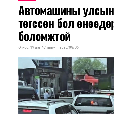
Автомашины улсын 
мэдээллээ.
төгссөн бол өнөөдө
боломжтой
Огноо:
19 цаг 47 минут
,
2026/08/06