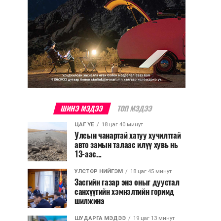
ШИНЭ МЭДЭЭ
ТОП МЭДЭЭ
ЦАГ ҮЕ
18 цаг 40 минут
Улсын чанартай хатуу хучилттай
авто замын талаас илүү хувь нь
13-аас...
УЛСТӨР НИЙГЭМ
18 цаг 45 минут
Засгийн газар энэ оныг дуустал
санхүүгийн хэмнэлтийн горимд
шилжинэ
ШУДАРГА МЭДЭЭ
19 цаг 13 минут