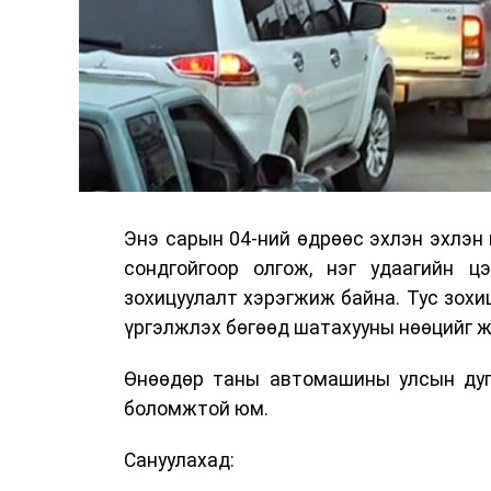
Энэ сарын 04-ний өдрөөс эхлэн эхлэн
сондгойгоор олгож, нэг удаагийн цэ
зохицуулалт хэрэгжиж байна. Тус зохи
үргэлжлэх бөгөөд шатахууны нөөцийг ж
Өнөөдөр таны автомашины улсын дуга
боломжтой юм.
Сануулахад: