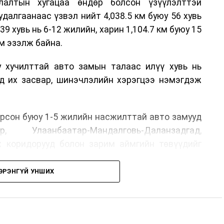
лалтын хугацаа өндөр болсон үзүүлэлттэй
алгаанаас үзвэл нийт 4,038.5 км буюу 56 хувь
39 хувь нь 6-12 жилийн, харин 1,104.7 км буюу 15
м эзэлж байна.
у хучилттай авто замын талаас илүү хувь нь
өд их засвар, шинэчлэлийн хэрэгцээ нэмэгдэж
.
рсон буюу 1-5 жилийн насжилттай авто замууд
р, Улаанбаатар-Мандалговь-Даланзадгад,
х коридорууд болон зарим аймгийн төвүүдийг
ЭРЭНГҮЙ УНШИХ
, их засвар, ээлжит засвар арчлалтын ажлыг
лөх нь замын хөдөлгөөний аюулгүй байдлыг
гах, төсвийн хөрөнгө оруулалтыг оновчтой
лбаныхан хэлж байна
гэж Зам, тээврийн яамнаас