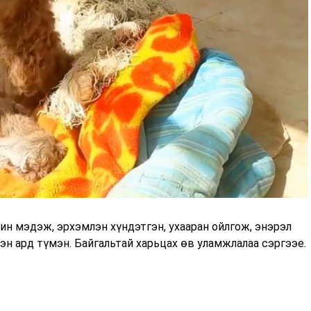
ин мэдэж, эрхэмлэн хүндэтгэн, ухааран ойлгож, энэрэл
эн ард түмэн. Байгальтай харьцах өв уламжлалаа сэргээе.