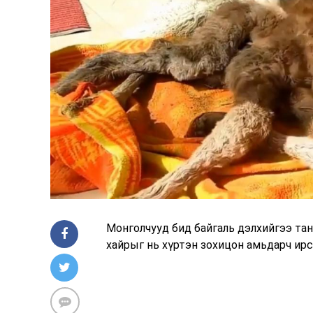
Монголчууд бид байгаль дэлхийгээ тан
хайрыг нь хүртэн зохицон амьдарч ирс