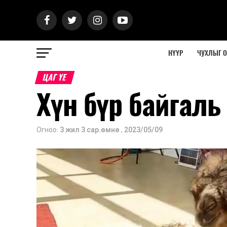
НҮҮР
ЧУХЛЫГ 
ЦАГ ҮЕ
Хүн бүр байгаль
Огноо:
3 жил 3 сар.өмнө
,
2023/05/09