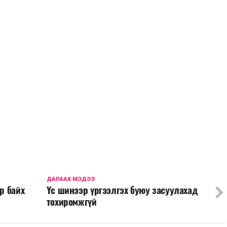
ДАРААХ МЭДЭЭ
р байх
Үс шинээр үргээлгэх буюу засуулахад
тохиромжгүй