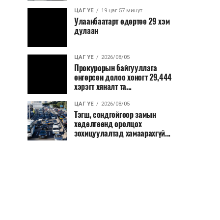
ЦАГ ҮЕ
19 цаг 57 минут
Улаанбаатарт өдөртөө 29 хэм
дулаан
ЦАГ ҮЕ
2026/08/05
Прокурорын байгууллага
өнгөрсөн долоо хоногт 29,444
хэрэгт хяналт та...
ЦАГ ҮЕ
2026/08/05
Тэгш, сондгойгоор замын
хөдөлгөөнд оролцох
зохицуулалтад хамаарахгүй...