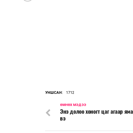
УНШСАН:
1712
ӨМНӨХ МЭДЭЭ
Энэ долоо хоногт цаг агаар яма
вэ