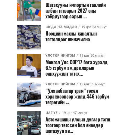
Шатахууны импортын гаалийн
албан татварыг 2027 оны
хоёрдугаар сарын ...
ШУДАРГА МЭДЭЭ
19 цаг 23 минут
Нөөцийн махны хяналтын
тогтолцоог шинэчилнэ
УЛСТӨР НИЙГЭМ
19 цаг 30 минут
Монгол Улс COP17 бага хуралд
6.5 тэрбум ам.долларын
санхүүжилт татах...
УЛСТӨР НИЙГЭМ
19 цаг 35 минут
“Улаанбаатар трам” төсөл
хэрэгжсэнээр жилд 446 тэрбум
төгрөгийн ...
ЦАГ ҮЕ
19 цаг 47 минут
Автомашины улсын дугаар тэгш
тоогоор төгссөн бол өнөөдөр
шатахуун ав...