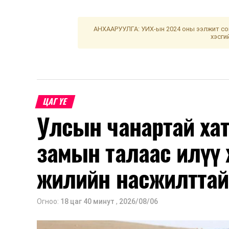
АНХААРУУЛГА: УИХ-ын 2024 оны ээлжит сон
хэсги
ЦАГ ҮЕ
Улсын чанартай хат
замын талаас илүү 
жилийн насжилттай
Огноо:
18 цаг 40 минут
,
2026/08/06