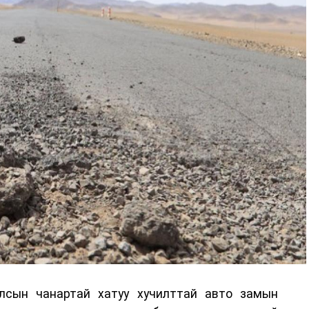
лсын чанартай хатуу хучилттай авто замын