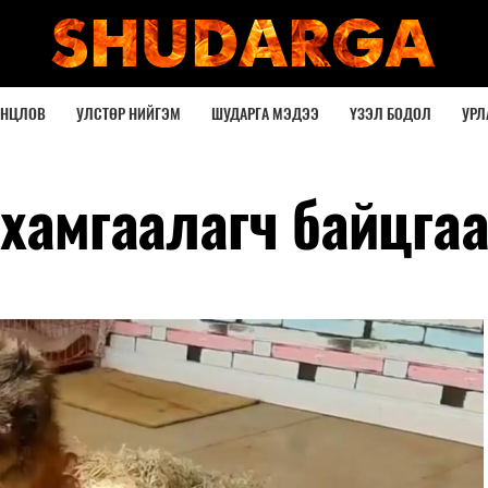
ОНЦЛОВ
УЛСТӨР НИЙГЭМ
ШУДАРГА МЭДЭЭ
ҮЗЭЛ БОДОЛ
УРЛ
 хамгаалагч байцга