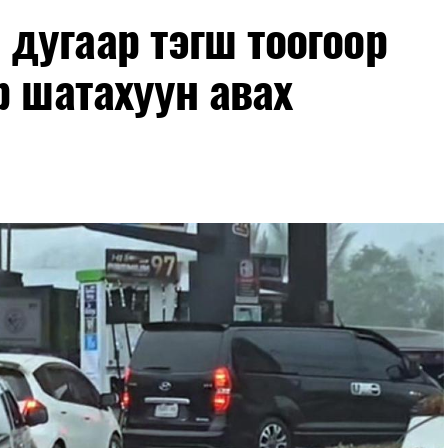
дугаар тэгш тоогоор
р шатахуун авах