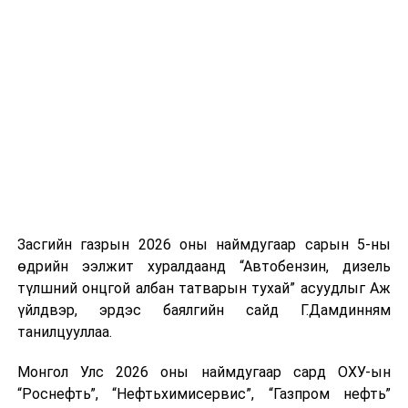
үүсвэрийг нэмэгдүүлэх чиглэлд анхаарч байна.
Замын-Үүд боомтоор 2000 тонн дизель түлш орж
ирсэн бөгөөд шилжүүлэн ачих ажиллагаа хийгдэж
байна" гэлээ
гэж Аж үйлдвэр, эрдэс баялгийн яамнаас
мэдээллээ.
Засгийн газрын 2026 оны наймдугаар сарын 5-ны
өдрийн ээлжит хуралдаанд “Автобензин, дизель
түлшний онцгой албан татварын тухай” асуудлыг Аж
үйлдвэр, эрдэс баялгийн сайд Г.Дамдинням
танилцууллаа.
Монгол Улс 2026 оны наймдугаар сард ОХУ-ын
“Роснефть”, “Нефтьхимисервис”, “Газпром нефть”