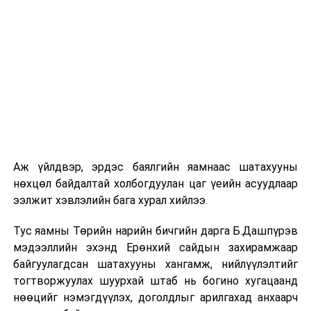
УНШСАН:
2891
ДАРААХ МЭДЭЭ
Таван хошуу малыг дундын зуучлалгүй арилжина
ӨМНӨХ МЭДЭЭ
БШУЯ: Хэвлэл мэдээлэл, мэдээллийн суурь
боловсролын үндэсний оролцогч талуудын V форумд
оролцов
Аж үйлдвэр, эрдэс баялгийн яамнаас шатахууны
нөхцөл байдалтай холбогдуулан цаг үеийн асуудлаар
ээлжит хэвлэлийн бага хурал хийлээ.
Тус яамны Төрийн нарийн бичгийн дарга Б.Дашпүрэв
мэдээллийн эхэнд Ерөнхий сайдын захирамжаар
байгуулагдсан шатахууны хангамж, нийлүүлэлтийг
тогтворжуулах шуурхай штаб нь богино хугацаанд
нөөцийг нэмэгдүүлэх, доголдлыг арилгахад анхаарч