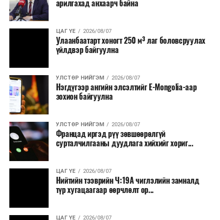
арилгахад анхаарч байна
бүтээгдэхүүний нөөц бүрдүүлэх, хадгалах, түгээх,
борлуулах бүх шатанд цахим төлбөрийн баримт
үйлдэж, бүртгэлийг ил тод болгох юм.
ЦАГ ҮЕ
2026/08/07
Улаанбаатарт хоногт 250 м³ лаг боловсруулах
үйлдвэр байгуулна
2026 оны намар бэлтгэж, 2027 оны хавар худалдаанд
гаргах нөөцийн махны бүрдүүлэлтэд Нийслэлийн
Засаг дарга Б.Пүрэвдагваг онцгойлон анхаарч
УЛСТӨР НИЙГЭМ
2026/08/07
Нэгдүгээр ангийн элсэлтийг E-Mongolia-аар
ажиллахыг Ерөнхий сайд үүрэг болгожээ.
зохион байгуулна
Нөөцийн махыг цахим системд бүртгэснээр мах
бэлтгэлийн явц, нөөцийн үлдэгдэл ил тод болно. Мөн
УЛСТӨР НИЙГЭМ
2026/08/07
хөнгөлөлттэй зээлийг зориулалтын бусаар ашиглах
Францад иргэд рүү зөвшөөрөлгүй
сурталчилгааны дуудлага хийхийг хориг...
явдлыг таслан зогсоох, хүртээмжийг нэмэгдүүлэх,
өрсөлдөөнийг бий болгох боломжтой гэж үзжээ.
ЦАГ ҮЕ
2026/08/07
Иргэд агуулах, үйлдвэрээс махаа шууд худалдан авах,
Нийтийн тээврийн Ч:19А чиглэлийн замналд
түр хугацаагаар өөрчлөлт ор...
малчид системээр дамжуулан бүтээгдэхүүнээ
эцсийн хэрэглэгчид борлуулах боломж бүрдэх юм.
ЦАГ ҮЕ
2026/08/07