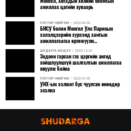
Монгол, Хятадын хилийн боомтын
ажиллах цагийн хуваарь
УЛСТӨР НИЙГЭМ
2025/06/04
БНСУ болон Монгол Улс Парисын
хэлэлцээрийн хүрээнд хамтын
ажиллагаагаа өргөжүүлн...
ШУДАРГА МЭДЭЭ
2025/12/24
Зодоон гарсан гэх цэргийн ангид
хойшлуулшгүй шалгалтын ажиллагаа
явуулж байна
УЛСТӨР НИЙГЭМ
2022/01/28
УИХ-ын ээлжит бус чуулган өнөөдөр
эхэлнэ