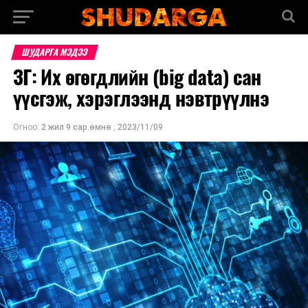
ШУДАРГА МЭДЭЭ
ЗГ: Их өгөгдлийн (big data) сан
үүсгэж, хэрэглээнд нэвтрүүлнэ
Огноо:
2 жил 9 сар.өмнө
,
2023/11/09