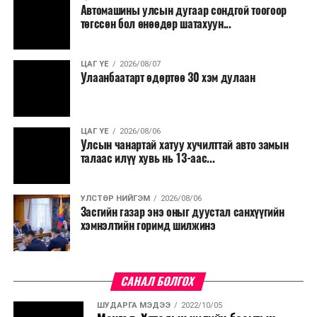
Түүнчлэн түлш, улаанбуудай, хүнсний ногооны нөөц
Автомашины улсын дугаар сондгой тоогоор
бүрдүүлэх зоорь, агуулах барих аж ахуйн нэгжүүдэд
төгссөн бол өнөөдөр шатахуун...
хөнгөлөлттэй зээл олгох, цахилгааны хөнгөлөлт
үзүүлэхийг салбарын сайд нарт үүрэг болголоо.
ЦАГ ҮЕ
2026/08/07
Улаанбаатарт өдөртөө 30 хэм дулаан
ЦАГ ҮЕ
2026/08/06
Улсын чанартай хатуу хучилттай авто замын
талаас илүү хувь нь 13-аас...
УЛСТӨР НИЙГЭМ
2026/08/06
Засгийн газар энэ оныг дуустал санхүүгийн
хэмнэлтийн горимд шилжинэ
САНАЛ БОЛГОХ
ШУДАРГА МЭДЭЭ
2022/10/05