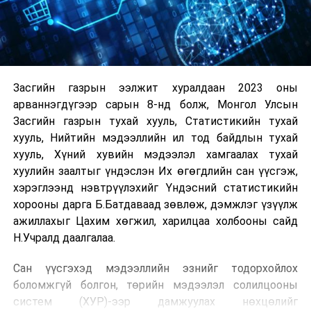
Засгийн газрын ээлжит хуралдаан 2023 оны
арваннэгдүгээр сарын 8-нд болж, Монгол Улсын
Засгийн газрын тухай хууль, Статистикийн тухай
хууль, Нийтийн мэдээллийн ил тод байдлын тухай
хууль, Хүний хувийн мэдээлэл хамгаалах тухай
хуулийн заалтыг үндэслэн Их өгөгдлийн сан үүсгэж,
хэрэглээнд нэвтрүүлэхийг Үндэсний статистикийн
хорооны дарга Б.Батдаваад зөвлөж, дэмжлэг үзүүлж
ажиллахыг Цахим хөгжил, харилцаа холбооны сайд
Н.Учралд даалгалаа.
Сан үүсгэхэд мэдээллийн эзнийг тодорхойлох
боломжгүй болгон, төрийн мэдээлэл солилцооны
систем (ХУР)-ээр дамжуулах нөхцөлийг