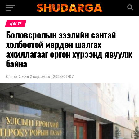
ЦАГ ҮЕ
Боловсролын зээлийн сантай
холбоотой мөрдөн шалгах
ажиллагааг өргөн хүрээнд явуулж
байна
Огноо:
2 жил 2 сар.өмнө
,
2024/06/07