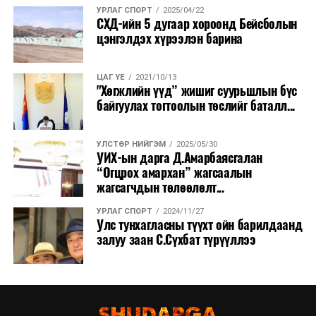
УРЛАГ СПОРТ
2025/04/22
СХД-ийн 5 дугаар хороонд Бейсболын
цэнгэлдэх хүрээлэн барина
ЦАГ ҮЕ
2021/10/13
"Хөгжлийн үүд” жишиг суурьшлын бүс
байгуулах тогтоолын төслийг баталл...
УЛСТӨР НИЙГЭМ
2025/05/30
УИХ-ын дарга Д.Амарбаясгалан
“Огцрох амархан” жагсаалын
жагсагчдын төлөөлөлт...
УРЛАГ СПОРТ
2024/11/27
Улс тунхагласны түүхт ойн барилдаанд
залуу заан С.Сүхбат түрүүллээ