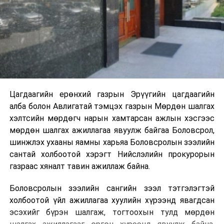
Цагдаагийн ерөнхий газрын Эрүүгийн цагдаагийн
алба болон Авлигатай тэмцэх газрын Мөрдөн шалгах
хэлтсийн мөрдөгч нарын хамтарсан ажлын хэсгээс
мөрдөн шалгах ажиллагаа явуулж байгаа Боловсрол,
шинжлэх ухааны яамны харьяа Боловсролын зээлийн
сантай холбоотой хэрэгт Нийслэлийн прокурорын
газраас хяналт тавин ажиллаж байна.
Боловсролын зээлийн сангийн зээл тэтгэлэгтэй
холбоотой үйл ажиллагаа хуулийн хүрээнд явагдсан
эсэхийг бүрэн шалгаж, тогтоохын тулд мөрдөн