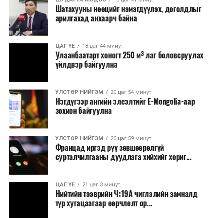
Шатахууны нөөцийг нэмэгдүүлэх, доголдлыг
арилгахад анхаарч байна
ЦАГ ҮЕ
18 цаг 44 минут
Улаанбаатарт хоногт 250 м³ лаг боловсруулах
үйлдвэр байгуулна
УЛСТӨР НИЙГЭМ
20 цаг 54 минут
Нэгдүгээр ангийн элсэлтийг E-Mongolia-аар
зохион байгуулна
УЛСТӨР НИЙГЭМ
20 цаг 59 минут
Францад иргэд рүү зөвшөөрөлгүй
сурталчилгааны дуудлага хийхийг хориг...
ЦАГ ҮЕ
21 цаг 3 минут
Нийтийн тээврийн Ч:19А чиглэлийн замналд
түр хугацаагаар өөрчлөлт ор...