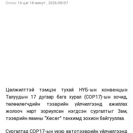
эрүүгийн хэрэг үүсгэн яллагдагчаар татаж,
Огноо:
16 цаг 18 минут
,
2026/08/07
шалгалтын ажиллагааг үргэлжлүүлэн явуулж байна.
Мөрдөн шалгах ажиллагааны явцад нийт 269
суралцагч 1.4 сая ам.доллар буюу 4,8 тэрбум
төгрөгийн зээлийн эргэн төлөлтийг хийжээ.
УНШСАН:
1552
ДАРААХ МЭДЭЭ
СЕХ: Бүртгэл, цагдаагийн байгууллагад нээлттэй
ажиллах чиглэл өгөв
ӨМНӨХ МЭДЭЭ
Тив, дэлхийн аваргын тэмцээнд амжилт үзүүлсэн
Цөлжилттэй тэмцэх тухай НҮБ-ын конвенцын
тамирчдын мөнгөн урамшууллыг олгохоор боллоо
Талуудын 17 дугаар бага хурал (COP17)-ын зочид,
төлөөлөгчдийн тээврийн үйлчилгээнд ажиллах
жолооч нарт зориулсан нэгдсэн сургалтыг Зам,
тээврийн яамны “Хөсөг” танхимд зохион байгууллаа.
Сургалтад COP17-ын үеэр автотээврийн үйлчилгээнд