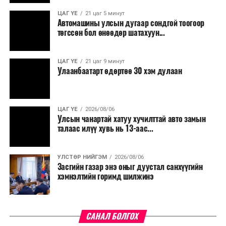
ЦАГ ҮЕ
21 цаг 5 минут
Автомашины улсын дугаар сондгой тоогоор
төгссөн бол өнөөдөр шатахуун...
ЦАГ ҮЕ
21 цаг 9 минут
Улаанбаатарт өдөртөө 30 хэм дулаан
ЦАГ ҮЕ
2026/08/06
Улсын чанартай хатуу хучилттай авто замын
талаас илүү хувь нь 13-аас...
УЛСТӨР НИЙГЭМ
2026/08/06
Засгийн газар энэ оныг дуустал санхүүгийн
хэмнэлтийн горимд шилжинэ
САНАЛ БОЛГОХ