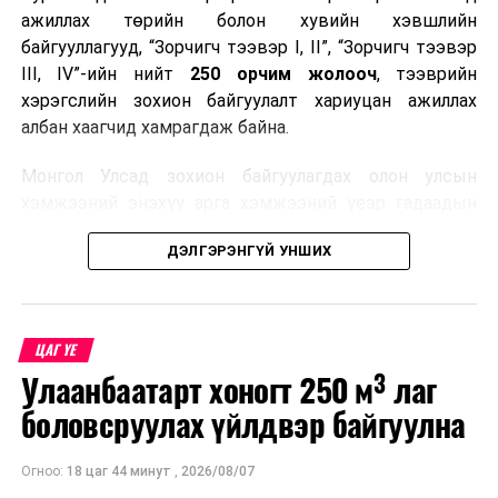
ажиллах төрийн болон хувийн хэвшлийн
байгууллагууд, “Зорчигч тээвэр I, II”, “Зорчигч тээвэр
III, IV”-ийн нийт
250 орчим жолооч
, тээврийн
хэрэгслийн зохион байгуулалт хариуцан ажиллах
албан хаагчид хамрагдаж байна.
Монгол Улсад зохион байгуулагдах олон улсын
хэмжээний энэхүү арга хэмжээний үеэр гадаадын
зочид, төлөөлөгчдөд аюулгүй, шуурхай, соёлтой,
ДЭЛГЭРЭНГҮЙ УНШИХ
мэргэжлийн түвшинд тээврийн үйлчилгээ үзүүлэх
бэлтгэлийг хангах нь сургалтын гол зорилго юм.
Сургалтаар COP17-ын ерөнхий ойлголт, ач холбогдол,
ЦАГ ҮЕ
зохион байгуулалтын онцлог, зочид, төлөөлөгчдийн
Улаанбаатарт хоногт 250 м³ лаг
ангилал, үйлчилгээний стандарт, жолооч нарын үүрэг
хариуцлага, сахилга бат, үйлчилгээний соёл, ёс зүй,
боловсруулах үйлдвэр байгуулна
мэргэжлийн харилцааны талаар нэгдсэн мэдээлэл
өгчээ.
Огноо:
18 цаг 44 минут
,
2026/08/07