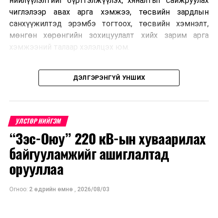
нийлүүлэлтийг бүртгэлжүүлэх, хяналтыг сайжруулах
чиглэлээр авах арга хэмжээ, төсвийн зардлын
санхүүжилтэд эрэмбэ тогтоох, төсвийн хэмнэлт,
мөнгөн хөрөнгийн зохицуулалт хийх зарим арга
хэмжээний талаар хэлэлцэх юм.
Түүнчлэн “COP17”-ын үеэр Монгол Улсаас дэвшүүлэх
ДЭЛГЭРЭНГҮЙ УНШИХ
үндэсний стратегийн баримт бичиг, газрын тосны
бүтээгдэхүүний хангамж, нийлүүлэлтийг
тогтворжуулах “Шуурхай штаб”-аас авч хэрэгжүүлж
буй арга хэмжээ зэрэг нийт 20 орчим асуудал
УЛСТӨР НИЙГЭМ
хэлэлцэхээр төлөвлөсөн байна.
“Зэс-Оюу” 220 кВ-ын хуваарилах
байгууламжийг ашиглалтад
орууллаа
Огноо:
2 өдрийн өмнө
,
2026/08/03