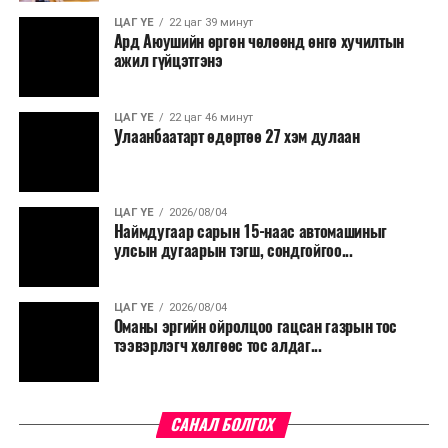
хангамжийн хүчин чадлыг нэмэгдүүлж, шинээр
ЦАГ ҮЕ
22 цаг 39 минут
Ард Аюушийн өргөн чөлөөнд өнгө хучилтын
хөгжиж буй орон сууцны хорооллуудын найдвартай
ажил гүйцэтгэнэ
дулаан хангамжийг бүрдүүлэх, өвлийн оргил ачааллын
үеийн ачааллыг бууруулахад чухал хувь нэмэр оруулах
юм.
ЦАГ ҮЕ
22 цаг 46 минут
Улаанбаатарт өдөртөө 27 хэм дулаан
ЦАГ ҮЕ
2026/08/04
Наймдугаар сарын 15-наас автомашиныг
улсын дугаарын тэгш, сондгойгоо...
ЦАГ ҮЕ
2026/08/04
Оманы эргийн ойролцоо гацсан газрын тос
тээвэрлэгч хөлгөөс тос алдаг...
САНАЛ БОЛГОХ