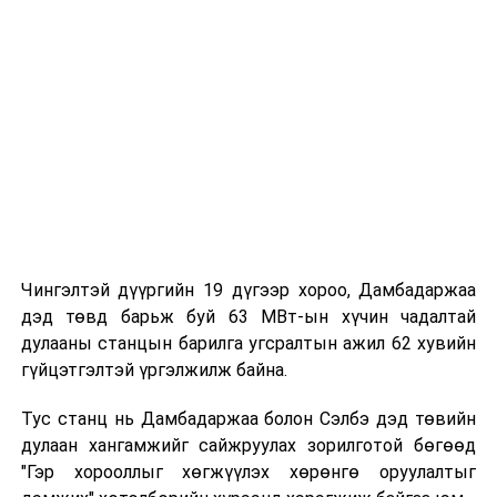
групп болон дотоодын гүйцэтгэгч байгууллагуудын
хамтын ажиллагааны үр дүнд хэрэгжжээ.
Төслийн бүтээн байгуулалтад үндэсний 20 гаруй
компани, 2000 гаруй инженер, техникийн ажилтан
оролцож, нийт 600 мянга гаруй хүн/цагийн ажлыг
осол, гэмтэлгүйгээр гүйцэтгэсэн байна.
Чингэлтэй дүүргийн 19 дүгээр хороо, Дамбадаржаа
дэд төвд барьж буй 63 МВт-ын хүчин чадалтай
дулааны станцын барилга угсралтын ажил 62 хувийн
гүйцэтгэлтэй үргэлжилж байна.
Тус станц нь Дамбадаржаа болон Сэлбэ дэд төвийн
дулаан хангамжийг сайжруулах зорилготой бөгөөд
"Гэр хорооллыг хөгжүүлэх хөрөнгө оруулалтыг