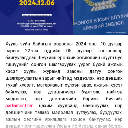
Хууль зүйн байнгын хорооны 2024 оны 10 дугаар
сарын 22-ны өдрийн 05 дугаар тогтоолоор
байгуулагдсан Шүүхийн ерөнхий зөвлөлийн шүүгч бус
гишүүнийг сонгон шалгаруулах үүрэг бүхий ажлын
хэсэг хууль, журамд заасны дагуу сонгон
шалгаруулалтын зарыг нийтэд мэдээлэх, нэр дэвших
тухай хүсэлт, материалыг хүлээн авах, ажлын хэсэг
байгуулах, нэр дэвшигчээр бүртгэж, нийтэд
мэдээлэх, нэр дэвшигчийн баримт бичгийг
parliament.mn
цахим хуудсанд байршуулах, нэр
дэвшигчийн талаар мэдээлэл цуглуулах, бүрдүүлэх,
ажлын хэсгийн ярилцлага зохион байгуулах, нэр
дэвшигчийг тодруулан Улсын Их Хуралд санал болгох