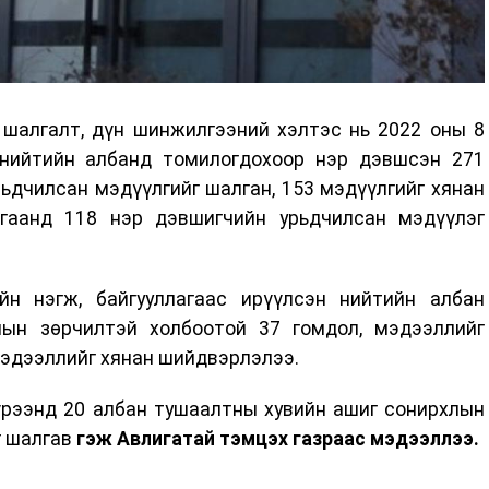
 шалгалт, дүн шинжилгээний хэлтэс нь 2022 оны 8
 нийтийн албанд томилогдохоор нэр дэвшсэн 271
ьдчилсан мэдүүлгийг шалган, 153 мэдүүлгийг хянан
гаанд 118 нэр дэвшигчийн урьдчилсан мэдүүлэг
йн нэгж, байгууллагаас ирүүлсэн нийтийн албан
лын зөрчилтэй холбоотой 37 гомдол, мэдээллийг
мэдээллийг хянан шийдвэрлэлээ.
үрээнд 20 албан тушаалтны хувийн ашиг сонирхлын
г шалгав
гэж Авлигатай тэмцэх газраас мэдээллээ.