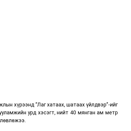
вэрлэлтийн урсгалын зураглалтай танилцах,
эг онол, практик хосолсон хэлбэрээр зохион
га хурлыг зохион байгуулах Үндэсний хорооны
ар, Автотээврийн үндэсний төв болон Тээврийн
аагчид чиг үүргийнхээ хүрээнд мэдээлэл өгч,
аны Зам тээврийн хяналт, төлөвлөлт, зохион
илтэн, цагдаагийн дэд хурандаа Т.Ганзориг
т, аюулгүй ажиллагаа болон олон улсын арга
х асуудлын талаар мэдээлэл өгсөн байна.
лын хүрээнд “Лаг хатаах, шатаах үйлдвэр”-ийг
 төлөөлөгчдийн тээврийн үйлчилгээг аюулгүй,
ууламжийн урд хэсэгт, нийт 40 мянган ам метр
лах, үйлчилгээний нэгдсэн стандарт, сахилга
өлөвлөжээ.
жлын нэг хэсэг гэж
Зам, тээврийн яамнаас