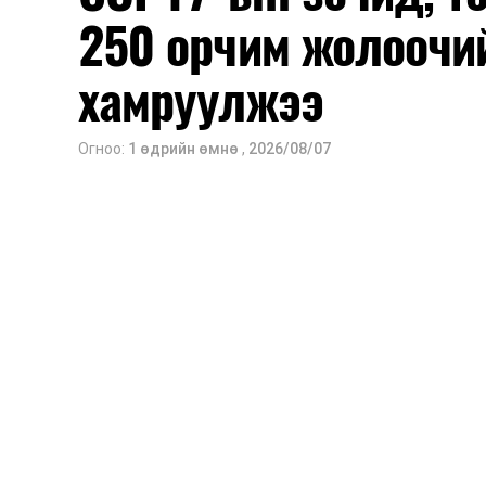
250 орчим жолоочи
хамруулжээ
Огноо:
1 өдрийн өмнө
,
2026/08/07