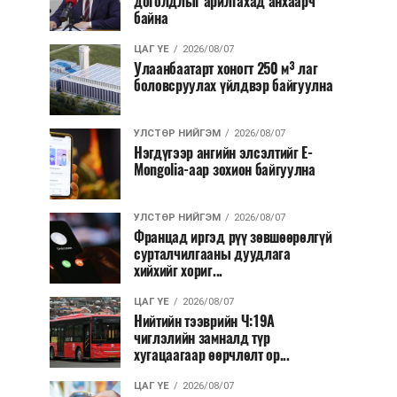
доголдлыг арилгахад анхаарч
байна
ЦАГ ҮЕ
2026/08/07
Улаанбаатарт хоногт 250 м³ лаг
боловсруулах үйлдвэр байгуулна
УЛСТӨР НИЙГЭМ
2026/08/07
Нэгдүгээр ангийн элсэлтийг E-
Mongolia-аар зохион байгуулна
УЛСТӨР НИЙГЭМ
2026/08/07
Францад иргэд рүү зөвшөөрөлгүй
сурталчилгааны дуудлага
хийхийг хориг...
ЦАГ ҮЕ
2026/08/07
Нийтийн тээврийн Ч:19А
чиглэлийн замналд түр
хугацаагаар өөрчлөлт ор...
ЦАГ ҮЕ
2026/08/07