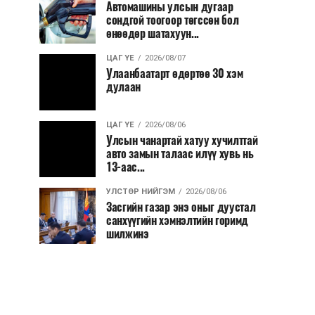
Автомашины улсын дугаар
сондгой тоогоор төгссөн бол
өнөөдөр шатахуун...
ЦАГ ҮЕ
2026/08/07
Улаанбаатарт өдөртөө 30 хэм
дулаан
ЦАГ ҮЕ
2026/08/06
Улсын чанартай хатуу хучилттай
авто замын талаас илүү хувь нь
13-аас...
УЛСТӨР НИЙГЭМ
2026/08/06
Засгийн газар энэ оныг дуустал
санхүүгийн хэмнэлтийн горимд
шилжинэ