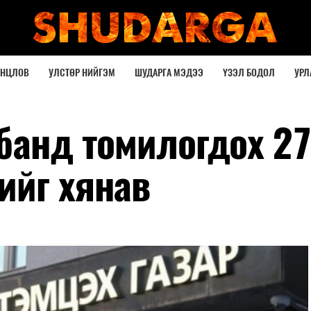
ОНЦЛОВ
УЛСТӨР НИЙГЭМ
ШУДАРГА МЭДЭЭ
ҮЗЭЛ БОДОЛ
УРЛ
лбанд томилогдох 2
ийг хянав