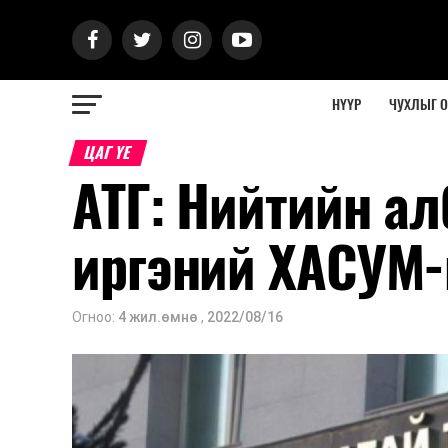
НҮҮР
ЧУХЛЫГ 
ЦАГ ҮЕ
АТГ: Нийтийн а
иргэний ХАСУМ-
Огноо:
4 жил.өмнө
,
2022/08/16