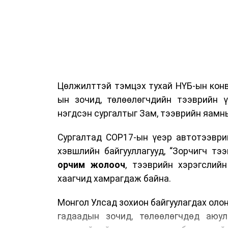
Цөлжилттэй тэмцэх тухай НҮБ-ын конв
ын зочид, төлөөлөгчдийн тээврийн 
нэгдсэн сургалтыг Зам, тээврийн яамны
Сургалтад COP17-ын үеэр автотээври
хэвшлийн байгууллагууд, “Зорчигч тээвэ
орчим жолооч
, тээврийн хэрэгслий
хаагчид хамрагдаж байна.
Монгол Улсад зохион байгуулагдах оло
гадаадын зочид, төлөөлөгчдөд аюул