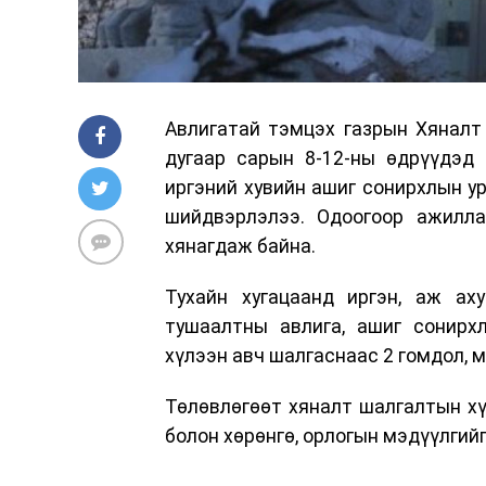
Авлигатай тэмцэх газрын Хяналт
дугаар сарын 8-12-ны өдрүүдэд
иргэний хувийн ашиг сонирхлын ур
шийдвэрлэлээ. Одоогоор ажилла
хянагдаж байна.
Тухайн хугацаанд иргэн, аж аху
тушаалтны авлига, ашиг сонирх
хүлээн авч шалгаснаас 2 гомдол, 
Төлөвлөгөөт хяналт шалгалтын х
болон хөрөнгө, орлогын мэдүүлгий