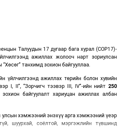
енцын Талуудын 17 дугаар бага хурал (COP17)-
үйлчилгээнд ажиллах жолооч нарт зориулсан
 “Хөсөг” танхимд зохион байгууллаа.
йн үйлчилгээнд ажиллах төрийн болон хувийн
р I, II”, “Зорчигч тээвэр III, IV”-ийн нийт
250
н зохион байгуулалт хариуцан ажиллах албан
н улсын хэмжээний энэхүү арга хэмжээний үеэр
гүй, шуурхай, соёлтой, мэргэжлийн түвшинд