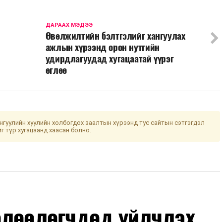
ДАРААХ МЭДЭЭ
Өвөлжилтийн бэлтгэлийг хангуулах
ажлын хүрээнд орон нутгийн
удирдлагуудад хугацаатай үүрэг
өглөө
гуулийн хуулийн холбогдох заалтын хүрээнд тус сайтын сэтгэгдэл
йг түр хугацаанд хаасан болно.
өлөөлөгчдөд үйлчлэх