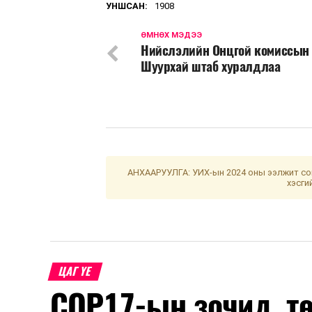
УНШСАН:
1908
ӨМНӨХ МЭДЭЭ
Нийслэлийн Онцгой комиссын
Шуурхай штаб хуралдлаа
АНХААРУУЛГА: УИХ-ын 2024 оны ээлжит сон
хэсги
ЦАГ ҮЕ
COP17-ын зочид, т