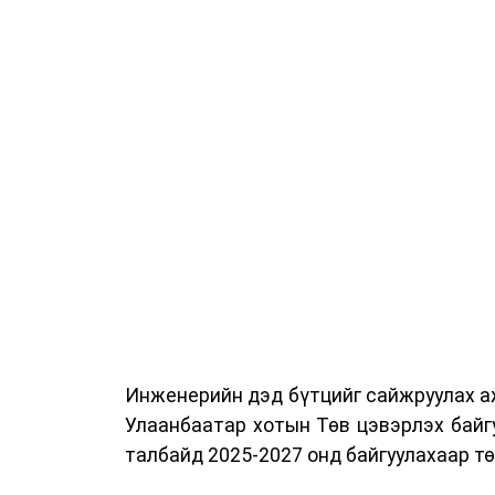
ажиллах дасгал, маршрут болон тээ
онцгой нөхцөлд ажиллах дадлага зэр
байгуулж байна.
Сургалтын үеэр COP17 олон улсын ба
Ажлын алба, Нийслэлийн тээврийн газ
цагдаагийн албаны холбогдох албан х
мэргэжил, арга зүйн зөвлөмж хүргэлээ.
Тухайлбал, Тээврийн цагдаагийн алб
байгуулалтын хэлтсийн ахлах мэргэж
замын хөдөлгөөний зохион байгуулал
хэмжээний үеэр жолооч нарын анхаара
Инженерийн дэд бүтцийг сайжруулах аж
Уг сургалт нь COP17-ын үеэр зочид,
Улаанбаатар хотын Төв цэвэрлэх байг
шуурхай, зохион байгуулалттай явуу
талбайд 2025-2027 онд байгуулахаар т
хариуцлагыг хэвшүүлэх бэлтгэл а