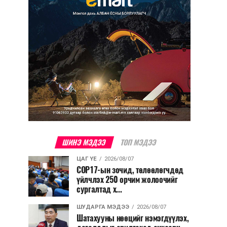
ШИНЭ МЭДЭЭ
ТОП МЭДЭЭ
ЦАГ ҮЕ
2026/08/07
COP17-ын зочид, төлөөлөгчдөд
үйлчлэх 250 орчим жолоочийг
сургалтад х...
ШУДАРГА МЭДЭЭ
2026/08/07
Шатахууны нөөцийг нэмэгдүүлэх,