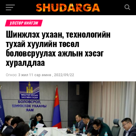
УЛСТӨР НИЙГЭМ
Шинжлэх ухаан, технологийн
тухай хуулийн төсөл
боловсруулах ажлын хэсэг
хуралдлаа
Огноо:
3 жил 11 сар.өмнө
,
2022/09/22