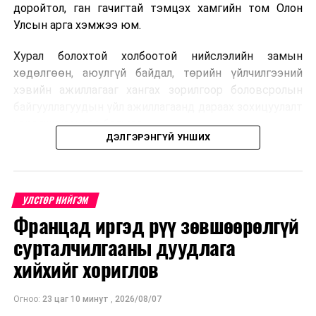
доройтол, ган гачигтай тэмцэх хамгийн том Олон
Улсын арга хэмжээ юм.
Хурал болохтой холбоотой нийслэлийн замын
хөдөлгөөн, аюулгүй байдал, төрийн үйлчилгээний
хэвийн ажиллагааг хангах зорилгоор боловсролын
байгууллагуудын үйл ажиллагаанд дараах зохицуулалт
хэрэгжүүлэхээр болжээ .
ДЭЛГЭРЭНГҮЙ УНШИХ
Цэцэрлэгийн бүртгэл
2026 оны 8 дугаар сарын 10–23-ны өдрүүдэд
УЛСТӨР НИЙГЭМ
E-Mongolia системээр бүртгэнэ.
Францад иргэд рүү зөвшөөрөлгүй
Нэгдүгээр ангийн элсэлт
сурталчилгааны дуудлага
хийхийг хориглов
2026 оны 8 дугаар сарын 17–28-ны өдрүүдэд
E-Mongolia системээр бүртгэнэ.
Огноо:
23 цаг 10 минут
,
2026/08/07
Энэ хугацаанд хүүхэд бүртгэх дэмжлэгийн баг