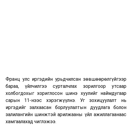
сургуулиуд дээр ажиллахгүй.
Их, дээд сургуулийн хичээл
2026 оны 9 дүгээр сарын 1-нээс цахимаар
эхэлнэ.
2026 оны 9 дүгээр сарын 14-нөөс танхимаар
үргэлжилнэ.
Оюутны дотуур байр
Франц улс иргэдийн урьдчилсан зөвшөөрөлгүйгээр
2026 оны 9 дүгээр сарын 13-наас оюутнуудыг
бараа, үйлчилгээ сурталчлах зорилгоор утсаар
дотуур байранд оруулж эхэлнэ.
холбогдохыг хориглосон шинэ хуулийг наймдугаар
Сургууль, цэцэрлэгийн үйл ажиллагааны
сарын 11-нээс хэрэгжүүлнэ. Уг зохицуулалт нь
зохицуулалт
иргэдийг залхаасан борлуулалтын дуудлага болон
залилангийн шинжтэй арилжааны үйл ажиллагаанаас
2026 оны 8 дугаар сарын 17–28-ны өдрүүдэд
хамгаалахад чиглэжээ.
нийслэлийн бүх сургууль, цэцэрлэгт ажлын