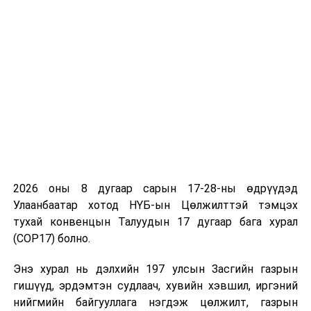
даалгавар, чиглэл өглөө
гэж Боловсрол, шинжлэх
ухааны яамнаас мэдээллээ.
УНШСАН:
2235
ДАРААХ МЭДЭЭ
Үс шинээр үргээлгэхэд тохиромжгүй
ӨМНӨХ МЭДЭЭ
Олимпын гүүрний явган хүний гарцыг угсарч дууслаа
2026 оны 8 дугаар сарын 17-28-ны өдрүүдэд
Улаанбаатар хотод НҮБ-ын Цөлжилттэй тэмцэх
тухай конвенцын Талуудын 17 дугаар бага хурал
(COP17) болно.
Энэ хурал нь дэлхийн 197 улсын Засгийн газрын
гишүүд, эрдэмтэн судлаач, хувийн хэвшил, иргэний
нийгмийн байгууллага нэгдэж цөлжилт, газрын