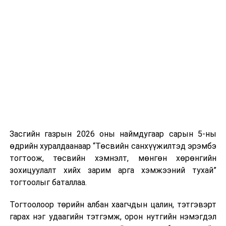
Хуулийг зөрчиж дуудлага хийсэн хувь хүнийг нэг
дуудлага тутамд 75 мянга хүртэлх евро, аж ахуйн
нэгжийг 375 мянга хүртэлх еврогоор торгох
боломжтой. Харин хэрэглэгч өөрөө зөвшөөрсөн,
эсвэл тухайн компанитай өмнө нь гэрээний
харилцаатай бөгөөд шинэ үйлчилгээ санал болгож
буй тохиолдолд хориг үйлчлэхгүй. Иргэд
зөвшөөрөлгүй дуудлагын талаар төрийн цахим
хуудсаар мэдээлэх боломжтой.
Засгийн газрын 2026 оны наймдугаар сарын 5-ны
Шинэ хууль Францын зах зээлд үйлчилдэг гадаадын
өдрийн хуралдаанаар “Төсвийн санхүүжилтэд эрэмбэ
дуудлагын төвүүдэд нөлөөлөхөөр байна. Тухайлбал,
тогтоож, төсвийн хэмнэлт, мөнгөн хөрөнгийн
Мароккогийн дуудлагын төвүүдийн орлогын 80 гаруй
зохицуулалт хийх зарим арга хэмжээний тухай”
хувь Францын зах зээлээс бүрддэг бөгөөд тус улсын
тогтоолыг баталлаа.
40–50 мянган ажлын байр эрсдэлд орж болзошгүйг
Мароккогийн хөдөлмөр эрхлэлтийн сайд мэдэгджээ.
Тогтоолоор төрийн албан хаагчдын цалин, тэтгэвэрт
гарах нэг удаагийн тэтгэмж, орон нутгийн нэмэгдэл