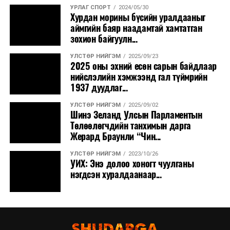
УРЛАГ СПОРТ
2024/05/30
Хурдан морины бүсийн уралдааныг
аймгийн баяр наадамтай хамтатган
зохион байгуулн...
УЛСТӨР НИЙГЭМ
2025/09/23
2025 оны эхний есөн сарын байдлаар
нийслэлийн хэмжээнд гал түймрийн
1937 дуудлаг...
УЛСТӨР НИЙГЭМ
2025/09/02
Шинэ Зеланд Улсын Парламентын
Төлөөлөгчдийн танхимын дарга
Жерард Браунли “Чин...
УЛСТӨР НИЙГЭМ
2023/10/26
УИХ: Энэ долоо хоногт чуулганы
нэгдсэн хуралдаанаар...