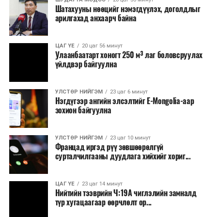
Шатахууны нөөцийг нэмэгдүүлэх, доголдлыг
тушаалтны томилолтоос бусад гадаад
арилгахад анхаарч байна
томилолт, гадаадын зочин хүлээн авах зардал;
Зайлшгүй шаардлагагүй тоног төхөөрөмж,
ЦАГ ҮЕ
20 цаг 56 минут
тавилга, автомашин худалдан авах;
Улаанбаатарт хоногт 250 м³ лаг боловсруулах
үйлдвэр байгуулна
Батлан хамгаалах, хууль зүйн салбараас бусад
сургалт, дадлага;
УЛСТӨР НИЙГЭМ
23 цаг 6 минут
Хуулиар заавал мэдээлэхээс бусад кино,
Нэгдүгээр ангийн элсэлтийг E-Mongolia-аар
контент, хэвлэлийн зардал;
зохион байгуулна
Заавал олгохоос бусад тэтгэмж, урамшуулал.
УЛСТӨР НИЙГЭМ
23 цаг 10 минут
Санхүүгийн хэмнэлтийн горимыг 2026 оны
Францад иргэд рүү зөвшөөрөлгүй
арванхоёрдугаар сарын 31 хүртэл мөрдөнө. Харин
сурталчилгааны дуудлага хийхийг хориг...
эрүүл мэндийн салбар уг хэмнэлтийн горимд
хамрагдахгүй бөгөөд цэцэрлэг, сургуулийн хүүхдийн
ЦАГ ҮЕ
23 цаг 14 минут
эрт илрүүлэг, вакцинжуулалт, томуу, томуу төст
Нийтийн тээврийн Ч:19А чиглэлийн замналд
өвчний эсрэг арга хэмжээ зэрэг зайлшгүй
түр хугацаагаар өөрчлөлт ор...
шаардлагатай ажлууд төлөвлөгөөний дагуу