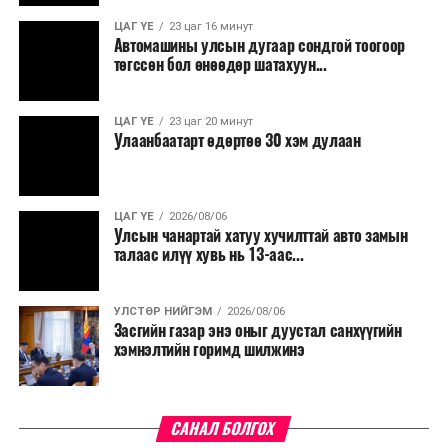
үргэлжилнэ гэж Ерөнхий сайд Н.Учрал онцоллоо.
ЦАГ ҮЕ
23 цаг 16 минут
Автомашины улсын дугаар сондгой тоогоор
Мөн бүх шатны төсвийн ерөнхийлөн захирагч нарт
төгссөн бол өнөөдөр шатахуун...
салбар бүрдээ урсгал зардлыг 20 хувиар бууруулах,
нөхөн томилгоо хийхгүй байх, аялал, амралт, зугаалга,
ЦАГ ҮЕ
23 цаг 20 минут
хамт олны урлаг, спортын арга хэмжээг зохион
Улаанбаатарт өдөртөө 30 хэм дулаан
байгуулахгүй байх, төрийн албанд шинэ орон тоо бий
болгохгүй байх, эрчим хүчний хэрэглээг хэмнэх, хурал,
сургалтыг цахим хэлбэрт шилжүүлэх, төрийн албан
ЦАГ ҮЕ
2026/08/06
хаагчдыг зарим өдрүүдэд цахимаар ажиллуулах арга
Улсын чанартай хатуу хучилттай авто замын
хэмжээг үргэлжлүүлэхийг үүрэг болголоо.
талаас илүү хувь нь 13-аас...
Төсвийн сахилга бат сайжирч, эдийн засгийн нөхцөл
УЛСТӨР НИЙГЭМ
2026/08/06
байдал хэвийн болсон тохиолдолд эдгээр
Засгийн газар энэ оныг дуустал санхүүгийн
хязгаарлалтыг үе шаттайгаар сулруулах юм.
хэмнэлтийн горимд шилжинэ
САНАЛ БОЛГОХ