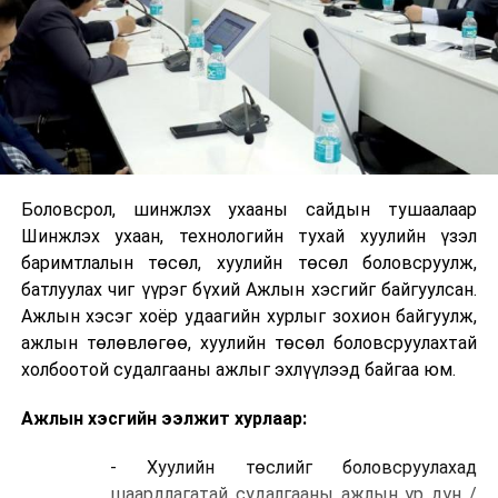
Боловсрол, шинжлэх ухааны сайдын тушаалаар
Шинжлэх ухаан, технологийн тухай хуулийн үзэл
баримтлалын төсөл, хуулийн төсөл боловсруулж,
батлуулах чиг үүрэг бүхий Ажлын хэсгийг байгуулсан.
Ажлын хэсэг хоёр удаагийн хурлыг зохион байгуулж,
ажлын төлөвлөгөө, хуулийн төсөл боловсруулахтай
холбоотой судалгааны ажлыг эхлүүлээд байгаа юм.
Ажлын хэсгийн ээлжит хурлаар:
- Хуулийн төслийг боловсруулахад
шаардлагатай судалгааны ажлын үр дүн /