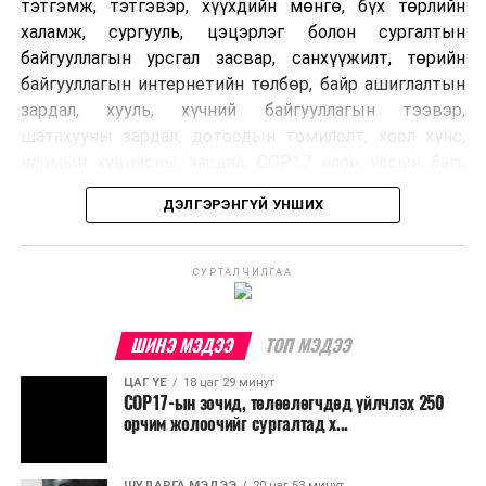
тэтгэмж, тэтгэвэр, хүүхдийн мөнгө, бүх төрлийн
халамж, сургууль, цэцэрлэг болон сургалтын
байгууллагын урсгал засвар, санхүүжилт, төрийн
байгууллагын интернетийн төлбөр, байр ашиглалтын
зардал, хууль, хүчний байгууллагын тээвэр,
шатахууны зардал, дотоодын томилолт, хоол хүнс,
нормын хувцасны зардал, COP17 олон улсын бага
хурлын зардал, Засгийн газрын өр, орон нутгийн нөөц
ДЭЛГЭРЭНГҮЙ УНШИХ
хөрөнгийн санхүүжилтийг хэвийн үргэлжлүүлэхээр
шийдвэрлэжээ.
СУРТАЛЧИЛГАА
Харин дараах зардлыг хязгаарлахаар болсон байна.
Үүнд:
ШИНЭ МЭДЭЭ
ТОП МЭДЭЭ
Олон улсын болон Засгийн газрын
ЦАГ ҮЕ
18 цаг 29 минут
шийдвэртэйгээс бусад хурал, зөвлөгөөн, ой,
COP17-ын зочид, төлөөлөгчдөд үйлчлэх 250
тэмдэглэлт өдөр, найр наадам, соёлын арга
орчим жолоочийг сургалтад х...
хэмжээ;
Урьдчилан төлөвлөсөн төрийн өндөр албан
ШУДАРГА МЭДЭЭ
20 цаг 53 минут